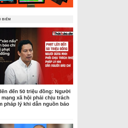
 BIẾM
 lên đến 50 triệu đồng: Người
 mạng xã hội phải chịu trách
m pháp lý khi dẫn nguồn báo