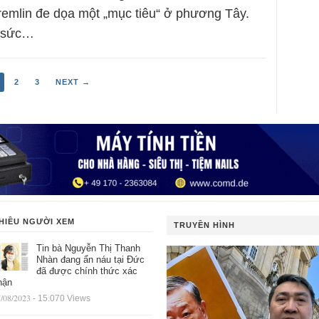
Kremlin đe dọa một „mục tiêu“ ở phương Tây.
g sức…
2
3
NEXT →
HIỀU NGƯỜI XEM
TRUYỀN HÌNH
Tin bà Nguyễn Thị Thanh
Nhàn đang ẩn náu tại Đức
đã được chính thức xác
hận
/08/2023
- 15.070 Views