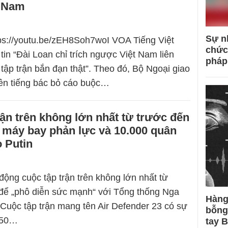
t Nam
Sự n
tps://youtu.be/zEH8Soh7woI VOA Tiếng Việt
chức
tin “Đài Loan chỉ trích ngược Việt Nam liên
pháp
tập trận bắn đạn thật”. Theo đó, Bộ Ngoại giao
ên tiếng bác bỏ cáo buộc…
ận trên không lớn nhất từ trước đến
 máy bay phản lực và 10.000 quân
 Putin
ộng cuộc tập trận trên không lớn nhất từ
để „phô diễn sức mạnh“ với Tổng thống Nga
Hàng
. Cuộc tập trận mang tên Air Defender 23 có sự
bỗng
250…
tay 