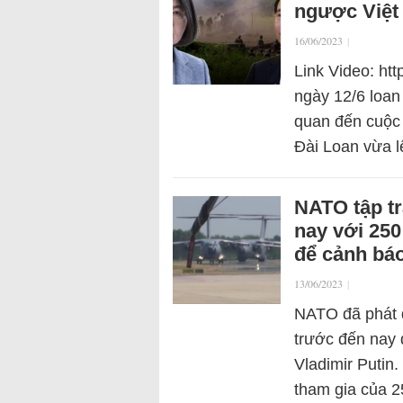
ngược Việ
16/06/2023
|
Link Video: ht
ngày 12/6 loan 
quan đến cuộc 
Đài Loan vừa l
NATO tập tr
nay với 250
để cảnh báo
13/06/2023
|
NATO đã phát đ
trước đến nay 
Vladimir Putin
tham gia của 