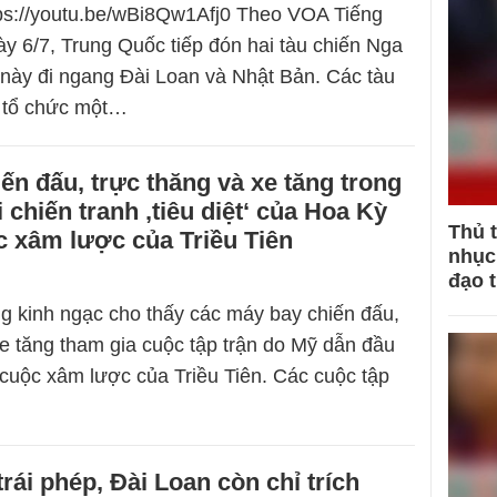
tps://youtu.be/wBi8Qw1Afj0 Theo VOA Tiếng
ày 6/7, Trung Quốc tiếp đón hai tàu chiến Nga
u này đi ngang Đài Loan và Nhật Bản. Các tàu
ẽ tổ chức một…
ến đấu, trực thăng và xe tăng trong
 chiến tranh ‚tiêu diệt‘ của Hoa Kỳ
Thủ 
c xâm lược của Triều Tiên
nhục 
đạo 
 kinh ngạc cho thấy các máy bay chiến đấu,
xe tăng tham gia cuộc tập trận do Mỹ dẫn đầu
uộc xâm lược của Triều Tiên. Các cuộc tập
rái phép, Đài Loan còn chỉ trích