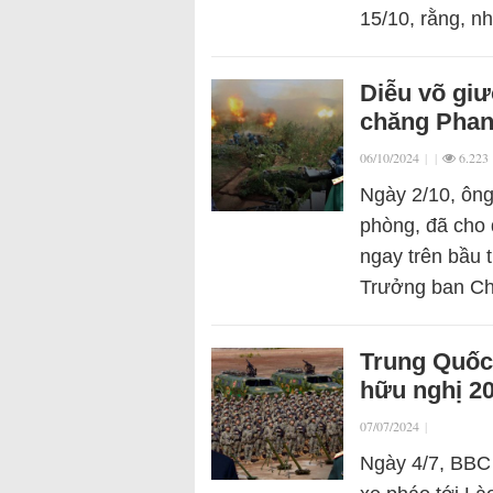
15/10, rằng, n
Diễu võ giư
chăng Phan
06/10/2024
|
|
6.223
Ngày 2/10, ôn
phòng, đã cho 
ngay trên bầu 
Trưởng ban Ch
Trung Quốc 
hữu nghị 2
07/07/2024
|
Ngày 4/7, BBC 