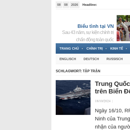
08
08
2026
Headline:
Tin bà Nguyễn Thị Thanh Nhàn đang ẩn náu tại Đức
Biểu tình tại VN
Sau 43 năm, sự kiện chính trị
chấn động toàn quốc
TRANG CHỦ
CHÍNH TRỊ
KINH TẾ
ENGLISCH
DEUTSCH
RUSSISCH
SCHLAGWORT:
TẬP TRẬN
Trung Quốc 
trên Biển 
18/10/2024
|
Ngày 16/10, RF
Ninh của Trung
nhận của ngườ