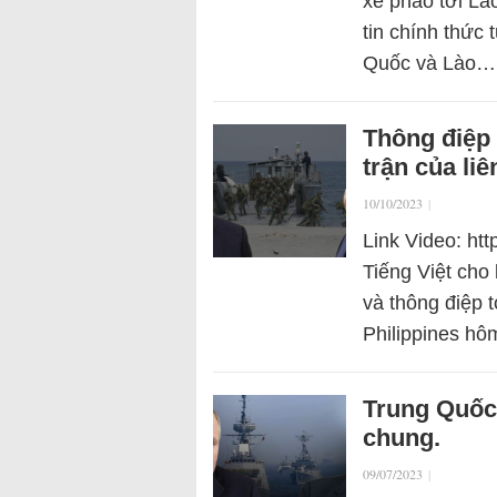
xe pháo tới Là
tin chính thức
Quốc và Lào…
Thông điệp 
trận của li
10/10/2023
|
Link Video: ht
Tiếng Việt cho
và thông điệp 
Philippines hô
Trung Quốc 
chung.
09/07/2023
|