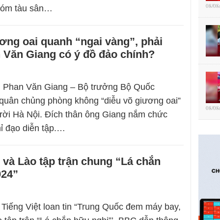
08/08
hóm tàu ​​sân…
ơng oai quanh “ngai vàng”, phải
 Văn Giang có ý đồ đảo chính?
g Phan Văn Giang – Bộ trưởng Bộ Quốc
quân chủng phòng không “diễu võ giương oai”
08/08
trời Hà Nội. Đích thân ông Giang nắm chức
ỉ đạo diễn tập.…
và Lào tập trận chung “Lá chắn
024”
Tiếng Việt loan tin “Trung Quốc đem máy bay,