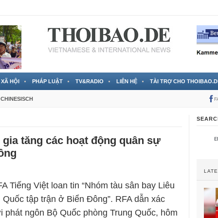
 đã được chính thức xác nhận
3 Jahren ago
XÃ HỘI
PHÁP LUẬT
TV&RADIO
LIÊN HỆ
TÀI TRỢ CHO THOIBAO.D
CHINESISCH
F
SEARC
gia tăng các hoạt động quân sự
Đông
LAT
A Tiếng Việt loan tin “Nhóm tàu sân bay Liêu
 Quốc tập trận ở Biển Đông”. RFA dẫn xác
i phát ngôn Bộ Quốc phòng Trung Quốc, hôm