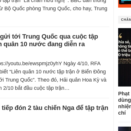
o tập trận “Lá chắn hữu nghị”’. BBC dẫn thông
 từ Bộ Quốc phòng Trung Quốc, cho hay, Trung
CHÂM
gửi tới Trung Quốc qua cuộc tập
ên quân 10 nước đang diễn ra
tps://youtu.be/ewspmjz0yhY Ngày 4/10, RFA
 biết “Liên quân 10 nước tập trận ở Biển Đông
tới Trung Quốc”. Theo đó, Hải quân Hoa Kỳ và
m 2/10 bắt đầu cuộc tập trận…
Phạt
dùng
nhiệ
tiếp đón 2 tàu chiến Nga để tập trận
chí