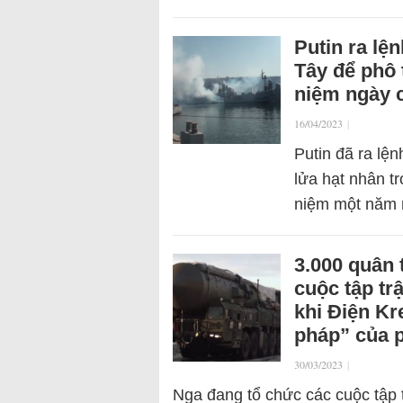
Putin ra lệ
Tây để phô
niệm ngày 
16/04/2023
|
Putin đã ra lệ
lửa hạt nhân tr
niệm một năm 
3.000 quân 
cuộc tập tr
khi Điện Kr
pháp” của 
30/03/2023
|
Nga đang tổ chức các cuộc tập t