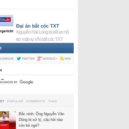
Đại án bắt cóc TXT
Nguyễn Hải Long bị kết án hỗ
trợ mật vụ VN bắt cóc TXT
E
ACEBOOK
TWITTER
GOOGLE+
RSS
H
EST
POPULAR
COMMENTS
TAGS
Bắc ninh: Ông Nguyễn Văn
Dũng bị xử lý, câu hỏi nào
còn bỏ ngỏ?