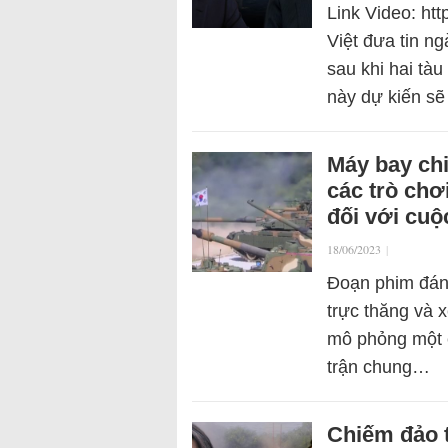
Link Video: ht
Việt đưa tin ng
sau khi hai tà
này dự kiến s
Máy bay chi
các trò chơi
đối với cuộ
18/06/2023
|
Đoạn phim đáng
trực thăng và 
mô phỏng một c
trận chung…
Chiếm đảo t