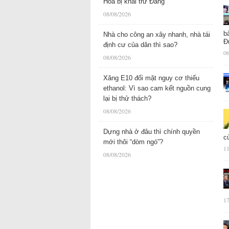
Hóa bị khai trừ Đảng
08/08/2026
b
Nhà cho công an xây nhanh, nhà tái
Đ
định cư của dân thì sao?
06
08/08/2026
Xăng E10 đối mặt nguy cơ thiếu
ethanol: Vì sao cam kết nguồn cung
lại bị thử thách?
08/08/2026
Dựng nhà ở đâu thì chính quyền
c
mới thôi “dòm ngó”?
11
08/08/2026
17