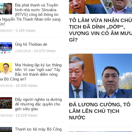
Đài phát thanh và Truyền
hình nhà nước Slovakia
(RTVS) công bố thông tin
à Nguyễn Thị Thanh Nhàn trốn sang
TÔ LÂM VỪA NHẬN CHỦ
ức!
TỊCH ĐÃ DÍNH „DỚP“,
/08/2023
- 5.165 Views
VƯỢNG VIN CÓ ÂM MƯ
GÌ?
Ủng hộ Thoibao.de
15/02/2018
- 24.070 Views
Mai Hoàng lập kỷ lục thăng
tiến: Vì sao “ngôi sao” Tây
Bắc trở thành điểm nóng
ủa Bộ Công an?
/05/2026
- 18.509 Views
Đẩy người nghèo ra đường
ĐÁ LƯƠNG CƯỜNG, TÔ
để nhường đặc quyền cho
giới siêu giàu
LÂM LÊN CHỦ TỊCH
/06/2026
- 14.529 Views
NƯỚC
Thanh lọc bộ máy Bộ Công