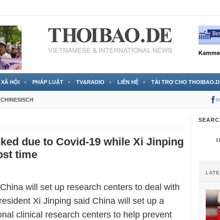
 đã được chính thức xác nhận
3 Jahren ago
XÃ HỘI
PHÁP LUẬT
TV&RADIO
LIÊN HỆ
TÀI TRỢ CHO THOIBAO.D
CHINESISCH
F
SEARC
ked due to Covid-19 while Xi Jinping
ost time
LAT
 China will set up research centers to deal with
esident Xi Jinping said China will set up a
nal clinical research centers to help prevent