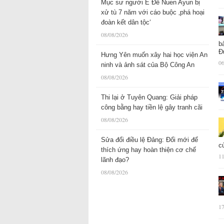
Mục sư người Ê Đê Nuen Ayun bị
xử tù 7 năm với cáo buộc ‚phá hoại
đoàn kết dân tộc‘
08/08/2026
b
Đ
Hưng Yên muốn xây hai học viện An
06
ninh và ảnh sát của Bộ Công An
08/08/2026
Thi lại ở Tuyên Quang: Giải pháp
công bằng hay tiền lệ gây tranh cãi
08/08/2026
Sửa đổi điều lệ Đảng: Đổi mới để
c
thích ứng hay hoàn thiện cơ chế
11
lãnh đạo?
08/08/2026
17