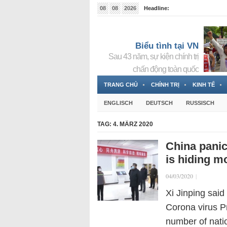
08
08
2026
Headline:
Tin bà Nguyễn Thị Thanh Nhàn đang ẩn náu tại Đức
Biểu tình tại VN
Sau 43 năm, sự kiện chính trị
chấn động toàn quốc
TRANG CHỦ
CHÍNH TRỊ
KINH TẾ
ENGLISCH
DEUTSCH
RUSSISCH
TAG:
4. MÄRZ 2020
China panic
is hiding m
04/03/2020
|
Xi Jinping said
Corona virus Pr
number of natio