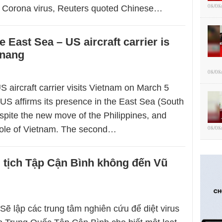
08/08
f Corona virus, Reuters quoted Chinese…
 East Sea – US aircraft carrier is
anang
08/08
S aircraft carrier visits Vietnam on March 5
US affirms its presence in the East Sea (South
spite the new move of the Philippines, and
08/08
role of Vietnam. The second…
 tịch Tập Cận Bình không đến Vũ
Sẽ lập các trung tâm nghiên cứu để diệt virus