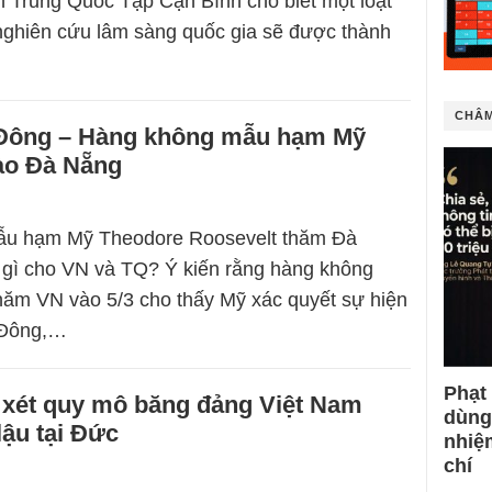
h Trung Quốc Tập Cận Bình cho biết một loạt
nghiên cứu lâm sàng quốc gia sẽ được thành
CHÂM
Đông – Hàng không mẫu hạm Mỹ
vào Đà Nẵng
u hạm Mỹ Theodore Roosevelt thăm Đà
 gì cho VN và TQ? Ý kiến rằng hàng không
ăm VN vào 5/3 cho thấy Mỹ xác quyết sự hiện
n Đông,…
Phạt
 xét quy mô băng đảng Việt Nam
dùng
̣u tại Đức
nhiệ
chí