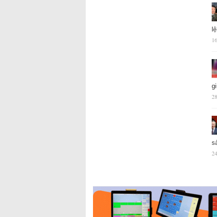
l
16
g
28
s
24