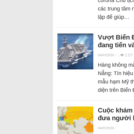
corona Chủ tịc
các trung tâm 
lập để giúp…
Vượt Biển 
đang tiến 
04/03/2020
|
|
2.227
Hàng không mẫ
Nẵng: Tín hiệu
mẫu hạm Mỹ th
diện trên Biể
Cuộc khám
đưa người lâ
04/03/2020
|