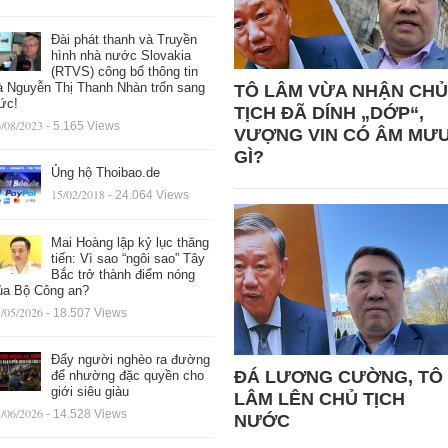
Đài phát thanh và Truyền
hình nhà nước Slovakia
(RTVS) công bố thông tin
à Nguyễn Thị Thanh Nhàn trốn sang
TÔ LÂM VỪA NHẬN CHỦ
ức!
TỊCH ĐÃ DÍNH „DỚP“,
/08/2023
- 5.165 Views
VƯỢNG VIN CÓ ÂM MƯ
GÌ?
Ủng hộ Thoibao.de
15/02/2018
- 24.064 Views
Mai Hoàng lập kỷ lục thăng
tiến: Vì sao “ngôi sao” Tây
Bắc trở thành điểm nóng
ủa Bộ Công an?
/05/2026
- 18.507 Views
Đẩy người nghèo ra đường
ĐÁ LƯƠNG CƯỜNG, TÔ
để nhường đặc quyền cho
giới siêu giàu
LÂM LÊN CHỦ TỊCH
/06/2026
- 14.528 Views
NƯỚC