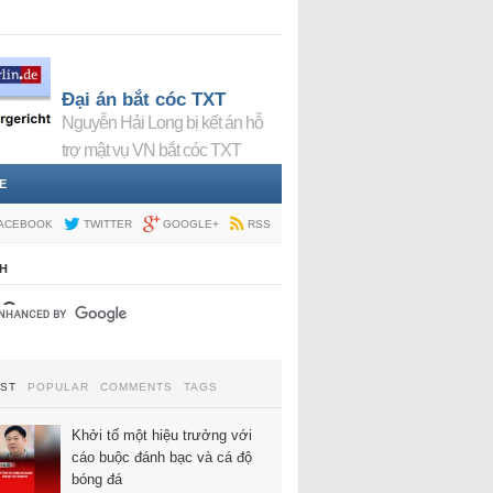
Đại án bắt cóc TXT
Nguyễn Hải Long bị kết án hỗ
trợ mật vụ VN bắt cóc TXT
E
ACEBOOK
TWITTER
GOOGLE+
RSS
H
EST
POPULAR
COMMENTS
TAGS
Khởi tố một hiệu trưởng với
cáo buộc đánh bạc và cá độ
bóng đá