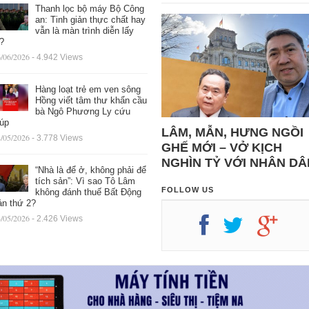
Thanh lọc bộ máy Bộ Công
an: Tinh giản thực chất hay
vẫn là màn trình diễn lấy
ệ?
/06/2026
- 4.942 Views
Hàng loạt trẻ em ven sông
Hồng viết tâm thư khẩn cầu
bà Ngô Phương Ly cứu
iúp
LÂM, MẪN, HƯNG NGỒI
/05/2026
- 3.778 Views
GHẾ MỚI – VỞ KỊCH
NGHÌN TỶ VỚI NHÂN DÂ
“Nhà là để ở, không phải để
tích sản”: Vì sao Tô Lâm
FOLLOW US
không đánh thuế Bất Động
ản thứ 2?
/05/2026
- 2.426 Views