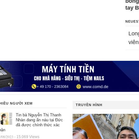
bỗng
tay 
NEUES
Lon
viên
HIỀU NGƯỜI XEM
TRUYỀN HÌNH
Tin bà Nguyễn Thị Thanh
Nhàn đang ẩn náu tại Đức
đã được chính thức xác
hận
/08/2023
- 15.069 Views