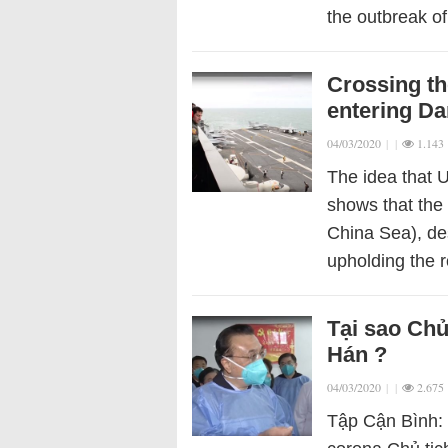
the outbreak o
Crossing the
entering D
04/03/2020
|
|
1.143
The idea that U
shows that the 
China Sea), de
upholding the 
Tại sao Chủ
Hán ?
04/03/2020
|
|
2.675
Tập Cận Bình: 