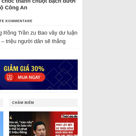
 chốc thành chuột bạch dưới
Bộ Công An
TE KOMMENTARE
g Rồng Trần
zu
Bao vây dư luận
 – triệu người dân sẽ thắng
CHÂM BIẾM