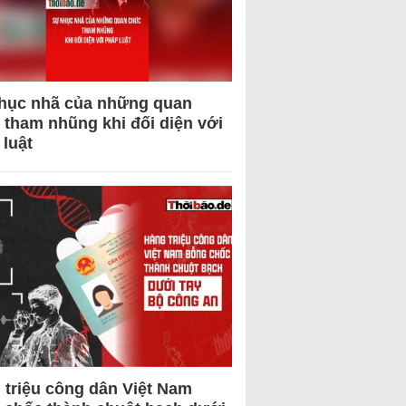
hục nhã của những quan
 tham nhũng khi đối diện với
 luật
 triệu công dân Việt Nam