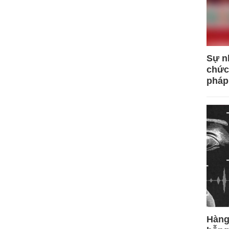
Sự n
chức
pháp
Hàng