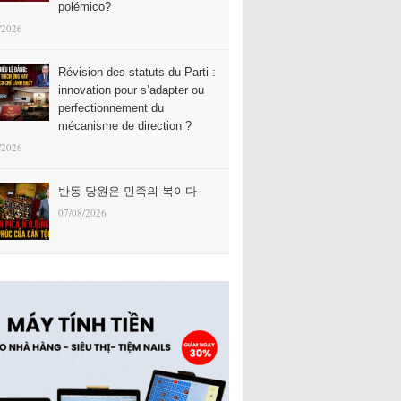
polémico?
/2026
Révision des statuts du Parti :
innovation pour s’adapter ou
perfectionnement du
mécanisme de direction ?
/2026
반동 당원은 민족의 복이다
07/08/2026