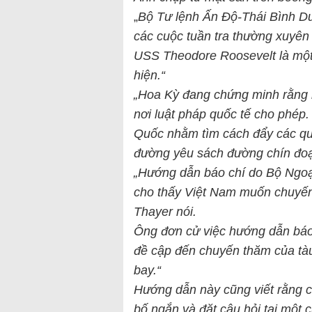
„
Bộ Tư lệnh Ấn Độ-Thái Bình Dư
các cuộc tuần tra thường xuyên
USS Theodore Roosevelt là một
hiện.“
„Hoa Kỳ đang chứng minh rằng h
nơi luật pháp quốc tế cho phép. 
Quốc nhằm tìm cách đẩy các quố
đường yêu sách đường chín đoạn
„Hướng dẫn báo chí do Bộ Ngoạ
cho thấy Việt Nam muốn chuyến 
Thayer nói.
Ông đơn cử việc hướng dẫn báo 
đề cập đến chuyến thăm của tàu
bay.“
Hướng dẫn này cũng viết rằng 
bố ngắn và đặt câu hỏi tại một