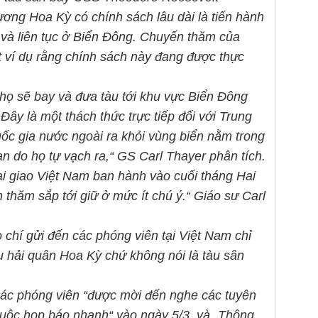
ơng Hoa Kỳ có chính sách lâu dài là tiến hành
 và liên tục ở Biển Đông. Chuyến thăm của
 ví dụ rằng chính sách này đang được thực
ọ sẽ bay và đưa tàu tới khu vực Biển Đông
Đây là một thách thức trực tiếp đối với Trung
c gia nước ngoài ra khỏi vùng biển nằm trong
 do họ tự vạch ra,“ GS Carl Thayer phân tích.
i giao Việt Nam ban hành vào cuối tháng Hai
thăm sắp tới giữ ở mức ít chú ý.“ Giáo sư Carl
chí gửi đến các phóng viên tại Việt Nam chỉ
 hải quân Hoa Kỳ chứ không nói là tàu sân
các phóng viên “được mời đến nghe các tuyên
 cuộc họp báo nhanh“ vào ngày 5/3, và „Thông