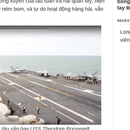
ờng xuyên của tầu tuần tra hải quân Mỹ, hiện
bỗng
tay 
 ném bom, và tự do hoạt động hàng hải, vẫn
NEUES
Lon
viên
g tàu sân bay USS Theodore Roosevelt