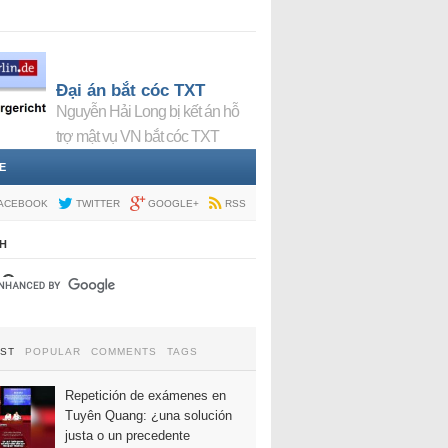
Đại án bắt cóc TXT
Nguyễn Hải Long bị kết án hỗ
trợ mật vụ VN bắt cóc TXT
E
ACEBOOK
TWITTER
GOOGLE+
RSS
H
EST
POPULAR
COMMENTS
TAGS
Repetición de exámenes en
Tuyên Quang: ¿una solución
justa o un precedente