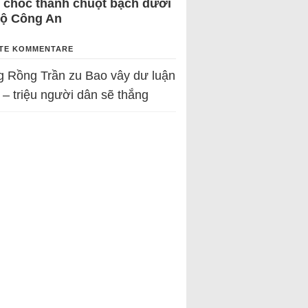
 chốc thành chuột bạch dưới
Bộ Công An
TE KOMMENTARE
g Rồng Trần
zu
Bao vây dư luận
 – triệu người dân sẽ thắng