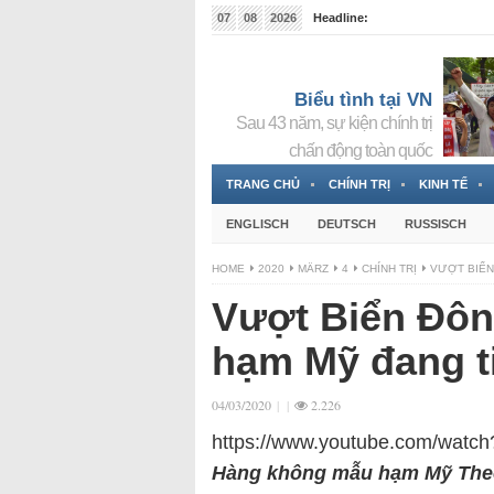
07
08
2026
Headline:
Tin bà Nguyễn Thị Thanh Nhàn đang ẩn náu tại Đức
Biểu tình tại VN
Sau 43 năm, sự kiện chính trị
chấn động toàn quốc
TRANG CHỦ
CHÍNH TRỊ
KINH TẾ
ENGLISCH
DEUTSCH
RUSSISCH
HOME
2020
MÄRZ
4
CHÍNH TRỊ
VƯỢT BIỂN
Vượt Biển Đôn
hạm Mỹ đang t
04/03/2020
|
|
2.226
https://www.youtube.com/wat
Hàng không mẫu hạm Mỹ Theod