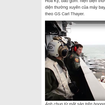
Hoa Kỳ, bao gồm: hiện diện thư
diện thường xuyên của máy bay
theo GS Carl Thayer.
Ảnh chụp từ mặt sàn trên boon