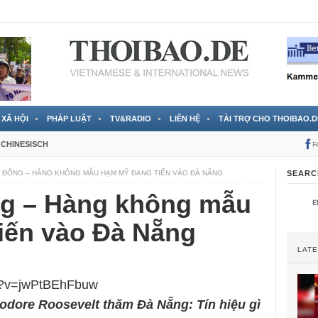
 đã được chính thức xác nhận
3 Jahren ago
XÃ HỘI
PHÁP LUẬT
TV&RADIO
LIÊN HỆ
TÀI TRỢ CHO THOIBAO.D
CHINESISCH
F
 ĐÔNG – HÀNG KHÔNG MẪU HẠM MỸ ĐANG TIẾN VÀO ĐÀ NẴNG
SEARC
g – Hàng không mẫu
iến vào Đà Nẵng
LAT
ch?v=jwPtBEhFbuw
ore Roosevelt thăm Đà Nẵng: Tín hiệu gì