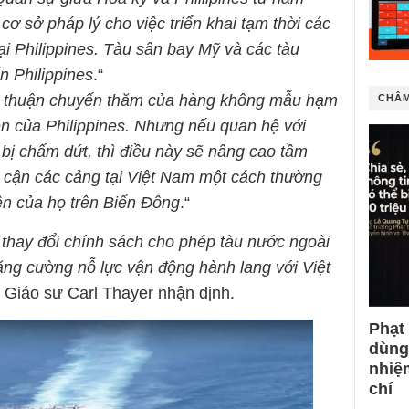
ơ sở pháp lý cho việc triển khai tạm thời các
i Philippines. Tàu sân bay Mỹ và các tàu
n Philippines
.“
p thuận chuyến thăm của hàng không mẫu hạm
CHÂM
rên của Philippines. Nhưng nếu quan hệ với
bị chấm dứt, thì điều này sẽ nâng cao tầm
p cận các cảng tại Việt Nam một cách thường
ện của họ trên Biển Đông
.“
 thay đổi chính sách cho phép tàu nước ngoài
ng cường nỗ lực vận động hành lang với Việt
“ Giáo sư Carl Thayer nhận định.
Phạt
dùng
nhiệ
chí