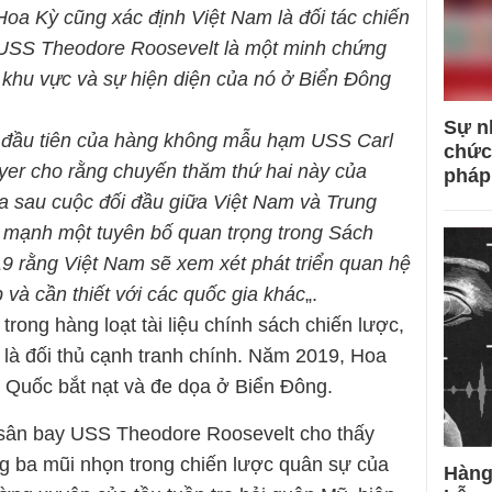
 Hoa Kỳ cũng xác định Việt Nam là đối tác chiến
 USS Theodore Roosevelt là một minh chứng
 khu vực và sự hiện diện của nó ở Biển Đông
Sự n
 đầu tiên của hàng không mẫu hạm USS Carl
chức
yer cho rằng chuyến thăm thứ hai này của
pháp
a sau cuộc đối đầu giữa Việt Nam và Trung
 mạnh một tuyên bố quan trọng trong Sách
 rằng Việt Nam sẽ xem xét phát triển quan hệ
và cần thiết với các quốc gia khác
„.
rong hàng loạt tài liệu chính sách chiến lược,
là đối thủ cạnh tranh chính. Năm 2019, Hoa
 Quốc bắt nạt và đe dọa ở Biển Đông.
sân bay USS Theodore Roosevelt cho thấy
g ba mũi nhọn trong chiến lược quân sự của
Hàng