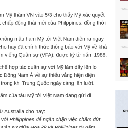
07/08
m Mỹ thăm VN vào 5/3 cho thấy Mỹ xác quyết
t chấp động thái mới của Philppines, đồng thời
không mẫu hạm Mỹ tới Việt Nam diễn ra ngay
 cho hay đã chính thức thông báo với Mỹ về khả
07/08
m viếng Quân sự (VFA), được ký từ năm 1988.
chế hợp tác quân sự với Mỹ làm dấy lên lo
c Đông Nam Á về sự thiếu vắng hiện diện
trong khi Trung Quốc ngày càng lấn lướt.
hăm của tàu Mỹ tới Việt Nam đang gửi đi
ừ Australia cho hay:
với Philippines để ngăn chặn việc chấm dứt
uân sự giữa Hoa kỳ và Phillipines từ năm