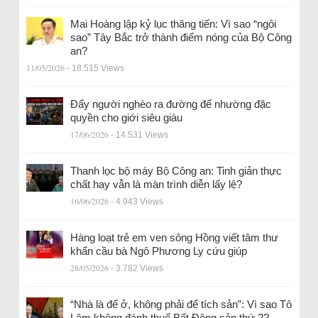
Mai Hoàng lập kỷ lục thăng tiến: Vì sao “ngôi
sao” Tây Bắc trở thành điểm nóng của Bộ Công
an?
11/05/2026
- 18.515 Views
Đẩy người nghèo ra đường để nhường đặc
quyền cho giới siêu giàu
17/06/2026
- 14.531 Views
Thanh lọc bộ máy Bộ Công an: Tinh giản thực
chất hay vẫn là màn trình diễn lấy lệ?
16/06/2026
- 4.943 Views
Hàng loạt trẻ em ven sông Hồng viết tâm thư
khẩn cầu bà Ngô Phương Ly cứu giúp
28/05/2026
- 3.782 Views
“Nhà là để ở, không phải để tích sản”: Vì sao Tô
Lâm không đánh thuế Bất Động sản thứ 2?