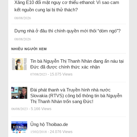
Xăng E10 đối mặt nguy cơ thiếu ethanol: Vì sao cam
kết nguồn cung lại bị thử thách?
08/08/2026
Dựng nhà ở đâu thì chính quyền mới thôi “dòm ngó”?
08/08/2026
NHIỀU NGƯỜI XEM
Tin bà Nguyễn Thị Thanh Nhàn đang ẩn náu tại
Đức đã được chính thức xác nhận
07/08/2023
- 15.075 Views
Đài phát thanh và Truyền hình nhà nước
Slovakia (RTVS) công bố thông tin bà Nguyễn
Thị Thanh Nhàn trốn sang Đức!
06/08/2023
- 5.166 Views
Ủng hộ Thoibao.de
15/02/2018
- 24.076 Views