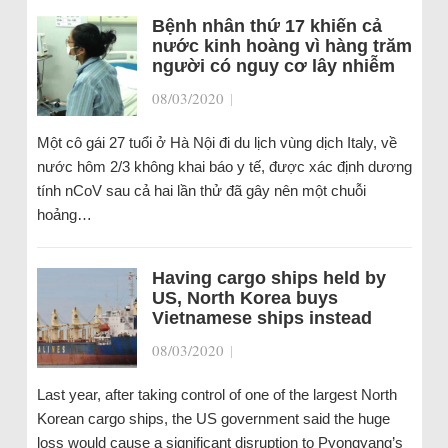
Bệnh nhân thứ 17 khiến cả
nước kinh hoàng vì hàng trăm
người có nguy cơ lây nhiễm
08/03/2020
|
Một cô gái 27 tuổi ở Hà Nội đi du lịch vùng dịch Italy, về
nước hôm 2/3 không khai báo y tế, được xác định dương
tính nCoV sau cả hai lần thử đã gây nên một chuỗi
hoảng…
Having cargo ships held by
US, North Korea buys
Vietnamese ships instead
08/03/2020
|
Last year, after taking control of one of the largest North
Korean cargo ships, the US government said the huge
loss would cause a significant disruption to Pyongyang’s