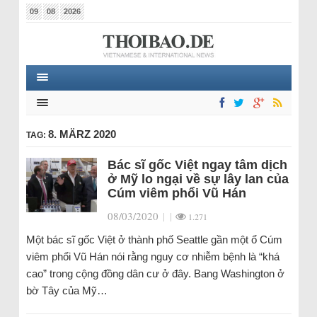
09
08
2026
8. MÄRZ 2020
TAG:
Bác sĩ gốc Việt ngay tâm dịch
ở Mỹ lo ngại về sự lây lan của
Cúm viêm phổi Vũ Hán
08/03/2020
|
|
1.271
Một bác sĩ gốc Việt ở thành phố Seattle gần một ổ Cúm
viêm phổi Vũ Hán nói rằng nguy cơ nhiễm bệnh là “khá
cao” trong cộng đồng dân cư ở đây. Bang Washington ở
bờ Tây của Mỹ…