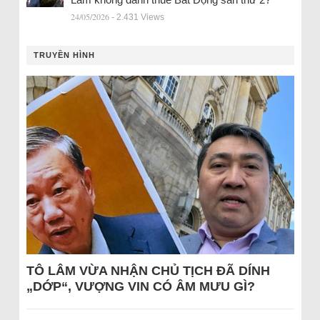
24/05/2026
- 2.431 Views
TRUYỀN HÌNH
TÔ LÂM VỪA NHẬN CHỦ TỊCH ĐÃ DÍNH
„DỚP“, VƯỢNG VIN CÓ ÂM MƯU GÌ?