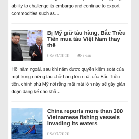
ability to challenge its embargo and continue to export
commodities such as…
Bị Mỹ giữ tàu hàng, Bắc Triều
Tiên mua tàu Việt Nam thay
thế
08/03/2020
|
|
1.948
Hồi năm ngoái, sau khi nắm được quyền kiểm soát của
một trong những tàu chở hàng lớn nhất của Bắc Triều
tiên, chính phủ Mỹ nói rằng mất mát lớn này sẽ gây gián
đoạn đáng kể cho khả…
China reports more than 300
Vietnamese fishing vessels
invading its waters
08/03/2020
|