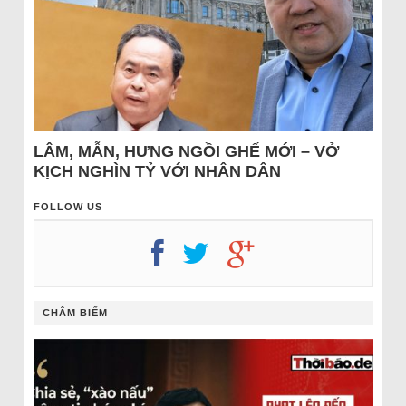
LÂM, MẪN, HƯNG NGỒI GHẾ MỚI – VỞ
KỊCH NGHÌN TỶ VỚI NHÂN DÂN
FOLLOW US
CHÂM BIẾM