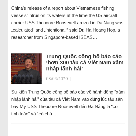
China’s release of a report about Vietnamese fishing
vessels’ intrusion its waters at the time the US aircraft
carrier USS Theodore Roosevelt arrived in Da Nang was
„calculated“ and „intentional,“ said Dr. Ha Hoang Hop, a
researcher from Singapore-based ISEAS…
Trung Quốc công bố báo cáo
‘hơn 300 tàu cá Việt Nam xâm
nhập lãnh hải’
08/03/2020
|
Sự kiện Trung Quốc công bố báo cáo về hành động “xâm
nhập lãnh hải” của tàu cá Việt Nam vào đúng lúc tàu sân
bay Mỹ USS Theodore Roosevelt đến Đà Nẵng là “có
tính toán” và “có chủ…