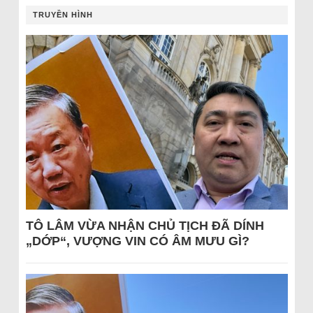
TRUYỀN HÌNH
TÔ LÂM VỪA NHẬN CHỦ TỊCH ĐÃ DÍNH
„DỚP“, VƯỢNG VIN CÓ ÂM MƯU GÌ?