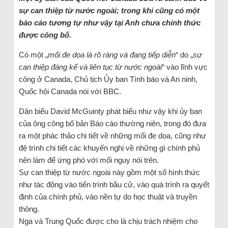
sự can thiệp từ nước ngoài; trong khi cũng có một
báo cáo tương tự như vậy tại Anh chưa chính thức
được công bố.
Có một „
mối đe dọa là rõ ràng và đang tiếp diễn
“ do „
sự
can thiệp đáng kể và liên tục từ nước ngoài
“ vào lĩnh vực
công ở Canada, Chủ tịch Ủy ban Tình báo và An ninh,
Quốc hội Canada nói với BBC.
Dân biểu David McGuinty phát biểu như vậy khi ủy ban
của ông công bố bản Báo cáo thường niên, trong đó đưa
ra một phác thảo chi tiết về những mối đe dọa, cũng như
đệ trình chi tiết các khuyến nghị về những gì chính phủ
nên làm để ứng phó với mối nguy nói trên.
Sự can thiệp từ nước ngoài này gồm một số hình thức
như tác động vào tiến trình bầu cử, vào quá trình ra quyết
định của chính phủ, vào nền tự do học thuật và truyền
thông.
Nga và Trung Quốc được cho là chịu trách nhiệm cho