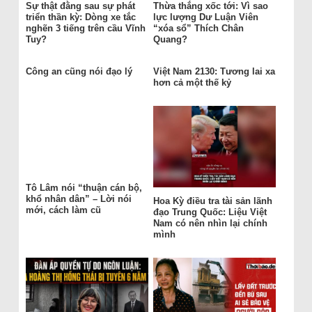
Sự thật đằng sau sự phát
Thừa thắng xốc tới: Vì sao
triển thần kỳ: Dòng xe tắc
lực lượng Dư Luận Viên
nghẽn 3 tiếng trên cầu Vĩnh
“xóa sổ” Thích Chân
Tuy?
Quang?
Công an cũng nói đạo lý
Việt Nam 2130: Tương lai xa
hơn cả một thế kỷ
Tô Lâm nói “thuận cán bộ,
khổ nhân dân” – Lời nói
Hoa Kỳ điều tra tài sản lãnh
mới, cách làm cũ
đạo Trung Quốc: Liệu Việt
Nam có nên nhìn lại chính
mình