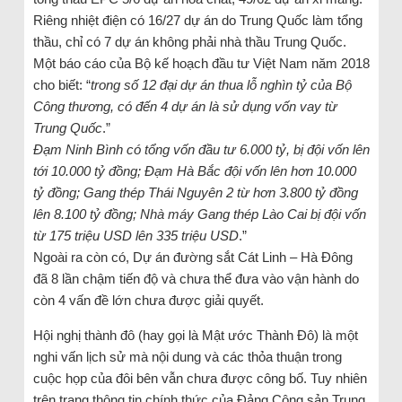
Riêng nhiệt điện có 16/27 dự án do Trung Quốc làm tổng
thầu, chỉ có 7 dự án không phải nhà thầu Trung Quốc.
Một báo cáo của Bộ kế hoạch đầu tư Việt Nam năm 2018
cho biết: “
trong số 12 đại dự án thua lỗ nghìn tỷ của Bộ
Công thương, có đến 4 dự án là sử dụng vốn vay từ
Trung Quốc
.”
Đạm Ninh Bình có tổng vốn đầu tư 6.000 tỷ, bị đội vốn lên
tới 10.000 tỷ đồng; Đạm Hà Bắc đội vốn lên hơn 10.000
tỷ đồng; Gang thép Thái Nguyên 2 từ hơn 3.800 tỷ đồng
lên 8.100 tỷ đồng; Nhà máy Gang thép Lào Cai bị đội vốn
từ 175 triệu USD lên 335 triệu USD
.”
Ngoài ra còn có, Dự án đường sắt Cát Linh – Hà Đông
đã 8 lần chậm tiến độ và chưa thể đưa vào vận hành do
còn 4 vấn đề lớn chưa được giải quyết.
Hội nghị thành đô (hay gọi là Mật ước Thành Đô) là một
nghi vấn lịch sử mà nội dung và các thỏa thuận trong
cuộc họp của đôi bên vẫn chưa được công bố. Tuy nhiên
trên trang thông tin chính thức của Đảng Cộng sản Trung