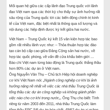
Mối quan hệ giữa các cấp lãnh đạo Trung quốc với lãnh
đạo Việt nam qua các thời kỳ cho thấy sự ảnh hưởng rất
sâu rộng của Trung quốc tới các biến động chính trị kinh
tế của Việt nam, đặc biệt nhất là thông qua số lượng và
nội dung các hiệp định được ký kết giữa hai nước.
Việt Nam – Trung Quốc ký kết 15 văn kiện hợp tác bao
gồm rất nhiều lãnh vực như: – Thỏa thuận hợp tác đào
tạo cán bộ cấp cao giữa Đảng Cộng sản hai nước, về
hợp tác quốc phòng, về vấn đề cửa khẩu biên giới …
Báo chí Việt nam từng báo động là Trung quốc thắng thầu
hơn 80% các dự án ở Việt nam.
Ông Nguyễn Văn Thụ – Chủ tịch Hiệp hội doanh nghiệp
cơ khí Việt Nam nói: „
Ngành công nghiệp cơ khí bị ảnh
hưởng nặng nề nhất về việc các nhà thầu Trung Quốc là
tổng thầu các dự án công nghiệp và không giành phần
việc nào cho cơ khí trong nước
„. Ông Thụ cho biết: Tính
riêng từ năm 2003 đến 2011, nhà thầu Trung Quốc làm
tổng thầu EPC 5/6 dự án hóa chất, 49/62 dự án xi măng.