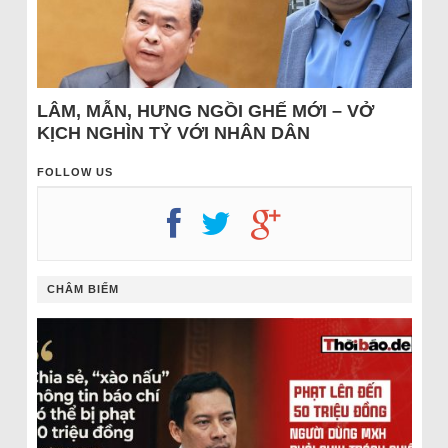
LÂM, MẪN, HƯNG NGỒI GHẾ MỚI – VỞ
KỊCH NGHÌN TỶ VỚI NHÂN DÂN
FOLLOW US
CHÂM BIẾM