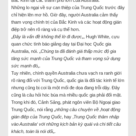
Bắc Kinh tại các thành phố lớn của Australia.
Những lo ngại về sự can thiệp của Trung Quốc trước đây
chỉ hiện lên mơ hồ. Giờ đây, người Australia cảm thấy
tham vọng chính trị của Bắc Kinh và các hoạt động gián
điệp trở nên rõ ràng và cụ thể hơn.
„
Đây là vấn đề không thể lờ đi được
„, Hugh White, cựu
quan chức tình báo giảng dạy tại Đại học Quốc gia
Australia, nói. „
Chúng ta đã đánh giá thấp mức độ gia
tăng sức mạnh của Trung Quốc và tham vọng sử dụng
sức mạnh đó
„.
Tuy nhiên, chính quyền Australia chưa vạch ra ranh giới
rõ ràng đối với Trung Quốc, quốc gia là đối tác kinh tế lớn
nhưng cũng bị coi là một mối đe dọa đang trỗi dậy. Đây
cũng là câu hỏi hóc búa mà nhiều quốc gia phải đối mặt.
Trong khi đó, Cảnh Sảng, phát ngôn viên Bộ Ngoại giao
Trung Quốc, nói rằng „
những câu chuyện về ‚hoạt động
gián điệp của Trung Quốc
‚ hay ‚
Trung Quốc thâm nhập
vào Australia‘ với những kịch bản kỳ quái và chi tiết câu
khách, toàn là nói dối
„.