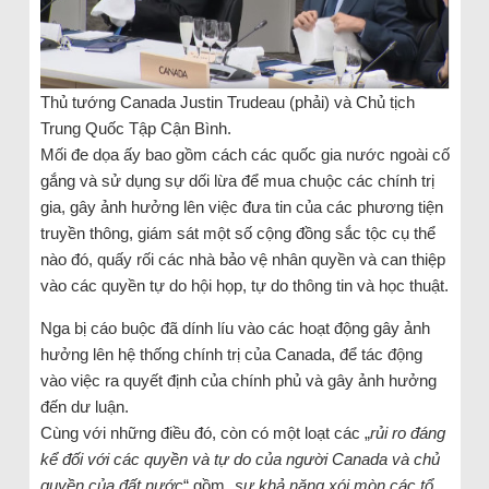
Thủ tướng Canada Justin Trudeau (phải) và Chủ tịch
Trung Quốc Tập Cận Bình.
Mối đe dọa ấy bao gồm cách các quốc gia nước ngoài cố
gắng và sử dụng sự dối lừa để mua chuộc các chính trị
gia, gây ảnh hưởng lên việc đưa tin của các phương tiện
truyền thông, giám sát một số cộng đồng sắc tộc cụ thể
nào đó, quấy rối các nhà bảo vệ nhân quyền và can thiệp
vào các quyền tự do hội họp, tự do thông tin và học thuật.
Nga bị cáo buộc đã dính líu vào các hoạt động gây ảnh
hưởng lên hệ thống chính trị của Canada, để tác động
vào việc ra quyết định của chính phủ và gây ảnh hưởng
đến dư luận.
Cùng với những điều đó, còn có một loạt các „
rủi ro đáng
kể đối với các quyền và tự do của người Canada và chủ
quyền của đất nước
“ gồm „
sự khả năng xói mòn các tổ