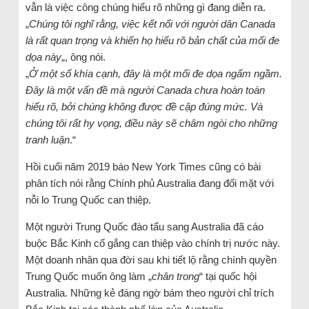
vẫn là việc công chúng hiểu rõ những gì đang diễn ra.
„
Chúng tôi nghĩ rằng, việc kết nối với người dân Canada
là rất quan trọng và khiến họ hiểu rõ bản chất của mối đe
dọa này
„, ông nói.
„
Ở một số khía cạnh, đây là một mối đe dọa ngấm ngầm.
Đây là một vấn đề mà người Canada chưa hoàn toàn
hiểu rõ, bởi chúng không được đề cập đúng mức. Và
chúng tôi rất hy vọng, điều này sẽ châm ngòi cho những
tranh luận
.“
Hồi cuối năm 2019 báo New York Times cũng có bài
phân tích nói rằng Chính phủ Australia đang đối mặt với
nỗi lo Trung Quốc can thiệp.
Một người Trung Quốc đào tẩu sang Australia đã cáo
buộc Bắc Kinh cố gắng can thiệp vào chính trị nước này.
Một doanh nhân qua đời sau khi tiết lộ rằng chính quyền
Trung Quốc muốn ông làm „
chân trong
“ tại quốc hội
Australia. Những kẻ đáng ngờ bám theo người chỉ trích