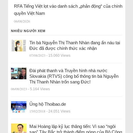
RFA Tiếng Việt lọt vào danh sách „phản động“ của chính
quyền Việt Nam
06/08/2026
NHIỀU NGƯỜI XEM
Tin bà Nguyễn Thị Thanh Nhàn đang ẩn náu tại
Đức đã được chính thức xác nhận
07/08/2023
- 15.060 Views
Đài phát thanh và Truyền hình nhà nước
Slovakia (RTVS) công bố thông tin bà Nguyễn
Thị Thanh Nhàn trốn sang Đức!
06/08/2023
- 5.164 Views
Ủng hộ Thoibao.de
15/02/2018
- 24.051 Views
Mai Hoàng lập kỷ lục thăng tiến: Vì sao “ngôi
sao” Tây Bắc trở thành điểm nóng của Bộ Công