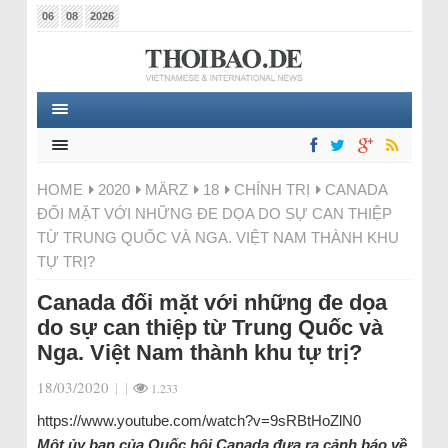
06
08
2026
HOME
2020
MÄRZ
18
CHÍNH TRỊ
CANADA
ĐỐI MẶT VỚI NHỮNG ĐE DỌA DO SỰ CAN THIỆP
TỪ TRUNG QUỐC VÀ NGA. VIỆT NAM THÀNH KHU
TỰ TRỊ?
Canada đối mặt với những đe dọa
do sự can thiệp từ Trung Quốc và
Nga. Việt Nam thành khu tự trị?
18/03/2020
|
|
1.233
https://www.youtube.com/watch?v=9sRBtHoZlN0
Một ủy ban của Quốc hôi Canada đưa ra cảnh báo về