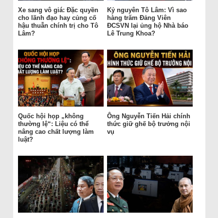
Xe sang vô giá: Đặc quyền
Kỷ nguyên Tô Lâm: Vì sao
cho lãnh đạo hay củng cố
hàng trăm Đảng Viên
hậu thuẫn chính trị cho Tô
ĐCSVN lại ủng hộ Nhà báo
Lâm?
Lê Trung Khoa?
Quốc hội họp „không
Ông Nguyễn Tiến Hải chính
thường lệ“: Liệu có thể
thức giữ ghế bộ trưởng nội
nâng cao chất lượng làm
vụ
luật?