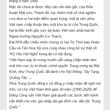
tháng 9 năm 1990
Mặc dù chưa ai được tiếp cận văn bản gốc của thỏa
thuận Mật ước Thành đô, tuy nhiên một số nhà nghiên
cứu đưa ra hai luận điểm quan trọng: một là việc phía
Việt nam chấp thuận làm một khu tự trị của Trung Quốc,
hai là Bắc kinh gây sức ép buộc Việt nam phải loại bỏ
Ngoại trưởng Nguyễn Cơ Thạch.
Đài RFA dẫn chiếu minh chứng từ hai Tờ Thời báo Hoàn
Cầu và Tân Hoa Xã vừa cùng nhau công bố sự thật về
“
Kỷ Yếu Hội Nghị
” trong đó có nội dung:
“
Việt Nam bày tỏ mong muốn sẵn sàng chấp nhận làm
một khu vực tự trị thuộc chính quyền Trung ương tại Bắc
Kinh, như Trung Quốc đã dành cho Nội Mông, Tây Tạng,
Quảng Tây
….
Phía Trung Quốc đồng ý và đồng ý chấp nhận đề nghị nói
trên, và cho Việt Nam thời gian 30 năm (1990-2020) để
Đảng Cộng sản Việt Nam giải quyết các bước tiến hành
cần thiết cho việc gia nhập đại gia đình các dân tộc Trung
Quốc
.”