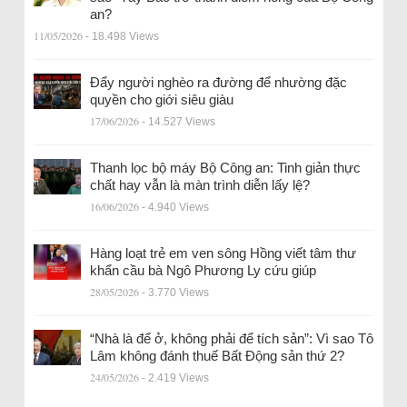
an?
11/05/2026
- 18.498 Views
Đẩy người nghèo ra đường để nhường đặc
quyền cho giới siêu giàu
17/06/2026
- 14.527 Views
Thanh lọc bộ máy Bộ Công an: Tinh giản thực
chất hay vẫn là màn trình diễn lấy lệ?
16/06/2026
- 4.940 Views
Hàng loạt trẻ em ven sông Hồng viết tâm thư
khẩn cầu bà Ngô Phương Ly cứu giúp
28/05/2026
- 3.770 Views
“Nhà là để ở, không phải để tích sản”: Vì sao Tô
Lâm không đánh thuế Bất Động sản thứ 2?
24/05/2026
- 2.419 Views