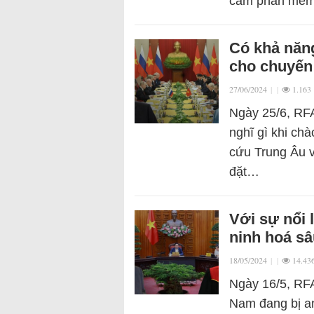
cấm phần mề
Có khả năng
cho chuyến
27/06/2024
|
|
1.163
Ngày 25/6, RFA
nghĩ gì khi ch
cứu Trung Âu v
đặt…
Với sự nổi 
ninh hoá sâ
18/05/2024
|
|
14.43
Ngày 16/5, RFA 
Nam đang bị an