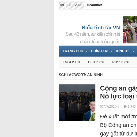
09
08
2026
Headline:
Đài phát thanh và Truyền hình nhà nước Slovakia (
Đức!
3 Jahren ago
Biểu tình tại VN
Sau 43 năm, sự kiện chính trị
chấn động toàn quốc
TRANG CHỦ
CHÍNH TRỊ
KINH TẾ
ENGLISCH
DEUTSCH
RUSSISCH
SCHLAGWORT:
AN NINH
Công an gây
Nỗ lực loại
07/07/2026
|
|
2.343
Đề xuất mới tr
Bộ Công an chủ
gay gắt từ dư l