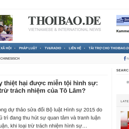
RTVS) công bố thông tin bà Nguyễn Thị Thanh Nhàn trốn sang
XÃ HỘI
PHÁP LUẬT
TV&RADIO
LIÊN HỆ
TÀI TRỢ CHO THOIBAO.D
CHINESISCH
F
SEARC
 thiệt hại được miễn tội hình sự:
 trừ trách nhiệm của Tô Lâm?
LAT
ong dự thảo sửa đổi Bộ luật Hình sự 2015 do
 trì đang thu hút sự quan tâm và tranh luận
uận, khi loại trừ trách nhiệm hình sự…