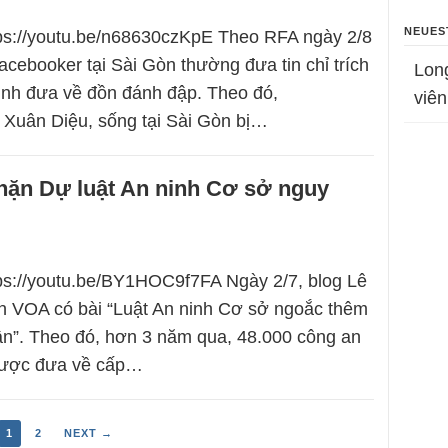
NEUES
tps://youtu.be/n68630czKpE Theo RFA ngày 2/8
acebooker tại Sài Gòn thường đưa tin chỉ trích
Lon
ninh đưa về đồn đánh đập. Theo đó,
viên
 Xuân Diệu, sống tại Sài Gòn bị…
hặn Dự luật An ninh Cơ sở nguy
tps://youtu.be/BY1HOC9f7FA Ngày 2/7, blog Lê
n VOA có bài “Luật An ninh Cơ sở ngoắc thêm
ân”. Theo đó, hơn 3 năm qua, 48.000 công an
được đưa về cấp…
1
2
NEXT →