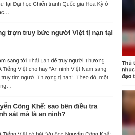
ư tại Đại học Chiến tranh Quốc gia Hoa Kỳ ở
Tác…
ng trợn truy bức người Việt tị nạn tại
am sang tới Thái Lan để truy người Thượng
Thủ 
 Tiếng Việt cho hay “An ninh Việt Nam sang
nhục 
đạo 
ể truy tìm người Thượng tị nạn”. Theo đó, một
ợng…
yễn Công Khế: sao bên điều tra
nh sát mà là an ninh?
 Tiếng Việt có bài “Vụ ông Nguyễn Công Khế: