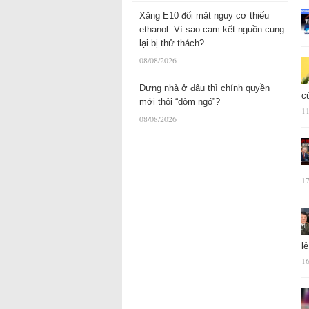
Xăng E10 đối mặt nguy cơ thiếu
ethanol: Vì sao cam kết nguồn cung
lại bị thử thách?
08/08/2026
Dựng nhà ở đâu thì chính quyền
c
mới thôi “dòm ngó”?
11
08/08/2026
17
l
16