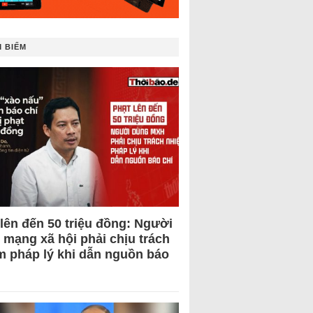
 BIẾM
 lên đến 50 triệu đồng: Người
 mạng xã hội phải chịu trách
m pháp lý khi dẫn nguồn báo