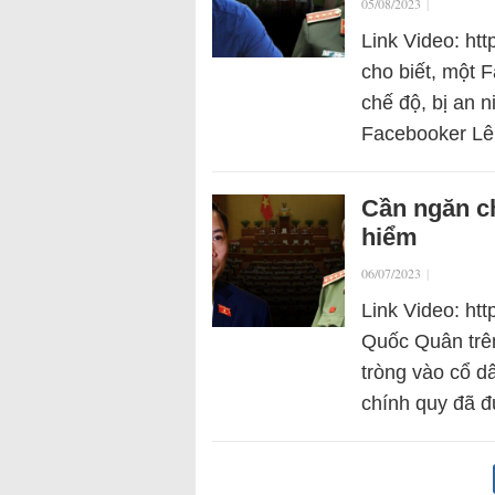
05/08/2023
|
Link Video: ht
cho biết, một F
chế độ, bị an 
Facebooker Lê
Cần ngăn c
hiểm
06/07/2023
|
Link Video: ht
Quốc Quân trê
tròng vào cổ d
chính quy đã 