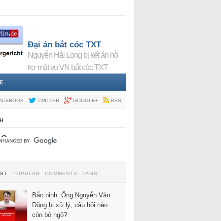
Đại án bắt cóc TXT
Nguyễn Hải Long bị kết án hỗ
trợ mật vụ VN bắt cóc TXT
E
ACEBOOK
TWITTER
GOOGLE+
RSS
H
EST
POPULAR
COMMENTS
TAGS
Bắc ninh: Ông Nguyễn Văn
Dũng bị xử lý, câu hỏi nào
còn bỏ ngỏ?