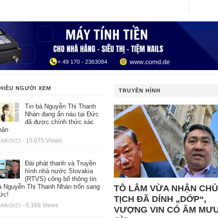
HIỀU NGƯỜI XEM
TRUYỀN HÌNH
Tin bà Nguyễn Thị Thanh
Nhàn đang ẩn náu tại Đức
đã được chính thức xác
hận
/08/2023
- 15.075 Views
Đài phát thanh và Truyền
hình nhà nước Slovakia
(RTVS) công bố thông tin
à Nguyễn Thị Thanh Nhàn trốn sang
TÔ LÂM VỪA NHẬN CHỦ
ức!
TỊCH ĐÃ DÍNH „DỚP“,
/08/2023
- 5.166 Views
VƯỢNG VIN CÓ ÂM MƯ