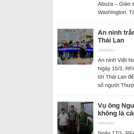
Abuza – Giáo s
Washington. 
An ninh trắ
Thái Lan
17/03/2024
|
An ninh Việt N
Ngày 15/3, RFA
tới Thái Lan đ
số người Thư
Vụ ông Ngu
không là cả
19/01/2024
|
Ngày 17/1, RFA