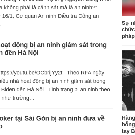
a không phải là cảnh sát mà là an ninh?”
 16/1, Cơ quan An ninh Điều tra Công an
Sự n
…
chức
pháp
oạt động bị an ninh giám sát trong
n đến Hà Nội
https://youtu.be/OCbrijYy2t Theo RFA ngày
hiều nhà hoạt động bị an ninh giám sát trong
 Biden đến Hà Nội Tình trạng bị an ninh theo
át như trường…
ker tại Sài Gòn bị an ninh đưa về
Hàng
bỗng
o
tay 