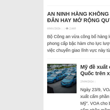
AN NINH HÀNG KHÔNG 
ĐẮN HAY MỞ RỘNG QU
05/01/2026
|
|
2.005
Bộ Công an vừa công bố hàng lo
phong cấp bậc hàm cho lực lượ
việc chuyển giao lĩnh vực này 
Mỹ đề xuất
Quốc trên x
25/09/2024
|
Ngày 23/9, VOA
xuất cấm phần
Mỹ”. VOA cho b