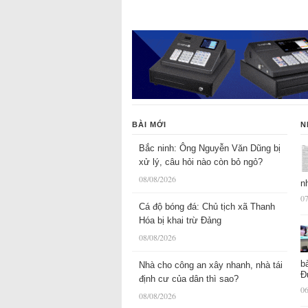
BÀI MỚI
N
Bắc ninh: Ông Nguyễn Văn Dũng bị
xử lý, câu hỏi nào còn bỏ ngỏ?
08/08/2026
n
07
Cá độ bóng đá: Chủ tịch xã Thanh
Hóa bị khai trừ Đảng
08/08/2026
b
Nhà cho công an xây nhanh, nhà tái
Đ
định cư của dân thì sao?
06
08/08/2026