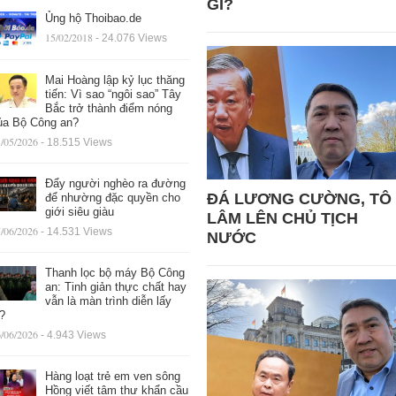
GÌ?
Ủng hộ Thoibao.de
15/02/2018
- 24.076 Views
Mai Hoàng lập kỷ lục thăng
tiến: Vì sao “ngôi sao” Tây
Bắc trở thành điểm nóng
ủa Bộ Công an?
/05/2026
- 18.515 Views
Đẩy người nghèo ra đường
ĐÁ LƯƠNG CƯỜNG, TÔ
để nhường đặc quyền cho
giới siêu giàu
LÂM LÊN CHỦ TỊCH
/06/2026
- 14.531 Views
NƯỚC
Thanh lọc bộ máy Bộ Công
an: Tinh giản thực chất hay
vẫn là màn trình diễn lấy
ệ?
/06/2026
- 4.943 Views
Hàng loạt trẻ em ven sông
Hồng viết tâm thư khẩn cầu