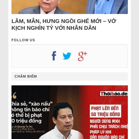
LÂM, MẪN, HƯNG NGỒI GHẾ MỚI – VỞ
KỊCH NGHÌN TỶ VỚI NHÂN DÂN
FOLLOW US
CHÂM BIẾM