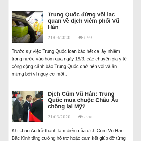
Trung Quốc đừng vội lạc
quan về dịch viêm phổi Vũ
Hán
21/03/2020
|
|
1.365
Trước sự việc Trung Quốc loan báo hết ca lây nhiễm
trong nước vào hôm qua ngày 19/3, các chuyên gia y tế
công cộng cảnh báo Trung Quốc chớ nên vội vã ăn
mừng bởi vì nguy cơ một…
Dịch Cúm Vũ Hán: Trung
Quốc mua chuộc Châu Âu
chống lại Mỹ?
21/03/2020
|
|
2.910
Khi châu Âu trở thành tâm điểm của dịch Cúm Vũ Hán,
Bắc Kinh tăng cường hỗ trợ hoặc cam kết giúp đỡ từng