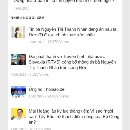
Dựng nhà ở đâu thì chính quyền mới thôi “dòm ngó”?
08/08/2026
NHIỀU NGƯỜI XEM
Tin bà Nguyễn Thị Thanh Nhàn đang ẩn náu tại
Đức đã được chính thức xác nhận
07/08/2023
- 15.070 Views
Đài phát thanh và Truyền hình nhà nước
Slovakia (RTVS) công bố thông tin bà Nguyễn
Thị Thanh Nhàn trốn sang Đức!
06/08/2023
- 5.165 Views
Ủng hộ Thoibao.de
15/02/2018
- 24.069 Views
Mai Hoàng lập kỷ lục thăng tiến: Vì sao “ngôi
sao” Tây Bắc trở thành điểm nóng của Bộ Công
an?
11/05/2026
- 18.509 Views