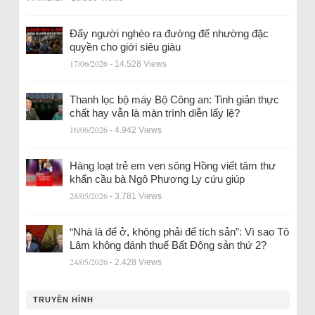
Đẩy người nghèo ra đường để nhường đặc
quyền cho giới siêu giàu
17/06/2026
- 14.528 Views
Thanh lọc bộ máy Bộ Công an: Tinh giản thực
chất hay vẫn là màn trình diễn lấy lệ?
16/06/2026
- 4.942 Views
Hàng loạt trẻ em ven sông Hồng viết tâm thư
khẩn cầu bà Ngô Phương Ly cứu giúp
28/05/2026
- 3.781 Views
“Nhà là để ở, không phải để tích sản”: Vì sao Tô
Lâm không đánh thuế Bất Động sản thứ 2?
24/05/2026
- 2.428 Views
TRUYỀN HÌNH