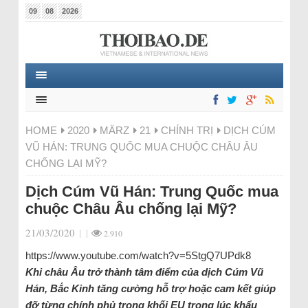
09
08
2026
HOME
2020
MÄRZ
21
CHÍNH TRỊ
DỊCH CÚM
VŨ HÁN: TRUNG QUỐC MUA CHUỘC CHÂU ÂU
CHỐNG LẠI MỸ?
Dịch Cúm Vũ Hán: Trung Quốc mua
chuộc Châu Âu chống lại Mỹ?
21/03/2020
|
|
2.910
https://www.youtube.com/watch?v=5StgQ7UPdk8
Khi châu Âu trở thành tâm điểm của dịch Cúm Vũ
Hán, Bắc Kinh tăng cường hỗ trợ hoặc cam kết giúp
đỡ từng chính phủ trong khối EU trong lúc khẩu