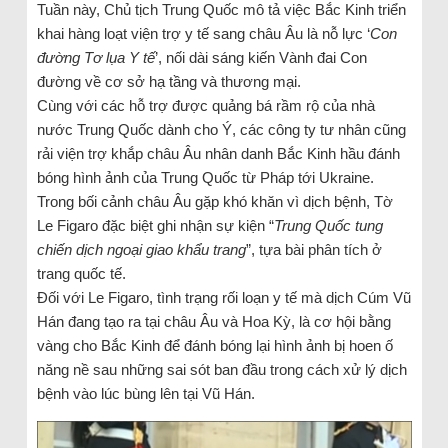
Tuần này, Chủ tịch Trung Quốc mô tả việc Bắc Kinh triển
khai hàng loạt viện trợ y tế sang châu Âu là nỗ lực ‘
Con
đường Tơ lụa Y tế
’, nối dài sáng kiến Vành đai Con
đường về cơ sở hạ tầng và thương mại.
Cùng với các hỗ trợ được quảng bá rầm rộ của nhà
nước Trung Quốc dành cho Ý, các công ty tư nhân cũng
rải viện trợ khắp châu Âu nhân danh Bắc Kinh hầu đánh
bóng hình ảnh của Trung Quốc từ Pháp tới Ukraine.
Trong bối cảnh châu Âu gặp khó khăn vì dịch bệnh, Tờ
Le Figaro đặc biệt ghi nhận sự kiện “
Trung Quốc tung
chiến dịch ngoại giao khẩu trang
”, tựa bài phân tích ở
trang quốc tế.
Đối với Le Figaro, tình trạng rối loạn y tế mà dịch Cúm Vũ
Hán đang tạo ra tại châu Âu và Hoa Kỳ, là cơ hội bằng
vàng cho Bắc Kinh để đánh bóng lại hình ảnh bị hoen ố
năng nề sau những sai sót ban đầu trong cách xử lý dịch
bệnh vào lúc bùng lên tại Vũ Hán.