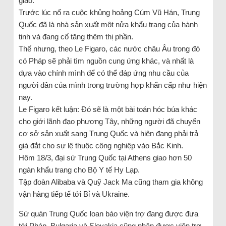
giao.
Trước lúc nổ ra cuộc khủng hoảng Cúm Vũ Hán, Trung
Quốc đã là nhà sản xuất một nửa khẩu trang của hành
tinh và đang cố tăng thêm thị phần.
Thế nhưng, theo Le Figaro, các nước châu Âu trong đó
có Pháp sẽ phải tìm nguồn cung ứng khác, và nhất là
dựa vào chính mình để có thể đáp ứng nhu cầu của
người dân của mình trong trường hợp khẩn cấp như hiện
nay.
Le Figaro kết luận: Đó sẽ là một bài toán hóc búa khác
cho giới lãnh đạo phương Tây, những người đã chuyển
cơ sở sản xuất sang Trung Quốc và hiện đang phải trả
giá đắt cho sự lệ thuộc công nghiệp vào Bắc Kinh.
Hôm 18/3, đại sứ Trung Quốc tại Athens giao hơn 50
ngàn khẩu trang cho Bộ Y tế Hy Lạp.
Tập đoàn Alibaba và Quỹ Jack Ma cũng tham gia không
vận hàng tiếp tế tới Bỉ và Ukraine.
Sứ quán Trung Quốc loan báo viện trợ đang được đưa
tới Pháp, Bulgaria và Slovakia cũng nhận được viện trợ,