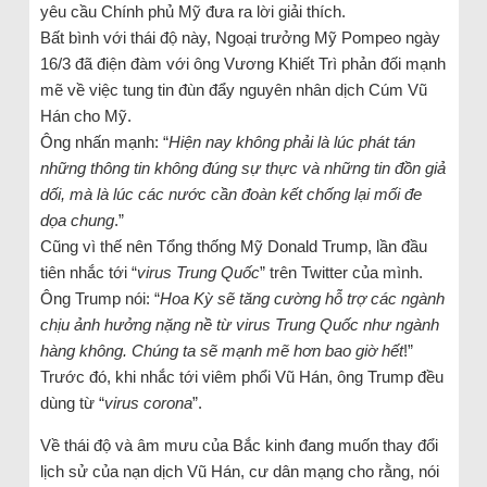
yêu cầu Chính phủ Mỹ đưa ra lời giải thích.
Bất bình với thái độ này, Ngoại trưởng Mỹ Pompeo ngày
16/3 đã điện đàm với ông Vương Khiết Trì phản đối mạnh
mẽ về việc tung tin đùn đẩy nguyên nhân dịch Cúm Vũ
Hán cho Mỹ.
Ông nhấn mạnh: “
Hiện nay không phải là lúc phát tán
những thông tin không đúng sự thực và những tin đồn giả
dối, mà là lúc các nước cần đoàn kết chống lại mối đe
dọa chung
.”
Cũng vì thế nên Tổng thống Mỹ Donald Trump, lần đầu
tiên nhắc tới “
virus Trung Quốc
” trên Twitter của mình.
Ông Trump nói: “
Hoa Kỳ sẽ tăng cường hỗ trợ các ngành
chịu ảnh hưởng nặng nề từ virus Trung Quốc như ngành
hàng không. Chúng ta sẽ mạnh mẽ hơn bao giờ hết
!”
Trước đó, khi nhắc tới viêm phổi Vũ Hán, ông Trump đều
dùng từ “
virus corona
”.
Về thái độ và âm mưu của Bắc kinh đang muốn thay đổi
lịch sử của nạn dịch Vũ Hán, cư dân mạng cho rằng, nói