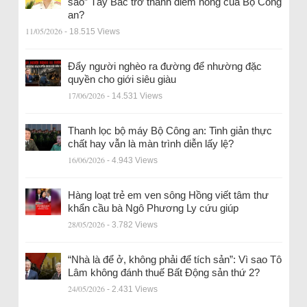
sao” Tây Bắc trở thành điểm nóng của Bộ Công
an?
11/05/2026
- 18.515 Views
Đẩy người nghèo ra đường để nhường đặc
quyền cho giới siêu giàu
17/06/2026
- 14.531 Views
Thanh lọc bộ máy Bộ Công an: Tinh giản thực
chất hay vẫn là màn trình diễn lấy lệ?
16/06/2026
- 4.943 Views
Hàng loạt trẻ em ven sông Hồng viết tâm thư
khẩn cầu bà Ngô Phương Ly cứu giúp
28/05/2026
- 3.782 Views
“Nhà là để ở, không phải để tích sản”: Vì sao Tô
Lâm không đánh thuế Bất Động sản thứ 2?
24/05/2026
- 2.431 Views