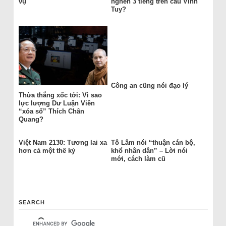
vụ
nghẽn 3 tiếng trên cầu Vĩnh
Tuy?
Công an cũng nói đạo lý
Thừa thắng xốc tới: Vì sao
lực lượng Dư Luận Viên
“xóa sổ” Thích Chân
Quang?
Việt Nam 2130: Tương lai xa
Tô Lâm nói “thuận cán bộ,
hơn cả một thế kỷ
khổ nhân dân” – Lời nói
mới, cách làm cũ
SEARCH