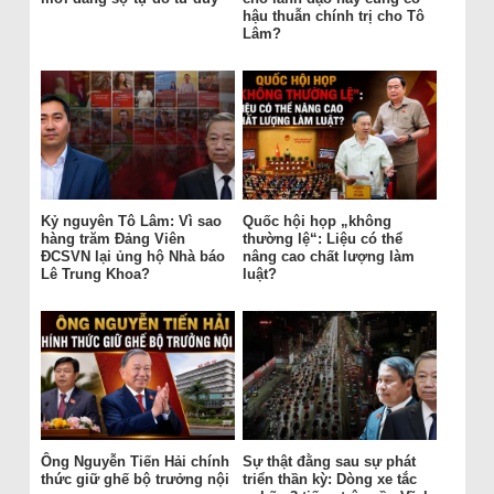
hậu thuẫn chính trị cho Tô
Lâm?
Kỷ nguyên Tô Lâm: Vì sao
Quốc hội họp „không
hàng trăm Đảng Viên
thường lệ“: Liệu có thể
ĐCSVN lại ủng hộ Nhà báo
nâng cao chất lượng làm
Lê Trung Khoa?
luật?
Ông Nguyễn Tiến Hải chính
Sự thật đằng sau sự phát
thức giữ ghế bộ trưởng nội
triển thần kỳ: Dòng xe tắc