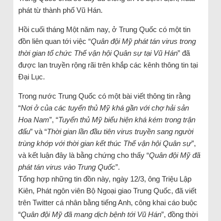
phát từ thành phố Vũ Hán.
Hồi cuối tháng Một năm nay, ở Trung Quốc có một tin
đồn liên quan tới việc “
Quân đội Mỹ phát tán virus trong
thời gian tổ chức Thế vận hội Quân sự tại Vũ Hán
” đã
được lan truyền rộng rãi trên khắp các kênh thông tin tại
Đại Lục.
Trong nước Trung Quốc có một bài viết thông tin rằng
“
Nơi ở của các tuyển thủ Mỹ khá gần với chợ hải sản
Hoa Nam
”, “
Tuyển thủ Mỹ biểu hiện khá kém trong trận
đấu
” và “
Thời gian lần đầu tiên virus truyền sang người
trùng khớp với thời gian kết thúc Thế vận hội Quân sự
”,
và kết luận đây là bằng chứng cho thấy “
Quân đội Mỹ đã
phát tán virus vào Trung Quốc
”.
Tổng hợp những tin đồn này, ngày 12/3, ông Triệu Lập
Kiên, Phát ngôn viên Bộ Ngoại giao Trung Quốc, đã viết
trên Twitter cá nhân bằng tiếng Anh, công khai cáo buộc
“
Quân đội Mỹ đã mang dịch bệnh tới Vũ Hán
”, đồng thời