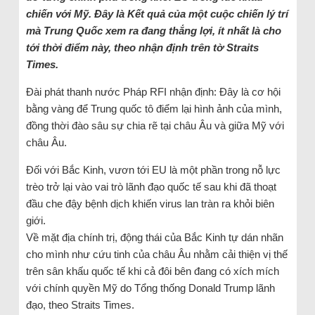
chiến với Mỹ. Đây là Kết quả của một cuộc chiến lý trí
mà Trung Quốc xem ra đang thắng lợi, ít nhất là cho
tới thời điểm này, theo nhận định trên tờ Straits
Times.
Đài phát thanh nước Pháp RFI nhận định: Đây là cơ hội
bằng vàng để Trung quốc tô điểm lại hình ảnh của mình,
đồng thời đào sâu sự chia rẽ tại châu Âu và giữa Mỹ với
châu Âu.
Đối với Bắc Kinh, vươn tới EU là một phần trong nỗ lực
trèo trở lại vào vai trò lãnh đạo quốc tế sau khi đã thoạt
đầu che đậy bệnh dịch khiến virus lan tràn ra khỏi biên
giới.
Về mặt địa chính trị, động thái của Bắc Kinh tự dán nhãn
cho mình như cứu tinh của châu Âu nhằm cải thiện vị thế
trên sân khấu quốc tế khi cả đôi bên đang có xích mích
với chính quyền Mỹ do Tổng thống Donald Trump lãnh
đạo, theo Straits Times.