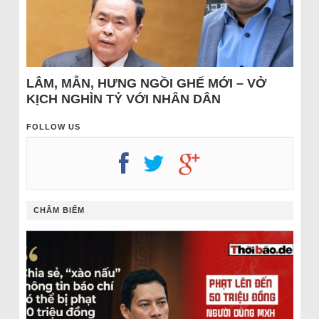
LÂM, MẪN, HƯNG NGỒI GHẾ MỚI – VỞ
KỊCH NGHÌN TỶ VỚI NHÂN DÂN
FOLLOW US
CHÂM BIẾM