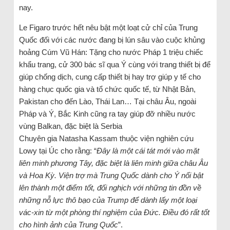
nay.
Le Figaro trước hết nêu bật một loạt cử chỉ của Trung
Quốc đối với các nước đang bị lún sâu vào cuộc khủng
hoảng Cúm Vũ Hán: Tặng cho nước Pháp 1 triệu chiếc
khẩu trang, cử 300 bác sĩ qua Ý cùng với trang thiết bị để
giúp chống dịch, cung cấp thiết bị hay trợ giúp y tế cho
hàng chục quốc gia và tổ chức quốc tế, từ Nhật Bản,
Pakistan cho đến Lào, Thái Lan… Tại châu Âu, ngoài
Pháp và Ý, Bắc Kinh cũng ra tay giúp đỡ nhiều nước
vùng Balkan, đặc biệt là Serbia
Chuyên gia Natasha Kassam thuộc viện nghiên cứu
Lowy tại Úc cho rằng: “
Đây là một cái tát mới vào mặt
liên minh phương Tây, đặc biệt là liên minh giữa châu Âu
và Hoa Kỳ. Viện trợ mà Trung Quốc dành cho Ý nổi bật
lên thành một điểm tốt, đối nghịch với những tin đồn về
những nỗ lực thô bạo của Trump để dành lấy một loại
vác-xin từ một phòng thí nghiệm của Đức. Điều đó rất tốt
cho hình ảnh của Trung Quốc
”.