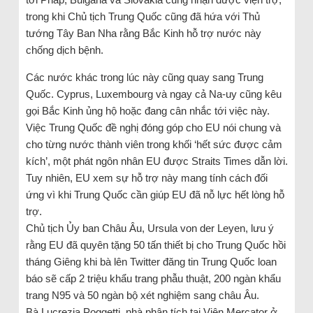
trong khi Chủ tịch Trung Quốc cũng đã hứa với Thủ
tướng Tây Ban Nha rằng Bắc Kinh hỗ trợ nước này
chống dịch bệnh.
Các nước khác trong lúc này cũng quay sang Trung
Quốc. Cyprus, Luxembourg và ngay cả Na-uy cũng kêu
gọi Bắc Kinh ủng hộ hoặc đang cân nhắc tới việc này.
Việc Trung Quốc đề nghị đóng góp cho EU nói chung và
cho từng nước thành viên trong khối ‘hết sức được cảm
kích’, một phát ngôn nhân EU được Straits Times dẫn lời.
Tuy nhiên, EU xem sự hỗ trợ này mang tính cách đối
ứng vì khi Trung Quốc cần giúp EU đã nỗ lực hết lòng hỗ
trợ.
Chủ tịch Ủy ban Châu Âu, Ursula von der Leyen, lưu ý
rằng EU đã quyên tặng 50 tấn thiết bị cho Trung Quốc hồi
tháng Giêng khi bà lên Twitter đăng tin Trung Quốc loan
báo sẽ cấp 2 triệu khẩu trang phẫu thuật, 200 ngàn khẩu
trang N95 và 50 ngàn bộ xét nghiệm sang châu Âu.
Bà Lucrezia Poggetti, nhà phân tích tại Viện Mercator ở