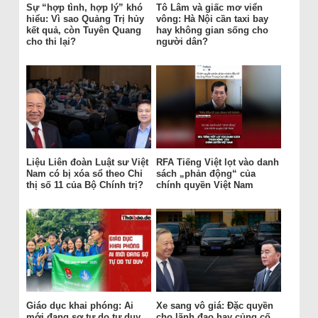
Sự “hợp tình, hợp lý” khó
Tô Lâm và giấc mơ viển
hiểu: Vì sao Quảng Trị hủy
vông: Hà Nội cần taxi bay
kết quả, còn Tuyên Quang
hay không gian sống cho
cho thi lại?
người dân?
Liệu Liên đoàn Luật sư Việt
RFA Tiếng Việt lọt vào danh
Nam có bị xóa sổ theo Chỉ
sách „phản động“ của
thị số 11 của Bộ Chính trị?
chính quyền Việt Nam
Giáo dục khai phóng: Ai
Xe sang vô giá: Đặc quyền
mới đang sợ tự do tư duy
cho lãnh đạo hay củng cố