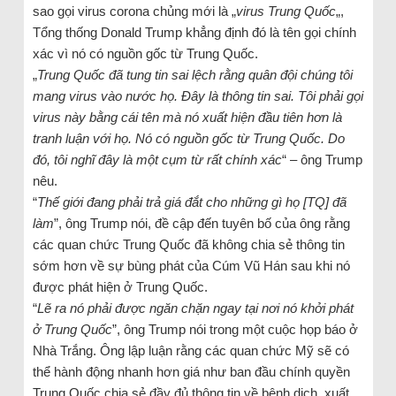
sao gọi virus corona chủng mới là „
virus Trung Quốc
„,
Tổng thống Donald Trump khẳng định đó là tên gọi chính
xác vì nó có nguồn gốc từ Trung Quốc.
„
Trung Quốc đã tung tin sai lệch rằng quân đội chúng tôi
mang virus vào nước họ. Đây là thông tin sai. Tôi phải gọi
virus này bằng cái tên mà nó xuất hiện đầu tiên hơn là
tranh luận với họ. Nó có nguồn gốc từ Trung Quốc. Do
đó, tôi nghĩ đây là một cụm từ rất chính xác
“ – ông Trump
nêu.
“
Thế giới đang phải trả giá đắt cho những gì họ [TQ] đã
làm
”, ông Trump nói, đề cập đến tuyên bố của ông rằng
các quan chức Trung Quốc đã không chia sẻ thông tin
sớm hơn về sự bùng phát của Cúm Vũ Hán sau khi nó
được phát hiện ở Trung Quốc.
“
Lẽ ra nó phải được ngăn chặn ngay tại nơi nó khởi phát
ở Trung Quốc
”, ông Trump nói trong một cuộc họp báo ở
Nhà Trắng. Ông lập luận rằng các quan chức Mỹ sẽ có
thể hành động nhanh hơn giá như ban đầu chính quyền
Trung Quốc chia sẻ đầy đủ thông tin về bệnh dịch, xuất