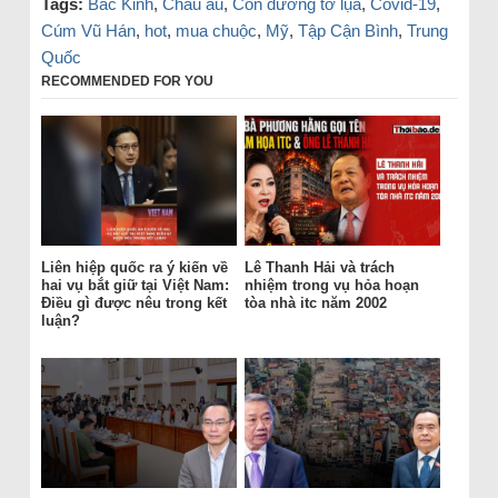
Tags:
Bắc Kinh
,
Châu âu
,
Con đường tơ lụa
,
Covid-19
,
Cúm Vũ Hán
,
hot
,
mua chuộc
,
Mỹ
,
Tập Cận Bình
,
Trung
Quốc
RECOMMENDED FOR YOU
Liên hiệp quốc ra ý kiến về
Lê Thanh Hải và trách
hai vụ bắt giữ tại Việt Nam:
nhiệm trong vụ hỏa hoạn
Điều gì được nêu trong kết
tòa nhà itc năm 2002
luận?