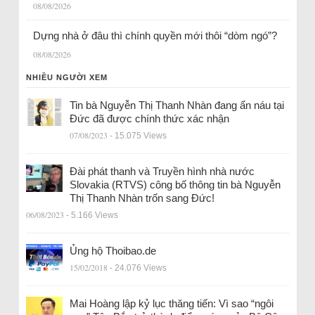
08/08/2026
Dựng nhà ở đâu thì chính quyền mới thôi “dòm ngó”?
08/08/2026
NHIỀU NGƯỜI XEM
Tin bà Nguyễn Thị Thanh Nhàn đang ẩn náu tại
Đức đã được chính thức xác nhận
07/08/2023
- 15.075 Views
Đài phát thanh và Truyền hình nhà nước
Slovakia (RTVS) công bố thông tin bà Nguyễn
Thị Thanh Nhàn trốn sang Đức!
06/08/2023
- 5.166 Views
Ủng hộ Thoibao.de
15/02/2018
- 24.076 Views
Mai Hoàng lập kỷ lục thăng tiến: Vì sao “ngôi