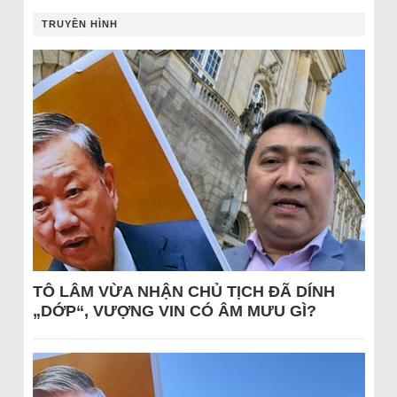
TRUYỀN HÌNH
TÔ LÂM VỪA NHẬN CHỦ TỊCH ĐÃ DÍNH
„DỚP“, VƯỢNG VIN CÓ ÂM MƯU GÌ?