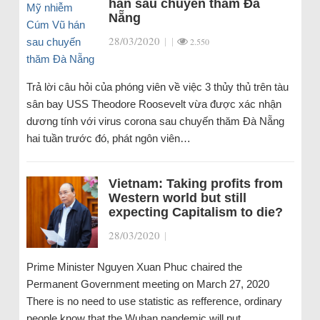
hán sau chuyến thăm Đà
Nẵng
28/03/2020
|
|
2.550
Trả lời câu hỏi của phóng viên về việc 3 thủy thủ trên tàu
sân bay USS Theodore Roosevelt vừa được xác nhận
dương tính với virus corona sau chuyến thăm Đà Nẵng
hai tuần trước đó, phát ngôn viên…
Vietnam: Taking profits from
Western world but still
expecting Capitalism to die?
28/03/2020
|
Prime Minister Nguyen Xuan Phuc chaired the
Permanent Government meeting on March 27, 2020
There is no need to use statistic as refference, ordinary
people know that the Wuhan pandemic will put