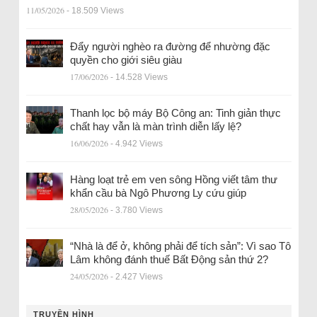
11/05/2026
- 18.509 Views
Đẩy người nghèo ra đường để nhường đặc
quyền cho giới siêu giàu
17/06/2026
- 14.528 Views
Thanh lọc bộ máy Bộ Công an: Tinh giản thực
chất hay vẫn là màn trình diễn lấy lệ?
16/06/2026
- 4.942 Views
Hàng loạt trẻ em ven sông Hồng viết tâm thư
khẩn cầu bà Ngô Phương Ly cứu giúp
28/05/2026
- 3.780 Views
“Nhà là để ở, không phải để tích sản”: Vì sao Tô
Lâm không đánh thuế Bất Động sản thứ 2?
24/05/2026
- 2.427 Views
TRUYỀN HÌNH