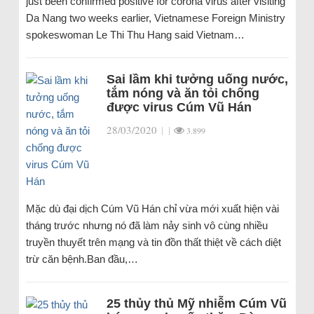
just been confirmed positive for corona virus after visiting
Da Nang two weeks earlier, Vietnamese Foreign Ministry
spokeswoman Le Thi Thu Hang said Vietnam…
Sai lầm khi tưởng uống nước,
tắm nóng và ăn tỏi chống
được virus Cúm Vũ Hán
28/03/2020
|
|
3.899
Mặc dù đại dịch Cúm Vũ Hán chỉ vừa mới xuất hiện vài
tháng trước nhưng nó đã làm nảy sinh vô cùng nhiều
truyền thuyết trên mạng và tin đồn thất thiệt về cách diệt
trừ căn bệnh.Ban đầu,…
25 thủy thủ Mỹ nhiễm Cúm Vũ