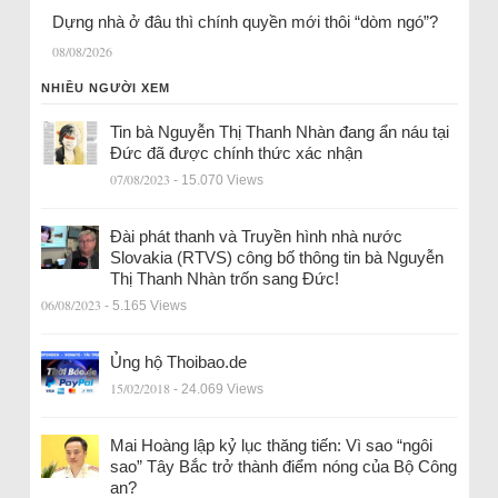
Dựng nhà ở đâu thì chính quyền mới thôi “dòm ngó”?
08/08/2026
NHIỀU NGƯỜI XEM
Tin bà Nguyễn Thị Thanh Nhàn đang ẩn náu tại
Đức đã được chính thức xác nhận
07/08/2023
- 15.070 Views
Đài phát thanh và Truyền hình nhà nước
Slovakia (RTVS) công bố thông tin bà Nguyễn
Thị Thanh Nhàn trốn sang Đức!
06/08/2023
- 5.165 Views
Ủng hộ Thoibao.de
15/02/2018
- 24.069 Views
Mai Hoàng lập kỷ lục thăng tiến: Vì sao “ngôi
sao” Tây Bắc trở thành điểm nóng của Bộ Công
an?