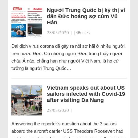
Người Trung Quốc bị kỳ thị vì
dân Đức hoảng sợ cúm Vũ
Hán
28/03/2020
|
|
1.357
Đại dịch virus corona đã gây ra nỗi sợ hãi ở nhiều người
trên nước Đức. Có những người Đức trông thấy người
châu Á nào, chẳng hạn như người Việt Nam, là họ cứ
tưởng là người Trung Quốc…
Vietnam speaks out about US
sailors infected with Covid-19
after visiting Da Nang
28/03/2020
|
Answering the reporter’s question about the 3 sailors
aboard the aircraft carrier USS Theodore Roosevelt had