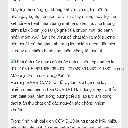
Máy trợ thở cũng lọc không khí vào và ra, lọc hết tác
nhân gây bệnh, trong đó có vi-rút. Tuy nhiên, máy trợ thở
kết nối với bệnh nhân bằng mặt nạ úp lên mũi, nó không
đảm bảo đủ kín (do sự gồ ghề của khuôn mặt, do bệnh
nhân móm v.v.) làm cho vi-rút dễ phát tán ra môi trường
bên ngoài, có thể gây tình trạng lây nhiễm chéo, đặc biệt
là nguy cơ nhiễm bệnh cho nhân viên y tế, bác sĩ.
Máy trợ thở và các trang thiết bị
Rõ ràng SARS-CoV-2 rất dễ lây lan. Để hạn chế lây
nhiễm chéo, bệnh nhân COVID-19 khi dùng máy trợ thở,
cần thiết phải nằm trong buồng điều trị áp lực âm đồng
thời tuân thủ chặt chẽ các nguyên tắc chống nhiễm
khuẩn.
Trong tình hình đại dịch COVID-19 bùng phát ở Mỹ, nhiều
bệnh viện đang thiếu máy thở trầm trọng, một số bác sĩ