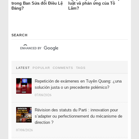
trong Ban Sửa đổi Điều Lệ
luật và phản ứng của Tô
Đảng?
Lâm?
SEARCH
LATEST
POPULAR
COMMENTS
TAGS
Repetición de exámenes en Tuyên Quang: ¿una
solución justa o un precedente polémico?
07/08/2026
Révision des statuts du Parti : innovation pour
s’adapter ou perfectionnement du mécanisme de
direction ?
07/08/2026