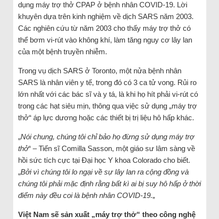
dụng máy trợ thở CPAP ở bệnh nhân COVID-19. Lời
khuyên dựa trên kinh nghiệm về dịch SARS năm 2003.
Các nghiên cứu từ năm 2003 cho thấy máy trợ thở có
thể bơm vi-rút vào không khí, làm tăng nguy cơ lây lan
của một bệnh truyền nhiễm.
Trong vụ dịch SARS ở Toronto, một nửa bệnh nhân
SARS là nhân viên y tế, trong đó có 3 ca tử vong. Rủi ro
lớn nhất với các bác sĩ và y tá, là khi họ hít phải vi-rút có
trong các hạt siêu mịn, thông qua việc sử dụng „máy trợ
thở“ áp lực dương hoặc các thiết bị trị liệu hô hấp khác.
„
Nói chung, chúng tôi chỉ bảo họ đừng sử dụng máy trợ
thở
“ – Tiến sĩ Comilla Sasson, một giáo sư lâm sàng về
hồi sức tích cực tại Đại học Y khoa Colorado cho biết.
„
Bởi vì chúng tôi lo ngại về sự lây lan ra cộng đồng và
chúng tôi phải mặc định rằng bất kì ai bị suy hô hấp ở thời
điểm này đều coi là bệnh nhân COVID-19.
„
Việt Nam sẽ sản xuất „máy trợ thở“ theo công nghệ