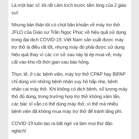
Là một bác sĩ: tôi rất cảm kích trước tấm lòng của 2 giáo
sư!
Nhưng bản thân tôi có chút băn khoăn về máy trợ thở
JFLO của Giáo sư Trần Ngọc Phúc về hiệu quả sử dụng
trong đại dịch COVID-19. Việt Nam sản xuất được máy
trợ thở là điều rất tốt, nhưng máy đó phải được sử dụng
hiệu quả thay vì các cơ sở sau này bị ép mua về, máy
cất vào kho rồi thời gian sau báo hỏng.
Thực tế, ở các bệnh viện, máy trợ thở CPAP hay BiPAP
chỉ dùng với những bệnh nhân suy hô hấp nhẹ, bệnh
nhân cai máy thở. Khi không có dịch bệnh, số lượng máy
thở đủ dùng, trong trường hợp trợ thở không xâm lấn,
các bác sĩ vẫn có thể dùng máy thở, vì thế mà nhiều
bệnh viện đã không mua máy trợ thở để tránh lãng phí.
COVID-19 luôn tạo ra bất ngờ và làm mọi thứ đảo
nghịch!