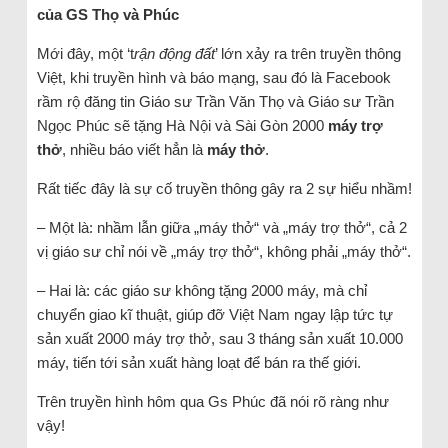
của GS Thọ và Phúc
Mới đây, một ‘t
rận động đất
’ lớn xảy ra trên truyền thông
Việt, khi truyền hình và báo mạng, sau đó là Facebook
rầm rộ đăng tin Giáo sư Trần Văn Thọ và Giáo sư Trần
Ngọc Phúc sẽ tặng Hà Nội và Sài Gòn 2000
máy trợ
thở
, nhiều báo viết hẳn là
máy thở
.
Rất tiếc đây là sự cố truyền thông gây ra 2 sự hiểu nhầm!
– Một là: nhầm lẫn giữa „máy thở“ và „máy trợ thở“, cả 2
vị giáo sư chỉ nói về „máy trợ thở“, không phải „máy thở“.
– Hai là: các giáo sư không tặng 2000 máy, mà chỉ
chuyển giao kĩ thuật, giúp đỡ Việt Nam ngay lập tức tự
sản xuất 2000 máy trợ thở, sau 3 tháng sản xuất 10.000
máy, tiến tới sản xuất hàng loạt để bán ra thế giới.
Trên truyền hình hôm qua Gs Phúc đã nói rõ ràng như
vậy!