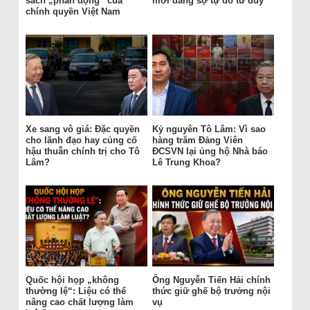
sách „phản động“ của
mới đang sợ tự do tư duy
chính quyền Việt Nam
Xe sang vô giá: Đặc quyền
Kỷ nguyên Tô Lâm: Vì sao
cho lãnh đạo hay củng cố
hàng trăm Đảng Viên
hậu thuẫn chính trị cho Tô
ĐCSVN lại ủng hộ Nhà báo
Lâm?
Lê Trung Khoa?
Quốc hội họp „không
Ông Nguyễn Tiến Hải chính
thường lệ“: Liệu có thể
thức giữ ghế bộ trưởng nội
nâng cao chất lượng làm
vụ