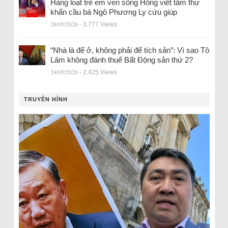
Hàng loạt trẻ em ven sông Hồng viết tâm thư
khẩn cầu bà Ngô Phương Ly cứu giúp
28/05/2026
- 3.777 Views
“Nhà là để ở, không phải để tích sản”: Vì sao Tô
Lâm không đánh thuế Bất Động sản thứ 2?
24/05/2026
- 2.425 Views
TRUYỀN HÌNH