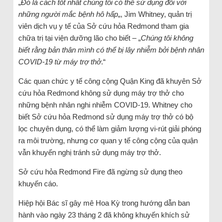
„
Đó là cách tốt nhất chúng tôi có thể sử dụng đối với
những người mắc bệnh hô hấp
„, Jim Whitney, quản trị
viên dịch vụ y tế của Sở cứu hỏa Redmond tham gia
chữa trị tại viện dưỡng lão cho biết – „
Chúng tôi không
biết rằng bản thân mình có thể bị lây nhiễm bởi bệnh nhân
COVID-19 từ máy trợ thở
.“
Các quan chức y tế công cộng Quận King đã khuyên Sở
cứu hỏa Redmond không sử dụng máy trợ thở cho
những bệnh nhân nghi nhiễm COVID-19. Whitney cho
biết Sở cứu hỏa Redmond sử dụng máy trợ thở có bộ
lọc chuyên dụng, có thể làm giảm lượng vi-rút giải phóng
ra môi trường, nhưng cơ quan y tế công cộng của quận
vẫn khuyến nghị tránh sử dụng máy trợ thở.
Sở cứu hỏa Redmond Fire đã ngừng sử dụng theo
khuyến cáo.
Hiệp hội Bác sĩ gây mê Hoa Kỳ trong hướng dẫn ban
hành vào ngày 23 tháng 2 đã không khuyến khích sử