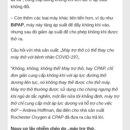
không đổi.
– Còn thêm các loại máy khác tiên tiến hơn, ví dụ như
BiPAP
, máy này tăng áp suất để đẩy không khí vào,
nhưng sau đó giảm áp suất để cho phép không khí được
thở ra.
Câu hỏi với nhà sản xuất: „
Máy trợ thở có thể thay cho
máy thở với bệnh nhân COVID-19?
„
“
Không, không, không thể! Máy trợ thở, hay CPAP, chỉ
đơn giản cung cấp không khí với áp lực đường thở
dương liên tục, nó không thay thế được cho thở máy.
Máy trợ thở thường được sử dụng cho chứng ngưng thở
khi ngủ do tắc nghẽn, một lần nữa tôi khẳng định, máy trợ
thở chỉ cung cấp một áp lực dương và hỗ trợ cho việc
thở
“ – Andrea Hoffman, đại diện cho nhà sản xuất
Rocheste
r Oxygen & CPAP
đã đưa ra câu trả lời.
Nguy cơ lây nhiễm chéo do „máy trợ thở
„