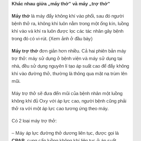
Khác nhau giửa „máy thở“ và máy „trợ thở“
Máy thở
là máy đẩy không khí vào phổi, sau đó người
bệnh thở ra, không khí luôn nằm trong một ống kín, luồng
khí vào và khí ra luôn được lọc các tác nhân gây bệnh
trong đó có vi-rút. (Xem ảnh ở đầu bày)
Máy trợ thở
đơn giản hơn nhiều. Cả hai phiên bản máy
trợ thở: máy sử dụng ở bệnh viện và máy sử dụng tại
nhà, đều sử dụng nguyên lí tạo áp suất cao để đẩy không
khí vào đường thở, thường là thông qua mặt nạ trùm lên
mũi.
Máy trợ thở sẽ đưa đến mũi của bệnh nhân một luồng
không khí đủ Oxy với áp lực cao, người bệnh cũng phải
thở ra với một áp lực cao tương ứng theo máy.
Có 2 loại máy trợ thở:
– Máy áp lực đường thở dương liên tục, được gọi là
CPAP
, cung cấp luồng không khí liên tục ở áp suất