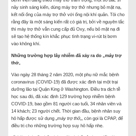
nảy sinh sáng kiến, dùng máy trợ thở nhưng bỏ mặt nạ,
kết nối ống của máy trợ thở với ống nội khí quản. Tôi cho
rằng đây là một sáng kiến rất có giá trị, bởi về nguyên tắc
thì máy trợ thở vẫn cung cấp đủ Oxy, nếu bỏ mặt nạ đi
sẽ tạo hệ thống kín khắc phục tình trạng vi-rút bị bơm
vào không khí.
Những trường hợp lây nhiễm đã xảy ra do „máy trợ
thở
„
Vào ngày 28 tháng 2 năm 2020, một phụ nữ mắc bệnh
coronavirus (COVID-19) đã được xác định tại một trại
dưỡng lão tại Quận King ở Washington. Điều tra dịch tễ
học sau đó, đã xác định 129 trường hợp nhiễm bệnh
COVID-19, bao gồm 81 người cao tuổi, 34 nhân viên và
14 khách; 23 người chết. Thời gian đầu, bệnh nhân suy
hô hấp được sử dụng „
máy trợ thở
„, còn gọi là CPAP, để
điều trị cho những trường hợp suy hô hấp nhẹ.