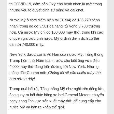
trị COVID-19, đảm bảo Oxy cho bệnh nhân là một trong
những yếu tố quyết định sự sống và cái chết.
Nước Mỹ ở thời điểm hiện tại (01/04) có 185.270 bệnh
nhân, trong đó có 3.981 ca nặng, tử vong 3.780 trường
hợp. Cả nước Mỹ chỉ có 160.000 máy thở, trong khi các
chuyên gia ước tính nước Mỹ ở đỉnh điểm dịch có thể
cần tới 740.000 máy.
New York được coi là Vũ Hán của nước Mỹ. Tổng thống
Trump hôm thứ Năm tuần trước cho biết ông vừa điều
4.000 máy thở đang trên đường tới New York. Nhưng
thống đốc Cuomo nói: „
Chúng tôi sẽ cần nhiều máy thở
hơn nữa ở đây!
„
Trump quá bối rối, Tổng thống Mỹ như ngồi trên đống lửa,
ông quay ra hối thúc hãng xe hơi General Motors chuyển
ngay sang lĩnh vực sản xuất máy thở, để cung cấp cho
nước Mỹ và bán ra khắp thế giới.