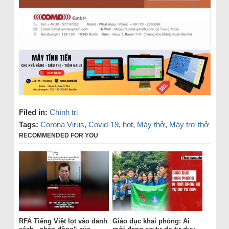
Filed in:
Chính trị
Tags:
Corona Virus
,
Covid-19
,
hot
,
Máy thở
,
Máy trợ thở
RECOMMENDED FOR YOU
RFA Tiếng Việt lọt vào danh
Giáo dục khai phóng: Ai