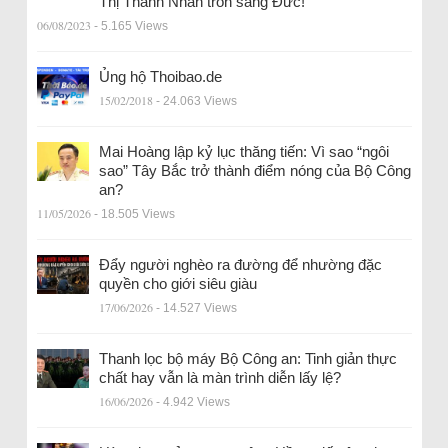
Thị Thanh Nhàn trốn sang Đức!
06/08/2023
- 5.165 Views
Ủng hộ Thoibao.de
15/02/2018
- 24.063 Views
Mai Hoàng lập kỷ lục thăng tiến: Vì sao “ngôi
sao” Tây Bắc trở thành điểm nóng của Bộ Công
an?
11/05/2026
- 18.505 Views
Đẩy người nghèo ra đường để nhường đặc
quyền cho giới siêu giàu
17/06/2026
- 14.527 Views
Thanh lọc bộ máy Bộ Công an: Tinh giản thực
chất hay vẫn là màn trình diễn lấy lệ?
16/06/2026
- 4.942 Views