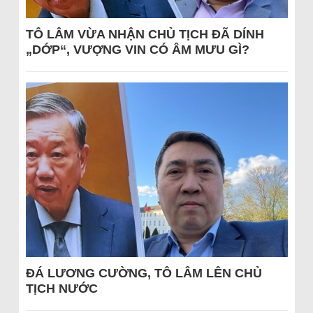
TÔ LÂM VỪA NHẬN CHỦ TỊCH ĐÃ DÍNH
„DỚP“, VƯỢNG VIN CÓ ÂM MƯU GÌ?
ĐÁ LƯƠNG CƯỜNG, TÔ LÂM LÊN CHỦ
TỊCH NƯỚC