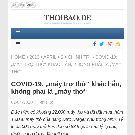
07
08
2026
HOME
2020
APRIL
2
CHÍNH TRỊ
COVID-19:
„MÁY TRỢ THỞ“ KHÁC HẲN, KHÔNG PHẢI LÀ „MÁY
THỞ“
COVID-19: „máy trợ thở“ khác hẳn,
không phải là „máy thở“
02/04/2020
|
|
2.137
Đức hiện có khoảng 22.000 máy thở và đã đặt mua thêm
10.000 máy thở của hãng Đức Dräger như trong hình. Tỷ
lệ 32.000 máy thở trên dân số 83 triệu là một tỷ lệ cao,
thuộc hàng đứng đầu thế giới.