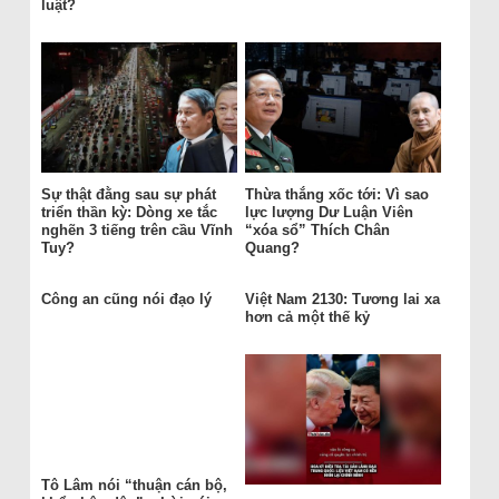
luật?
Sự thật đằng sau sự phát
Thừa thắng xốc tới: Vì sao
triển thần kỳ: Dòng xe tắc
lực lượng Dư Luận Viên
nghẽn 3 tiếng trên cầu Vĩnh
“xóa sổ” Thích Chân
Tuy?
Quang?
Công an cũng nói đạo lý
Việt Nam 2130: Tương lai xa
hơn cả một thế kỷ
Tô Lâm nói “thuận cán bộ,