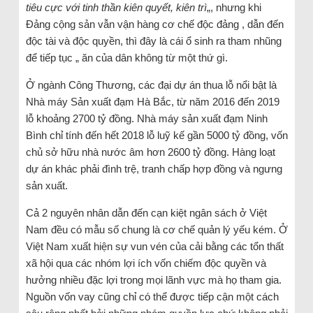
tiêu cực với tinh thần kiên quyết, kiên trì
„, nhưng khi
Đảng cộng sản vẫn vận hàng cơ chế độc đảng , dẫn đến
độc tài và độc quyền, thì đây là cái ổ sinh ra tham nhũng
để tiếp tục „ ăn của dân không từ một thứ gì.
Ở ngành Công Thương, các đại dự án thua lỗ nổi bật là
Nhà máy Sản xuất đạm Hà Bắc, từ năm 2016 đến 2019
lỗ khoảng 2700 tỷ đồng. Nhà máy sản xuất đạm Ninh
Bình chỉ tính đến hết 2018 lỗ luỹ kế gần 5000 tỷ đồng, vốn
chủ sở hữu nhà nước âm hơn 2600 tỷ đồng. Hàng loạt
dự án khác phải đình trệ, tranh chấp hợp đồng và ngưng
sản xuất.
Cả 2 nguyên nhân dẫn đến cạn kiệt ngân sách ở Việt
Nam đều có mẫu số chung là cơ chế quản lý yếu kém. Ở
Việt Nam xuất hiện sự vun vén của cải bằng các tổn thất
xã hội qua các nhóm lợi ích vốn chiếm độc quyền và
hưởng nhiều đặc lợi trong mọi lãnh vực mà họ tham gia.
Nguồn vốn vay cũng chỉ có thể được tiếp cận một cách