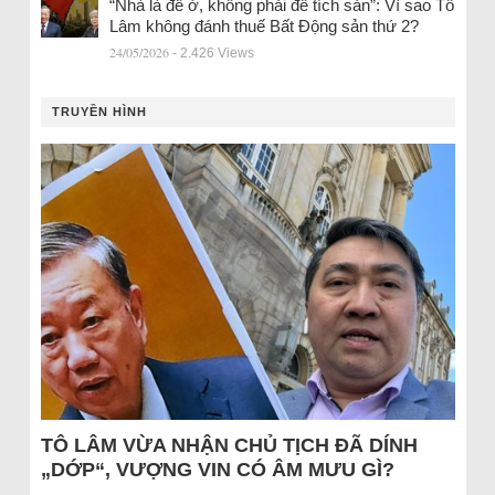
“Nhà là để ở, không phải để tích sản”: Vì sao Tô
Lâm không đánh thuế Bất Động sản thứ 2?
24/05/2026
- 2.426 Views
TRUYỀN HÌNH
TÔ LÂM VỪA NHẬN CHỦ TỊCH ĐÃ DÍNH
„DỚP“, VƯỢNG VIN CÓ ÂM MƯU GÌ?