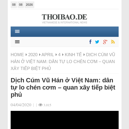
08
08
2026
HOME
2020
APRIL
4
KINH TẾ
DỊCH CÚM VŨ
HÁN Ở VIỆT NAM: DÂN TỰ LO CHÉN CƠM – QUAN
XÂY TIẾP BIỆT PHỦ
Dịch Cúm Vũ Hán ở Việt Nam: dân
tự lo chén cơm – quan xây tiếp biệt
phủ
04/04/2020
|
|
3.015