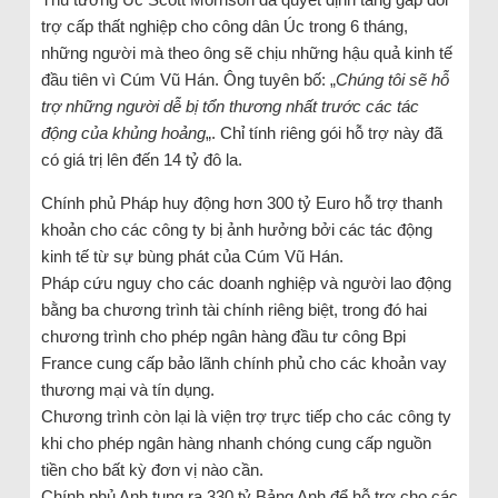
trợ cấp thất nghiệp cho công dân Úc trong 6 tháng,
những người mà theo ông sẽ chịu những hậu quả kinh tế
đầu tiên vì Cúm Vũ Hán. Ông tuyên bố: „
Chúng tôi sẽ hỗ
trợ những người dễ bị tổn thương nhất trước các tác
động của khủng hoảng
„. Chỉ tính riêng gói hỗ trợ này đã
có giá trị lên đến 14 tỷ đô la.
Chính phủ Pháp huy động hơn 300 tỷ Euro hỗ trợ thanh
khoản cho các công ty bị ảnh hưởng bởi các tác động
kinh tế từ sự bùng phát của Cúm Vũ Hán.
Pháp cứu nguy cho các doanh nghiệp và người lao động
bằng ba chương trình tài chính riêng biệt, trong đó hai
chương trình cho phép ngân hàng đầu tư công Bpi
France cung cấp bảo lãnh chính phủ cho các khoản vay
thương mại và tín dụng.
Chương trình còn lại là viện trợ trực tiếp cho các công ty
khi cho phép ngân hàng nhanh chóng cung cấp nguồn
tiền cho bất kỳ đơn vị nào cần.
Chính phủ Anh tung ra 330 tỷ Bảng Anh để hỗ trợ cho các