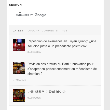
SEARCH
LATEST
POPULAR
COMMENTS
TAGS
Repetición de exámenes en Tuyên Quang: ¿una
solución justa o un precedente polémico?
07/08/2026
Révision des statuts du Parti : innovation pour
s’adapter ou perfectionnement du mécanisme de
direction ?
07/08/2026
반동 당원은 민족의 복이다
07/08/2026