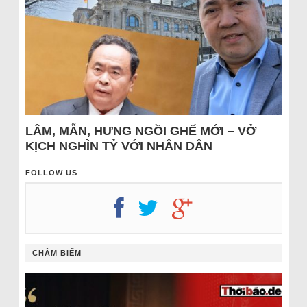
LÂM, MẪN, HƯNG NGỒI GHẾ MỚI – VỞ
KỊCH NGHÌN TỶ VỚI NHÂN DÂN
FOLLOW US
CHÂM BIẾM