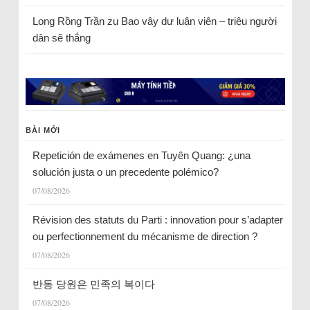
Long Rồng Trần
zu
Bao vây dư luận viên – triệu người
dân sẽ thắng
BÀI MỚI
Repetición de exámenes en Tuyên Quang: ¿una
solución justa o un precedente polémico?
07/08/2026
Révision des statuts du Parti : innovation pour s’adapter
ou perfectionnement du mécanisme de direction ?
07/08/2026
반동 당원은 민족의 복이다
07/08/2026