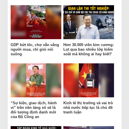
GDP bứt tốc, chợ vẫn vắng
Hơn 30.000 viên kim cương:
người mua, chỉ giỏi nói
Lọt qua bao nhiêu lớp kiểm
suông
soát mà không ai hay biết?
“Sự kiện, giao dịch, hành
Kinh tế thị trường và vai trò
vi” trên nền tảng số sẽ là
nhà nước tiếp tục là chủ đề
đối tượng định danh mới
tranh luận
của Bộ Công an