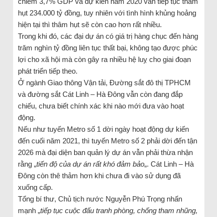
chiếm 3,7% GDP và dự kiến năm 2020 vẫn tiếp tục thâm
hụt 234.000 tỷ đồng, tuy nhiên với tình hình khủng hoảng
hiện tại thì thâm hụt sẽ còn cao hơn rất nhiều.
Trong khi đó, các đại dự án có giá trị hàng chục đến hàng
trăm nghìn tỷ đồng liên tục thất bại, không tạo được phúc
lợi cho xã hội mà còn gây ra nhiều hệ luỵ cho giai đoạn
phát triển tiếp theo.
Ở ngành Giao thông Vận tải, Đường sắt đô thị TPHCM
và đường sắt Cát Linh – Hà Đông vẫn còn đang đắp
chiếu, chưa biết chính xác khi nào mới đưa vào hoạt
động.
Nếu như tuyến Metro số 1 dời ngày hoạt động dự kiến
đến cuối năm 2021, thì tuyến Metro số 2 phải dời đến tận
2026 mà đại diện ban quản lý dự án vẫn phải thừa nhận
rằng „
tiến độ của dự án rất khó đảm bảo
„. Cát Linh – Hà
Đông còn thê thảm hơn khi chưa đi vào sử dụng đã
xuống cấp.
Tổng bí thư, Chủ tịch nước Nguyễn Phú Trọng nhấn
mạnh „
tiếp tục cuộc đấu tranh phòng, chống tham nhũng,