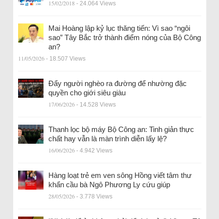
15/02/2018
- 24.064 Views
Mai Hoàng lập kỷ lục thăng tiến: Vì sao “ngôi
sao” Tây Bắc trở thành điểm nóng của Bộ Công
an?
11/05/2026
- 18.507 Views
Đẩy người nghèo ra đường để nhường đặc
quyền cho giới siêu giàu
17/06/2026
- 14.528 Views
Thanh lọc bộ máy Bộ Công an: Tinh giản thực
chất hay vẫn là màn trình diễn lấy lệ?
16/06/2026
- 4.942 Views
Hàng loạt trẻ em ven sông Hồng viết tâm thư
khẩn cầu bà Ngô Phương Ly cứu giúp
28/05/2026
- 3.778 Views