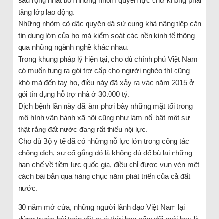
sâu rộng nhất bởi những nhóm quyền lực chứ không phải
tầng lớp lao động.
Những nhóm có đặc quyền đã sử dụng khả năng tiếp cận
tín dụng lớn của họ mà kiểm soát các nền kinh tế thông
qua những ngành nghề khác nhau.
Trong khung pháp lý hiện tại, cho dù chính phủ Việt Nam
có muốn tung ra gói trợ cấp cho người nghèo thì cũng
khó mà đến tay họ, điều này đã xảy ra vào năm 2015 ở
gói tín dụng hỗ trợ nhà ở 30.000 tỷ.
Dịch bệnh lần này đã làm phơi bày những mặt tối trong
mô hình vận hành xã hội cũng như làm nổi bật một sự
thật rằng đất nước đang rất thiếu nội lực.
Cho dù Bộ y tế đã có những nỗ lực lớn trong công tác
chống dịch, sự cố gắng đó là không đủ để bù lại những
hạn chế về tiềm lực quốc gia, điều chỉ được vun vén một
cách bài bản qua hàng chục năm phát triển của cả đất
nước.
30 năm mở cửa, những người lãnh đạo Việt Nam lại
đứng trước bài toán đặt ra ở thời bao cấp: đổi mới hay là