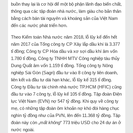
buồn thay lại là cơ hội để một bộ phận lãnh đạo biến chất,
thông qua các tập đoàn nhà nước, làm giàu cho bản thân
bằng cách bán tài nguyên và khoáng sản của Việt Nam
đến các nước phát triển hơn.
Theo Kiểm toán Nhà nước năm 2018, lỗ lũy kế đến hết
năm 2017 của Tổng công ty CP Xây lắp dầu khí là 3.377
tỉ đồng; Công ty CP Hóa dầu và xơ sợi dầu khí âm vốn
1.780 tỉ đồng, Công ty TNHH MTV Công nghiệp tàu thủy
Dung Quất âm vốn 1.159 tỉ đồng. Tổng công ty Nông
nghiệp Sài Gòn (Sagri) đầu tư vào 8 công ty liên doanh,
liên kết và đầu tư dài hạn khác, lỗ lũy kế 315 tỉ đồng.
Công ty Đầu tư tài chính nhà nước TP.HCM (HFIC) cũng
đầu tư vào 7 công ty, lỗ lũy kế 105 tỉ đồng. Tập đoàn Ðiện
lực Việt Nam (EVN) nợ 547 tỷ đồng. Khi quy về công ty
mẹ, có những tập đoàn ôm khoản nợ khó đòi hàng chục
nghìn tỷ đồng như của PVN, lên đến 11.368 tỷ đồng. Tập
đoàn này còn „
mất không
“ 773 triệu USD cho 24 dự án ở
nước ngoài.