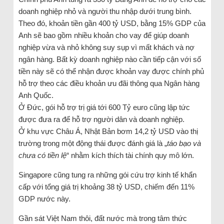
doanh nghiệp nhỏ và người thu nhập dưới trung bình.
Theo đó, khoản tiền gần 400 tỷ USD, bằng 15% GDP của
Anh sẽ bao gồm nhiều khoản cho vay để giúp doanh
nghiệp vừa và nhỏ không suy sụp vì mất khách và nợ
ngân hàng. Bất kỳ doanh nghiệp nào cần tiếp cận với số
tiền này sẽ có thể nhận được khoản vay được chính phủ
hỗ trợ theo các điều khoản ưu đãi thông qua Ngân hàng
Anh Quốc.
Ở Đức, gói hỗ trợ trị giá tới 600 Tỷ euro cũng lập tức
được đưa ra để hỗ trợ người dân và doanh nghiệp.
Ở khu vực Châu Á, Nhật Bản bơm 14,2 tỷ USD vào thị
trường trong một động thái được đánh giá là „
táo bạo và
chưa có tiền lệ
“ nhằm kích thích tài chính quy mô lớn.
Singapore cũng tung ra những gói cứu trợ kinh tế khẩn
cấp với tổng giá trị khoảng 38 tỷ USD, chiếm đến 11%
GDP nước này.
Gần sát Việt Nam thôi, đất nước mà trong tâm thức