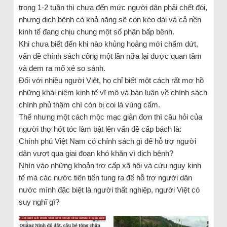
trong 1-2 tuần thì chưa đến mức người dân phải chết đói,
nhưng dịch bệnh có khả năng sẽ còn kéo dài và cả nền
kinh tế đang chịu chung một số phận bấp bênh.
Khi chưa biết đến khi nào khủng hoảng mới chấm dứt,
vấn đề chính sách công một lần nữa lại được quan tâm
và đem ra mổ xẻ so sánh.
Đối với nhiều người Việt, họ chỉ biết một cách rất mơ hồ
những khái niệm kinh tế vĩ mô và bàn luận về chính sách
chính phủ thậm chí còn bị coi là vùng cấm.
Thế nhưng một cách mộc mạc giản đơn thì câu hỏi của
người thợ hớt tóc làm bật lên vấn đề cấp bách là:
Chính phủ Việt Nam có chính sách gì để hỗ trợ người
dân vượt qua giai đoạn khó khăn vì dịch bệnh?
Nhìn vào những khoản trợ cấp xã hội và cứu nguy kinh
tế mà các nước tiên tiến tung ra để hỗ trợ người dân
nước mình đặc biệt là người thất nghiệp, người Việt có
suy nghĩ gì?