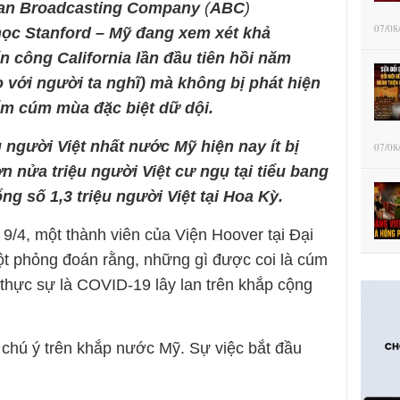
an Broadcasting Company
(
ABC
)
07/08
học Stanford – Mỹ đang xem xét khả
n công California lần đầu tiên hồi năm
 với người ta nghĩ) mà không bị phát hiện
iểm cúm mùa đặc biệt dữ dội.
g người Việt nhất nước Mỹ hiện nay ít bị
07/08
n nửa triệu người Việt cư ngụ
tại tiểu bang
ng số 1,3 triệu người Việt tại Hoa Kỳ.
, một thành viên của Viện Hoover tại Đại
ột phỏng đoán rằng, những gì được coi là cúm
 thực sự là COVID-19 lây lan trên khắp cộng
chú ý trên khắp nước Mỹ. Sự việc bắt đầu