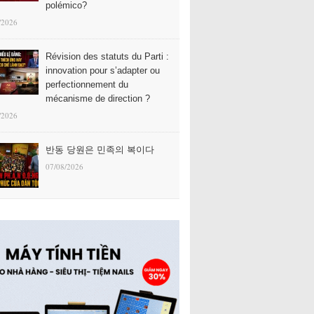
polémico?
/2026
Révision des statuts du Parti :
innovation pour s’adapter ou
perfectionnement du
mécanisme de direction ?
/2026
반동 당원은 민족의 복이다
07/08/2026