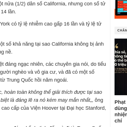
t nửa (1/2) dân số California, nhưng con số tử
 14 lần.
York có tỷ lệ nhiễm cao gấp 16 lần và tỷ lệ tử
CHÂM
t số khả năng tại sao California không bị ảnh
g nề.
ệt đáng ngạc nhiên, các chuyên gia nói, do tiểu
gười nghèo và vô gia cư, và đã có một số
i từ Trung Quốc hồi năm ngoái.
, hoàn toàn không thể giải thích được tại sao
 biệt là đáng lẽ ra nó kém may mắn nhất
„, ông
Phạt
 cao cấp của Viện Hoover tại Đại học Stanford,
dùng
nhiệ
chí