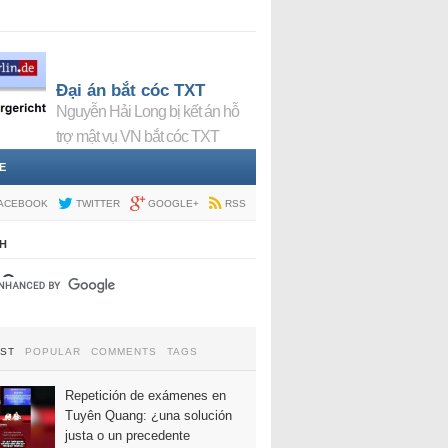
Đại án bắt cóc TXT
Nguyễn Hải Long bị kết án hỗ
trợ mật vụ VN bắt cóc TXT
E
ACEBOOK
TWITTER
GOOGLE+
RSS
H
EST
POPULAR
COMMENTS
TAGS
Repetición de exámenes en
Tuyên Quang: ¿una solución
justa o un precedente