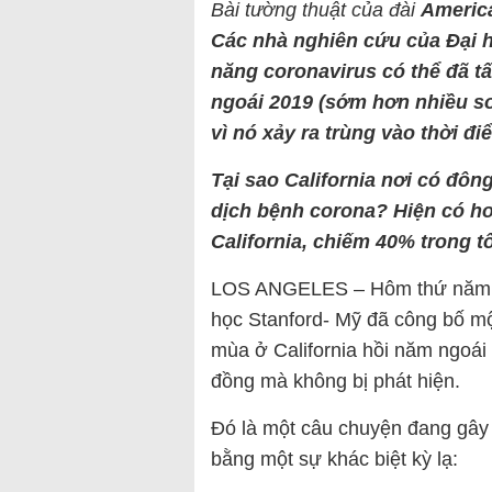
Bài tường thuật của đài
Americ
Các nhà nghiên cứu của Đại 
năng coronavirus có thể đã tấ
ngoái 2019 (sớm hơn nhiều so
vì nó xảy ra trùng vào thời đ
Tại sao California nơi có đôn
dịch bệnh corona? Hiện có hơ
California
, chiếm 40% trong tổ
LOS ANGELES – Hôm thứ năm 9/4
học Stanford- Mỹ đã công bố m
mùa ở California hồi năm ngoái
đồng mà không bị phát hiện.
Đó là một câu chuyện đang gây 
bằng một sự khác biệt kỳ lạ: