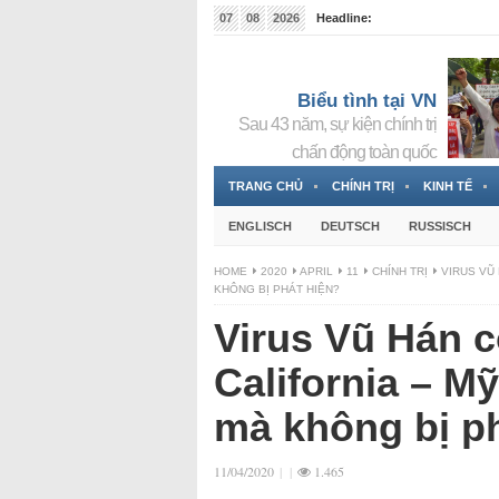
07
08
2026
Headline:
Tin bà Nguyễn Thị Thanh Nhàn đang ẩn náu tại Đức
Biểu tình tại VN
Sau 43 năm, sự kiện chính trị
chấn động toàn quốc
TRANG CHỦ
CHÍNH TRỊ
KINH TẾ
ENGLISCH
DEUTSCH
RUSSISCH
HOME
2020
APRIL
11
CHÍNH TRỊ
VIRUS VŨ
KHÔNG BỊ PHÁT HIỆN?
Virus Vũ Hán c
California – M
mà không bị p
11/04/2020
|
|
1.465