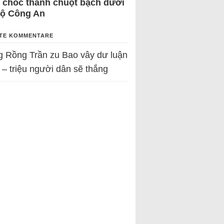
 chốc thành chuột bạch dưới
Bộ Công An
TE KOMMENTARE
g Rồng Trần
zu
Bao vây dư luận
 – triệu người dân sẽ thắng