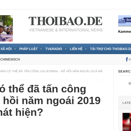
 đã được chính thức xác nhận
3 Jahren ago
XÃ HỘI
PHÁP LUẬT
TV&RADIO
LIÊN HỆ
TÀI TRỢ CHO THOIBAO.D
CHINESISCH
F
 HÁN CÓ THỂ ĐÃ TẤN CÔNG CALIFORNIA – MỸ HỒI NĂM NGOÁI 2019 MÀ
SEARC
ó thể đã tấn công
ỹ hồi năm ngoái 2019
LAT
hát hiện?