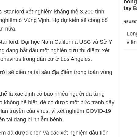
bỗng
tay 
 Stanford xét nghiệm kháng thể 3.200 tình
t nghiệm ở Vùng Vịnh. Họ dự kiến sẽ công bố
NEUES
uần nữa.
Lon
Stanford, Đại học Nam California USC và Sở Y
viên
g đang bắt đầu một nghiên cứu thí điểm: xét
onavirus trong dân cư ở Los Angeles.
i sẽ diễn ra tại sáu địa điểm trong toàn vùng
thể là xác định có bao nhiêu người đã từng
ọ không hề biết, để có được một bức tranh đầy
lan truyền của virus, vì xét nghiệm COVID-19
ện tại đang bị nhiễm bệnh.
ệm đã được chọn và các xét nghiệm đầu tiên