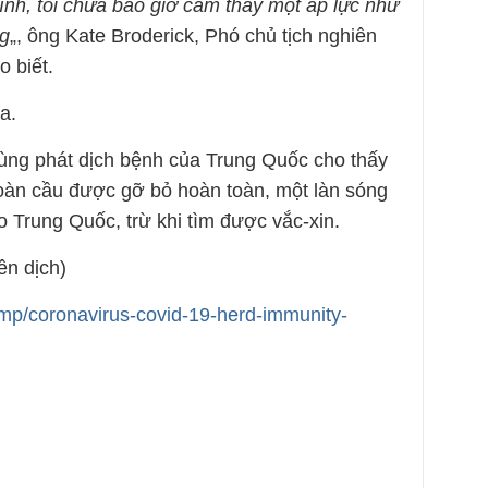
nh, tôi chưa bao giờ cảm thấy một áp lực như
ng
„, ông Kate Broderick, Phó chủ tịch nghiên
o biết.
a.
ùng phát dịch bệnh của Trung Quốc cho thấy
oàn cầu được gỡ bỏ hoàn toàn, một làn sóng
o Trung Quốc, trừ khi tìm được vắc-xin.
ên dịch)
mp/coronavirus-covid-19-herd-immunity-