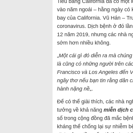
Tiểu bang California đã có một 
vào năm ngoái – hằng ngày có 
bay của California. Vũ Hán – T
coronavirus. Dịch bệnh ở đó lần
12 năm 2019, nhưng các nhà ngh
sớm hơn nhiều không.
„
Một cái gì đó diễn ra mà chúng
là cũng có những người trên các
Francisco và Los Angeles đến Vũ
ngây thơ nếu bạn tin rằng dân c
hành nặng nề
„.
Để có thể giài thích, các nhà 
tưởng về khả năng
miễn dịch 
số trong cộng đồng đã mắc bệnh
kháng thể chống lại sự nhiễm b