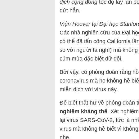
dịch cộng đồng
tốc độ lây lan b
dứt hẳn.
Viện Hoover tại Đại học Stanfo
Các nhà nghiên cứu của Đại họ
có thể đã tấn công California l
so với người ta nghĩ) mà không b
cúm mùa đặc biệt dữ dội.
Bởi vậy, có phỏng đoán rằng hồi
coronavirus mà họ không hề biết
miễn dịch với virus này.
Để biết thật hư về phỏng đoán 
nghiệm kháng thể
. Xét nghiệ
lại virus SARS-CoV-2, tức là n
virus mà không hề biết vì không
nhẹ.