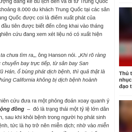
lượng đáng kể du lịch đến và đi từ Trung Quốc
khoảng 8.000 du khách Trung Quốc tại các sân
rung Quốc được coi là điểm xuất phát của
 đầu tiên được biết đến công khai vào tháng
iên cứu đang xem xét liệu nó có xuất hiện
 ta chưa tìm ra
„, ông Hanson nói. „
Khi rõ ràng
 chuyến bay trực tiếp, từ sân bay San
 Hán, ổ bùng phát dịch bệnh, thì quả thật là
Thủ 
húng California không bị dịch bệnh hoành
nhục 
đạo 
nghiên cứu đưa ra một phỏng đoán xoay quanh ý
cộng đồng
– đó là trạng thái một tỷ lệ lớn dân
, sau khi khỏi bệnh trong người họ phát sinh
ệnh, tức là họ trở nên miễn dịch; nhờ vào
miễn