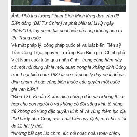
Ảnh: Phó thủ tướng Phạm Bình Minh từng đưa vấn đề
Biển đông (Bãi Tư Chính) ra phát biểu tại LHQ ngày
28/9/2019, tuy nhiên bài phát biểu của ông không nêu rõ
tên Trung quốc
Về mặt pháp lý, công pháp quốc tế và luật biển, Tiến sỹ
Trần Công Trục, nguyên Trưởng Ban Biên giới Chính phủ
Việt Nam cuối tuần qua nhận định: “
trong công hàm này
có một nội dung rất là mới, quan trọng là khẳng định Công
ước Luật biển năm 1982 là cơ sở pháp lý duy nhất để xác
định phạm vi các vùng biển thuộc các quyền một quốc
gia ven biển
.”
“
Điều 121, Khoản 3, xác định những đảo nào không thích
hợp cho con người ở và không có đời sống kinh tế riêng,
thì không có vùng đặc quyền kinh tế và vùng thềm lục địa
200 hải lý như Công ước Luật biển quy định, mà chỉ có tối
đa 12 hải lý thôi
.
“
Những bãi cạn lúc chìm, lúc nổi hoặc hoàn toàn chìm,