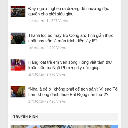
Đẩy người nghèo ra đường để nhường đặc
quyền cho giới siêu giàu
17/06/2026
- 14.527 Views
Thanh lọc bộ máy Bộ Công an: Tinh giản thực
chất hay vẫn là màn trình diễn lấy lệ?
16/06/2026
- 4.940 Views
Hàng loạt trẻ em ven sông Hồng viết tâm thư
khẩn cầu bà Ngô Phương Ly cứu giúp
28/05/2026
- 3.770 Views
“Nhà là để ở, không phải để tích sản”: Vì sao Tô
Lâm không đánh thuế Bất Động sản thứ 2?
24/05/2026
- 2.420 Views
TRUYỀN HÌNH