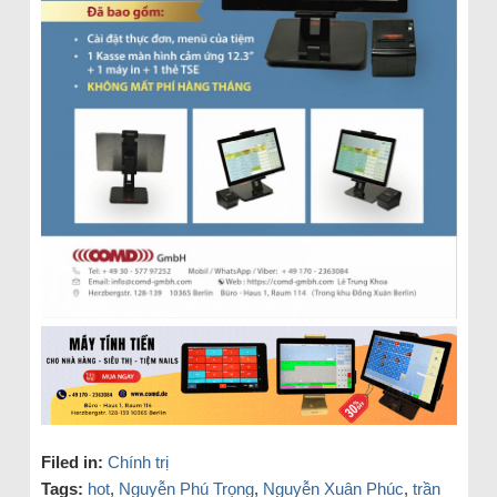
Filed in:
Chính trị
Tags:
hot
,
Nguyễn Phú Trọng
,
Nguyễn Xuân Phúc
,
trần