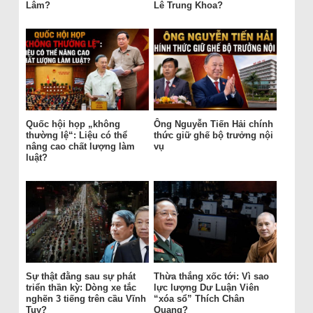
Lâm?
Lê Trung Khoa?
Quốc hội họp „không
Ông Nguyễn Tiến Hải chính
thường lệ“: Liệu có thể
thức giữ ghế bộ trưởng nội
nâng cao chất lượng làm
vụ
luật?
Sự thật đằng sau sự phát
Thừa thắng xốc tới: Vì sao
triển thần kỳ: Dòng xe tắc
lực lượng Dư Luận Viên
nghẽn 3 tiếng trên cầu Vĩnh
“xóa sổ” Thích Chân
Tuy?
Quang?