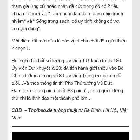
tham gia ứng cử hoặc nhận đề cử; trong đó có 2 tiêu
chuẩn rất mới là : “ Dám nghĩ dám làm, dám chịu trách
nhiệm“ và “ Sống trong sạch, có uy tín“; không có vợ,
con „lợi dụng“.
Một điểm rất mới nữa là các vị trí chủ chốt đều giới thiệu
2 chọn 1.
Hội nghi đã chốt số lượng Ủy viên T.Ư khóa tới là 180.
Ủy viên Dự khuyết là 20; đã tiến hành giới thiệu vào Bộ
Chính trị khóa trong số 80 Ủy viên Trung ương còn đủ
tuổi…Và theo thông tin thì Phó Thủ tướng Vũ Đức
Đam được cao phiếu nhất (83 phiếu) , còn người đứng
thứ nhì là lãnh đạo một thành phố lớn…
CBB – Thoibao.de
tường thuật từ Ba Đình, Hà Nội, Việt
Nam.