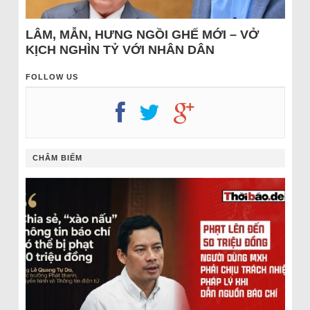
LÂM, MẪN, HƯNG NGỒI GHẾ MỚI – VỞ
KỊCH NGHÌN TỶ VỚI NHÂN DÂN
FOLLOW US
CHÂM BIẾM