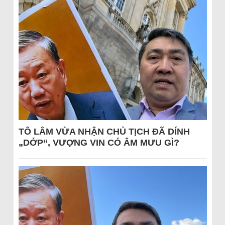
TÔ LÂM VỪA NHẬN CHỦ TỊCH ĐÃ DÍNH
„DỚP“, VƯỢNG VIN CÓ ÂM MƯU GÌ?