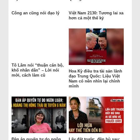
Công an cũng nói đạo lý
Việt Nam 2130: Tương lai xa
hơn cả một thế kỷ
Tô Lâm nói “thuận cán bộ,
khổ nhân dân” – Lời nói
Hoa Kỳ điều tra tài sản lãnh
mới, cách làm cũ
đạo Trung Quốc: Liệu Việt
Nam có nên nhìn lại chính
mình
Đàn áp quyền tự do ngôn
Lấy đất trước, đền bù sau: