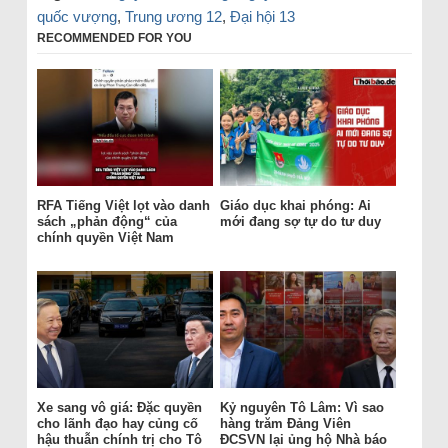
quốc vượng
,
Trung ương 12
,
Đại hội 13
RECOMMENDED FOR YOU
RFA Tiếng Việt lọt vào danh
Giáo dục khai phóng: Ai
sách „phản động“ của
mới đang sợ tự do tư duy
chính quyền Việt Nam
Xe sang vô giá: Đặc quyền
Kỷ nguyên Tô Lâm: Vì sao
cho lãnh đạo hay củng cố
hàng trăm Đảng Viên
hậu thuẫn chính trị cho Tô
ĐCSVN lại ủng hộ Nhà báo