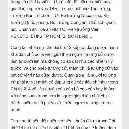
trong số các Ủy viên T.Ư còn đủ độ tuổi như hiện nay;
giới thiệu người vào 19 vị trí chủ chốt như Thủ tướng,
Trưởng Ban Tổ chức T.Ư, Bộ trưởng Ngoại giao, Bộ
trưởng Quốc phòng, Bộ trưởng Công an; Chủ tịch Quốc
hội, Chánh án Tòa án ND TC, Viện trưởng Viện
KSNDTC; Bí thư TP HCM, Bí thư Hà Nội…
Công tác nhân sự cho đại hội 13 sắp tới đang được hành
khá dân chủ đó là việc giới thiệu người ra ứng cử được
làm từ dưới lên mà không có áp đặt như các nhiệm kỳ
trước, và cho phép tự ứng cử, thậm chí là tự ứng cử vào
bất cứ vị trí nào cũng được. Quan trọng là người tự ứng
cử phải tự xét mình có đáp ứng đủ các tiêu chí như trong
Chỉ thị 214 về tiêu chuẩn của cán bộ cao cấp hay không.
Và càng quan trọng hơn là người giới thiệu phải chịu
trách nhiệm về lá phiếu giới thiếu người ra ứng cử của
mình.
Thực sự là nếu đối chiếu với tiêu chuẩn đặt ra trong Chỉ
thị 214 thì rất nhiều Ủy viên T.Ư khóa này sẽ không dám