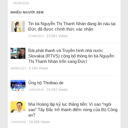
06/08/2026
NHIỀU NGƯỜI XEM
Tin bà Nguyễn Thị Thanh Nhàn đang ẩn náu tại
Đức đã được chính thức xác nhận
07/08/2023
- 15.061 Views
Đài phát thanh và Truyền hình nhà nước
Slovakia (RTVS) công bố thông tin bà Nguyễn
Thị Thanh Nhàn trốn sang Đức!
06/08/2023
- 5.164 Views
Ủng hộ Thoibao.de
15/02/2018
- 24.052 Views
Mai Hoàng lập kỷ lục thăng tiến: Vì sao “ngôi
sao” Tây Bắc trở thành điểm nóng của Bộ Công
an?
11/05/2026
- 18.498 Views