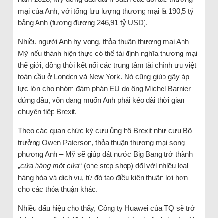
mại của Anh, với tổng lưu lượng thương mại là 190,5 tỷ
bảng Anh (tương đương 246,91 tỷ USD).
Nhiều người Anh hy vọng, thỏa thuận thương mại Anh –
Mỹ nếu thành hiện thực có thể tái định nghĩa thương mại
thế giới, đồng thời kết nối các trung tâm tài chính ưu việt
toàn cầu ở London và New York. Nó cũng giúp gây áp
lực lớn cho nhóm đàm phán EU do ông Michel Barnier
đứng đầu, vốn đang muốn Anh phải kéo dài thời gian
chuyển tiếp Brexit.
Theo các quan chức kỳ cựu ủng hộ Brexit như cựu Bộ
trưởng Owen Paterson, thỏa thuận thương mại song
phương Anh – Mỹ sẽ giúp đất nước Big Bang trở thành
„
cửa hàng một cửa
“ (one stop shop) đối với nhiều loại
hàng hóa và dịch vụ, từ đó tạo điều kiện thuận lợi hơn
cho các thỏa thuận khác.
Nhiều dấu hiệu cho thấy, Công ty Huawei của TQ sẽ trở