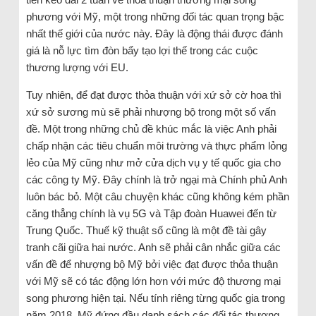
phương với Mỹ, một trong những đối tác quan trọng bậc
nhất thế giới của nước này. Đây là động thái được đánh
giá là nỗ lực tìm đòn bẩy tạo lợi thế trong các cuộc
thương lượng với EU.
Tuy nhiên, để đạt được thỏa thuận với xứ sở cờ hoa thì
xứ sở sương mù sẽ phải nhượng bộ trong một số vấn
đề. Một trong những chủ đề khúc mắc là việc Anh phải
chấp nhận các tiêu chuẩn môi trường và thực phẩm lỏng
lẻo của Mỹ cũng như mở cửa dịch vụ y tế quốc gia cho
các công ty Mỹ. Đây chính là trở ngại mà Chính phủ Anh
luôn bác bỏ. Một câu chuyện khác cũng không kém phần
căng thẳng chính là vụ 5G và Tập đoàn Huawei đến từ
Trung Quốc. Thuế kỹ thuật số cũng là một đề tài gây
tranh cãi giữa hai nước. Anh sẽ phải cân nhắc giữa các
vấn đề để nhượng bộ Mỹ bởi việc đạt được thỏa thuận
với Mỹ sẽ có tác động lớn hơn với mức độ thương mại
song phương hiện tại. Nếu tính riêng từng quốc gia trong
năm 2018, Mỹ đứng đầu danh sách các đối tác thương