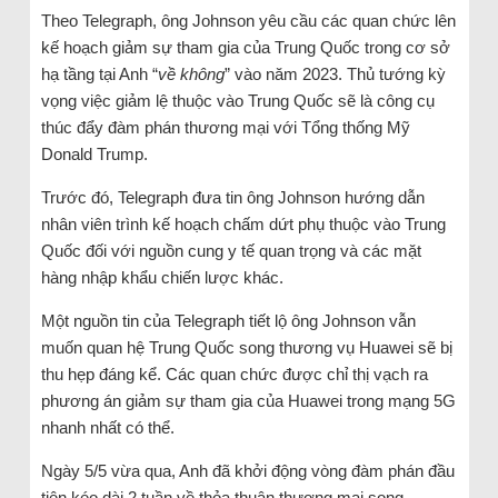
Theo Telegraph, ông Johnson yêu cầu các quan chức lên
kế hoạch giảm sự tham gia của Trung Quốc trong cơ sở
hạ tầng tại Anh “
về không
” vào năm 2023. Thủ tướng kỳ
vọng việc giảm lệ thuộc vào Trung Quốc sẽ là công cụ
thúc đẩy đàm phán thương mại với Tổng thống Mỹ
Donald Trump.
Trước đó, Telegraph đưa tin ông Johnson hướng dẫn
nhân viên trình kế hoạch chấm dứt phụ thuộc vào Trung
Quốc đối với nguồn cung y tế quan trọng và các mặt
hàng nhập khẩu chiến lược khác.
Một nguồn tin của Telegraph tiết lộ ông Johnson vẫn
muốn quan hệ Trung Quốc song thương vụ Huawei sẽ bị
thu hẹp đáng kể. Các quan chức được chỉ thị vạch ra
phương án giảm sự tham gia của Huawei trong mạng 5G
nhanh nhất có thể.
Ngày 5/5 vừa qua, Anh đã khởi động vòng đàm phán đầu
tiên kéo dài 2 tuần về thỏa thuận thương mại song