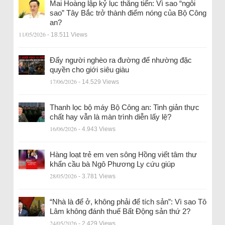
Mai Hoàng lập kỷ lục thăng tiến: Vì sao “ngôi
sao” Tây Bắc trở thành điểm nóng của Bộ Công
an?
11/05/2026
- 18.511 Views
Đẩy người nghèo ra đường để nhường đặc
quyền cho giới siêu giàu
17/06/2026
- 14.529 Views
Thanh lọc bộ máy Bộ Công an: Tinh giản thực
chất hay vẫn là màn trình diễn lấy lệ?
16/06/2026
- 4.943 Views
Hàng loạt trẻ em ven sông Hồng viết tâm thư
khẩn cầu bà Ngô Phương Ly cứu giúp
28/05/2026
- 3.781 Views
“Nhà là để ở, không phải để tích sản”: Vì sao Tô
Lâm không đánh thuế Bất Động sản thứ 2?
24/05/2026
- 2.429 Views