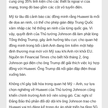
cung ứng 35% linh kiện cho các thiết bị ngoại vi của
mạng, trong đó bao gồm các cột vô tuyến điện.
Mỹ từ lâu đã cảnh báo các đồng minh rằng Huawei là mối
đe dọa an ninh, có thể cho phép gián điệp Trung Quốc
xâm nhập các hệ thống an ninh của từng quốc gia. Vì
vậy, quyết định của Thủ tướng Johnson đã làm phật lòng
Tổng thống Trump, gây ảnh hưởng tiêu cực cho quan hệ
đồng minh trong bối cảnh Anh đang tìm kiếm một hiệp
định thương mại mới với Mỹ sau khi Anh rời khỏi EU.
Nguồn tin Financial Times cho biết hồi tháng 2, ông
Johnson gọi điện cho ông Trump để giải thích việc ký hợp
đồng với Huawei. Ông Trump đã nổi giận đập điện thoại
xuống bàn.
Không chỉ gây bất hòa trong quan hệ Mỹ – Anh, sự lựa
chọn nghiêng về Huawei của Thủ tướng Johnson cũng
khiến chính trường Anh trở nên sóng gió. Các nghị sĩ
Đảng Bảo thủ phản đối dữ dội khi ông Johnson trao cho
Huawei vai trò đáng kể trong dự án phát triển hạ tầng 5G