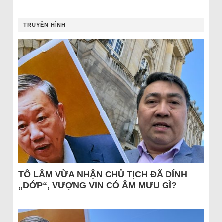
TRUYỀN HÌNH
TÔ LÂM VỪA NHẬN CHỦ TỊCH ĐÃ DÍNH
„DỚP“, VƯỢNG VIN CÓ ÂM MƯU GÌ?