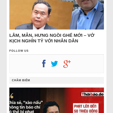
LÂM, MẪN, HƯNG NGỒI GHẾ MỚI – VỞ
KỊCH NGHÌN TỶ VỚI NHÂN DÂN
FOLLOW US
CHÂM BIẾM