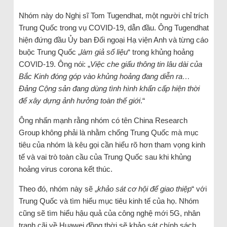
Nhóm này do Nghị sĩ Tom Tugendhat, một người chỉ trích
Trung Quốc trong vụ COVID-19, dẫn đầu. Ông Tugendhat
hiện đứng đầu Ủy ban Đối ngoại Hạ viện Anh và từng cáo
buộc Trung Quốc „
làm giả số liệu
“ trong khủng hoảng
COVID-19. Ông nói: „
Việc che giấu thông tin lâu dài của
Bắc Kinh đóng góp vào khủng hoảng đang diễn ra…
Đảng Cộng sản đang dùng tình hình khẩn cấp hiện thời
để xây dựng ảnh hưởng toàn thế giới
.“
Ông nhấn mạnh rằng nhóm có tên China Research
Group không phải là nhằm chống Trung Quốc mà mục
tiêu của nhóm là kêu gọi cần hiểu rõ hơn tham vọng kinh
tế và vai trò toàn cầu của Trung Quốc sau khi khủng
hoảng virus corona kết thúc.
Theo đó, nhóm này sẽ „
khảo sát cơ hội để giao thiệp
“ với
Trung Quốc và tìm hiểu mục tiêu kinh tế của họ. Nhóm
cũng sẽ tìm hiểu hậu quả của công nghệ mới 5G, nhân
tranh cãi về Huawei đồng thời sẽ khảo sát chính sách