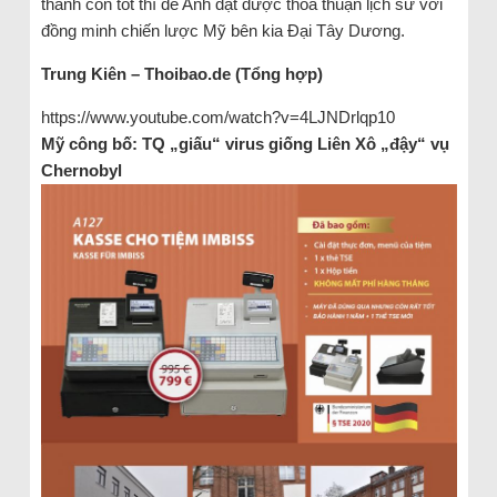
thành con tốt thí để Anh đạt được thỏa thuận lịch sử với
đồng minh chiến lược Mỹ bên kia Đại Tây Dương.
Trung Kiên – Thoibao.de (Tổng hợp)
https://www.youtube.com/watch?v=4LJNDrlqp10
Mỹ công bố: TQ „giấu“ virus giống Liên Xô „đậy“ vụ
Chernobyl