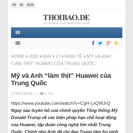
09
08
2026
HOME
2020
MAI
27
KINH TẾ
MỸ VÀ ANH
“LÀM THỊT” HUAWEI CỦA TRUNG QUỐC
Mỹ và Anh “làm thịt” Huawei của
Trung Quốc
27/05/2020
|
|
5.749
https://www.youtube.com/watch?v=CgH-LnQWJrQ
Ngay sau tuyên bố của chính quyền Tổng thống Mỹ
Donald Trump về các biện pháp hạn chế hoạt động
của Huawei, tập đoàn công nghệ lớn nhất Trung
Quốc, Chính phủ Anh đã chỉ đạo Trung tâm An ninh