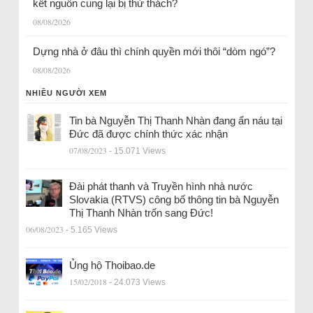
kết nguồn cung lại bị thử thách?
08/08/2026
Dựng nhà ở đâu thì chính quyền mới thôi “dòm ngó”?
08/08/2026
NHIỀU NGƯỜI XEM
Tin bà Nguyễn Thị Thanh Nhàn đang ẩn náu tại
Đức đã được chính thức xác nhận
07/08/2023
- 15.071 Views
Đài phát thanh và Truyền hình nhà nước
Slovakia (RTVS) công bố thông tin bà Nguyễn
Thị Thanh Nhàn trốn sang Đức!
06/08/2023
- 5.165 Views
Ủng hộ Thoibao.de
15/02/2018
- 24.073 Views