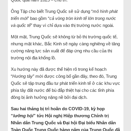
Ông Tập cho biết Trung Quốc sẽ sử dụng “
mô hình phát
triển mới
” bao gồm “
cả vòng tròn kinh tế lớn trong nước
và quốc tế
” thay vì chỉ dựa vào thị trường nước ngoài.
Một mặt, Trung Quốc sẽ không từ bỏ thị trường quốc tế,
nhưng mặt khác, Bắc Kinh sẽ ngày càng nghiêng về tăng
cường năng lực sản xuất để đáp ứng nhu cầu của thị
trường nội địa khổng lồ.
Xu hướng này đã được thể hiện rõ trong kế hoạch
“
Hướng tây
” mới được công bố gần đây, theo đó, Trung
Quốc sẽ tập trung đầu tư phát triển kinh tế ở các khu vực
phía tây đất nước để bù đắp thiệt hại cho các tỉnh phía
đông bị ảnh hưởng nặng nề bởi đại dịch.
Sau hai tháng bị trì hoãn do COVID-19, kỳ họp
“
lưỡng hội
” tức Hội nghị Hiệp thương Chính trị
Nhân dân Trung Quốc và Đại hội Đại biểu Nhân dân
Toàn Quốc Trung Quốc hàng năm của Trung Quốc đã