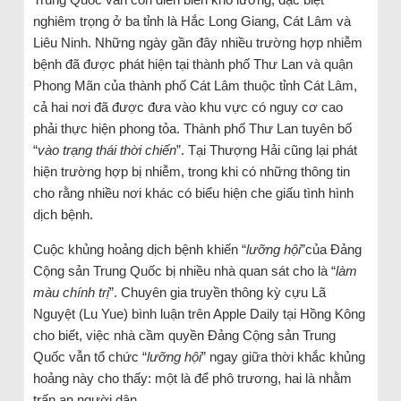
nghiêm trọng ở ba tỉnh là Hắc Long Giang, Cát Lâm và
Liêu Ninh. Những ngày gần đây nhiều trường hợp nhiễm
bệnh đã được phát hiện tại thành phố Thư Lan và quận
Phong Mãn của thành phố Cát Lâm thuộc tỉnh Cát Lâm,
cả hai nơi đã được đưa vào khu vực có nguy cơ cao
phải thực hiện phong tỏa. Thành phố Thư Lan tuyên bố
“
vào trạng thái thời chiến
”. Tại Thượng Hải cũng lại phát
hiện trường hợp bị nhiễm, trong khi có những thông tin
cho rằng nhiều nơi khác có biểu hiện che giấu tình hình
dịch bệnh.
Cuộc khủng hoảng dịch bệnh khiến “
lưỡng hội
”của Đảng
Cộng sản Trung Quốc bị nhiều nhà quan sát cho là “
làm
màu chính trị
”. Chuyên gia truyền thông kỳ cựu Lã
Nguyệt (Lu Yue) bình luận trên Apple Daily tại Hồng Kông
cho biết, việc nhà cầm quyền Đảng Cộng sản Trung
Quốc vẫn tổ chức “
lưỡng hội
” ngay giữa thời khắc khủng
hoảng này cho thấy: một là để phô trương, hai là nhằm
trấn an người dân.