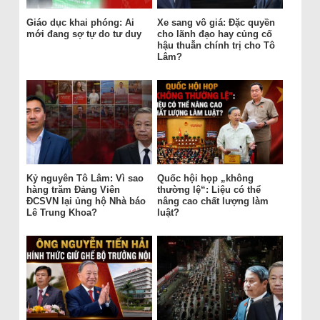
Giáo dục khai phóng: Ai
Xe sang vô giá: Đặc quyền
mới đang sợ tự do tư duy
cho lãnh đạo hay củng cố
hậu thuẫn chính trị cho Tô
Lâm?
Kỷ nguyên Tô Lâm: Vì sao
Quốc hội họp „không
hàng trăm Đảng Viên
thường lệ“: Liệu có thể
ĐCSVN lại ủng hộ Nhà báo
nâng cao chất lượng làm
Lê Trung Khoa?
luật?