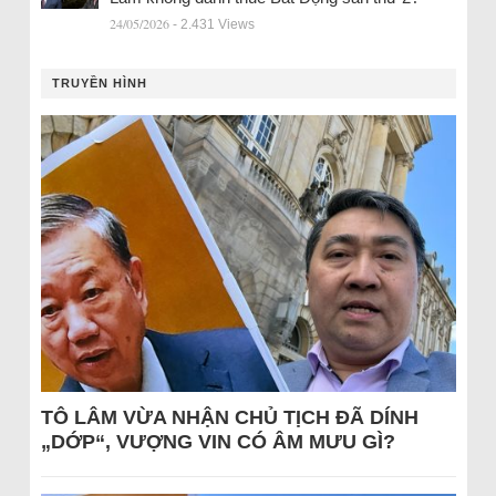
24/05/2026
- 2.431 Views
TRUYỀN HÌNH
TÔ LÂM VỪA NHẬN CHỦ TỊCH ĐÃ DÍNH
„DỚP“, VƯỢNG VIN CÓ ÂM MƯU GÌ?