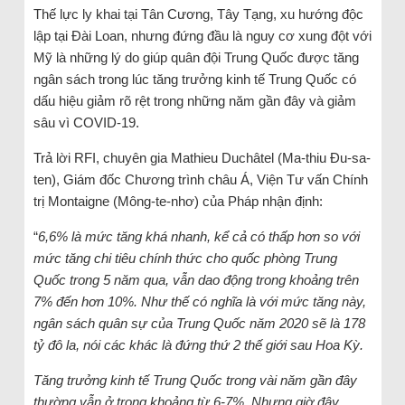
Thế lực ly khai tại Tân Cương, Tây Tạng, xu hướng độc
lập tại Đài Loan, nhưng đứng đầu là nguy cơ xung đột với
Mỹ là những lý do giúp quân đội Trung Quốc được tăng
ngân sách trong lúc tăng trưởng kinh tế Trung Quốc có
dấu hiệu giảm rõ rệt trong những năm gần đây và giảm
sâu vì COVID-19.
Trả lời RFI, chuyên gia Mathieu Duchâtel (Ma-thiu Đu-sa-
ten), Giám đốc Chương trình châu Á, Viện Tư vấn Chính
trị Montaigne (Mông-te-nhơ) của Pháp nhận định:
“
6,6% là mức tăng khá nhanh, kể cả có thấp hơn so với
mức tăng chi tiêu chính thức cho quốc phòng Trung
Quốc trong 5 năm qua, vẫn dao động trong khoảng trên
7% đến hơn 10%. Như thế có nghĩa là với mức tăng này,
ngân sách quân sự của Trung Quốc năm 2020 sẽ là 178
tỷ đô la, nói các khác là đứng thứ 2 thế giới sau Hoa Kỳ.
Tăng trưởng kinh tế Trung Quốc trong vài năm gần đây
thường vẫn ở trong khoảng từ 6-7%. Nhưng giờ đây