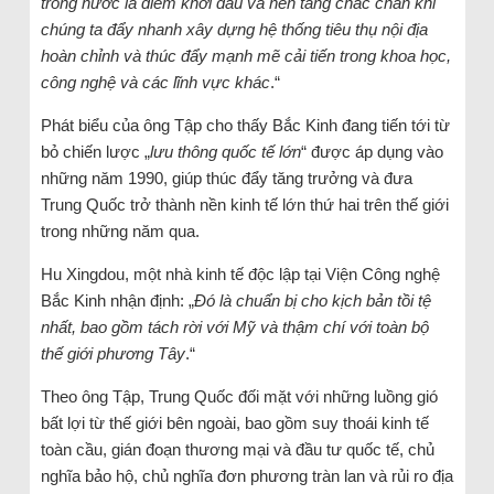
trong nước là điểm khởi đầu và nền tảng chắc chắn khi
chúng ta đẩy nhanh xây dựng hệ thống tiêu thụ nội địa
hoàn chỉnh và thúc đẩy mạnh mẽ cải tiến trong khoa học,
công nghệ và các lĩnh vực khác
.“
Phát biểu của ông Tập cho thấy Bắc Kinh đang tiến tới từ
bỏ chiến lược „
lưu thông quốc tế lớn
“ được áp dụng vào
những năm 1990, giúp thúc đẩy tăng trưởng và đưa
Trung Quốc trở thành nền kinh tế lớn thứ hai trên thế giới
trong những năm qua.
Hu Xingdou, một nhà kinh tế độc lập tại Viện Công nghệ
Bắc Kinh nhận định: „
Đó là chuẩn bị cho kịch bản tồi tệ
nhất, bao gồm tách rời với Mỹ và thậm chí với toàn bộ
thế giới phương Tây
.“
Theo ông Tập, Trung Quốc đối mặt với những luồng gió
bất lợi từ thế giới bên ngoài, bao gồm suy thoái kinh tế
toàn cầu, gián đoạn thương mại và đầu tư quốc tế, chủ
nghĩa bảo hộ, chủ nghĩa đơn phương tràn lan và rủi ro địa