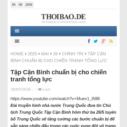
09
08
2026
HOME
2020
MAI
28
CHÍNH TRỊ
TẬP CẬN
BÌNH CHUẨN BỊ CHO CHIẾN TRANH TỔNG LỰC
Tập Cận Bình chuẩn bị cho chiến
tranh tổng lực
28/05/2020
|
|
6.045
https://www.youtube.com/watch?v=Muev1_iNl8I
Đài truyền hình nhà nước Trung Quốc đưa tin Chủ
tịch Trung Quốc Tập Cận Bình hôm thứ ba 26/5 tuyên
bố Trung Quốc sẽ tăng cường các bước chuẩn bị để
sẵn sàng chiến đấu trong các cuộc xung đột vũ trang,