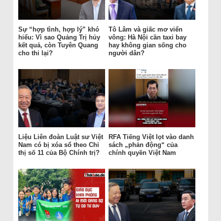
Sự “hợp tình, hợp lý” khó
Tô Lâm và giấc mơ viển
hiểu: Vì sao Quảng Trị hủy
vông: Hà Nội cần taxi bay
kết quả, còn Tuyên Quang
hay không gian sống cho
cho thi lại?
người dân?
Liệu Liên đoàn Luật sư Việt
RFA Tiếng Việt lọt vào danh
Nam có bị xóa sổ theo Chỉ
sách „phản động“ của
thị số 11 của Bộ Chính trị?
chính quyền Việt Nam