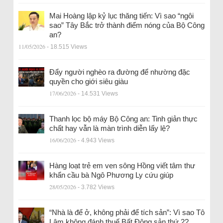
Mai Hoàng lập kỷ lục thăng tiến: Vì sao “ngôi
sao” Tây Bắc trở thành điểm nóng của Bộ Công
an?
11/05/2026
- 18.515 Views
Đẩy người nghèo ra đường để nhường đặc
quyền cho giới siêu giàu
17/06/2026
- 14.531 Views
Thanh lọc bộ máy Bộ Công an: Tinh giản thực
chất hay vẫn là màn trình diễn lấy lệ?
16/06/2026
- 4.943 Views
Hàng loạt trẻ em ven sông Hồng viết tâm thư
khẩn cầu bà Ngô Phương Ly cứu giúp
28/05/2026
- 3.782 Views
“Nhà là để ở, không phải để tích sản”: Vì sao Tô
Lâm không đánh thuế Bất Động sản thứ 2?