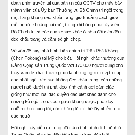
đoạn phim truyền tải qua bản tin của CCTV cho thấy bảy
thành viên của Ủy ban Thường vụ Bộ Chính trị ngồi trong
một hàng không đeo khẩu trang, giữ khoảng cách giữa
mỗi người khoảng hai mét; trong khi hàng chục ủy viên
Bộ Chính trị và các quan chức khác ở phía đối diện đều
đeo khẩu trang và cầm sổ ghi chép.
Về vấn đề này, nhà bình luận chính trị Trần Phá Không
(Chen Pokong) tại Mỹ cho biết, Hội nghị khác thường của
Đảng Cộng sản Trung Quốc với 170.000 người cũng cho
thấy vấn đề khác thường, đó là những người ở vị trí cấp
cao nhất ngồi trên bục không đeo khẩu trang, còn những
người ngồi dưới thì phải đeo, tình cảnh gợi cảm giác
giống như một loại đặc quyền đặc biệt khác dành cho
những kẻ ngồi trên: các người không được phép lây
nhiễm cho chúng tôi, còn chúng tôi có thể lây nhiễm cho
các người.
Hội nghị này diễn ra trong bối cảnh tình hình dịch bệnh ở
Trung Quốc vẫn còn diễn biến khó lường, đặc biệt