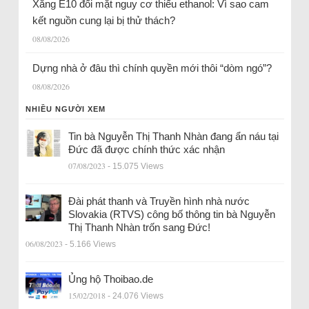
Xăng E10 đối mặt nguy cơ thiếu ethanol: Vì sao cam
kết nguồn cung lại bị thử thách?
08/08/2026
Dựng nhà ở đâu thì chính quyền mới thôi “dòm ngó”?
08/08/2026
NHIỀU NGƯỜI XEM
Tin bà Nguyễn Thị Thanh Nhàn đang ẩn náu tại
Đức đã được chính thức xác nhận
07/08/2023
- 15.075 Views
Đài phát thanh và Truyền hình nhà nước
Slovakia (RTVS) công bố thông tin bà Nguyễn
Thị Thanh Nhàn trốn sang Đức!
06/08/2023
- 5.166 Views
Ủng hộ Thoibao.de
15/02/2018
- 24.076 Views