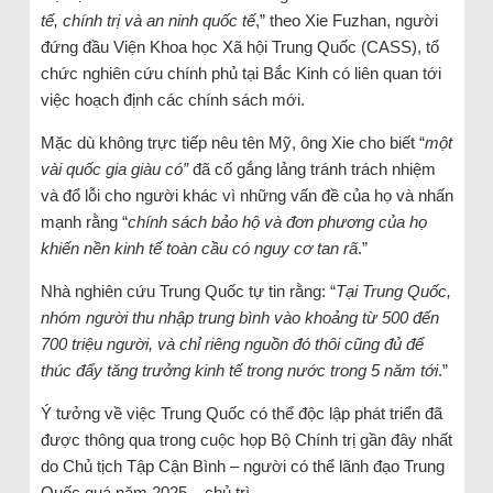
tế, chính trị và an ninh quốc tế
,” theo Xie Fuzhan, người
đứng đầu Viện Khoa học Xã hội Trung Quốc (CASS), tổ
chức nghiên cứu chính phủ tại Bắc Kinh có liên quan tới
việc hoạch định các chính sách mới.
Mặc dù không trực tiếp nêu tên Mỹ, ông Xie cho biết “
một
vài quốc gia giàu có”
đã cố gắng lảng tránh trách nhiệm
và đổ lỗi cho người khác vì những vấn đề của họ và nhấn
mạnh rằng “
chính sách bảo hộ và đơn phương của họ
khiến nền kinh tế toàn cầu có nguy cơ tan rã
.”
Nhà nghiên cứu Trung Quốc tự tin rằng: “
Tại Trung Quốc,
nhóm người thu nhập trung bình vào khoảng từ 500 đến
700 triệu người, và chỉ riêng nguồn đó thôi cũng đủ để
thúc đẩy tăng trưởng kinh tế trong nước trong 5 năm tới
.”
Ý tưởng về việc Trung Quốc có thể độc lập phát triển đã
được thông qua trong cuộc họp Bộ Chính trị gần đây nhất
do Chủ tịch Tập Cận Bình – người có thể lãnh đạo Trung
Quốc quá năm 2025 – chủ trì.