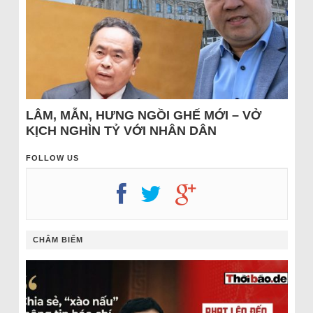
LÂM, MẪN, HƯNG NGỒI GHẾ MỚI – VỞ
KỊCH NGHÌN TỶ VỚI NHÂN DÂN
FOLLOW US
CHÂM BIẾM