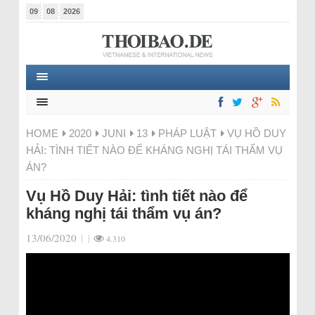
09
08
2026
HOME
2020
JUNI
13
PHÁP LUẬT
VỤ HỒ DUY
HẢI: TÌNH TIẾT NÀO ĐỂ KHÁNG NGHỊ TÁI THẨM VỤ
ÁN?
Vụ Hồ Duy Hải: tình tiết nào để
kháng nghị tái thẩm vụ án?
13/06/2020
|
|
4.310