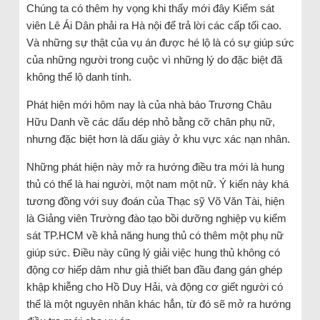
Chúng ta có thêm hy vọng khi thấy mới đây Kiểm sát
viên Lê Ái Dân phải ra Hà nội để trả lời các cấp tối cao.
Và những sự thật của vụ án được hé lộ là có sự giúp sức
của những người trong cuộc vì những lý do đặc biệt đã
không thể lộ danh tính.
Phát hiện mới hôm nay là của nhà báo Trương Châu
Hữu Danh về các dấu dép nhỏ bằng cỡ chân phụ nữ,
nhưng đặc biệt hơn là dấu giày ở khu vực xác nạn nhân.
Những phát hiện này mở ra hướng điều tra mới là hung
thủ có thể là hai người, một nam một nữ. Ý kiến này khá
tương đồng với suy đoán của Thạc sỹ Võ Văn Tài, hiện
là Giảng viên Trường đào tạo bồi dưỡng nghiệp vụ kiểm
sát TP.HCM về khả năng hung thủ có thêm một phụ nữ
giúp sức. Điều này cũng lý giải việc hung thủ không có
động cơ hiếp dâm như giả thiết ban đầu đang gán ghép
khập khiễng cho Hồ Duy Hải, và động cơ giết người có
thể là một nguyên nhân khác hẳn, từ đó sẽ mở ra hướng