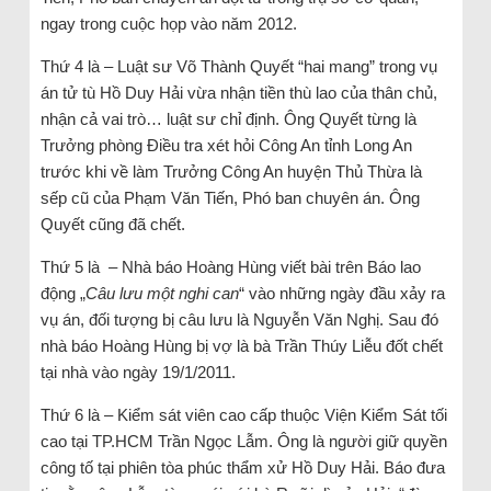
ngay trong cuộc họp vào năm 2012.
Thứ 4 là – Luật sư Võ Thành Quyết “hai mang” trong vụ
án tử tù Hồ Duy Hải vừa nhận tiền thù lao của thân chủ,
nhận cả vai trò… luật sư chỉ định. Ông Quyết từng là
Trưởng phòng Điều tra xét hỏi Công An tỉnh Long An
trước khi về làm Trưởng Công An huyện Thủ Thừa là
sếp cũ của Phạm Văn Tiến, Phó ban chuyên án. Ông
Quyết cũng đã chết.
Thứ 5 là – Nhà báo Hoàng Hùng viết bài trên Báo lao
động „
Câu lưu một nghi can
“ vào những ngày đầu xảy ra
vụ án, đối tượng bị câu lưu là Nguyễn Văn Nghị. Sau đó
nhà báo Hoàng Hùng bị vợ là bà Trần Thúy Liễu đốt chết
tại nhà vào ngày 19/1/2011.
Thứ 6 là – Kiểm sát viên cao cấp thuộc Viện Kiểm Sát tối
cao tại TP.HCM Trần Ngọc Lẫm. Ông là người giữ quyền
công tố tại phiên tòa phúc thẩm xử Hồ Duy Hải. Báo đưa