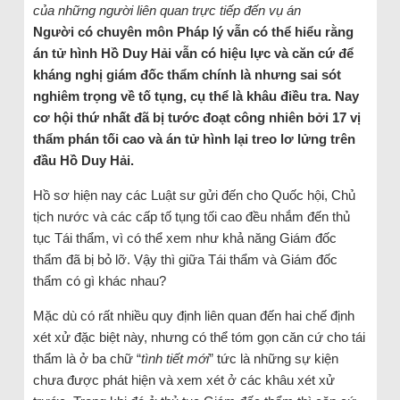
của những người liên quan trực tiếp đến vụ án
Người có chuyên môn Pháp lý vẫn có thể hiểu rằng
án tử hình Hồ Duy Hải vẫn có hiệu lực và căn cứ để
kháng nghị giám đốc thẩm chính là nhưng sai sót
nghiêm trọng về tố tụng, cụ thể là khâu điều tra. Nay
cơ hội thứ nhất đã bị tước đoạt công nhiên bởi 17 vị
thẩm phán tối cao và án tử hình lại treo lơ lửng trên
đầu Hồ Duy Hải.
Hồ sơ hiện nay các Luật sư gửi đến cho Quốc hội, Chủ
tịch nước và các cấp tố tụng tối cao đều nhắm đến thủ
tục Tái thẩm, vì có thể xem như khả năng Giám đốc
thẩm đã bị bỏ lỡ. Vậy thì giữa Tái thẩm và Giám đốc
thẩm có gì khác nhau?
Mặc dù có rất nhiều quy định liên quan đến hai chế định
xét xử đặc biệt này, nhưng có thể tóm gọn căn cứ cho tái
thẩm là ở ba chữ “
tình tiết mới
” tức là những sự kiện
chưa được phát hiện và xem xét ở các khâu xét xử