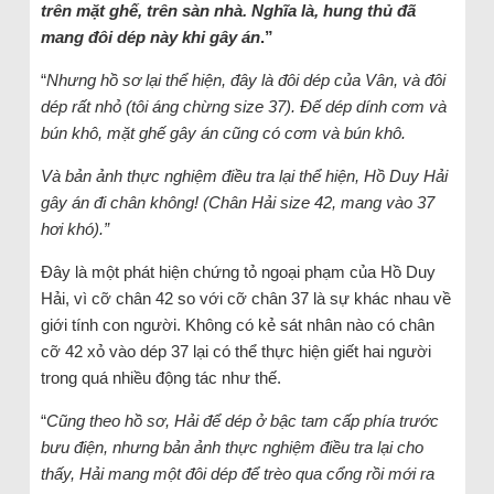
trên mặt ghế, trên sàn nhà. Nghĩa là, hung thủ đã
mang đôi dép này khi gây án
.”
“
Nhưng hồ sơ lại thể hiện, đây là đôi dép của Vân, và đôi
dép rất nhỏ (tôi áng chừng size 37). Đế dép dính cơm và
bún khô, mặt ghế gây án cũng có cơm và bún khô.
Và bản ảnh thực nghiệm điều tra lại thể hiện, Hồ Duy Hải
gây án đi chân không! (Chân Hải size 42, mang vào 37
hơi khó).”
Đây là một phát hiện chứng tỏ ngoại phạm của Hồ Duy
Hải, vì cỡ chân 42 so với cỡ chân 37 là sự khác nhau về
giới tính con người. Không có kẻ sát nhân nào có chân
cỡ 42 xỏ vào dép 37 lại có thể thực hiện giết hai người
trong quá nhiều động tác như thế.
“
Cũng theo hồ sơ, Hải để dép ở bậc tam cấp phía trước
bưu điện, nhưng bản ảnh thực nghiệm điều tra lại cho
thấy, Hải mang một đôi dép để trèo qua cổng rồi mới ra