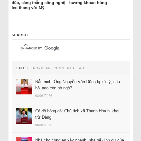
đũa, căng thẳng công nghệ
hưởng khoan hồng
leo thang với Mỹ
SEARCH
LATEST
POPULAR
COMMENTS
TAGS
Bắc ninh: Ông Nguyễn Văn Dũng bị xử lý, câu
hỏi nào còn bỏ ngỏ?
08/08/2026
Cá độ bóng đá: Chủ tịch xã Thanh Hóa bị khai
trừ Đảng
08/08/2026
Nhà cho công an xây nhanh, nhà tái định cư của