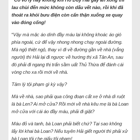
lau chùi đến mức không còn dấu vết nào, rồi khi đã
thoát ra khỏi bưu điện còn cẩn thận xuống xe quay
vào đóng cổng!
“
Vậy mà mặc áo dính đầy máu lại không khoác áo gió
phía ngoài, cứ để vậy nhong nhong chạy ngoài đường.
Mà ngộ thiệt ngộ, thay vì đi về đường gần về nhà (vắng
người) thì Hải lại đi ngược về hướng thị xã Tân An, sau
đó phải đi ngang thị trấn sầm uất Thủ Thừa để đánh cái
vòng cho xa rồi mới về nhà.
Tâm lý tội phạm gì kỳ vậy?
Mà về nhà, sao phải qua công đoạn cất xe ở nhà dì ruột
là bà Len? Ai mở cửa? Rồi mới về nhà kêu mẹ là bà Loan
mở cửa với cái áo đầy máu, phải đi giặt?
Máu đỏ và tanh, bà Loan phải biết chứ? Tại sao không
lấy lời khai bà Loan? Nếu tuyên Hải giết người thì phải xử
bà Loan tội che giấu tội phạm!