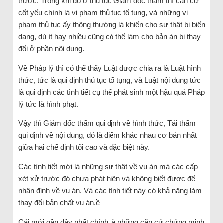
trước. Trong khi đó ở thủ tục Giám đốc thẩm thì căn cứ
cốt yếu chính là vi phạm thủ tục tố tụng, và những vi
phạm thủ tục ấy thông thường là khiến cho sự thật bị biến
dạng, dù ít hay nhiều cũng có thể làm cho bản án bị thay
đổi ở phần nội dung.
Về Pháp lý thì có thể thấy Luật được chia ra là Luật hình
thức, tức là qui định thủ tục tố tụng, và Luật nội dung tức
là qui định các tình tiết cụ thể phát sinh một hậu quả Pháp
lý tức là hình phạt.
Vậy thì Giám đốc thẩm qui định về hình thức, Tái thẩm
qui định về nội dung, đó là điểm khác nhau cơ bản nhất
giữa hai chế định tối cao và đặc biệt này.
Các tình tiết mới là những sự thật về vụ án mà các cấp
xét xử trước đó chưa phát hiện và không biết được để
nhận định về vụ án. Và các tình tiết này có khả năng làm
thay đổi bản chất vụ án.ề
Cái mới gần đây nhất chính là những căn cứ chứng minh