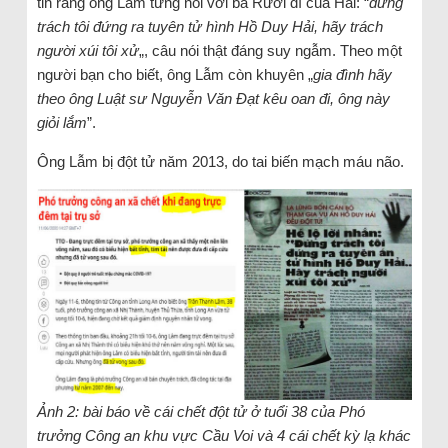
tin rằng ông Lẫm từng nói với bà Rưỡi dì của Hải: “
đừng
trách tôi đứng ra tuyên tử hình Hồ Duy Hải, hãy trách
người xúi tôi xử
„, câu nói thật đáng suy ngẫm. Theo một
người bạn cho biết, ông Lẫm còn khuyên „
gia đình hãy
theo ông Luật sư Nguyễn Văn Đạt kêu oan đi, ông này
giỏi lắm
”.
Ông Lẫm bị đột tử năm 2013, do tai biến mạch máu não.
Ảnh 2: bài báo về cái chết đột tử ở tuổi 38 của Phó
trưởng Công an khu vực Cầu Voi và 4 cái chết kỳ lạ khác