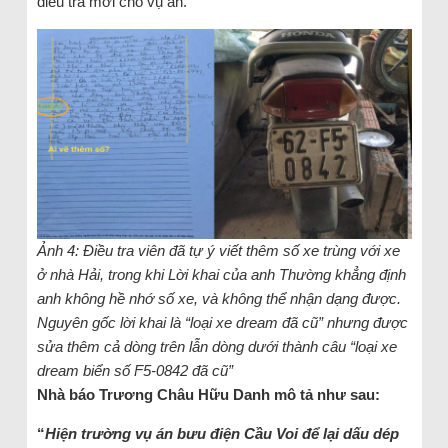
điều tra mới cho vụ án.
Ảnh 4: Điều tra viên đã tự ý viết thêm số xe trùng với xe
ở nhà Hải, trong khi Lời khai của anh Thường khẳng định
anh không hề nhớ số xe, và không thể nhận dạng được.
Nguyên gốc lời khai là “loại xe dream đã cũ” nhưng được
sửa thêm cả dòng trên lẫn dòng dưới thành câu “loại xe
dream biển số F5-0842 đã cũ”
Nhà báo Trương Châu Hữu Danh mô tả như sau:
“
Hiện trường vụ án bưu điện Cầu Voi để lại dấu dép