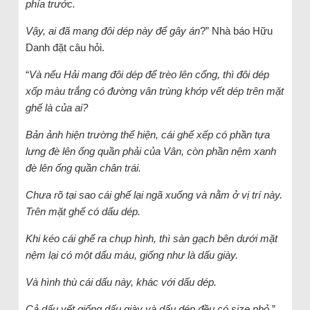
phía trước.
Vậy, ai đã mang đôi dép này để gây án
?” Nhà báo Hữu
Danh đặt câu hỏi.
“
Và nếu Hải mang đôi dép để trèo lên cổng, thì đôi dép
xốp màu trắng có đường vân trùng khớp vết dép trên mặt
ghế là của ai?
Bản ảnh hiện trường thể hiện, cái ghế xếp có phần tựa
lưng đè lên ống quần phải của Vân, còn phần nệm xanh
đè lên ống quần chân trái.
Chưa rõ tại sao cái ghế lại ngã xuống và nằm ở vị trí này.
Trên mặt ghế có dấu dép.
Khi kéo cái ghế ra chụp hình, thì sàn gạch bên dưới mặt
nệm lại có một dấu máu, giống như là dấu giày.
Và hình thù cái dấu này, khác với dấu dép.
Cả dấu vết giống dấu giày và dấu dép đều có size nhỏ
.”