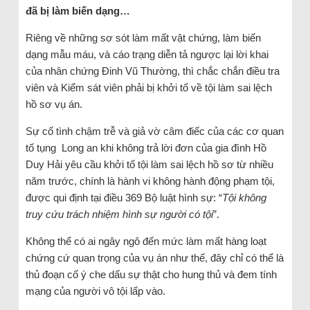
đã bị làm biến dạng…
Riêng về những sơ sót làm mất vật chứng, làm biến
dạng mẫu máu, và cáo trạng diễn tả ngược lại lời khai
của nhân chứng Đinh Vũ Thường, thì chắc chắn điều tra
viên và Kiểm sát viên phải bị khởi tố về tội làm sai lệch
hồ sơ vụ án.
Sự cố tình chậm trễ và giả vờ câm điếc của các cơ quan
tố tụng Long an khi không trả lời đơn của gia đình Hồ
Duy Hải yêu cầu khởi tố tội làm sai lệch hồ sơ từ nhiều
năm trước, chính là hành vi không hành động phạm tội,
được qui định tại điều 369 Bộ luật hình sự: “
Tội không
truy cứu trách nhiệm hình sự người có tội
”.
Không thể có ai ngây ngô đến mức làm mất hàng loạt
chứng cứ quan trọng của vụ án như thế, đây chỉ có thể là
thủ đoạn cố ý che dấu sự thật cho hung thủ và đem tính
mạng của người vô tội lấp vào.