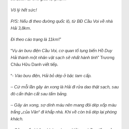
Vô lý hết sức!
P/S: Nếu đi theo đường quốc lộ, từ BĐ Cầu Voi về nhà
Hải 3,8km.
Đi theo cáo trạng là 11km
!”
“
Vụ án bưu điện Cầu Voi, cơ quan tố tụng biến Hồ Duy
Hải thành một nhân vật sạch sẽ nhất hành tinh
” Trương
Châu Hữu Danh viết tiếp.
“-
Vào bưu điện, Hải bỏ dép ở bậc tam cấp.
– Cứ mỗi lần gây án xong là Hải đi rửa dao thật sạch, sau
đó cẩn thận cất sau tấm bảng.
– Gây án xong, sợ dính máu nên mang đôi dép xốp màu
trắng „của Vân“ đi khắp nhà. Khi về còn trả dép lại phòng
khách.