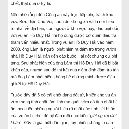
chết, thật quá ư kỳ lạ.
Nên nhớ rằng đồn Công an này trực tiếp phụ trách khu
vực Bưu điện Cầu Voi, cách đó không xa và là nơi hiểu
rõ nhất về địa bàn, con người ở khu vực này, đặc biệt đối
với vụ án Hồ Duy Hải thì họ cũng được cơ quan điều tra
tham vấn nhiều nhất. Trong vụ án Hồ Duy Hải vào năm
2008, ông Lâm là người phát hiện ra đám tro trong vườn
nhà Hồ Duy Hải, dẫn đến cáo buộc Hải đốt chứng cứ phi
tang. Sau phát hiện của ông Lâm thì Hồ Duy Hải đã bị bắt
khẩn cấp, nhưng sau đó thì kết quả giám định đám tro tàn
mà ông Lâm phát hiện không hề chứng minh được điều
gì kết tội Hồ Duy Hải.
Trước đây đã 6 có cái chết dạng đột tử, khiến cho vụ án
vừa mang tính chất tâm linh ma quái, vừa có tính chất bí
ẩn theo kiểu những người hiểu rõ nhất các tình tiết bí ẩn
của vụ án bị chết để bịt đầu mối như kiểu “
giết người diệt
khẩu
”. Đây là giả thiết dân gian, tuy nhiên chúng ta cần