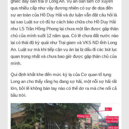
ghiếc đầy oan trái ở Long An. Vụ án oan tầm cỡ xuyên
qua nhiều cấp như vậy đương nhiên có sự đe dọa đến
sự an toàn của Hồ Duy Hải và dư luận vẫn đặt câu hỏi là
tại sao Luật sư có đủ tư cách bào chữa cho Hồ Duy Hải
như LS Trần Hồng Phong lại chưa một lần được gặp thân
chủ của mình suốt 12 năm qua. Có lẽ chưa đất nước nào
lại có thái độ kỳ quái như Trại giam và VKS ND tỉnh Long
An. Luật sư mà khi tiếp cận vụ án lại bị dấu đi các bút lục
quan trọng nhất và chưa bao giờ được gặp thân chủ của
mình.
Qui định khắt khe đến mức kỳ lạ của Cơ quan tố tụng
Long an cho thấy rằng họ đang sợ hãi, một nỗi sợ hãi rất
lớn, bởi lẽ không bàn tay nào có thể dơ ra mà che nổi cả
bầu trời.