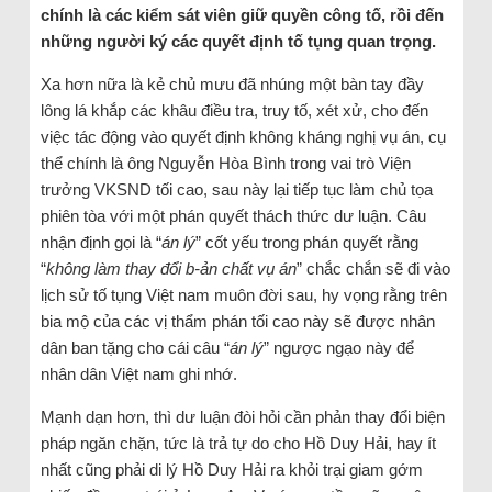
chính là các kiểm sát viên giữ quyền công tố, rồi đến
những người ký các quyết định tố tụng quan trọng.
Xa hơn nữa là kẻ chủ mưu đã nhúng một bàn tay đầy
lông lá khắp các khâu điều tra, truy tố, xét xử, cho đến
việc tác động vào quyết định không kháng nghị vụ án, cụ
thể chính là ông Nguyễn Hòa Bình trong vai trò Viện
trưởng VKSND tối cao, sau này lại tiếp tục làm chủ tọa
phiên tòa với một phán quyết thách thức dư luận. Câu
nhận định gọi là “
án lý
” cốt yếu trong phán quyết rằng
“
không làm thay đổi b-ản chất vụ án
” chắc chắn sẽ đi vào
lịch sử tố tụng Việt nam muôn đời sau, hy vọng rằng trên
bia mộ của các vị thẩm phán tối cao này sẽ được nhân
dân ban tặng cho cái câu “
án lý
” ngược ngạo này để
nhân dân Việt nam ghi nhớ.
Mạnh dạn hơn, thì dư luận đòi hỏi cần phản thay đổi biện
pháp ngăn chặn, tức là trả tự do cho Hồ Duy Hải, hay ít
nhất cũng phải di lý Hồ Duy Hải ra khỏi trại giam gớm