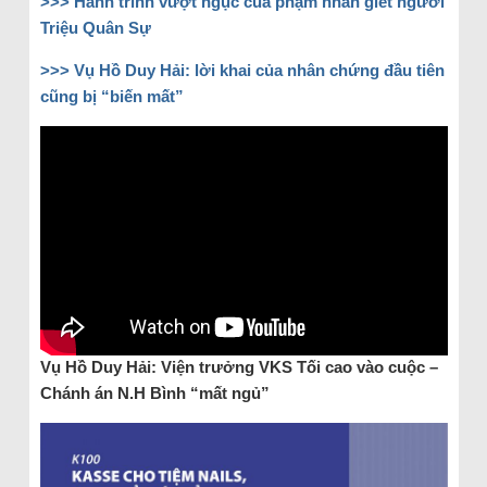
>>> Hành trình vượt ngục của phạm nhân giết người
Triệu Quân Sự
>>> Vụ Hồ Duy Hải: lời khai của nhân chứng đầu tiên
cũng bị “biến mất”
Vụ Hồ Duy Hải: Viện trưởng VKS Tối cao vào cuộc –
Chánh án N.H Bình “mất ngủ”