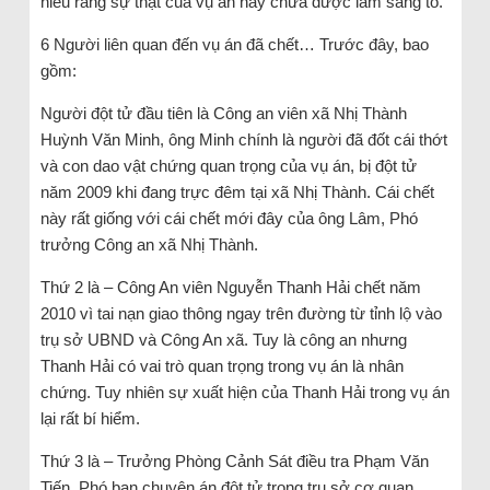
hiểu rằng sự thật của vụ án này chưa được làm sáng tỏ.
6 Người liên quan đến vụ án đã chết… Trước đây, bao
gồm:
Người đột tử đầu tiên là Công an viên xã Nhị Thành
Huỳnh Văn Minh, ông Minh chính là người đã đốt cái thớt
và con dao vật chứng quan trọng của vụ án, bị đột tử
năm 2009 khi đang trực đêm tại xã Nhị Thành. Cái chết
này rất giống với cái chết mới đây của ông Lâm, Phó
trưởng Công an xã Nhị Thành.
Thứ 2 là – Công An viên Nguyễn Thanh Hải chết năm
2010 vì tai nạn giao thông ngay trên đường từ tỉnh lộ vào
trụ sở UBND và Công An xã. Tuy là công an nhưng
Thanh Hải có vai trò quan trọng trong vụ án là nhân
chứng. Tuy nhiên sự xuất hiện của Thanh Hải trong vụ án
lại rất bí hiểm.
Thứ 3 là – Trưởng Phòng Cảnh Sát điều tra Phạm Văn
Tiến, Phó ban chuyên án đột tử trong trụ sở cơ quan,