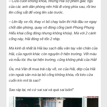
– Cửa cuốn không khóa, nhưng Hải sợ phiền giấc ngủ
của các anh dân phòng nên Hải đi vòng phía sau, rồi leo
lên cổng sắt để vòng lên sân trước.
– Lên lấy xe rồi, thay vì bỏ chạy luôn thì Hải đậu xe ngay
chốt dân phòng, quay vô đóng cổng (anh Phùng Phụng
Hiếu khai cổng đóng nhưng không khóa). Mà với 2 cánh
cổng này, Hải đóng sẽ tốn 2 nhịp.
Mà kinh dị nhất là Hải lau sạch dấu vân tay vân chân của
Hải, của người khác còn nguyên ở hiện trường. Vết máu
và mẫu tóc thu tại hiện trường, cũng không phải của Hải!
Ủa, mà Vân đi mua trái cây về, xe của Hải, dép của Hải
còn ngoài sân mà lại bỏ cổng không khóa, rồi kéo cửa
cuốn kín mít là sao?
Sao ráp lại, nó cứ sai sai và quá sai luôn
!”