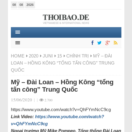
08
08
2026
HOME
2020
JUNI
15
CHÍNH TRỊ
MỸ – ĐÀI
LOAN – HỒNG KÔNG “TỔNG TẤN CÔNG” TRUNG
QUỐC
Mỹ – Đài Loan – Hồng Kông “tổng
tấn công” Trung Quốc
15/06/2020
|
|
2.700
https://www.youtube.com/watch?v=QhFYmNcC9cg
Link Video:
https://www.youtube.com/watch?
v=QhFYmNcC9cg
Ngoại trưởng Mỹ Mike Pompeo, Tổng thống Đài Loan