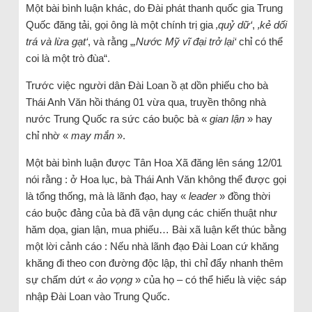
Một bài bình luận khác, do Đài phát thanh quốc gia Trung
Quốc đăng tải, gọi ông là một chính trị gia
‚quỷ dữ‘
,
‚kẻ dối
trá và lừa gạt‘
, và rằng „
‚Nước Mỹ vĩ đại trở lại‘
chỉ có thể
coi là một trò đùa“.
Trước việc người dân Đài Loan ồ ạt dồn phiếu cho bà
Thái Anh Văn hồi tháng 01 vừa qua, truyền thông nhà
nước Trung Quốc ra sức cáo buộc bà «
gian lận
» hay
chỉ nhờ «
may mắn
».
Một bài bình luận được Tân Hoa Xã đăng lên sáng 12/01
nói rằng : ở Hoa lục, bà Thái Anh Văn không thể được gọi
là tổng thống, mà là lãnh đạo, hay «
leader
» đồng thời
cáo buộc đảng của bà đã vận dụng các chiến thuật như
hăm dọa, gian lận, mua phiếu… Bài xã luận kết thúc bằng
một lời cảnh cáo : Nếu nhà lãnh đạo Đài Loan cứ khăng
khăng đi theo con đường độc lập, thì chỉ đẩy nhanh thêm
sự chấm dứt «
ảo vọng
» của họ – có thể hiểu là việc sáp
nhập Đài Loan vào Trung Quốc.