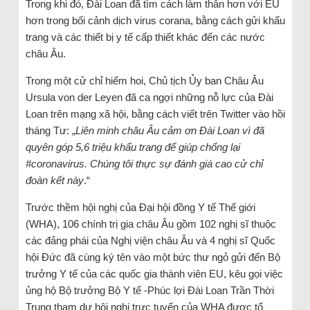
Trong khi đó, Đài Loan đã tìm cách làm thân hơn với EU
hơn trong bối cảnh dịch virus corana, bằng cách gửi khẩu
trang và các thiết bị y tế cấp thiết khác đến các nước
châu Âu.
Trong một cử chỉ hiếm hoi, Chủ tịch Ủy ban Châu Âu
Ursula von der Leyen đã ca ngợi những nỗ lực của Đài
Loan trên mạng xã hội, bằng cách viết trên Twitter vào hồi
tháng Tư: „
Liên minh châu Âu cảm ơn Đài Loan vì đã
quyên góp 5,6 triệu khẩu trang để giúp chống lại
#coronavirus. Chúng tôi thực sự đánh giá cao cử chỉ
đoàn kết này
.“
Trước thềm hội nghị của Đại hội đồng Y tế Thế giới
(WHA), 106 chính trị gia châu Âu gồm 102 nghị sĩ thuộc
các đảng phái của Nghị viện châu Âu và 4 nghị sĩ Quốc
hội Đức đã cùng ký tên vào một bức thư ngỏ gửi đến Bộ
trưởng Y tế của các quốc gia thành viên EU, kêu gọi việc
ủng hộ Bộ trưởng Bộ Y tế -Phúc lợi Đài Loan Trần Thời
Trung tham dự hội nghị trực tuyến của WHA được tổ