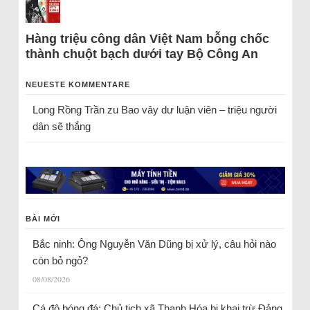
Hàng triệu công dân Việt Nam bỗng chốc
thành chuột bạch dưới tay Bộ Công An
NEUESTE KOMMENTARE
Long Rồng Trần
zu
Bao vây dư luận viên – triệu người
dân sẽ thắng
BÀI MỚI
Bắc ninh: Ông Nguyễn Văn Dũng bị xử lý, câu hỏi nào
còn bỏ ngỏ?
08/08/2026
Cá độ bóng đá: Chủ tịch xã Thanh Hóa bị khai trừ Đảng