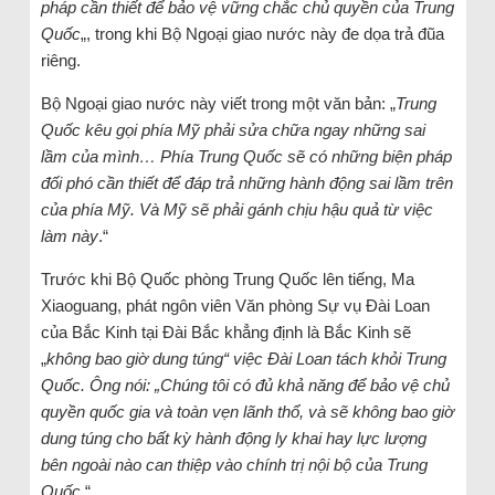
pháp cần thiết để bảo vệ vững chắc chủ quyền của Trung
Quốc
„, trong khi Bộ Ngoại giao nước này đe dọa trả đũa
riêng.
Bộ Ngoại giao nước này viết trong một văn bản: „
Trung
Quốc kêu gọi phía Mỹ phải sửa chữa ngay những sai
lầm của mình… Phía Trung Quốc sẽ có những biện pháp
đối phó cần thiết để đáp trả những hành động sai lầm trên
của phía Mỹ. Và Mỹ sẽ phải gánh chịu hậu quả từ việc
làm này
.“
Trước khi Bộ Quốc phòng Trung Quốc lên tiếng, Ma
Xiaoguang, phát ngôn viên Văn phòng Sự vụ Đài Loan
của Bắc Kinh tại Đài Bắc khẳng định là Bắc Kinh sẽ
„
không bao giờ dung túng“ việc Đài Loan tách khỏi Trung
Quốc. Ông nói: „Chúng tôi có đủ khả năng để bảo vệ chủ
quyền quốc gia và toàn vẹn lãnh thổ, và sẽ không bao giờ
dung túng cho bất kỳ hành động ly khai hay lực lượng
bên ngoài nào can thiệp vào chính trị nội bộ của Trung
Quốc
.“