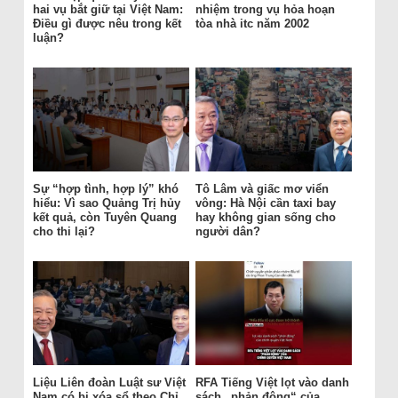
hai vụ bắt giữ tại Việt Nam:
nhiệm trong vụ hỏa hoạn
Điều gì được nêu trong kết
tòa nhà itc năm 2002
luận?
Sự “hợp tình, hợp lý” khó
Tô Lâm và giấc mơ viển
hiểu: Vì sao Quảng Trị hủy
vông: Hà Nội cần taxi bay
kết quả, còn Tuyên Quang
hay không gian sống cho
cho thi lại?
người dân?
Liệu Liên đoàn Luật sư Việt
RFA Tiếng Việt lọt vào danh
Nam có bị xóa sổ theo Chỉ
sách „phản động“ của