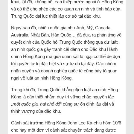
khai, lật đổ, khủng bố, can thiệp nước ngoài ở Hồng Kông
và có thể cho phép các cơ quan an ninh và tình báo của
Trung Quốc đại lục thiết lập cơ sở tại đặc khu.
Ngay sau đó, nhiều quốc gia như Anh, Mỹ, Canada,
Australia, Nhật Bản, Hàn Quốc… đã đưa ra phản ứng về
quyết định của Quốc hội Trung Quốc thông qua dự luật
an ninh quốc gia gây tranh cãi dành cho Đặc khu Hành
chính Hồng Kông mà giới quan sát lo ngại có thể đe dọa
tới quyền tự trị đặc biệt và sự tự do tại đây. Các nhóm
nhân quyền và doanh nghiệp quốc tế cũng bày tỏ quan
ngại về luật an ninh Hồng Kông.
Trong khi đó, Trung Quốc khẳng định luật an ninh Hồng
Kông là cần thiết nhằm duy trì vững chắc nguyên tắc
„
một quốc gia, hai chế độ
“ cùng sự ổn định lâu dài và
thịnh vượng của đặc khu.
Cảnh sát trưởng Hồng Kông John Lee Ka-chiu hôm 10/6
cho hay một đơn vị cảnh sát chuyên trách đang được