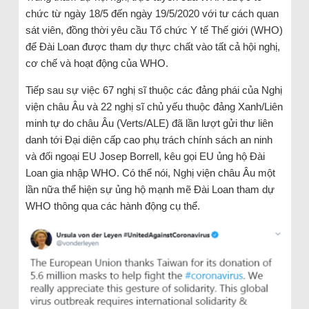
chức từ ngày 18/5 đến ngày 19/5/2020 với tư cách quan
sát viên, đồng thời yêu cầu Tổ chức Y tế Thế giới (WHO)
để Đài Loan được tham dự thực chất vào tất cả hội nghị,
cơ chế và hoạt động của WHO.
Tiếp sau sự việc 67 nghị sĩ thuộc các đảng phái của Nghị
viện châu Âu và 22 nghị sĩ chủ yếu thuộc đảng Xanh/Liên
minh tự do châu Âu (Verts/ALE) đã lần lượt gửi thư liên
danh tới Đại diện cấp cao phụ trách chính sách an ninh
và đối ngoại EU Josep Borrell, kêu gọi EU ủng hộ Đài
Loan gia nhập WHO. Có thể nói, Nghị viện châu Âu một
lần nữa thể hiện sự ủng hộ mạnh mẽ Đài Loan tham dự
WHO thông qua các hành động cụ thể.