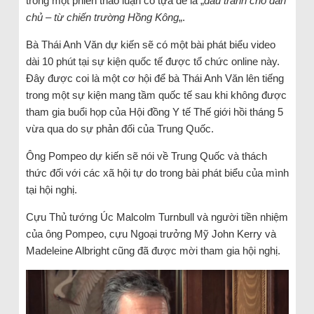
trong một phiên thảo luận có tựa đề là „
đấu tranh cho dân
chủ – từ chiến trường Hồng Kông
„.
Bà Thái Anh Văn dự kiến sẽ có một bài phát biểu video
dài 10 phút tại sự kiện quốc tế được tổ chức online này.
Đây được coi là một cơ hội để bà Thái Anh Văn lên tiếng
trong một sự kiện mang tầm quốc tế sau khi không được
tham gia buổi họp của Hội đồng Y tế Thế giới hồi tháng 5
vừa qua do sự phản đối của Trung Quốc.
Ông Pompeo dự kiến sẽ nói về Trung Quốc và thách
thức đối với các xã hội tự do trong bài phát biểu của mình
tại hội nghị.
Cựu Thủ tướng Úc Malcolm Turnbull và người tiền nhiệm
của ông Pompeo, cựu Ngoại trưởng Mỹ John Kerry và
Madeleine Albright cũng đã được mời tham gia hội nghị.