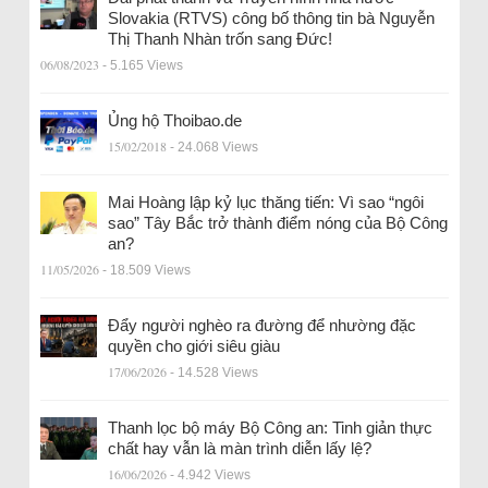
Slovakia (RTVS) công bố thông tin bà Nguyễn
Thị Thanh Nhàn trốn sang Đức!
06/08/2023
- 5.165 Views
Ủng hộ Thoibao.de
15/02/2018
- 24.068 Views
Mai Hoàng lập kỷ lục thăng tiến: Vì sao “ngôi
sao” Tây Bắc trở thành điểm nóng của Bộ Công
an?
11/05/2026
- 18.509 Views
Đẩy người nghèo ra đường để nhường đặc
quyền cho giới siêu giàu
17/06/2026
- 14.528 Views
Thanh lọc bộ máy Bộ Công an: Tinh giản thực
chất hay vẫn là màn trình diễn lấy lệ?
16/06/2026
- 4.942 Views