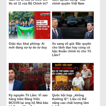
thị số 11 của Bộ Chính trị?
chính quyền Việt Nam
Giáo dục khai phóng: Ai
Xe sang vô giá: Đặc quyền
mới đang sợ tự do tư duy
cho lãnh đạo hay củng cố
hậu thuẫn chính trị cho Tô
Lâm?
Kỷ nguyên Tô Lâm: Vì sao
Quốc hội họp „không
hàng trăm Đảng Viên
thường lệ“: Liệu có thể
ĐCSVN lại ủng hộ Nhà báo
nâng cao chất lượng làm