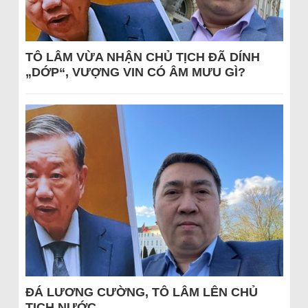
TÔ LÂM VỪA NHẬN CHỦ TỊCH ĐÃ DÍNH
„DỚP“, VƯỢNG VIN CÓ ÂM MƯU GÌ?
ĐÁ LƯƠNG CƯỜNG, TÔ LÂM LÊN CHỦ
TỊCH NƯỚC