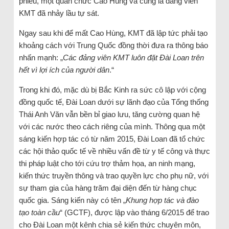
phiếu, một quan chức Cao Hùng và cũng là đảng viên
KMT đã nhảy lầu tự sát.
Ngay sau khi để mất Cao Hùng, KMT đã lập tức phải tạo
khoảng cách với Trung Quốc đồng thời đưa ra thông báo
nhấn mạnh: „
Các đảng viên KMT luôn đặt Đài Loan trên
hết vì lợi ích của người dân
.“
Trong khi đó, mặc dù bị Bắc Kinh ra sức cô lập với cộng
đồng quốc tế, Đài Loan dưới sự lãnh đạo của Tổng thống
Thái Anh Văn vẫn bền bỉ giao lưu, tăng cường quan hệ
với các nước theo cách riêng của mình. Thông qua một
sáng kiến hợp tác có từ năm 2015, Đài Loan đã tổ chức
các hội thảo quốc tế về nhiều vấn đề từ y tế công và thực
thi pháp luật cho tới cứu trợ thảm họa, an ninh mạng,
kiến thức truyền thông và trao quyền lực cho phụ nữ, với
sự tham gia của hàng trăm đại diện đến từ hàng chục
quốc gia. Sáng kiến này có tên „
Khung hợp tác và đào
tạo toàn cầu
“ (GCTF), được lập vào tháng 6/2015 để trao
cho Đài Loan một kênh chia sẻ kiến thức chuyên môn,