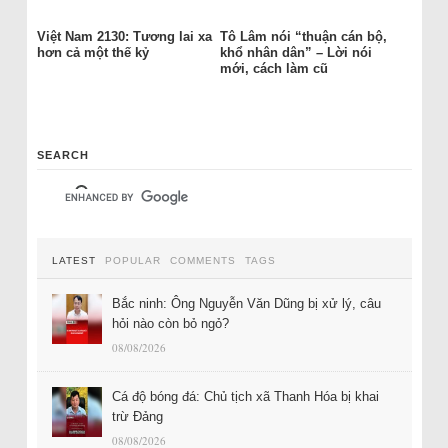
Việt Nam 2130: Tương lai xa
Tô Lâm nói “thuận cán bộ,
hơn cả một thế kỷ
khổ nhân dân” – Lời nói
mới, cách làm cũ
SEARCH
LATEST
POPULAR
COMMENTS
TAGS
Bắc ninh: Ông Nguyễn Văn Dũng bị xử lý, câu
hỏi nào còn bỏ ngỏ?
08/08/2026
Cá độ bóng đá: Chủ tịch xã Thanh Hóa bị khai
trừ Đảng
08/08/2026