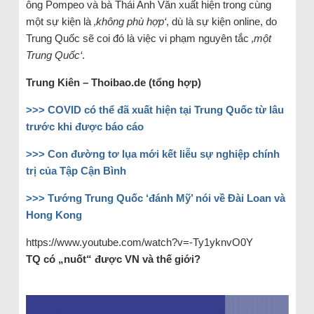
ông Pompeo và bà Thái Anh Văn xuất hiện trong cùng
một sự kiện là
‚không phù hợp‘
, dù là sự kiện online, do
Trung Quốc sẽ coi đó là việc vi phạm nguyên tắc
‚một
Trung Quốc‘
.
Trung Kiên – Thoibao.de (tổng hợp)
>>> COVID có thể đã xuất hiện tại Trung Quốc từ lâu
trước khi được báo cáo
>>> Con đường tơ lụa mới kết liễu sự nghiệp chính
trị của Tập Cận Bình
>>> Tướng Trung Quốc ‘đánh Mỹ’ nói về Đài Loan và
Hong Kong
https://www.youtube.com/watch?v=-Ty1yknvO0Y
TQ có „nuốt“ được VN và thế giới?