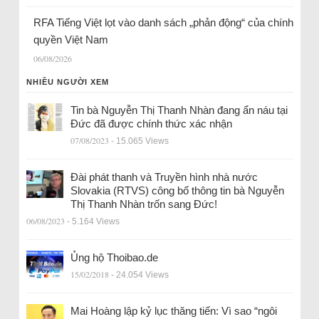
RFA Tiếng Việt lọt vào danh sách „phản động“ của chính
quyền Việt Nam
06/08/2026
NHIỀU NGƯỜI XEM
Tin bà Nguyễn Thị Thanh Nhàn đang ẩn náu tại
Đức đã được chính thức xác nhận
07/08/2023
- 15.065 Views
Đài phát thanh và Truyền hình nhà nước
Slovakia (RTVS) công bố thông tin bà Nguyễn
Thị Thanh Nhàn trốn sang Đức!
06/08/2023
- 5.164 Views
Ủng hộ Thoibao.de
15/02/2018
- 24.054 Views
Mai Hoàng lập kỷ lục thăng tiến: Vì sao “ngôi