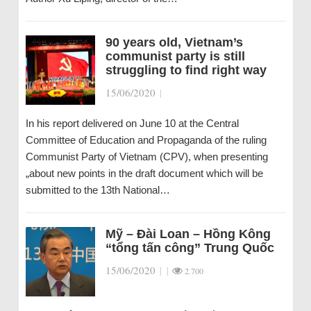
90 years old, Vietnam’s
communist party is still
struggling to find right way
15/06/2020
|
In his report delivered on June 10 at the Central
Committee of Education and Propaganda of the ruling
Communist Party of Vietnam (CPV), when presenting
„about new points in the draft document which will be
submitted to the 13th National…
Mỹ – Đài Loan – Hồng Kông
“tổng tấn công” Trung Quốc
15/06/2020
|
|
2.700