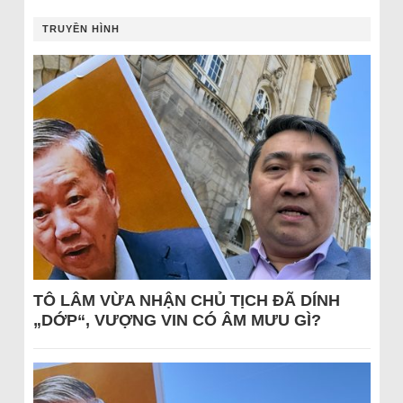
TRUYỀN HÌNH
TÔ LÂM VỪA NHẬN CHỦ TỊCH ĐÃ DÍNH
„DỚP“, VƯỢNG VIN CÓ ÂM MƯU GÌ?