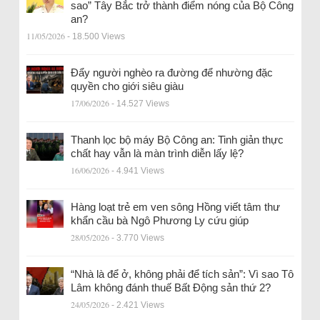
sao” Tây Bắc trở thành điểm nóng của Bộ Công
an?
11/05/2026
- 18.500 Views
Đẩy người nghèo ra đường để nhường đặc
quyền cho giới siêu giàu
17/06/2026
- 14.527 Views
Thanh lọc bộ máy Bộ Công an: Tinh giản thực
chất hay vẫn là màn trình diễn lấy lệ?
16/06/2026
- 4.941 Views
Hàng loạt trẻ em ven sông Hồng viết tâm thư
khẩn cầu bà Ngô Phương Ly cứu giúp
28/05/2026
- 3.770 Views
“Nhà là để ở, không phải để tích sản”: Vì sao Tô
Lâm không đánh thuế Bất Động sản thứ 2?
24/05/2026
- 2.421 Views