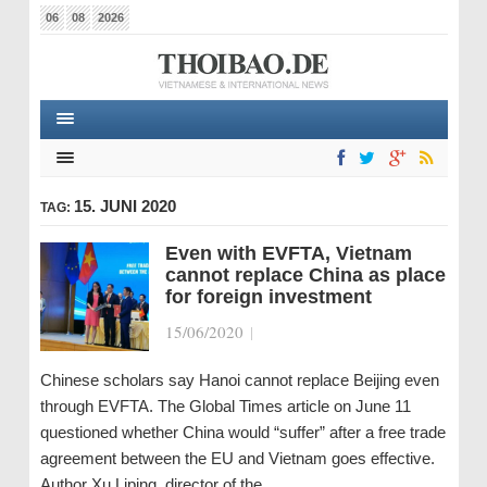
06
08
2026
15. JUNI 2020
TAG:
Even with EVFTA, Vietnam
cannot replace China as place
for foreign investment
15/06/2020
|
Chinese scholars say Hanoi cannot replace Beijing even
through EVFTA. The Global Times article on June 11
questioned whether China would “suffer” after a free trade
agreement between the EU and Vietnam goes effective.
Author Xu Liping, director of the…