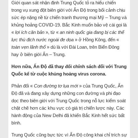
Giới quan sát nhận định Trung Quốc tỏ ra hiếu chiến
trong vụ xung đột biên giới với Ấn Độ trong bối cảnh chịu
sức ép nặng nề từ chiến tranh thương mại Mỹ – Trung và
khủng hoảng COVID-19. Bắc Kinh muốn bảo vệ cái gọi là
«
lợi ích căn bản
», từ «
an ninh quốc gia đang bị các thế
lực thù địch nước ngoài đe dọa
» ở Hồng Kông, đến «
toàn vẹn lãnh thổ
» dù là với Đài Loan, trên Biển Đông
hay ở biên giới Ấn – Trung.
Hơn nữa, Ấn Độ đã thay đổi chính sách đối với Trung
Quốc kể từ cuộc khủng hoảng virus corona.
Phản đối «
Con đường tơ lụa mới
» của Trung Quốc, Ấn
Độ đã và đang xây dựng những con đường và phi đạo
dọc theo biên giới với Trung Quốc trong nỗ lực kiểm soát
chặt chẽ hơn các khu vực có giá trị chiến lược này. Các
hành động của New Delhi đã khiến Bắc Kinh hết sức bất
bình.
Trung Quốc cũng bực tức vì Ấn Độ công khai chỉ trích sự