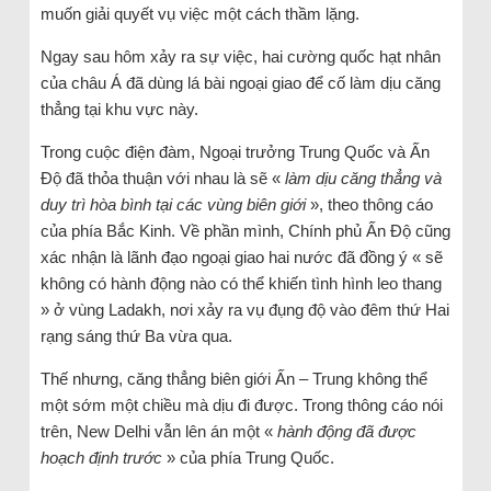
muốn giải quyết vụ việc một cách thầm lặng.
Ngay sau hôm xảy ra sự việc, hai cường quốc hạt nhân
của châu Á đã dùng lá bài ngoại giao để cố làm dịu căng
thẳng tại khu vực này.
Trong cuộc điện đàm, Ngoại trưởng Trung Quốc và Ấn
Độ đã thỏa thuận với nhau là sẽ «
làm dịu căng thẳng và
duy trì hòa bình tại các vùng biên giới
», theo thông cáo
của phía Bắc Kinh. Về phần mình, Chính phủ Ấn Độ cũng
xác nhận là lãnh đạo ngoại giao hai nước đã đồng ý « sẽ
không có hành động nào có thể khiến tình hình leo thang
» ở vùng Ladakh, nơi xảy ra vụ đụng độ vào đêm thứ Hai
rạng sáng thứ Ba vừa qua.
Thế nhưng, căng thẳng biên giới Ấn – Trung không thể
một sớm một chiều mà dịu đi được. Trong thông cáo nói
trên, New Delhi vẫn lên án một «
hành động đã được
hoạch định trước
» của phía Trung Quốc.