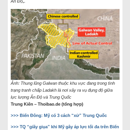
Ấn Độ
„.
Ảnh: Thung lũng Galwan thuộc khu vực đang trong tình
trạng tranh chấp Ladakh là nơi xảy ra vụ đụng độ giữa
lực lượng Ấn Độ và Trung Quốc
Trung Kiên – Thoibao.de (tổng hợp)
>>> Biển Đông: Mỹ có 3 cách “xử” Trung Quốc
>>> TQ “giãy giụa” khi Mỹ gây áp lực tối đa trên Biển