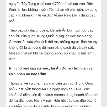
nguyên Tây Tạng ở độ cao 4.700 mét để tập trận. Bắc
Kinh lần lựa không muốn đàm phán về biên giới, lợi dụng
các khó khăn kinh tế và dịch tễ mà New Delhi đang gặp
phải.
Theo báo chí địa phương, khi lính Ấn Độ muốn dỡ các
căn lều của quân Trung Quốc dựng lên dọc theo sông
Galwan lấn sâu vào lãnh thổ Ấn, những người lính Ấn tay
không đã bị tấn công dã man bằng gạch đá và gậy sắt.
Một số chết rét khi rơi xuống sông, số khác bị bắt làm tù
binh.
RFI cho biết sau sự việc, tại Ấn Độ, sự tức giận và
cơn phẫn nộ bao trùm.
Thông tin về vụ chạm súng ở biên giới với Trung Quốc
phủ kín truyền thông Ấn Độ ngay hôm sau 17/6, che
khuất cả diễn biến dịch virus corona đang hoành hành dữ
dội tại đất nước Nam Á này. Hầu hết các báo đều bày tỏ
sự phẫn nộ coi đó là hành động «
khiêu khích nghiêm