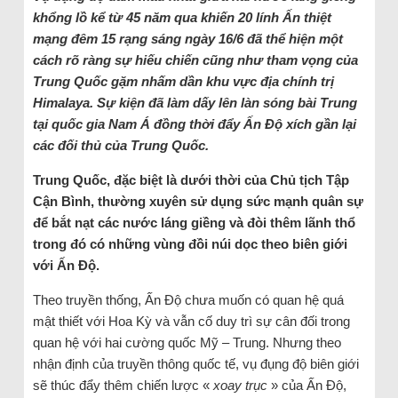
khổng lồ kể từ 45 năm qua khiến 20 lính Ấn thiệt
mạng đêm 15 rạng sáng ngày 16/6 đã thể hiện một
cách rõ ràng sự hiếu chiến cũng như tham vọng của
Trung Quốc gặm nhấm dần khu vực địa chính trị
Himalaya. Sự kiện đã làm dấy lên làn sóng bài Trung
tại quốc gia Nam Á đồng thời đẩy Ấn Độ xích gần lại
các đối thủ của Trung Quốc.
Trung Quốc, đặc biệt là dưới thời của Chủ tịch Tập
Cận Bình, thường xuyên sử dụng sức mạnh quân sự
để bắt nạt các nước láng giềng và đòi thêm lãnh thổ
trong đó có những vùng đồi núi dọc theo biên giới
với Ấn Độ.
Theo truyền thống, Ấn Độ chưa muốn có quan hệ quá
mật thiết với Hoa Kỳ và vẫn cố duy trì sự cân đối trong
quan hệ với hai cường quốc Mỹ – Trung. Nhưng theo
nhận định của truyền thông quốc tế, vụ đụng độ biên giới
sẽ thúc đẩy thêm chiến lược «
xoay trục
» của Ấn Độ,