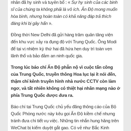
nhân đã hy sinh và tuyên bố : «
Sự hy sinh của các binh
sĩ của chúng ta không phải là vô ích. Ấn Độ mong muốn
hòa bình, nhưng hoàn toàn có khả năng đáp trả thích
đáng khi bị gây hấn
».
Đồng thời New Delhi đã gửi hàng trăm quân tăng viện
đến khu vực xảy ra đụng độ với Trung Quốc. Ông Modi
để tại vị nhiệm kỳ thứ hai đã hứa hẹn duy trì toàn vẹn
lãnh thổ và bảo đảm an ninh quốc gia.
Trong lúc báo chí Ấn Độ phẫn nộ vì cuộc tấn công
của Trung Quốc, truyền thông Hoa lục lại ít nói đến,
thậm chí kênh truyền hình nhà nước CCTV còn làm
ngơ, và tất nhiên không có thiệt hại nhân mạng nào ở
phía Trung Quốc được đưa ra.
Báo chí tại Trung Quốc chủ yếu đăng thông cáo của Bộ
Quốc Phòng nước này kêu gọi Ấn Độ kiềm chế nhưng
tránh đưa chi tiết vụ việc. Những tin nhắn hung hăng trên
WeChat bị kiểm duyệt gắt gao. Có vẻ như Bắc Kinh