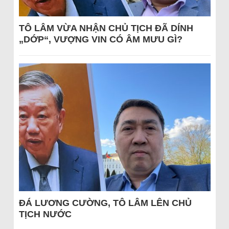
TÔ LÂM VỪA NHẬN CHỦ TỊCH ĐÃ DÍNH
„DỚP“, VƯỢNG VIN CÓ ÂM MƯU GÌ?
ĐÁ LƯƠNG CƯỜNG, TÔ LÂM LÊN CHỦ
TỊCH NƯỚC