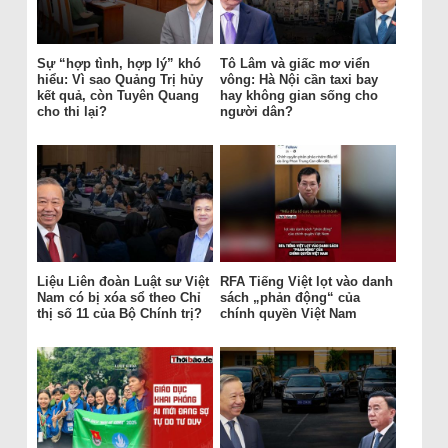
Sự “hợp tình, hợp lý” khó
Tô Lâm và giấc mơ viển
hiểu: Vì sao Quảng Trị hủy
vông: Hà Nội cần taxi bay
kết quả, còn Tuyên Quang
hay không gian sống cho
cho thi lại?
người dân?
Liệu Liên đoàn Luật sư Việt
RFA Tiếng Việt lọt vào danh
Nam có bị xóa sổ theo Chỉ
sách „phản động“ của
thị số 11 của Bộ Chính trị?
chính quyền Việt Nam