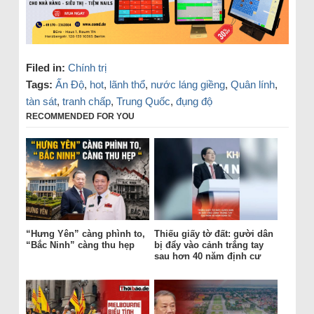
Filed in:
Chính trị
Tags:
Ấn Độ
,
hot
,
lãnh thổ
,
nước láng giềng
,
Quân lính
,
tàn sát
,
tranh chấp
,
Trung Quốc
,
đụng độ
RECOMMENDED FOR YOU
“Hưng Yên” càng phình to,
Thiếu giấy tờ đất: gười dân
“Bắc Ninh” càng thu hẹp
bị đẩy vào cảnh trắng tay
sau hơn 40 năm định cư