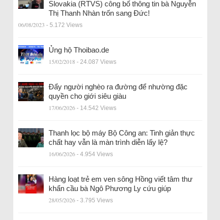
Slovakia (RTVS) công bố thông tin bà Nguyễn
Thị Thanh Nhàn trốn sang Đức!
06/08/2023
- 5.172 Views
Ủng hộ Thoibao.de
15/02/2018
- 24.087 Views
Đẩy người nghèo ra đường để nhường đặc
quyền cho giới siêu giàu
17/06/2026
- 14.542 Views
Thanh lọc bộ máy Bộ Công an: Tinh giản thực
chất hay vẫn là màn trình diễn lấy lệ?
16/06/2026
- 4.954 Views
Hàng loạt trẻ em ven sông Hồng viết tâm thư
khẩn cầu bà Ngô Phương Ly cứu giúp
28/05/2026
- 3.795 Views