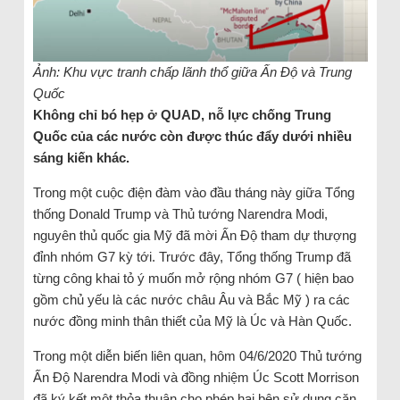
Ảnh: Khu vực tranh chấp lãnh thổ giữa Ấn Độ và Trung
Quốc
Không chỉ bó hẹp ở QUAD, nỗ lực chống Trung
Quốc của các nước còn được thúc đẩy dưới nhiều
sáng kiến khác.
Trong một cuộc điện đàm vào đầu tháng này giữa Tổng
thống Donald Trump và Thủ tướng Narendra Modi,
nguyên thủ quốc gia Mỹ đã mời Ấn Độ tham dự thượng
đỉnh nhóm G7 kỳ tới. Trước đây, Tổng thống Trump đã
từng công khai tỏ ý muốn mở rộng nhóm G7 ( hiện bao
gồm chủ yếu là các nước châu Âu và Bắc Mỹ ) ra các
nước đồng minh thân thiết của Mỹ là Úc và Hàn Quốc.
Trong một diễn biến liên quan, hôm 04/6/2020 Thủ tướng
Ấn Độ Narendra Modi và đồng nhiệm Úc Scott Morrison
đã ký kết một thỏa thuận cho phép hai bên sử dụng căn