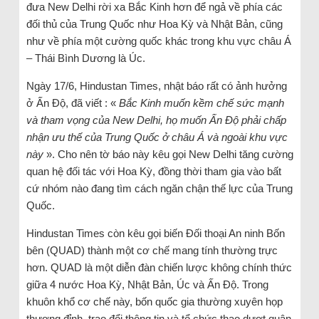
đưa New Delhi rời xa Bắc Kinh hơn để ngả về phía các
đối thủ của Trung Quốc như Hoa Kỳ và Nhật Bản, cũng
như về phía một cường quốc khác trong khu vực châu Á
– Thái Bình Dương là Úc.
Ngày 17/6, Hindustan Times, nhật báo rất có ảnh hưởng
ở Ấn Độ, đã viết : «
Bắc Kinh muốn kềm chế sức mạnh
và tham vọng của New Delhi, họ muốn Ấn Độ phải chấp
nhận ưu thế của Trung Quốc ở châu Á và ngoài khu vực
này
». Cho nên tờ báo này kêu gọi New Delhi tăng cường
quan hệ đối tác với Hoa Kỳ, đồng thời tham gia vào bất
cứ nhóm nào đang tìm cách ngăn chận thế lực của Trung
Quốc.
Hindustan Times còn kêu gọi biến Đối thoại An ninh Bốn
bên (QUAD) thành một cơ chế mang tính thường trực
hơn. QUAD là một diễn đàn chiến lược không chính thức
giữa 4 nước Hoa Kỳ, Nhật Bản, Úc và Ấn Độ. Trong
khuôn khổ cơ chế này, bốn quốc gia thường xuyên họp
thượng đỉnh, trao đổi thông tin và tổ chức thao dượt quân