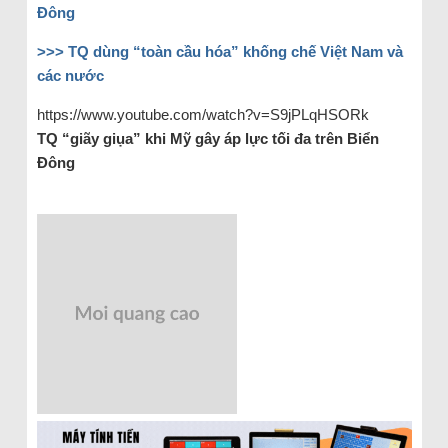
Đông
>>> TQ dùng “toàn cầu hóa” khống chế Việt Nam và
các nước
https://www.youtube.com/watch?v=S9jPLqHSORk
TQ “giãy giụa” khi Mỹ gây áp lực tối đa trên Biển
Đông