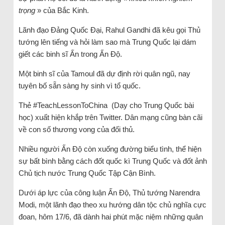
trọng
» của Bắc Kinh.
Lãnh đạo Đảng Quốc Đại, Rahul Gandhi đã kêu gọi Thủ
tướng lên tiếng và hỏi làm sao mà Trung Quốc lại dám
giết các binh sĩ Ấn trong Ấn Độ.
Một binh sĩ của Tamoul đã dự định rời quân ngũ, nay
tuyên bố sẵn sàng hy sinh vì tổ quốc.
Thẻ #TeachLessonToChina (Dạy cho Trung Quốc bài
học) xuất hiện khắp trên Twitter. Dân mạng cũng bàn cãi
về con số thương vong của đối thủ.
Nhiều người Ấn Độ còn xuống đường biểu tình, thể hiện
sự bất bình bằng cách đốt quốc kì Trung Quốc và đốt ảnh
Chủ tịch nước Trung Quốc Tập Cận Bình.
Dưới áp lực của công luận Ấn Độ, Thủ tướng Narendra
Modi, một lãnh đạo theo xu hướng dân tộc chủ nghĩa cực
đoan, hôm 17/6, đã dành hai phút mặc niệm những quân