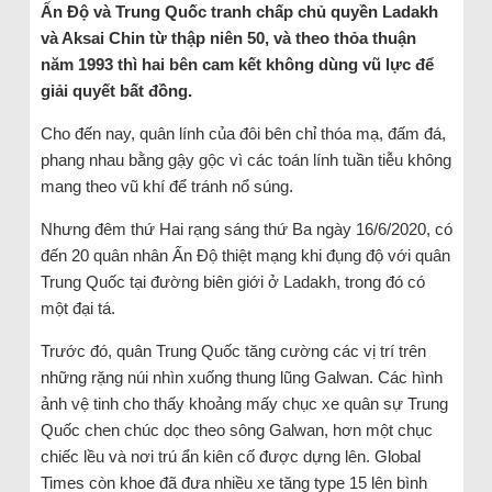
Ấn Độ và Trung Quốc tranh chấp chủ quyền Ladakh
và Aksai Chin từ thập niên 50, và theo thỏa thuận
năm 1993 thì hai bên cam kết không dùng vũ lực để
giải quyết bất đồng.
Cho đến nay, quân lính của đôi bên chỉ thóa mạ, đấm đá,
phang nhau bằng gậy gộc vì các toán lính tuần tiễu không
mang theo vũ khí để tránh nổ súng.
Nhưng đêm thứ Hai rạng sáng thứ Ba ngày 16/6/2020, có
đến 20 quân nhân Ấn Độ thiệt mạng khi đụng độ với quân
Trung Quốc tại đường biên giới ở Ladakh, trong đó có
một đại tá.
Trước đó, quân Trung Quốc tăng cường các vị trí trên
những rặng núi nhìn xuống thung lũng Galwan. Các hình
ảnh vệ tinh cho thấy khoảng mấy chục xe quân sự Trung
Quốc chen chúc dọc theo sông Galwan, hơn một chục
chiếc lều và nơi trú ẩn kiên cố được dựng lên. Global
Times còn khoe đã đưa nhiều xe tăng type 15 lên bình