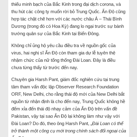
thiếu minh bạch của Bắc Kinh trong đại dịch corona, và
thu hút các công ty muốn rời bỏ Trung Quốc. Ấn Độ cũng
hợp tác chặt chẽ hơn với các nước châu Á – Thái Bình
Dương (trong đó có Hoa Kỳ) đang lo ngại trước sự bành
trướng quân sự của Bắc Kinh tại Biển Đông.
Không chỉ ủng hộ yêu cầu điều tra về nguồn gốc của
virus, hai nghị sĩ Ấn Độ còn tham gia dự lễ tuyên thệ
nhậm chức của nữ tổng thống Đài Loan. Đây là điều
chưa từng thấy từ trước đến nay.
Chuyên gia Harsh Pant, giám đốc nghiên cứu tại trung
tâm tham vấn độc lập Observer Research Foundation
ORF, New Delhi, cho rằng thái độ mới của New Delhi bắt
nguồn từ nhận định là cho đến nay, Trung Quốc không hề
đếm xỉa đến thái độ nhạy cảm của Ấn Độ trên vấn đề
Pakistan, vậy tại sao Ấn Độ lại không làm như vậy với
Đài Loan? Do đó, theo ông Harsh Pant, „
Đài Loan có thể
trở thành một công cụ mới trong chính sách đối ngoại của