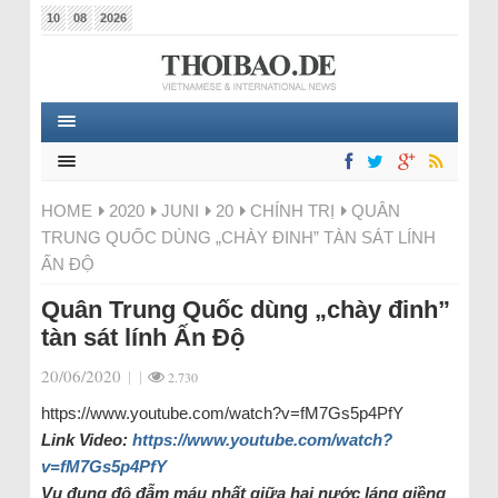
10
08
2026
HOME
2020
JUNI
20
CHÍNH TRỊ
QUÂN
TRUNG QUỐC DÙNG „CHÀY ĐINH” TÀN SÁT LÍNH
ẤN ĐỘ
Quân Trung Quốc dùng „chày đinh”
tàn sát lính Ấn Độ
20/06/2020
|
|
2.730
https://www.youtube.com/watch?v=fM7Gs5p4PfY
Link Video:
https://www.youtube.com/watch?
v=fM7Gs5p4PfY
Vụ đụng độ đẫm máu nhất giữa hai nước láng giềng