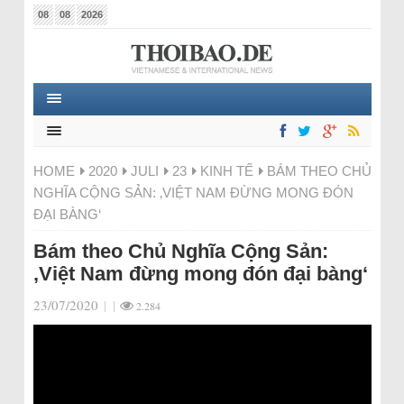
08
08
2026
HOME
2020
JULI
23
KINH TẾ
BÁM THEO CHỦ
NGHĨA CỘNG SẢN: ‚VIỆT NAM ĐỪNG MONG ĐÓN
ĐẠI BÀNG‘
Bám theo Chủ Nghĩa Cộng Sản:
‚Việt Nam đừng mong đón đại bàng‘
23/07/2020
|
|
2.284