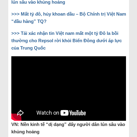
lún sâu vào khủng hoảng
>>> Mất tỷ đô, hủy khoan dầu – Bộ Chính trị Việt Nam
“đầu hàng” TQ?
>>> Tái xác nhận tin Việt nam mất một tỷ Đô la bồi
thường cho Repsol rời khỏi Biển Đông dưới áp lực
của Trung Quốc
VN: Nền kinh tế “dị dạng” đẩy người dân lún sâu vào
khủng hoảng