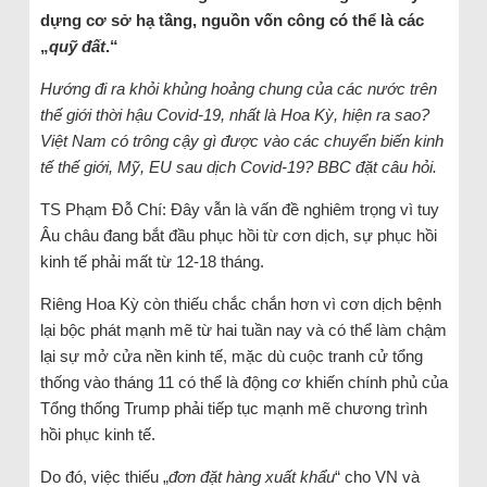
dựng cơ sở hạ tầng, nguồn vốn công có thể là các
„
quỹ đất
.“
Hướng đi ra khỏi khủng hoảng chung của các nước trên
thế giới thời hậu Covid-19, nhất là Hoa Kỳ, hiện ra sao?
Việt Nam có trông cậy gì được vào các chuyển biến kinh
tế thế giới, Mỹ, EU sau dịch Covid-19? BBC đặt câu hỏi.
TS Phạm Đỗ Chí: Đây vẫn là vấn đề nghiêm trọng vì tuy
Âu châu đang bắt đầu phục hồi từ cơn dịch, sự phục hồi
kinh tế phải mất từ 12-18 tháng.
Riêng Hoa Kỳ còn thiếu chắc chắn hơn vì cơn dịch bệnh
lại bộc phát mạnh mẽ từ hai tuần nay và có thể làm chậm
lại sự mở cửa nền kinh tế, mặc dù cuộc tranh cử tổng
thống vào tháng 11 có thể là động cơ khiến chính phủ của
Tổng thống Trump phải tiếp tục mạnh mẽ chương trình
hồi phục kinh tế.
Do đó, việc thiếu „
đơn đặt hàng xuất khẩu
“ cho VN và