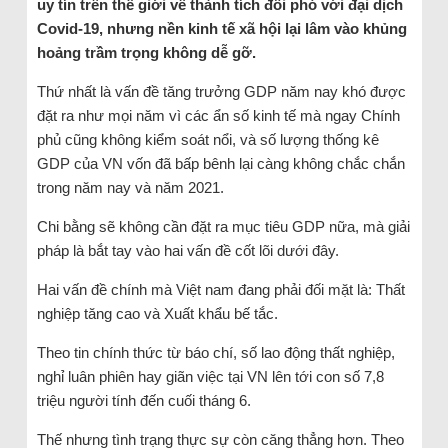
uy tín trên thế giới về thành tích đối phó với đại dịch
Covid-19, nhưng nền kinh tế xã hội lại lâm vào khủng
hoảng trầm trọng không dễ gỡ.
Thứ nhất là vấn đề tăng trưởng GDP năm nay khó được
đặt ra như mọi năm vì các ẩn số kinh tế mà ngay Chính
phủ cũng không kiểm soát nổi, và số lượng thống kê
GDP của VN vốn đã bấp bênh lại càng không chắc chắn
trong năm nay và năm 2021.
Chi bằng sẽ không cần đặt ra mục tiêu GDP nữa, mà giải
pháp là bắt tay vào hai vấn đề cốt lõi dưới đây.
Hai vấn đề chính mà Việt nam đang phải đối mặt là: Thất
nghiệp tăng cao và Xuất khẩu bế tắc.
Theo tin chính thức từ báo chí, số lao động thất nghiệp,
nghỉ luân phiên hay giãn việc tại VN lên tới con số 7,8
triệu người tính đến cuối tháng 6.
Thế nhưng tình trạng thực sự còn căng thẳng hơn. Theo