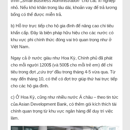
trình „
Small Business Administration
“ cho các xí nghiệp
nhỏ. Nếu khó khăn trong lâu dài, khoản vay để trả lương
bổng có thể được miễn trả.
b) Hỗ trợ trực tiếp cho hộ gia đình để nâng cao chi tiêu
khẩn cấp. Đây là biện pháp hữu hiệu cho các nước có
khu vực phi chính thức đóng vai trò quan trọng như ở
Việt Nam.
Ngay cả ở nước giàu như Hoa Kỳ, Chính phủ đã phát
cho mỗi người 1200$ (và 500$ cho mỗi trẻ em) để chi
tiêu trong đợt „
cứu trợ‘
đầu trong tháng 4-5 vừa qua. Từ
nay đến tháng 10, có thể có đợt trợ giúp thứ hai trực tiếp
cho các hộ gia đình.
c) Ở Hoa Kỳ, cũng như nhiều nước Á châu – theo tin tức
của Asian Development Bank, có thêm gói kích thích tài
chính quan trọng từ khu vực ngân hàng để duy trì việc
làm.