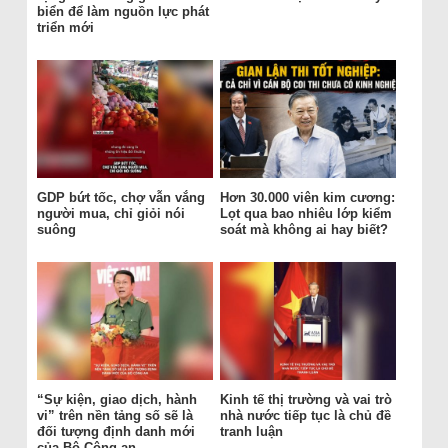
biển để làm nguồn lực phát
triển mới
GDP bứt tốc, chợ vẫn vắng
Hơn 30.000 viên kim cương:
người mua, chỉ giỏi nói
Lọt qua bao nhiêu lớp kiểm
suông
soát mà không ai hay biết?
“Sự kiện, giao dịch, hành
Kinh tế thị trường và vai trò
vi” trên nền tảng số sẽ là
nhà nước tiếp tục là chủ đề
đối tượng định danh mới
tranh luận
của Bộ Công an