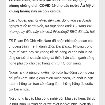
phòng chống dịch COVID-19 cho các nước Âu Mỹ vì
khủng hoảng này sẽ còn kéo dài.
Các chuyên gia nói nhiều đến việc đồng vốn và doanh
nghiệp quốc tế chuyển, rút một phần khỏi TQ sang VN,
nhưng nay điều này còn khả thi không? BBC đặt câu hỏi.
TS Phạm Đỗ Chí: Việt Nam đã nhộn nhịp sửa soạn các
chương trình mệnh danh „
Đón Đại Bàng
„. Nhưng trong
thực tế, việc này sẽ không hề dễ dàng vì căn bản là hạ
tầng cơ sở chưa sẵn sàng và thiếu hẳn các ngành công
nghệ phụ trợ cho các hãng lớn từ TQ dọn sang.
Ngoài ra khả năng chuyên môn của lao động còn tương
đối yếu kém, luật lệ còn thiếu minh bạch, và nhất là nạn
tham nhũng lan tràn còn đang làm những hãng đa quốc
gia lớn e ngại.
Nói chung là các khu công nghệ còn khá yếu kém, thí dụ
là khu Bình Dương đã được thiết lập với nhiều vốn đầu