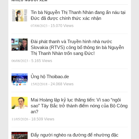
NHIỀU NGƯỜI XEM
Tin bà Nguyễn Thị Thanh Nhàn đang ẩn náu tại
Đức đã được chính thức xác nhận
07/08/2023
- 15.070 Views
Đài phát thanh và Truyền hình nhà nước
Slovakia (RTVS) công bố thông tin bà Nguyễn
Thị Thanh Nhàn trốn sang Đức!
06/08/2023
- 5.165 Views
Ủng hộ Thoibao.de
15/02/2018
- 24.068 Views
Mai Hoàng lập kỷ lục thăng tiến: Vì sao “ngôi
sao” Tây Bắc trở thành điểm nóng của Bộ Công
an?
11/05/2026
- 18.509 Views
Đẩy người nghèo ra đường để nhường đặc