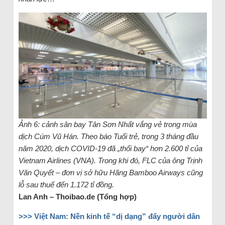
Ảnh 6: cảnh sân bay Tân Sơn Nhất vắng vẻ trong mùa
dịch Cúm Vũ Hán. Theo báo Tuổi trẻ, trong 3 tháng đầu
năm 2020, dịch COVID-19 đã „thổi bay“ hơn 2.600 tỉ của
Vietnam Airlines (VNA). Trong khi đó, FLC của ông Trịnh
Văn Quyết – đơn vị sở hữu Hãng Bamboo Airways cũng
lỗ sau thuế đến 1.172 tỉ đồng.
Lan Anh – Thoibao.de (Tổng hợp)
>>> Việt Nam: Nền kinh tế “dị dạng” đẩy người dân