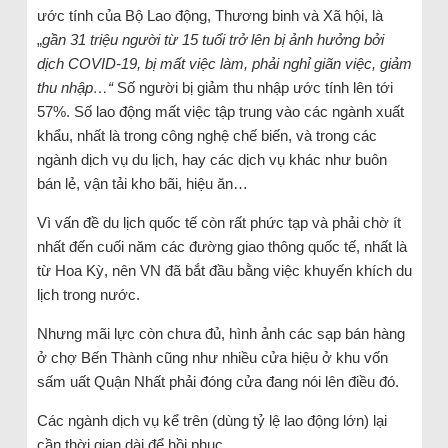
ước tính của Bộ Lao động, Thương binh và Xã hội, là
„
gần 31 triệu người từ 15 tuổi trở lên bị ảnh hưởng bởi
dịch COVID-19, bị mất việc làm, phải nghỉ giãn việc, giảm
thu nhập…“
Số người bị giảm thu nhập ước tính lên tới
57%. Số lao động mất việc tập trung vào các ngành xuất
khẩu, nhất là trong công nghệ chế biến, và trong các
ngành dịch vụ du lịch, hay các dịch vụ khác như buôn
bán lẻ, vận tải kho bãi, hiệu ăn…
Vì vấn đề du lịch quốc tế còn rất phức tạp và phải chờ ít
nhất đến cuối năm các đường giao thông quốc tế, nhất là
từ Hoa Kỳ, nên VN đã bắt đầu bằng việc khuyến khích du
lịch trong nước.
Nhưng mãi lực còn chưa đủ, hình ảnh các sạp bán hàng
ở chợ Bến Thành cũng như nhiều cửa hiệu ở khu vốn
sấm uất Quận Nhất phải đóng cửa đang nói lên điều đó.
Các ngành dịch vụ kể trên (dùng tỷ lệ lao động lớn) lại
cần thời gian dài để hồi phục.