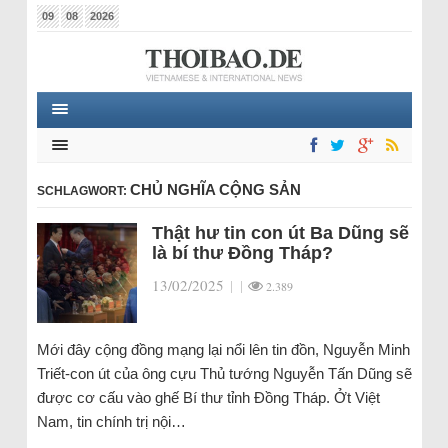
09
08
2026
CHỦ NGHĨA CỘNG SẢN
SCHLAGWORT:
Thật hư tin con út Ba Dũng sẽ
là bí thư Đồng Tháp?
13/02/2025
|
|
2.389
Mới đây cộng đồng mạng lại nổi lên tin đồn, Nguyễn Minh
Triết-con út của ông cựu Thủ tướng Nguyễn Tấn Dũng sẽ
được cơ cấu vào ghế Bí thư tỉnh Đồng Tháp. Ởt Việt
Nam, tin chính trị nội…