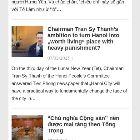
người Hưng Yên. Và chắc chắn, “chiếu chỉ” này sẽ gắn
với Tô Lâm như ừ “lò”…
Chairman Tran Sy Thanh’s
ambition to turn Hanoi into
„worth living“ place with
heavy punishment?
07/02/2025
|
On the third day of the Lunar New Year (Tet), Chairman
Tran Sy Thanh of the Hanoi People’s Committee
answered Tien Phong newspaper that „Hanoi City will
have a practical way to fundamentally change the face of
the city in…
“Chủ nghĩa Cộng sản” nên
được mai táng theo Tổng
Trọng