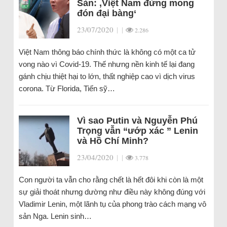
Sản: ‚Việt Nam đừng mong
đón đại bàng‘
23/07/2020
|
|
2.286
Việt Nam thông báo chính thức là không có một ca tử
vong nào vì Covid-19. Thế nhưng nền kinh tế lại đang
gánh chịu thiệt hại to lớn, thất nghiệp cao vì dịch virus
corona. Từ Florida, Tiến sỹ…
Vì sao Putin và Nguyễn Phú
Trọng vẫn “ướp xác ” Lenin
và Hồ Chí Minh?
23/04/2020
|
|
3.778
Con người ta vẫn cho rằng chết là hết đôi khi còn là một
sự giải thoát nhưng dường như điều này không đúng với
Vladimir Lenin, một lãnh tụ của phong trào cách mạng vô
sản Nga. Lenin sinh…