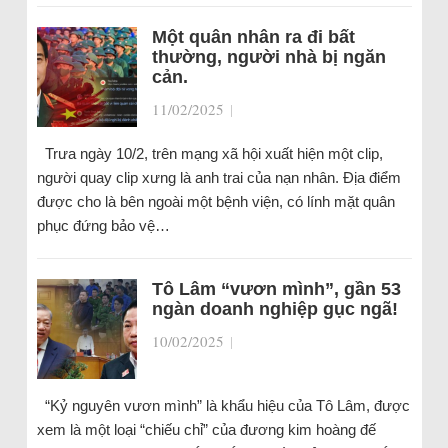
Một quân nhân ra đi bất
thường, người nhà bị ngăn
cản.
11/02/2025
|
Trưa ngày 10/2, trên mạng xã hội xuất hiện một clip,
người quay clip xưng là anh trai của nạn nhân. Địa điểm
được cho là bên ngoài một bệnh viện, có lính mặt quân
phục đứng bảo vệ…
Tô Lâm “vươn mình”, gần 53
ngàn doanh nghiệp gục ngã!
10/02/2025
|
“Kỷ nguyên vươn mình” là khẩu hiệu của Tô Lâm, được
xem là một loại “chiếu chỉ” của đương kim hoàng đế