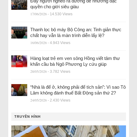
Đẩy người nghèo ra đường để nhường đặc
quyền cho giới siêu giàu
17/06/2026
- 14.530 Views
Thanh lọc bộ máy Bộ Công an: Tinh giản thực
chất hay vẫn là màn trình diễn lấy lệ?
16/06/2026
- 4.943 Views
Hàng loạt trẻ em ven sông Hồng viết tâm thư
khẩn cầu bà Ngô Phương Ly cứu giúp
28/05/2026
- 3.782 Views
“Nhà là để ở, không phải để tích sản”: Vì sao Tô
Lâm không đánh thuế Bất Động sản thứ 2?
24/05/2026
- 2.430 Views
TRUYỀN HÌNH