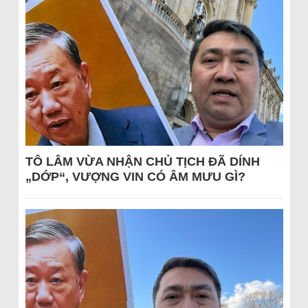
TÔ LÂM VỪA NHẬN CHỦ TỊCH ĐÃ DÍNH
„DỚP“, VƯỢNG VIN CÓ ÂM MƯU GÌ?