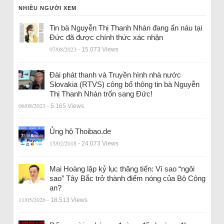
NHIỀU NGƯỜI XEM
Tin bà Nguyễn Thị Thanh Nhàn đang ẩn náu tại
Đức đã được chính thức xác nhận
07/08/2023
- 15.073 Views
Đài phát thanh và Truyền hình nhà nước
Slovakia (RTVS) công bố thông tin bà Nguyễn
Thị Thanh Nhàn trốn sang Đức!
06/08/2023
- 5.165 Views
Ủng hộ Thoibao.de
15/02/2018
- 24.073 Views
Mai Hoàng lập kỷ lục thăng tiến: Vì sao “ngôi
sao” Tây Bắc trở thành điểm nóng của Bộ Công
an?
11/05/2026
- 18.513 Views