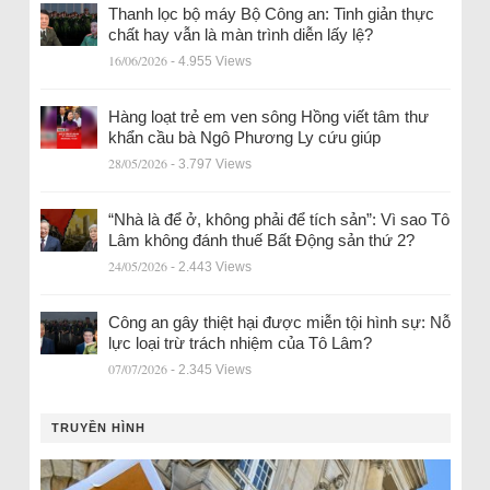
Thanh lọc bộ máy Bộ Công an: Tinh giản thực
chất hay vẫn là màn trình diễn lấy lệ?
16/06/2026
- 4.955 Views
Hàng loạt trẻ em ven sông Hồng viết tâm thư
khẩn cầu bà Ngô Phương Ly cứu giúp
28/05/2026
- 3.797 Views
“Nhà là để ở, không phải để tích sản”: Vì sao Tô
Lâm không đánh thuế Bất Động sản thứ 2?
24/05/2026
- 2.443 Views
Công an gây thiệt hại được miễn tội hình sự: Nỗ
lực loại trừ trách nhiệm của Tô Lâm?
07/07/2026
- 2.345 Views
TRUYỀN HÌNH