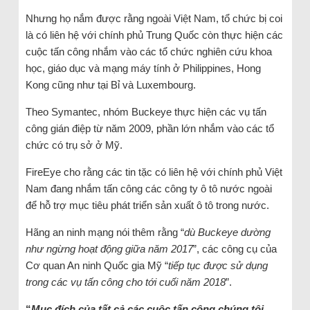
Nhưng họ nắm được rằng ngoài Việt Nam, tổ chức bị coi
là có liên hệ với chính phủ Trung Quốc còn thực hiện các
cuộc tấn công nhắm vào các tổ chức nghiên cứu khoa
học, giáo dục và mạng máy tính ở Philippines, Hong
Kong cũng như tại Bỉ và Luxembourg.
Theo Symantec, nhóm Buckeye thực hiện các vụ tấn
công gián điệp từ năm 2009, phần lớn nhắm vào các tổ
chức có trụ sở ở Mỹ.
FireEye cho rằng các tin tặc có liên hệ với chính phủ Việt
Nam đang nhắm tấn công các công ty ô tô nước ngoài
để hỗ trợ mục tiêu phát triển sản xuất ô tô trong nước.
Hãng an ninh mạng nói thêm rằng “
dù Buckeye dường
như ngừng hoạt động giữa năm 2017
”, các công cụ của
Cơ quan An ninh Quốc gia Mỹ “
tiếp tục được sử dụng
trong các vụ tấn công cho tới cuối năm 2018
”.
“
Mục đích của tất cả các cuộc tấn công chúng tôi