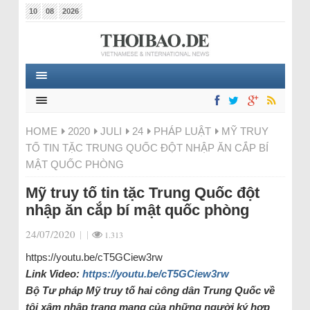
10
08
2026
HOME
2020
JULI
24
PHÁP LUẬT
MỸ TRUY
TỐ TIN TẶC TRUNG QUỐC ĐỘT NHẬP ĂN CẮP BÍ
MẬT QUỐC PHÒNG
Mỹ truy tố tin tặc Trung Quốc đột
nhập ăn cắp bí mật quốc phòng
24/07/2020
|
|
1.313
https://youtu.be/cT5GCiew3rw
Link Video:
https://youtu.be/cT5GCiew3rw
Bộ Tư pháp Mỹ truy tố hai công dân Trung Quốc về
tội xâm nhập trang mạng của những người ký hợp