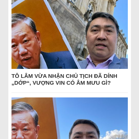
TÔ LÂM VỪA NHẬN CHỦ TỊCH ĐÃ DÍNH
„DỚP“, VƯỢNG VIN CÓ ÂM MƯU GÌ?