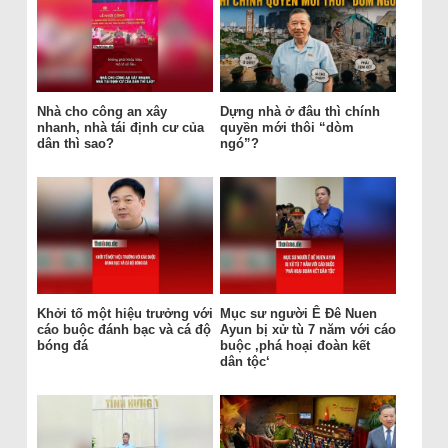
Nhà cho công an xây
Dựng nhà ở đâu thì chính
nhanh, nhà tái định cư của
quyền mới thôi “dòm
dân thì sao?
ngó”?
Khởi tố một hiệu trưởng với
Mục sư người Ê Đê Nuen
cáo buộc đánh bạc và cá độ
Ayun bị xử tù 7 năm với cáo
bóng đá
buộc ‚phá hoại đoàn kết
dân tộc‘