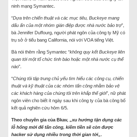
ninh mạng Symantec.
“
Dựa trên chiến thuật và các mục tiêu, Buckeye mang
dấu ấn của một nhóm gián điệp được nhà nước bảo trợ
”,
bà Jennifer Duffourg, người phát ngôn của công ty Mỹ có
trụ sở ở tiểu bang California, nói với VOA tiếng Việt.
Bà nói thêm rằng Symantec “
không quy kết Buckeye liên
quan tới một tổ chức tình báo hoặc một nhà nước cụ thể
nào
”.
“
Chúng tôi tập trung chủ yếu tìm hiểu các công cụ, chiến
thuật và kỹ thuật của các nhóm tấn công nhằm bảo vệ
các khách hàng của chúng tôi trên khắp thế giới
”, nữ phát
ngôn viên cho biết ít ngày sau khi công ty của bà công bố
kết quả nghiên cứu hôm 6/5.
Theo chuyên gia của Bkav, „
xu hướng tận dụng các
lỗ hổng mới để tấn công, kiếm tiền sẽ còn được
hacker sử dụng nhiều trong thời gian tới
„.