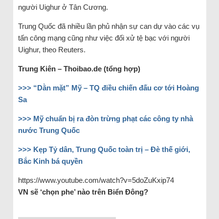
người Uighur ở Tân Cương.
Trung Quốc đã nhiều lần phủ nhận sự can dự vào các vụ
tấn công mạng cũng như việc đối xử tệ bạc với người
Uighur, theo Reuters.
Trung Kiên – Thoibao.de (tổng hợp)
>>> “Dằn mặt” Mỹ – TQ điều chiến đấu cơ tới Hoàng
Sa
>>> Mỹ chuẩn bị ra đòn trừng phạt các công ty nhà
nước Trung Quốc
>>> Kẹp Tỷ dân, Trung Quốc toàn trị – Đè thế giới,
Bắc Kinh bá quyền
https://www.youtube.com/watch?v=5doZuKxip74
VN sẽ ‘chọn phe’ nào trên Biển Đông?