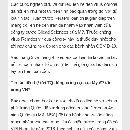
Các cuộc nghiên cứu và dữ liệu liên hệ đến virus corona
đã nổi lên như một ưu tiên tình báo quan trọng đối với đủ
loại tin tặc. Tuần trước Reuters loan tin là gián điệp trên
mạng có liên hệ đến Iran đã nhắm vào nhân viên của
công ty dược Gilead Sciences của Mỹ. Thuốc chống
virus Remdesivir của công ty này là thuốc duy nhất cho
tới nay chứng tỏ giúp ích cho các bệnh nhân COVID-19.
Vào tháng 3 và tháng 4, Reuters đã loan tin là các tin tặc
nỗ lực xâm nhập Tổ chức Y tế Thế giới giữa lúc đại dịch
lây lan trên toàn cầu.
Tin tặc liên hệ tới TQ dùng công cụ của Mỹ để tấn
công VN?
Buckeye, nhóm hacker được cho là có liên hệ với chính
phủ Trung Quốc, đã sử dụng công cụ của Cơ quan An
ninh Quốc gia Mỹ (NSA) để tiến hành các vụ tấn công
mạng nhắm vào các mục tiêu ở nhiều nước, trong đó có
Việt Nam, từ năm 2016, theo nghiên cứu của công ty an