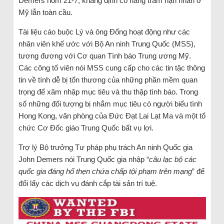
Demers hôm 21-7, khẳng định có hàng trăm nạn nhân ở
Mỹ lẫn toàn cầu.
Tài liệu cáo buộc Lý và ông Đổng hoạt động như các
nhân viên khế ước với Bộ An ninh Trung Quốc (MSS),
tương đương với Cơ quan Tình báo Trung ương Mỹ.
Các công tố viên nói MSS cung cấp cho các tin tặc thông
tin về tính dễ bị tổn thương của những phần mềm quan
trọng để xâm nhập mục tiêu và thu thập tình báo. Trong
số những đối tượng bị nhắm mục tiêu có người biểu tình
Hong Kong, văn phòng của Đức Đạt Lai Lạt Ma và một tổ
chức Cơ Đốc giáo Trung Quốc bất vụ lợi.
Trợ lý Bộ trưởng Tư pháp phụ trách An ninh Quốc gia
John Demers nói Trung Quốc gia nhập “
câu lạc bộ các
quốc gia đáng hổ thẹn chứa chấp tội phạm trên mạng
” để
đổi lấy các dịch vụ đánh cắp tài sản trí tuệ.