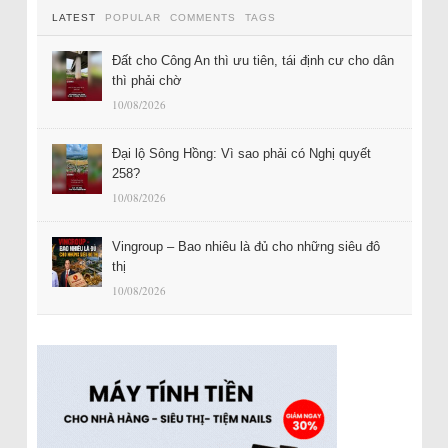
LATEST
POPULAR
COMMENTS
TAGS
Đất cho Công An thì ưu tiên, tái định cư cho dân
thì phải chờ
10/08/2026
Đại lộ Sông Hồng: Vì sao phải có Nghị quyết
258?
10/08/2026
Vingroup – Bao nhiêu là đủ cho những siêu đô
thị
10/08/2026