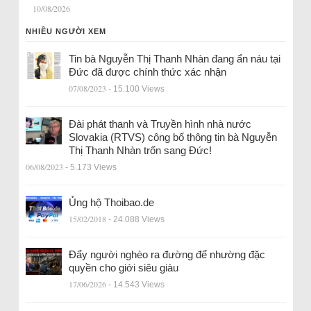
10/08/2026
NHIỀU NGƯỜI XEM
Tin bà Nguyễn Thị Thanh Nhàn đang ẩn náu tại
Đức đã được chính thức xác nhận
07/08/2023
- 15.100 Views
Đài phát thanh và Truyền hình nhà nước
Slovakia (RTVS) công bố thông tin bà Nguyễn
Thị Thanh Nhàn trốn sang Đức!
06/08/2023
- 5.173 Views
Ủng hộ Thoibao.de
15/02/2018
- 24.088 Views
Đẩy người nghèo ra đường để nhường đặc
quyền cho giới siêu giàu
17/06/2026
- 14.543 Views