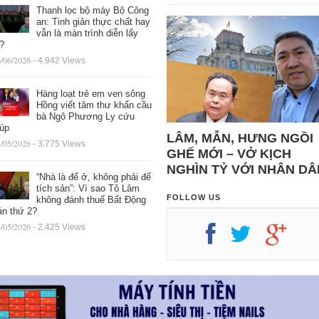
Thanh lọc bộ máy Bộ Công
an: Tinh giản thực chất hay
vẫn là màn trình diễn lấy
ệ?
/06/2026
- 4.942 Views
Hàng loạt trẻ em ven sông
Hồng viết tâm thư khẩn cầu
bà Ngô Phương Ly cứu
iúp
LÂM, MẪN, HƯNG NGỒI
/05/2026
- 3.775 Views
GHẾ MỚI – VỞ KỊCH
NGHÌN TỶ VỚI NHÂN DÂ
“Nhà là để ở, không phải để
tích sản”: Vì sao Tô Lâm
FOLLOW US
không đánh thuế Bất Động
ản thứ 2?
/05/2026
- 2.425 Views