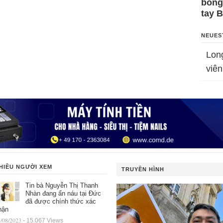
bỗng
tay 
NEUES
Lon
viên
HIỀU NGƯỜI XEM
TRUYỀN HÌNH
Tin bà Nguyễn Thị Thanh
Nhàn đang ẩn náu tại Đức
đã được chính thức xác
hận
/08/2023
- 15.067 Views