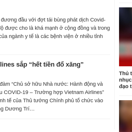
”
đương đầu với đợt tái bùng phát dịch Covid-
độ được cho là khá mạnh ở cộng đồng và trong
của ngành y tế là các bệnh viện ở nhiều tỉnh
lines sắp “hết tiền đổ xăng”
Thủ 
nhục 
a đàm “Chủ sở hữu Nhà nước: Hành động và
đạo 
u COVID-19 – Trường hợp Vietnam Airlines”
inh tế của Thủ tướng Chính phủ tổ chức vào
ông Dương Trí…