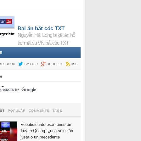
Đại án bắt cóc TXT
Nguyễn Hải Long bị kết án hỗ
trợ mật vụ VN bắt cóc TXT
E
ACEBOOK
TWITTER
GOOGLE+
RSS
H
EST
POPULAR
COMMENTS
TAGS
Repetición de exámenes en
Tuyên Quang: ¿una solución
justa o un precedente