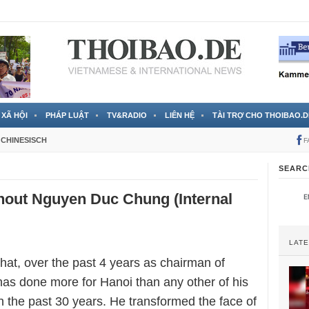
 đã được chính thức xác nhận
3 Jahren ago
XÃ HỘI
PHÁP LUẬT
TV&RADIO
LIÊN HỆ
TÀI TRỢ CHO THOIBAO.D
CHINESISCH
F
SEARC
thout Nguyen Duc Chung (Internal
LAT
y that, over the past 4 years as chairman of
as done more for Hanoi than any other of his
n the past 30 years. He transformed the face of