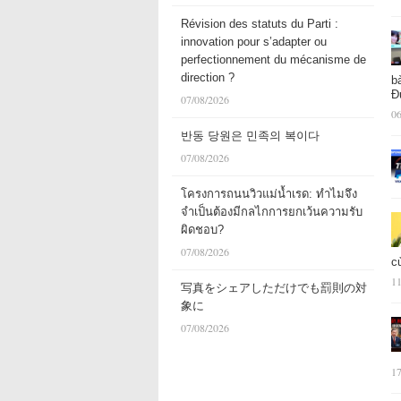
Révision des statuts du Parti :
innovation pour s’adapter ou
perfectionnement du mécanisme de
direction ?
b
Đ
07/08/2026
06
반동 당원은 민족의 복이다
07/08/2026
โครงการถนนวิวแม่น้ำเรด: ทำไมจึง
จำเป็นต้องมีกลไกการยกเว้นความรับ
ผิดชอบ?
07/08/2026
c
11
写真をシェアしただけでも罰則の対
象に
07/08/2026
17