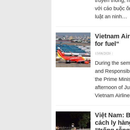
truyền thông, 
với cáo buộc ô
luật an ninh…
Vietnam Air
for fuel“
13/08/2020
|
During the sem
and Responsibil
the Prime Mini
afternoon of Ju
Vietnam Airlin
Việt Nam: B
cách ly hàn