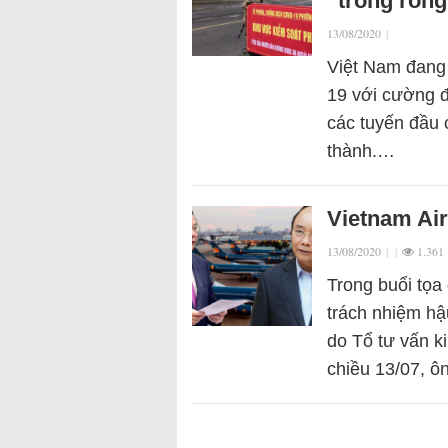
“trống rỗng
13/08/2020
|
Việt Nam đang 
19 với cường 
các tuyến đầu 
thành.…
Vietnam Air
13/08/2020
|
|
1.361
Trong buổi tọ
trách nhiệm hậ
do Tổ tư vấn k
chiều 13/07, 