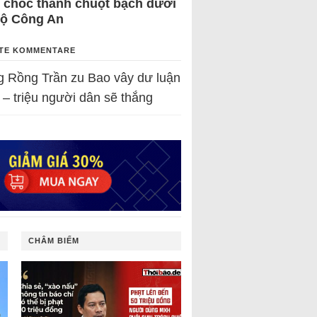
 chốc thành chuột bạch dưới
Bộ Công An
TE KOMMENTARE
g Rồng Trần
zu
Bao vây dư luận
 – triệu người dân sẽ thắng
CHÂM BIẾM