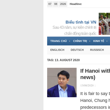
07
08
2026
Headline:
Tin bà Nguyễn Thị Thanh Nhàn đang ẩn náu tại Đức
Biểu tình tại VN
Sau 43 năm, sự kiện chính trị
chấn động toàn quốc
TRANG CHỦ
CHÍNH TRỊ
KINH TẾ
ENGLISCH
DEUTSCH
RUSSISCH
TAG:
13. AUGUST 2020
If Hanoi wi
news)
13/08/2020
|
It is fair to sa
Hanoi, Chung h
predecessors i