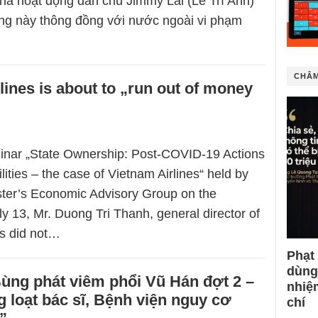
nhà hoạt động dân chủ Jimmy Lai (Lê Trí Anh)
ng này thông đồng với nước ngoài vi phạm
CHÂM
lines is about to „run out of money
inar „State Ownership: Post-COVID-19 Actions
ities – the case of Vietnam Airlines“ held by
ster’s Economic Advisory Group on the
ly 13, Mr. Duong Tri Thanh, general director of
es did not…
Phạt
dùng
ùng phát viêm phổi Vũ Hán đợt 2 –
nhiệ
g loạt bác sĩ, Bệnh viện nguy cơ
chí