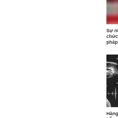
Sự n
chức
pháp
Hàng