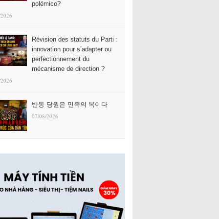
polémico?
/2026
Révision des statuts du Parti :
innovation pour s’adapter ou
perfectionnement du
mécanisme de direction ?
/2026
반동 당원은 민족의 복이다
07/08/2026