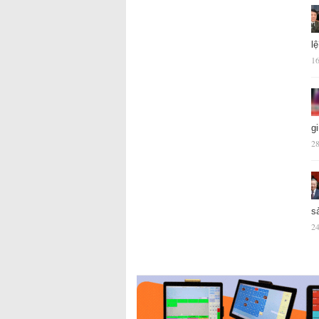
l
16
g
28
s
24