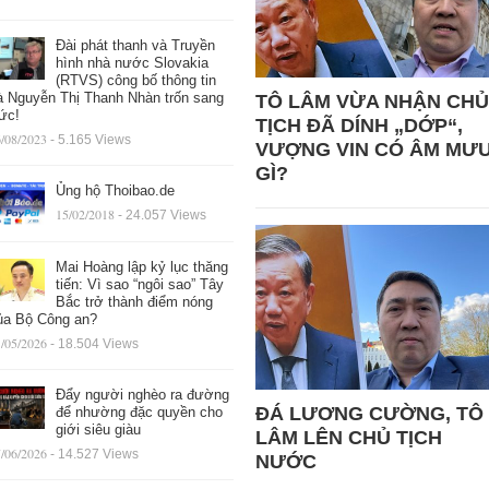
Đài phát thanh và Truyền
hình nhà nước Slovakia
(RTVS) công bố thông tin
à Nguyễn Thị Thanh Nhàn trốn sang
TÔ LÂM VỪA NHẬN CHỦ
ức!
TỊCH ĐÃ DÍNH „DỚP“,
/08/2023
- 5.165 Views
VƯỢNG VIN CÓ ÂM MƯ
GÌ?
Ủng hộ Thoibao.de
15/02/2018
- 24.057 Views
Mai Hoàng lập kỷ lục thăng
tiến: Vì sao “ngôi sao” Tây
Bắc trở thành điểm nóng
ủa Bộ Công an?
/05/2026
- 18.504 Views
Đẩy người nghèo ra đường
ĐÁ LƯƠNG CƯỜNG, TÔ
để nhường đặc quyền cho
giới siêu giàu
LÂM LÊN CHỦ TỊCH
/06/2026
- 14.527 Views
NƯỚC