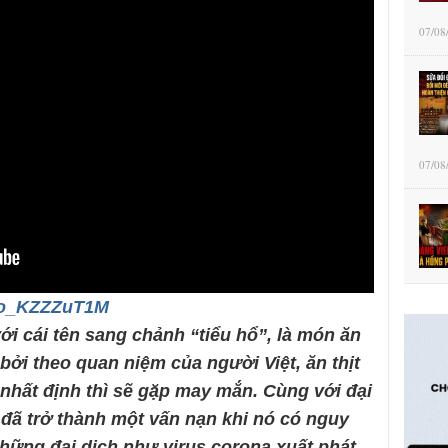
07/08
07/08
/6o_KZZZuT1M
ới cái tên sang chảnh “tiểu hổ”, là món ăn
ởi theo quan niệm của người Việt, ăn thịt
nhất định thì sẽ gặp may mắn. Cùng với đại
 đã trở thành một vấn nạn khi nó có nguy
hững đại dịch như virus corona xuất phát