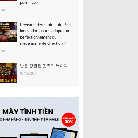
polémico?
/2026
Révision des statuts du Parti :
innovation pour s’adapter ou
perfectionnement du
mécanisme de direction ?
/2026
반동 당원은 민족의 복이다
07/08/2026