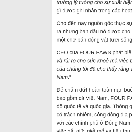
trường lý tưởng cho sự xuất hiệ
gì được ghi nhận trong các hoạ
Cho đến nay nguồn gốc thực sự 
ra nhưng ban đầu nó được cho là
một chợ bán động vật tươi sốn
CEO của FOUR PAWS phát biểu
và rủi ro cho sức khoẻ mà việc b
của chúng tôi đã cho thấy rằng 
Nam
.”
Để chấm dứt hoàn toàn nạn buô
bao gồm cả Việt Nam, FOUR PA
độ quốc tế và quốc gia. Thông q
có trách nhiệm, cộng đồng địa p
với các chính phủ ở Đông Nam Á
việc bắt giữ, giết mổ và tiêu th