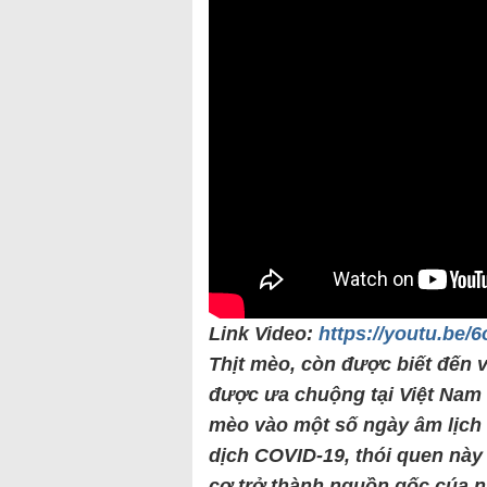
Link Video:
https://youtu.be
Thịt mèo, còn được biết đến v
được ưa chuộng tại Việt Nam b
mèo vào một số ngày âm lịch 
dịch COVID-19, thói quen này
cơ trở thành nguồn gốc cúa n