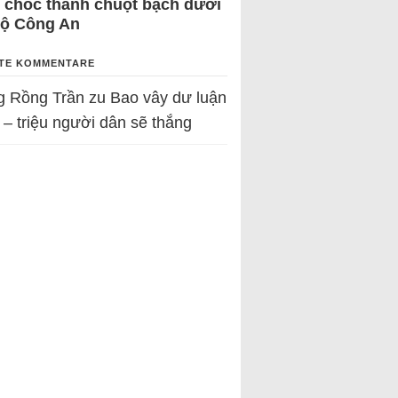
 chốc thành chuột bạch dưới
Bộ Công An
TE KOMMENTARE
g Rồng Trần
zu
Bao vây dư luận
 – triệu người dân sẽ thắng