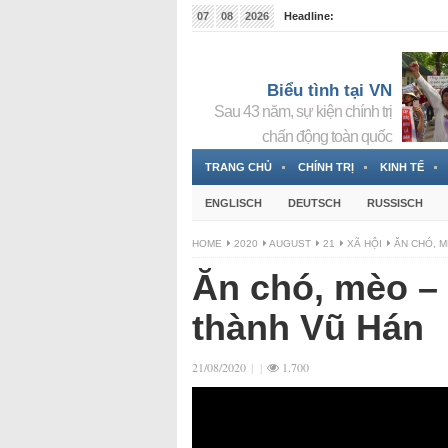
07
08
2026
Headline:
Repetición de exámenes en Tuyên Quang: ¿una solu
Biểu tình tại VN
Sau 43 năm, sự kiện chính trị
chấn động toàn quốc
TRANG CHỦ
CHÍNH TRỊ
KINH TẾ
ENGLISCH
DEUTSCH
RUSSISCH
HOME
2020
AUGUST
21
XÃ HỘI
ĂN CHÓ, M
Ăn chó, mèo –
thành Vũ Hán
21/08/2020
|
|
1.700