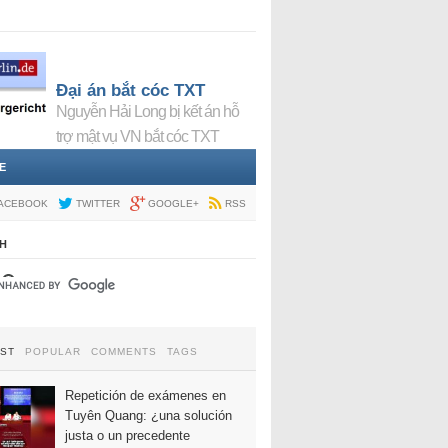
Đại án bắt cóc TXT
Nguyễn Hải Long bị kết án hỗ
trợ mật vụ VN bắt cóc TXT
E
ACEBOOK
TWITTER
GOOGLE+
RSS
H
EST
POPULAR
COMMENTS
TAGS
Repetición de exámenes en
Tuyên Quang: ¿una solución
justa o un precedente