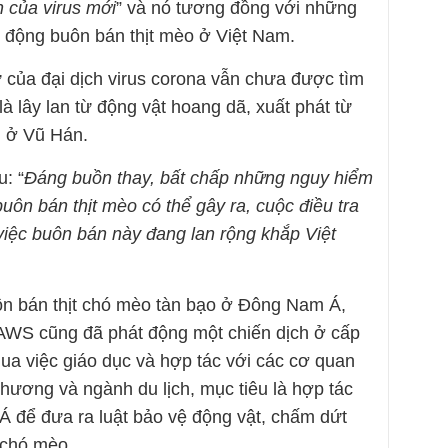
n của virus mới
” và nó tương đồng với những
t động buôn bán thịt mèo ở Việt Nam.
của đại dịch virus corona vẫn chưa được tìm
 lây lan từ động vật hoang dã, xuất phát từ
g ở Vũ Hán.
: “
Đáng buồn thay, bất chấp những nguy hiểm
uôn bán thịt mèo có thể gây ra, cuộc điều tra
việc buôn bán này đang lan rộng khắp Việt
n bán thịt chó mèo tàn bạo ở Đông Nam Á,
WS cũng đã phát động một chiến dịch ở cấp
ua việc giáo dục và hợp tác với các cơ quan
hương và ngành du lịch, mục tiêu là hợp tác
 để đưa ra luật bảo vệ động vật, chấm dứt
ụ chó mèo.