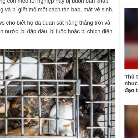
ng con mèo tội nghiệp này bị buôn bán khắp
 và bị giết mổ một cách tàn bạo, mất vệ sinh.
s cho biết họ đã quan sát hàng tháng trời và
n nước, bị đập đầu, bị luộc hoặc bị chích điện
Thủ 
nhục 
đạo 