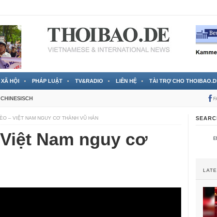
ción justa o un precedente polémico?
12 Stunden ago
XÃ HỘI
PHÁP LUẬT
TV&RADIO
LIÊN HỆ
TÀI TRỢ CHO THOIBAO.D
CHINESISCH
F
ÈO – VIỆT NAM NGUY CƠ THÀNH VŨ HÁN
SEARC
 Việt Nam nguy cơ
LAT