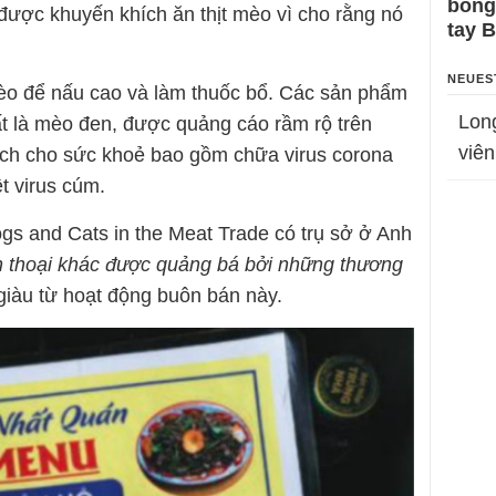
bỗng
ợc khuyến khích ăn thịt mèo vì cho rằng nó
tay 
NEUES
èo để nấu cao và làm thuốc bổ. Các sản phẩm
Lon
ất là mèo đen, được quảng cáo rầm rộ trên
viên
ích cho sức khoẻ bao gồm chữa virus corona
ệt virus cúm.
ogs and Cats in the Meat Trade có trụ sở ở Anh
n thoại khác được quảng bá bởi những thương
 giàu từ hoạt động buôn bán này.