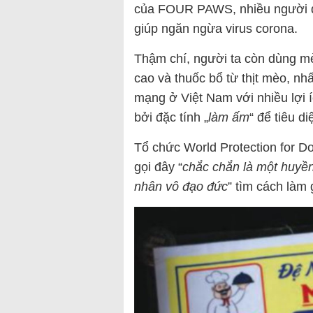
của FOUR PAWS, nhiều người đư
giúp ngăn ngừa virus corona.
Thậm chí, người ta còn dùng m
cao và thuốc bổ từ thịt mèo, nh
mạng ở Việt Nam với nhiều lợi 
bởi đặc tính „
làm ấm
“ để tiêu di
Tổ chức World Protection for D
gọi đây “
chắc chắn là một huyề
nhân vô đạo đức
” tìm cách làm