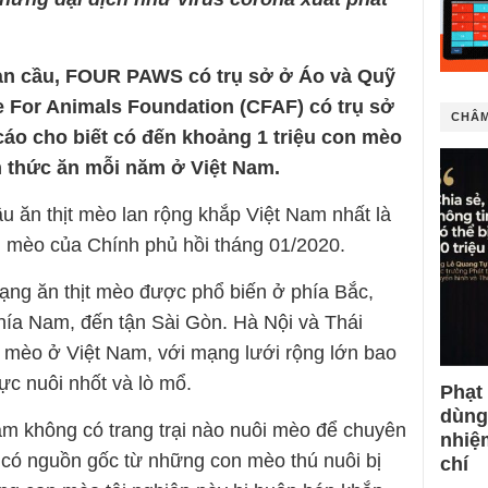
oàn cầu, FOUR PAWS có trụ sở ở Áo và Quỹ
e For Animals Foundation (CFAF) có trụ sở
CHÂM
áo cho biết có đến khoảng 1 triệu con mèo
àm thức ăn mỗi năm ở Việt Nam.
u ăn thịt mèo lan rộng khắp Việt Nam nhất là
ại mèo của Chính phủ hồi tháng 01/2020.
trạng ăn thịt mèo được phổ biến ở phía Bắc,
hía Nam, đến tận Sài Gòn. Hà Nội và Thái
t mèo ở Việt Nam, với mạng lưới rộng lớn bao
c nuôi nhốt và lò mổ.
Phạt
dùng
am không có trang trại nào nuôi mèo để chuyên
nhiệ
ng có nguồn gốc từ những con mèo thú nuôi bị
chí