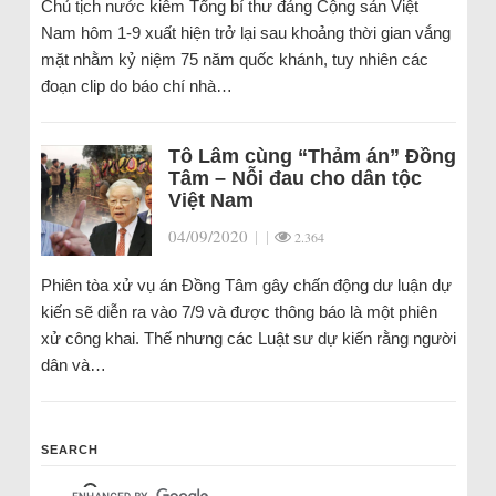
Chủ tịch nước kiêm Tổng bí thư đảng Cộng sản Việt
Nam hôm 1-9 xuất hiện trở lại sau khoảng thời gian vắng
mặt nhằm kỷ niệm 75 năm quốc khánh, tuy nhiên các
đoạn clip do báo chí nhà…
Tô Lâm cùng “Thảm án” Đồng
Tâm – Nỗi đau cho dân tộc
Việt Nam
04/09/2020
|
|
2.364
Phiên tòa xử vụ án Đồng Tâm gây chấn động dư luận dự
kiến sẽ diễn ra vào 7/9 và được thông báo là một phiên
xử công khai. Thế nhưng các Luật sư dự kiến rằng người
dân và…
SEARCH