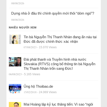
08/08/2026
Dựng nhà ở đâu thì chính quyền mới thôi “dòm ngó”?
08/08/2026
NHIỀU NGƯỜI XEM
Tin bà Nguyễn Thị Thanh Nhàn đang ẩn náu tại
Đức đã được chính thức xác nhận
07/08/2023
- 15.070 Views
Đài phát thanh và Truyền hình nhà nước
Slovakia (RTVS) công bố thông tin bà Nguyễn
Thị Thanh Nhàn trốn sang Đức!
06/08/2023
- 5.165 Views
Ủng hộ Thoibao.de
15/02/2018
- 24.069 Views
Mai Hoàng lập kỷ lục thăng tiến: Vì sao “ngôi