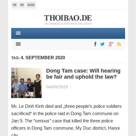
08
08
2026
4. SEPTEMBER 2020
TAG:
Dong Tam case: Will hearing
be fair and uphold the law?
04/09/2020
|
Mr. Le Dinh Kinh died and „three people’s police soldiers
sacrificed“ in the police raid in Dong Tam commune on
Jan 9. The “serious” case that killed the three police
officers in Dong Tam commune, My Duc district, Hanoi
city,…