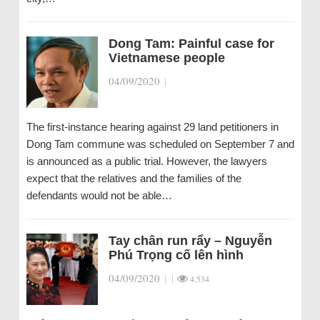
Dong Tam: Painful case for
Vietnamese people
04/09/2020
|
The first-instance hearing against 29 land petitioners in
Dong Tam commune was scheduled on September 7 and
is announced as a public trial. However, the lawyers
expect that the relatives and the families of the
defendants would not be able…
Tay chân run rẩy – Nguyễn
Phú Trọng cố lên hình
04/09/2020
|
|
4.534