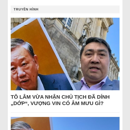
TRUYỀN HÌNH
TÔ LÂM VỪA NHẬN CHỦ TỊCH ĐÃ DÍNH
„DỚP“, VƯỢNG VIN CÓ ÂM MƯU GÌ?