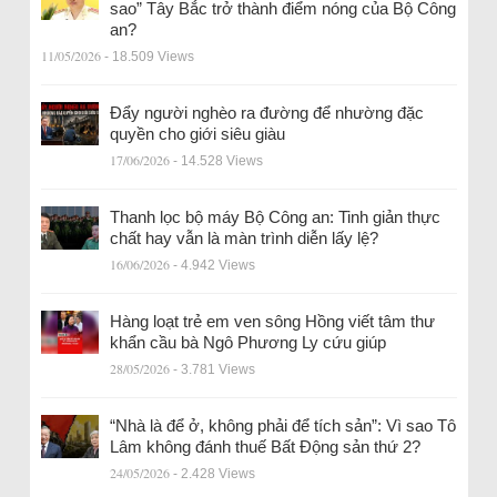
sao” Tây Bắc trở thành điểm nóng của Bộ Công
an?
11/05/2026
- 18.509 Views
Đẩy người nghèo ra đường để nhường đặc
quyền cho giới siêu giàu
17/06/2026
- 14.528 Views
Thanh lọc bộ máy Bộ Công an: Tinh giản thực
chất hay vẫn là màn trình diễn lấy lệ?
16/06/2026
- 4.942 Views
Hàng loạt trẻ em ven sông Hồng viết tâm thư
khẩn cầu bà Ngô Phương Ly cứu giúp
28/05/2026
- 3.781 Views
“Nhà là để ở, không phải để tích sản”: Vì sao Tô
Lâm không đánh thuế Bất Động sản thứ 2?
24/05/2026
- 2.428 Views