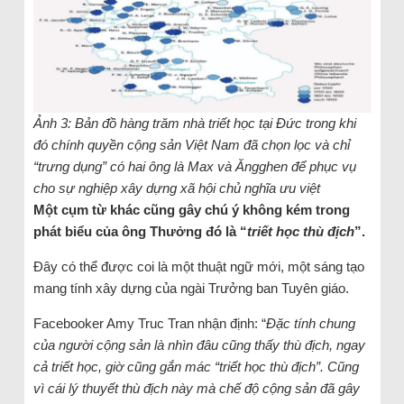
Ảnh 3: Bản đồ hàng trăm nhà triết học tại Đức trong khi
đó chính quyền cộng sản Việt Nam đã chọn lọc và chỉ
“trưng dụng” có hai ông là Max và Ăngghen để phục vụ
cho sự nghiệp xây dựng xã hội chủ nghĩa ưu việt
Một cụm từ khác cũng gây chú ý không kém trong
phát biểu của ông Thưởng đó là “
triết học thù địch
”.
Đây có thể được coi là một thuật ngữ mới, một sáng tạo
mang tính xây dựng của ngài Trưởng ban Tuyên giáo.
Facebooker Amy Truc Tran nhận định: “
Đặc tính chung
của người cộng sản là nhìn đâu cũng thấy thù địch, ngay
cả triết học, giờ cũng gắn mác “triết học thù địch”. Cũng
vì cái lý thuyết thù địch này mà chế độ cộng sản đã gây