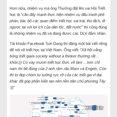
Hơn nữa, nhiệm vụ mà ông Thưởng đặt lên vai Hội Triết
học là “
cần đẩy mạnh thực hiện nhiệm vụ đấu tranh phê
phán, bác bỏ các quan điểm triết học sai trái, thù địch, đi
ngược lại với lợi ích của dân tộc, đất nước
” thì cũng đúng
là những nhiệm vụ đã và đang được các DLV đảm nhận.
Tài khoản Facebook Son Dang thì đăng một bài viết riêng
để nói về triết học tại Việt Nam. Ông viết: “
Xã hội vắng
bóng triết gia/a society without a thinker thường rất…
khôn:)) Có vay mượn triết học Đức về làm …kim chỉ
nam thì bê đúng của 2 anh rậm râu Marx và Engels. Còn
thì lơ đẹp chòm tư tưởng rực rỡ của các triết gia vĩ đại
khác đã góp phần kiến tạo nên nền dân chủ phương Tây
:))”