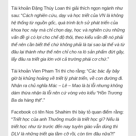
Tài khoản Đặng Thúy Loan thì giải thích ngọn ngành như
sau: “
Cách nghiên cứu, dạy và học triết của VN là không
hệ thống từ nguồn gốc, quá trình lịch sử phát triển của
khoa học này mà chỉ chọn dạy, học và nghiên cứu những
vấn đề gì có lợi cho chế độ thôi, theo kiểu vấn đề nó phải
thế nên cần biết thế chứ không phải là tại sao lại thế và từ
đâu lại thành như thế nên chỉ cho ra lò sản phẩm đứt gãy,
lấy đâu ra triết gia lớn với cả trường phái cơ chứ
.”
Tài khoản Vien Pham Tri thì cho rằng: “
Các bác ấy bây
giờ bị khủng hoảng về triết lý phát triển, về con đường đi.
Nhận ra chủ nghĩa Mác – Lê – Mao là bị lỗi nhưng không
dám thừa nhận là lỗi nên cứ vòng vèo kiểu “Hồn Trương
Ba da hàng thịt
”.”
Facebook có tên Nos Shaihim thì bày tỏ quan điểm rằng:
“
Triết học của anh Thưởng muốn là triết học gì? Nếu là
triết học như từ trước đến nay tuyên giáo vẫn dùng thì
DLV là những triết gia tầm cỡ rồi, còn tìm đâu nữa
?!”