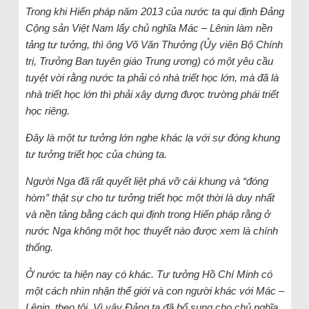
Trong khi Hiến pháp năm 2013 của nước ta qui định Đảng
Cộng sản Việt Nam lấy chủ nghĩa Mác – Lênin làm nền
tảng tư tưởng, thì ông Võ Văn Thưởng (Ủy viên Bộ Chính
trị, Trưởng Ban tuyên giáo Trung ương) có một yêu cầu
tuyệt vời rằng nước ta phải có nhà triết học lớn, mà đã là
nhà triết học lớn thì phải xây dựng được trường phái triết
học riêng.
Đây là một tư tưởng lớn nghe khác lạ với sự đóng khung
tư tưởng triết học của chúng ta.
Người Nga đã rất quyết liệt phá vỡ cái khung và “đóng
hòm” thật sự cho tư tưởng triết học một thời là duy nhất
và nền tảng bằng cách qui định trong Hiến pháp rằng ở
nước Nga không một học thuyết nào được xem là chính
thống.
Ở nước ta hiện nay có khác. Tư tưởng Hồ Chí Minh có
một cách nhìn nhận thế giới và con người khác với Mác –
Lênin, theo tôi. Vì vậy Đảng ta đã bổ sung cho chủ nghĩa