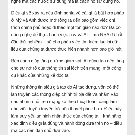
nghệ mà các nước sử dụng mà là cách họ sử dụng nó.
Điều gì sẽ xảy ra nếu định nghĩa về cái gì là bất hợp pháp
ở Mỹ và Anh được mở rộng ra đến bao gồm việc chỉ
trích chính phủ hoặc đi theo một tôn giáo nào đó? Đã có
công nghệ để thực hành việc này và AI – mà NSA đã bắt
đầu thử nghiệm – sẽ cho phép việc tìm kiếm lục lọi dữ
liệu của chúng ta được thực hiện nhanh hơn bao giờ hết.
Bên cạnh giúp tăng cường giám sát, AI cũng tạo nền tảng
cho sự nở rộ của thông tin sai lệch trên mạng, một công
cụ khác của những kẻ độc tài.
Những thông tin siêu giả tạo do AI tạo dựng, vốn có thể
lan truyền các thông điệp chính trị bịa đặt và nhắm vào
các nhóm nhỏ trên mạng xã theo thuật toán, đang làm
cho việc tuyên truyền trở nên thuyết phục hơn. Điều này
làm suy yếu an ninh nhận thức của chúng ta – khả năng
xác định điều gì là đúng và hành động dựa trên nó – điều
mà các nền dân chủ dựa vào.