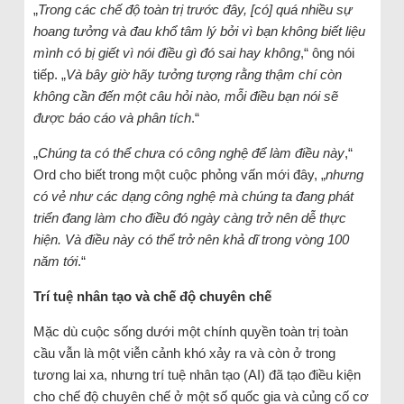
„
Trong các chế độ toàn trị trước đây, [có] quá nhiều sự
hoang tưởng và đau khổ tâm lý bởi vì bạn không biết liệu
mình có bị giết vì nói điều gì đó sai hay không
,“ ông nói
tiếp. „
Và bây giờ hãy tưởng tượng rằng thậm chí còn
không cần đến một câu hỏi nào, mỗi điều bạn nói sẽ
được báo cáo và phân tích
.“
„
Chúng ta có thể chưa có công nghệ để làm điều này
,“
Ord cho biết trong một cuộc phỏng vấn mới đây, „
nhưng
có vẻ như các dạng công nghệ mà chúng ta đang phát
triển đang làm cho điều đó ngày càng trở nên dễ thực
hiện. Và điều này có thể trở nên khả dĩ trong vòng 100
năm tới
.“
Trí tuệ nhân tạo và chế độ chuyên chế
Mặc dù cuộc sống dưới một chính quyền toàn trị toàn
cầu vẫn là một viễn cảnh khó xảy ra và còn ở trong
tương lai xa, nhưng trí tuệ nhân tạo (AI) đã tạo điều kiện
cho chế độ chuyên chế ở một số quốc gia và củng cố cơ