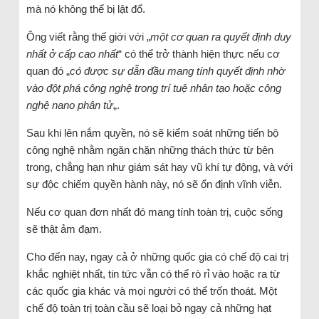
mà nó không thể bị lật đổ.
Ông viết rằng thế giới với „
một cơ quan ra quyết định duy
nhất ở cấp cao nhất
“ có thể trở thành hiện thực nếu cơ
quan đó „
có được sự dẫn đầu mang tính quyết định nhờ
vào đột phá công nghệ trong trí tuệ nhân tạo hoặc công
nghệ nano phân tử
„.
Sau khi lên nắm quyền, nó sẽ kiểm soát những tiến bộ
công nghệ nhằm ngăn chặn những thách thức từ bên
trong, chẳng hạn như giám sát hay vũ khí tự động, và với
sự độc chiếm quyền hành này, nó sẽ ổn định vĩnh viễn.
Nếu cơ quan đơn nhất đó mang tính toàn trị, cuộc sống
sẽ thật ảm đạm.
Cho đến nay, ngay cả ở những quốc gia có chế độ cai trị
khắc nghiệt nhất, tin tức vẫn có thể rò rỉ vào hoặc ra từ
các quốc gia khác và mọi người có thể trốn thoát. Một
chế độ toàn trị toàn cầu sẽ loại bỏ ngay cả những hạt