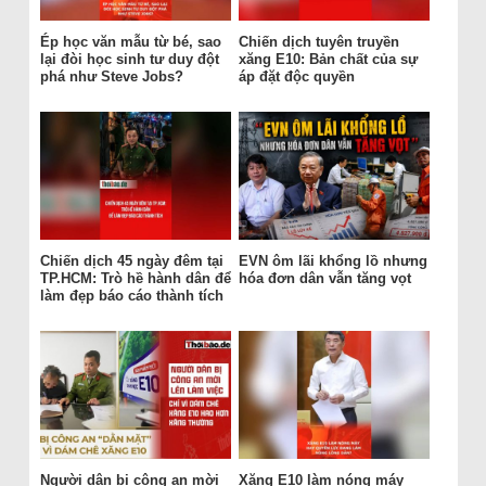
Ép học văn mẫu từ bé, sao
Chiến dịch tuyên truyền
lại đòi học sinh tư duy đột
xăng E10: Bản chất của sự
phá như Steve Jobs?
áp đặt độc quyền
Chiến dịch 45 ngày đêm tại
EVN ôm lãi khổng lồ nhưng
TP.HCM: Trò hề hành dân để
hóa đơn dân vẫn tăng vọt
làm đẹp báo cáo thành tích
Người dân bị công an mời
Xăng E10 làm nóng máy