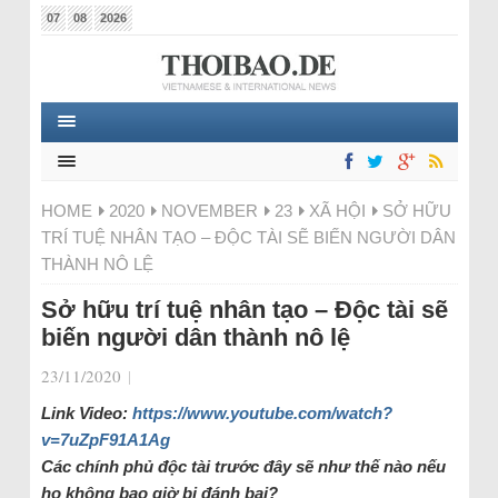
07
08
2026
HOME
2020
NOVEMBER
23
XÃ HỘI
SỞ HỮU
TRÍ TUỆ NHÂN TẠO – ĐỘC TÀI SẼ BIẾN NGƯỜI DÂN
THÀNH NÔ LỆ
Sở hữu trí tuệ nhân tạo – Độc tài sẽ
biến người dân thành nô lệ
23/11/2020
|
Link Video:
https://www.youtube.com/watch?
v=7uZpF91A1Ag
Các chính phủ độc tài trước đây sẽ như thế nào nếu
họ không bao giờ bị đánh bại?