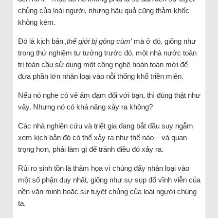
chủng của loài người, nhưng hậu quả cũng thảm khốc
không kém.
Đó là kịch bản
‚thế giới bị gông cùm‘
mà ở đó, giống như
trong thử nghiệm tư tưởng trước đó, một nhà nước toàn
trị toàn cầu sử dụng một công nghệ hoàn toàn mới để
đưa phần lớn nhân loại vào nỗi thống khổ triền miên.
Nếu nó nghe có vẻ ảm đạm đối với bạn, thì đúng thật như
vậy. Nhưng nó có khả năng xảy ra không?
Các nhà nghiên cứu và triết gia đang bắt đầu suy ngẫm
xem kịch bản đó có thể xảy ra như thế nào – và quan
trọng hơn, phải làm gì để tránh điều đó xảy ra.
Rủi ro sinh tồn là thảm họa vì chúng đẩy nhân loại vào
một số phận duy nhất, giống như sự sụp đổ vĩnh viễn của
nền văn minh hoặc sự tuyệt chủng của loài người chúng
ta.