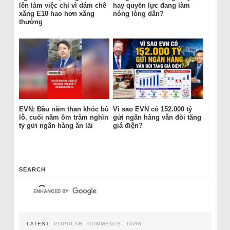
lên làm việc chỉ vì dám chê
hay quyền lực đang làm
xăng E10 hao hơn xăng
nóng lòng dân?
thường
EVN: Đầu năm than khóc bù
Vì sao EVN có 152.000 tỷ
lỗ, cuối năm ôm trăm nghìn
gửi ngân hàng vẫn đòi tăng
tỷ gửi ngân hàng ăn lãi
giá điện?
SEARCH
LATEST
POPULAR
COMMENTS
TAGS