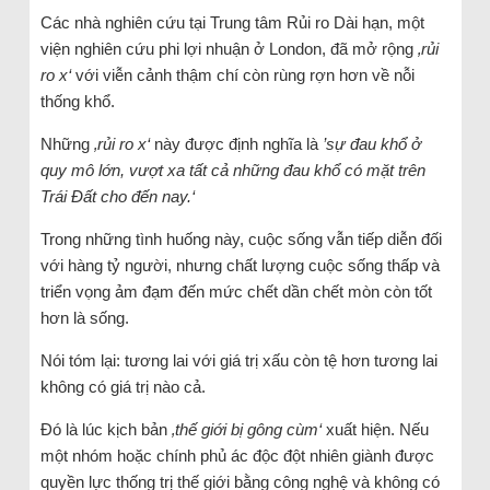
Các nhà nghiên cứu tại Trung tâm Rủi ro Dài hạn, một
viện nghiên cứu phi lợi nhuận ở London, đã mở rộng
‚rủi
ro x‘
với viễn cảnh thậm chí còn rùng rợn hơn về nỗi
thống khổ.
Những
‚rủi ro x‘
này được định nghĩa là
’sự đau khổ ở
quy mô lớn, vượt xa tất cả những đau khổ có mặt trên
Trái Đất cho đến nay.‘
Trong những tình huống này, cuộc sống vẫn tiếp diễn đối
với hàng tỷ người, nhưng chất lượng cuộc sống thấp và
triển vọng ảm đạm đến mức chết dần chết mòn còn tốt
hơn là sống.
Nói tóm lại: tương lai với giá trị xấu còn tệ hơn tương lai
không có giá trị nào cả.
Đó là lúc kịch bản
‚thế giới bị gông cùm‘
xuất hiện. Nếu
một nhóm hoặc chính phủ ác độc đột nhiên giành được
quyền lực thống trị thế giới bằng công nghệ và không có