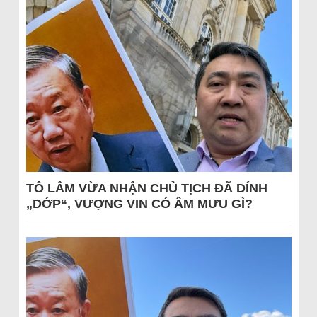
TÔ LÂM VỪA NHẬN CHỦ TỊCH ĐÃ DÍNH
„DỚP“, VƯỢNG VIN CÓ ÂM MƯU GÌ?