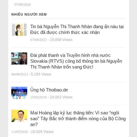
07/08/2026
NHIỀU NGƯỜI XEM
Tin bà Nguyễn Thị Thanh Nhàn đang ẩn náu tại
Đức đã được chính thức xác nhận
07/08/2023
- 15.069 Views
Đài phát thanh và Truyền hình nhà nước
Slovakia (RTVS) công bố thông tin bà Nguyễn
Thị Thanh Nhàn trốn sang Đức!
06/08/2023
- 5.165 Views
Ủng hộ Thoibao.de
15/02/2018
- 24.063 Views
Mai Hoàng lập kỷ lục thăng tiến: Vì sao “ngôi
sao” Tây Bắc trở thành điểm nóng của Bộ Công
an?
11/05/2026
- 18.505 Views