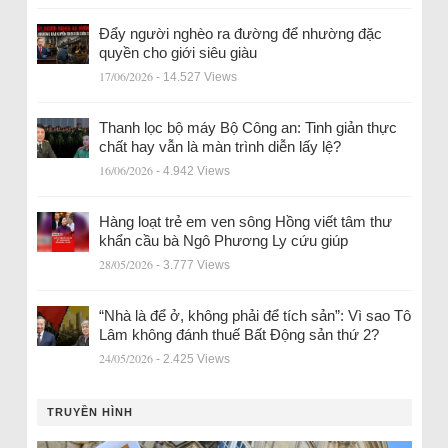
Đẩy người nghèo ra đường để nhường đặc
quyền cho giới siêu giàu
17/06/2026
- 14.527 Views
Thanh lọc bộ máy Bộ Công an: Tinh giản thực
chất hay vẫn là màn trình diễn lấy lệ?
16/06/2026
- 4.942 Views
Hàng loạt trẻ em ven sông Hồng viết tâm thư
khẩn cầu bà Ngô Phương Ly cứu giúp
28/05/2026
- 3.777 Views
“Nhà là để ở, không phải để tích sản”: Vì sao Tô
Lâm không đánh thuế Bất Động sản thứ 2?
24/05/2026
- 2.425 Views
TRUYỀN HÌNH