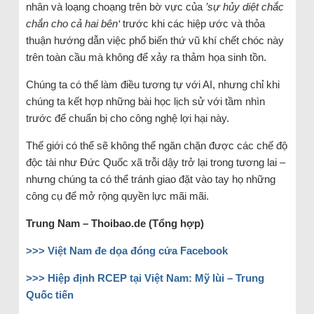
nhân và loạng choạng trên bờ vực của
’sự hủy diệt chắc
chắn cho cả hai bên‘
trước khi các hiệp ước và thỏa
thuận hướng dẫn việc phổ biến thứ vũ khí chết chóc này
trên toàn cầu mà không để xảy ra thảm họa sinh tồn.
Chúng ta có thể làm điều tương tự với AI, nhưng chỉ khi
chúng ta kết hợp những bài học lịch sử với tầm nhìn
trước để chuẩn bị cho công nghệ lợi hại này.
Thế giới có thể sẽ không thể ngăn chặn được các chế độ
độc tài như Đức Quốc xã trỗi dậy trở lại trong tương lai –
nhưng chúng ta có thể tránh giao đặt vào tay họ những
công cụ để mở rộng quyền lực mãi mãi.
Trung Nam
– Thoibao.de (Tổng hợp)
>>> Việt Nam đe dọa đóng cửa Facebook
>>> Hiệp định RCEP tại Việt Nam: Mỹ lùi – Trung
Quốc tiến