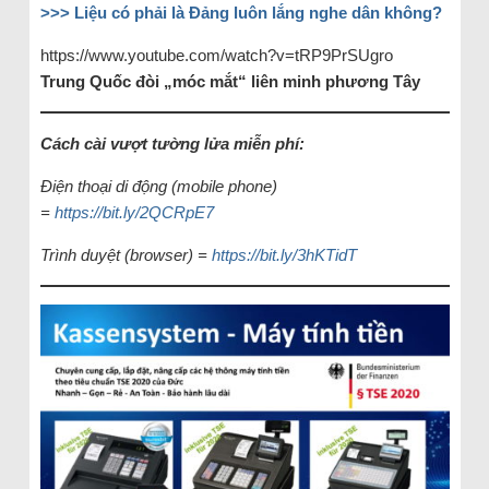
>>> Liệu có phải là Đảng luôn lắng nghe dân không?
https://www.youtube.com/watch?v=tRP9PrSUgro
Trung Quốc đòi „móc mắt“ liên minh phương Tây
Cách cài vượt tường lửa miễn phí:
Điện thoại di động (mobile phone)
=
https://bit.ly/2QCRpE7
Trình duyệt (browser) =
https://bit.ly/3hKTidT