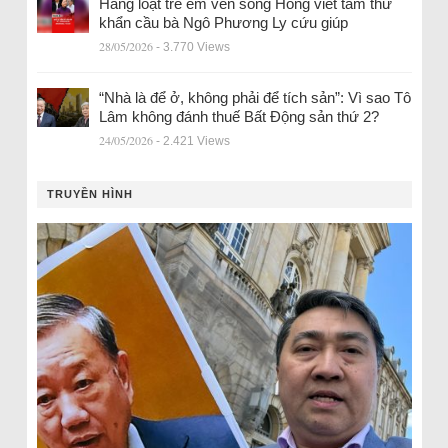
Hàng loạt trẻ em ven sông Hồng viết tâm thư
khẩn cầu bà Ngô Phương Ly cứu giúp
28/05/2026
- 3.770 Views
“Nhà là để ở, không phải để tích sản”: Vì sao Tô
Lâm không đánh thuế Bất Động sản thứ 2?
24/05/2026
- 2.421 Views
TRUYỀN HÌNH