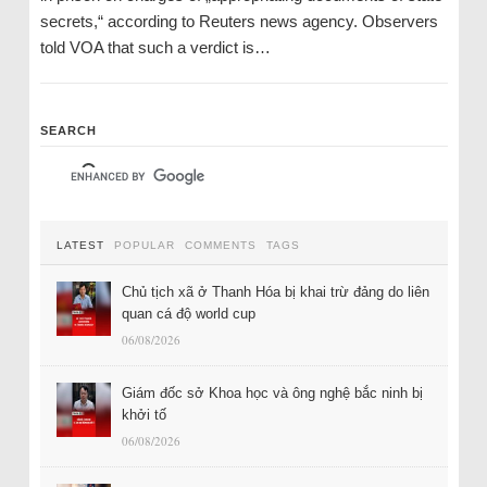
secrets,“ according to Reuters news agency. Observers
told VOA that such a verdict is…
SEARCH
LATEST
POPULAR
COMMENTS
TAGS
Chủ tịch xã ở Thanh Hóa bị khai trừ đảng do liên
quan cá độ world cup
06/08/2026
Giám đốc sở Khoa học và ông nghệ bắc ninh bị
khởi tố
06/08/2026