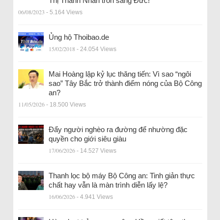
Thị Thanh Nhàn trốn sang Đức!
06/08/2023
- 5.164 Views
Ủng hộ Thoibao.de
15/02/2018
- 24.054 Views
Mai Hoàng lập kỷ lục thăng tiến: Vì sao “ngôi
sao” Tây Bắc trở thành điểm nóng của Bộ Công
an?
11/05/2026
- 18.500 Views
Đẩy người nghèo ra đường để nhường đặc
quyền cho giới siêu giàu
17/06/2026
- 14.527 Views
Thanh lọc bộ máy Bộ Công an: Tinh giản thực
chất hay vẫn là màn trình diễn lấy lệ?
16/06/2026
- 4.941 Views