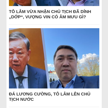
TÔ LÂM VỪA NHẬN CHỦ TỊCH ĐÃ DÍNH
„DỚP“, VƯỢNG VIN CÓ ÂM MƯU GÌ?
ĐÁ LƯƠNG CƯỜNG, TÔ LÂM LÊN CHỦ
TỊCH NƯỚC