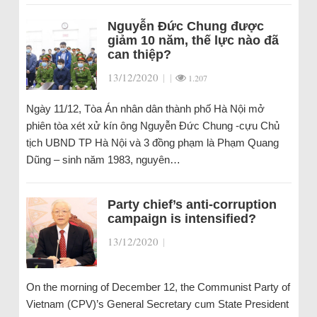
Nguyễn Đức Chung được
giảm 10 năm, thế lực nào đã
can thiệp?
13/12/2020
|
|
1.207
Ngày 11/12, Tòa Án nhân dân thành phố Hà Nội mở
phiên tòa xét xử kín ông Nguyễn Đức Chung -cựu Chủ
tịch UBND TP Hà Nội và 3 đồng phạm là Phạm Quang
Dũng – sinh năm 1983, nguyên…
Party chief’s anti-corruption
campaign is intensified?
13/12/2020
|
On the morning of December 12, the Communist Party of
Vietnam (CPV)’s General Secretary cum State President