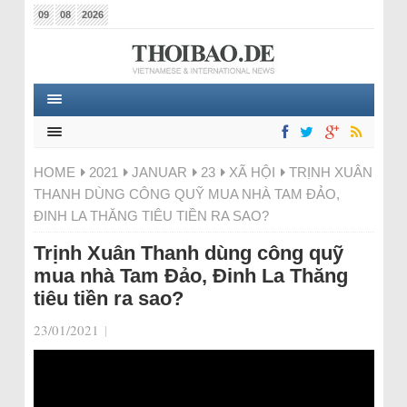
09
08
2026
HOME
2021
JANUAR
23
XÃ HỘI
TRỊNH XUÂN
THANH DÙNG CÔNG QUỸ MUA NHÀ TAM ĐẢO,
ĐINH LA THĂNG TIÊU TIỀN RA SAO?
Trịnh Xuân Thanh dùng công quỹ
mua nhà Tam Đảo, Đinh La Thăng
tiêu tiền ra sao?
23/01/2021
|