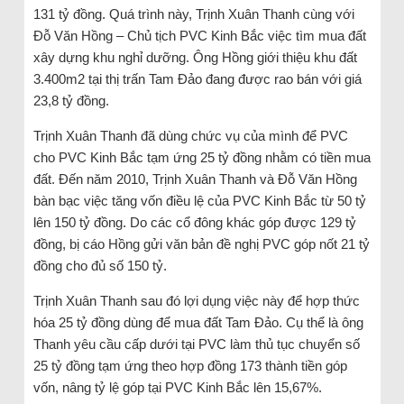
131 tỷ đồng. Quá trình này, Trịnh Xuân Thanh cùng với
Đỗ Văn Hồng – Chủ tịch PVC Kinh Bắc việc tìm mua đất
xây dựng khu nghỉ dưỡng. Ông Hồng giới thiệu khu đất
3.400m2 tại thị trấn Tam Đảo đang được rao bán với giá
23,8 tỷ đồng.
Trịnh Xuân Thanh đã dùng chức vụ của mình để PVC
cho PVC Kinh Bắc tạm ứng 25 tỷ đồng nhằm có tiền mua
đất. Đến năm 2010, Trịnh Xuân Thanh và Đỗ Văn Hồng
bàn bạc việc tăng vốn điều lệ của PVC Kinh Bắc từ 50 tỷ
lên 150 tỷ đồng. Do các cổ đông khác góp được 129 tỷ
đồng, bị cáo Hồng gửi văn bản đề nghị PVC góp nốt 21 tỷ
đồng cho đủ số 150 tỷ.
Trịnh Xuân Thanh sau đó lợi dụng việc này để hợp thức
hóa 25 tỷ đồng dùng để mua đất Tam Đảo. Cụ thể là ông
Thanh yêu cầu cấp dưới tại PVC làm thủ tục chuyển số
25 tỷ đồng tạm ứng theo hợp đồng 173 thành tiền góp
vốn, nâng tỷ lệ góp tại PVC Kinh Bắc lên 15,67%.