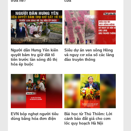
trưa hè?
cửa
Người dân Hưng Yên kiên
Siêu dự án ven sông Hồng
quyết bám trụ giữ đất tổ
và nguy cơ xóa sổ các làng
tiên trước làn sóng đô thị
đào truyền thống
hóa ép buộc
EVN bóp nghẹt người tiêu
Bài học từ Thủ Thiêm: Lời
dùng bằng hóa đơn điện
cảnh báo đắt giá cho cơn
lốc quy hoạch Hà Nội