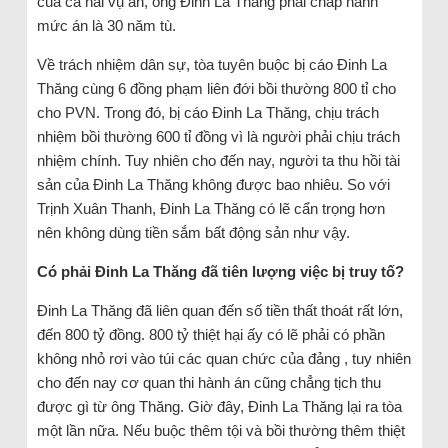
của cả hai vụ án, ông Đinh La Thăng phải chấp hành
mức án là 30 năm tù.
Về trách nhiệm dân sự, tòa tuyên buộc bị cáo Đinh La
Thăng cùng 6 đồng phạm liên đới bồi thường 800 tỉ cho
cho PVN. Trong đó, bị cáo Đinh La Thăng, chịu trách
nhiệm bồi thường 600 tỉ đồng vì là người phải chịu trách
nhiệm chính. Tuy nhiên cho đến nay, người ta thu hồi tài
sản của Đinh La Thăng không được bao nhiêu. So với
Trịnh Xuân Thanh, Đinh La Thăng có lẽ cẩn trọng hơn
nên không dùng tiền sắm bất động sản như vậy.
Có phải Đinh La Thăng đã tiên lượng việc bị truy tố?
Đinh La Thăng đã liên quan đến số tiền thất thoát rất lớn,
đến 800 tỷ đồng. 800 tỷ thiệt hại ấy có lẽ phải có phần
không nhỏ rơi vào túi các quan chức của đảng , tuy nhiên
cho đến nay cơ quan thi hành án cũng chẳng tịch thu
được gì từ ông Thăng. Giờ đây, Đinh La Thăng lại ra tòa
một lần nữa. Nếu buộc thêm tội và bồi thường thêm thiệt