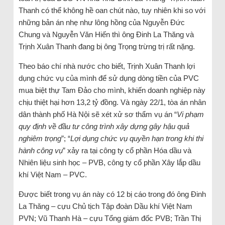
Thanh có thể không hề oan chút nào, tuy nhiên khi so với
những bản án nhẹ như lông hồng của Nguyễn Đức
Chung và Nguyễn Văn Hiến thì ông Đinh La Thăng và
Trịnh Xuân Thanh đang bị ông Trọng trừng trị rất nặng.
Theo báo chí nhà nước cho biết, Trịnh Xuân Thanh lợi
dụng chức vụ của mình để sử dụng dòng tiền của PVC
mua biệt thự Tam Đảo cho mình, khiến doanh nghiệp này
chịu thiệt hại hơn 13,2 tỷ đồng. Và ngày 22/1, tòa án nhân
dân thành phố Hà Nội sẽ xét xử sơ thẩm vụ án “
Vi phạm
quy định về đầu tư công trình xây dựng gây hậu quả
nghiêm trọng
”; “
Lợi dụng chức vụ quyền hạn trong khi thi
hành công vụ
” xảy ra tại công ty cổ phần Hóa dầu và
Nhiên liệu sinh học – PVB, công ty cổ phần Xây lắp dầu
khí Việt Nam – PVC.
Được biết trong vụ án này có 12 bị cáo trong đó ông Đinh
La Thăng – cựu Chủ tịch Tập đoàn Dầu khí Việt Nam
PVN; Vũ Thanh Hà – cựu Tổng giám đốc PVB; Trần Thị