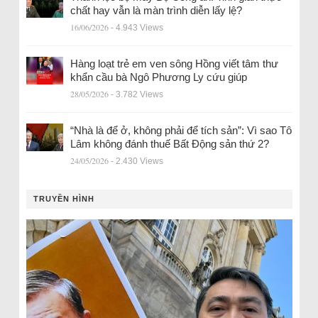
chất hay vẫn là màn trình diễn lấy lệ?
16/06/2026
- 4.943 Views
Hàng loạt trẻ em ven sông Hồng viết tâm thư
khẩn cầu bà Ngô Phương Ly cứu giúp
28/05/2026
- 3.782 Views
“Nhà là để ở, không phải để tích sản”: Vì sao Tô
Lâm không đánh thuế Bất Động sản thứ 2?
24/05/2026
- 2.430 Views
TRUYỀN HÌNH