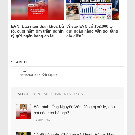
EVN: Đầu năm than khóc bù
Vì sao EVN có 152.000 tỷ
lỗ, cuối năm ôm trăm nghìn
gửi ngân hàng vẫn đòi tăng
tỷ gửi ngân hàng ăn lãi
giá điện?
SEARCH
LATEST
POPULAR
COMMENTS
TAGS
Bắc ninh: Ông Nguyễn Văn Dũng bị xử lý, câu
hỏi nào còn bỏ ngỏ?
08/08/2026
Cá độ bóng đá: Chủ tịch xã Thanh Hóa bị khai