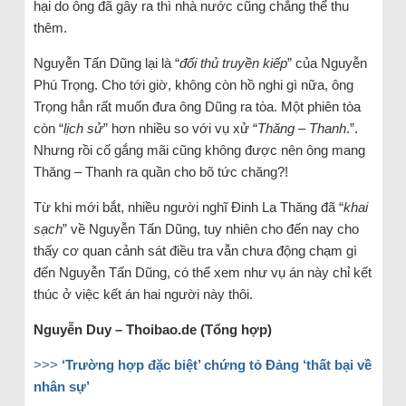
hại do ông đã gây ra thì nhà nước cũng chẳng thể thu
thêm.
Nguyễn Tấn Dũng lại là “
đối thủ truyền kiếp
” của Nguyễn
Phú Trọng. Cho tới giờ, không còn hồ nghi gì nữa, ông
Trọng hẳn rất muốn đưa ông Dũng ra tòa. Một phiên tòa
còn “
lịch sử
” hơn nhiều so với vụ xử “
Thăng – Thanh
.”.
Nhưng rồi cố gắng mãi cũng không được nên ông mang
Thăng – Thanh ra quần cho bõ tức chăng?!
Từ khi mới bắt, nhiều người nghĩ Đinh La Thăng đã “
khai
sạch
” về Nguyễn Tấn Dũng, tuy nhiên cho đến nay cho
thấy cơ quan cảnh sát điều tra vẫn chưa động chạm gì
đến Nguyễn Tấn Dũng, có thể xem như vụ án này chỉ kết
thúc ở việc kết án hai người này thôi.
Nguyễn Duy – Thoibao.de (Tổng hợp)
>>>
‘Trường hợp đặc biệt’ chứng tỏ Đảng ‘thất bại về
nhân sự’