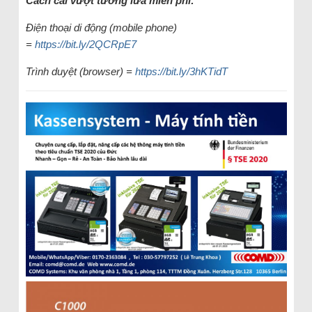
Cách cài vượt tường lửa miễn phí:
Điện thoại di động (mobile phone)
=
https://bit.ly/2QCRpE7
Trình duyệt (browser) =
https://bit.ly/3hKTidT