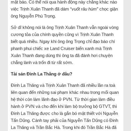
mặt báo. Có thể nói qua hành động này chẳng khác nào
việc Trịnh Xuân Thanh đã dám “
vuốt râu hùm
” chọc giận
ông Nguyễn Phú Trọng.
Sở dĩ không nói là ông Trịnh Xuân Thanh vẫn ngoài vòng
cương tỏa của chính quyền cũng vì Trịnh Xuân Thanh
biết quá nhiều. Ngay khi ông ông Trọng chỉ đạo báo chí
phanh phui chiếc xe Land Cruiser biển xanh mà Trịnh
Xuân Thanh đang dùng thì ông ta đã đánh hơi chuyện
chẳng lành và trốn đi từ rất sớm.
Tài sản Đinh La Thăng ở đâu?
Đinh La Thăng và Trịnh Xuân Thanh đã nhiều lần ra toà
liên quan đến những sai phạm khác nhau trong mối quan
hệ thời còn làm lãnh đạo ở PVN. Từ thời gian làm điều
hành ở PVN và cho đến khi làm bộ trưởng bộ GTVT, thì
Đinh La Thăng được cho là gắn bó mật thiết với Nguyễn
Tấn Dũng. Cánh tay phải của Nguyễn Tấn Dũng có Đinh
La Thăng và Trần Bắc Hà. Trong khi đó Trần Bắc Hà đã