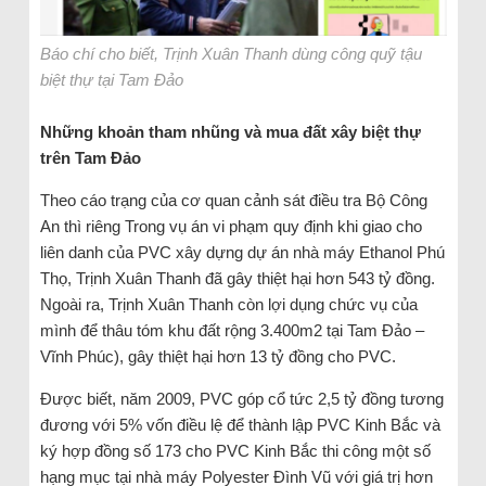
Báo chí cho biết, Trịnh Xuân Thanh dùng công quỹ tậu
biệt thự tại Tam Đảo
Những khoản tham nhũng và mua đất xây biệt thự
trên Tam Đảo
Theo cáo trạng của cơ quan cảnh sát điều tra Bộ Công
An thì riêng Trong vụ án vi phạm quy định khi giao cho
liên danh của PVC xây dựng dự án nhà máy Ethanol Phú
Thọ, Trịnh Xuân Thanh đã gây thiệt hại hơn 543 tỷ đồng.
Ngoài ra, Trịnh Xuân Thanh còn lợi dụng chức vụ của
mình để thâu tóm khu đất rộng 3.400m2 tại Tam Đảo –
Vĩnh Phúc), gây thiệt hại hơn 13 tỷ đồng cho PVC.
Được biết, năm 2009, PVC góp cổ tức 2,5 tỷ đồng tương
đương với 5% vốn điều lệ để thành lập PVC Kinh Bắc và
ký hợp đồng số 173 cho PVC Kinh Bắc thi công một số
hạng mục tại nhà máy Polyester Đình Vũ với giá trị hơn