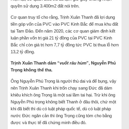
quyền sử dụng 3.400m2 đất nói trên.
Cơ quan truy tố cho rằng, Trịnh Xuân Thanh đã lợi dụng
tiền góp vốn của PVC vào PVC Kinh Bắc để mua khu đất
tại Tam Đảo. Đến năm 2020, các cơ quan giám định kết
luận phần vốn trị giá 21 tỷ đồng của PVC tại PVC Kinh
Bắc chỉ còn giá trị hơn 7,7 tỷ đồng tức PVC bị thua lỗ hơn
13,2 tỷ đồng.
Trịnh Xuân Thanh dám “
vuốt râu hùm
”, Nguyễn Phú
Trọng không thể tha.
Ông Nguyễn Phú Trọng là người thù dai và để bụng, vậy
nên Trịnh Xuân Thanh khi trốn chạy sang Đức đã dám
khiêu khích ông Trọng là một sai lầm tai hại. Trừ khi ông
Nguyễn Phú trọng không biết Thanh ở đâu thôi, chứ một
khi đã biết thì dù có luật pháp quốc tế, dù có luật pháp
nước Đức ngăn cản thì ông Trọng cũng tóm cho bằng
được và thực tế đã chứng minh điều đó.