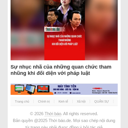
Sự nhục nhã của những quan chức tham
nhũng khi đối diện với pháp luật
Trang chủ
Chính trị
Kinh tế
Xã hội
QUÂN SỰ
© 2026
Thời báo
. All rights reserved.
Bản quyền @2025 Thời báo.de. Mọi sao chép nội dung
từ trang này phải được đồng ý bởi tác giả