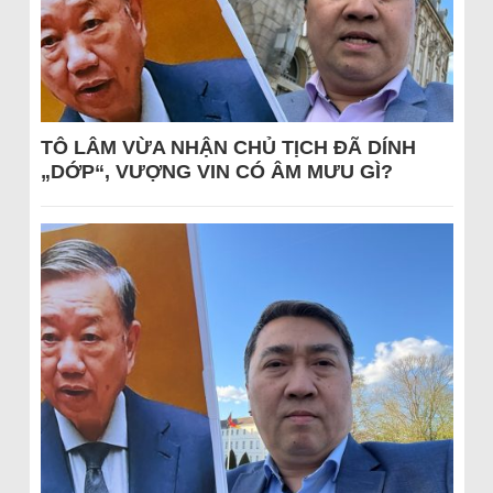
TÔ LÂM VỪA NHẬN CHỦ TỊCH ĐÃ DÍNH
„DỚP“, VƯỢNG VIN CÓ ÂM MƯU GÌ?