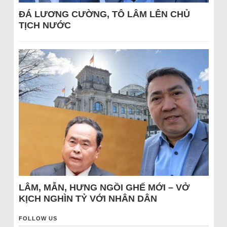
ĐÁ LƯƠNG CƯỜNG, TÔ LÂM LÊN CHỦ
TỊCH NƯỚC
LÂM, MẪN, HƯNG NGỒI GHẾ MỚI – VỞ
KỊCH NGHÌN TỶ VỚI NHÂN DÂN
FOLLOW US