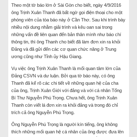
Theo một tờ báo lớn ở Sài Gòn cho biết, ngày 4/9/2016
ông Trịnh Xuân Thanh đã bất ngờ gọi điện thoại cho một
phóng viên của tòa báo này ở Cần Thơ. Sau khi trình bày
nhiều nội dung nhằm giải trình và kêu oan sai trong
những vấn đề liên quan đến bản thân mình như báo chí
thông tin, thì ông Thanh cho biết đã làm đơn xin ra khỏi
Đảng và đã gửi đến các cơ quan chức năng ở Trung
ương cũng như Tỉnh ủy Hậu Giang.
Vụ việc ông Trịnh Xuân Thanh là mối quan tâm lớn của
Đảng CSVN và dư luận. Bởi qua tờ báo này, có ông
Thanh đã kể rõ các chi tiết về những quan hệ của cha
của ông, Trịnh Xuân Giới với đảng và với cá nhân Tổng
Bí Thư Nguyễn Phú Trọng. Chưa hết, ông Trịnh Xuân
Thanh còn viết lá đơn xin ra khỏi đảng và trong đó chỉ
trích cả ông Nguyễn Phú Trọng.
Ông Nguyễn Phú Trọng là người kín tiếng, ông không
thích những mối quan hệ cá nhân của ông được đưa lên