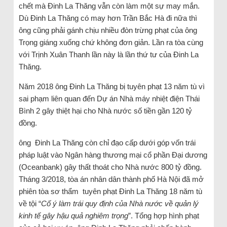
chết mà Đinh La Thăng vẫn còn làm một sự may mắn.
Dù Đinh La Thăng có may hơn Trần Bắc Hà đi nữa thì
ông cũng phải gánh chịu nhiều đòn trừng phạt của ông
Trọng giáng xuống chứ không đơn giản. Lần ra tòa cùng
với Trịnh Xuân Thanh lần này là lần thứ tư của Đinh La
Thăng.
Năm 2018 ông Đinh La Thăng bị tuyên phạt 13 năm tù vì
sai phạm liên quan đến Dự án Nhà máy nhiệt điện Thái
Bình 2 gây thiệt hại cho Nhà nước số tiền gần 120 tỷ
đồng.
ông Đinh La Thăng còn chỉ đạo cấp dưới góp vốn trái
pháp luật vào Ngân hàng thương mại cổ phần Đại dương
(Oceanbank) gây thất thoát cho Nhà nước 800 tỷ đồng.
Tháng 3/2018, tòa án nhân dân thành phố Hà Nội đã mở
phiên tòa sơ thẩm tuyên phạt Đinh La Thăng 18 năm tù
về tội “
Cố ý làm trái quy định của Nhà nước về quản lý
kinh tế gây hậu quả nghiêm trọng
”. Tổng hợp hình phạt