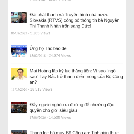
Đài phát thanh và Truyền hình nhà nước
Slovakia (RTVS) công bố thông tin bà Nguyễn
Thị Thanh Nhàn trốn sang Đức!
06/08/2023
- 5.165 Views
Ủng hộ Thoibao.de
15/02/2018
- 24.074 Views
Mai Hoàng lập kỷ lục thăng tiến: Vì sao “ngôi
sao” Tây Bắc trở thành điểm nóng của Bộ Công
an?
11/05/2026
- 18.513 Views
Đẩy người nghèo ra đường để nhường đặc
quyền cho giới siêu giàu
17/06/2026
- 14.530 Views
Thanh lọc bộ máy Bộ Công an: Tinh giản thực