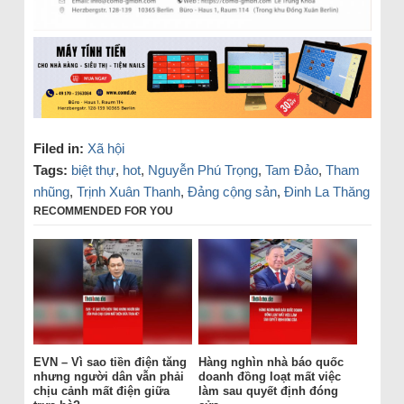
Filed in:
Xã hội
Tags:
biệt thự
,
hot
,
Nguyễn Phú Trọng
,
Tam Đảo
,
Tham
nhũng
,
Trịnh Xuân Thanh
,
Đảng cộng sản
,
Đinh La Thăng
RECOMMENDED FOR YOU
EVN – Vì sao tiền điện tăng
Hàng nghìn nhà báo quốc
nhưng người dân vẫn phải
doanh đồng loạt mất việc
chịu cảnh mất điện giữa
làm sau quyết định đóng