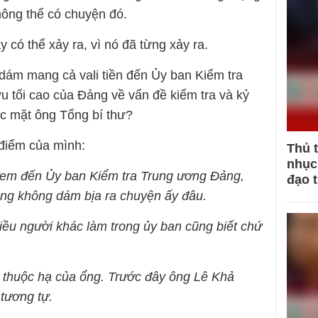
hông thể có chuyện đó.
có thể xảy ra, vì nó đã từng xảy ra.
 dám mang cả vali tiền đến Ủy ban Kiểm tra
 tối cao của Đảng về vấn đề kiểm tra và kỷ
ước mặt ông Tổng bí thư?
điểm của mình:
Thủ 
nhục 
 đem đến Ủy ban Kiểm tra Trung ương Đảng,
đạo 
ọng không dám bịa ra chuyện ấy đâu.
iều người khác làm trong ủy ban cũng biết chứ
i thuộc hạ của ổng. Trước đây ông Lê Khả
tương tự.