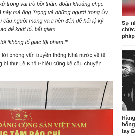
xử trong vai trò bồi thẩm đoàn khoảng chục
thế này mà ông Trọng và những người trong Ủy
 cầu người mang va li tiền đến để hối lộ ký
Sự n
o để khởi tố, bắt giam.
chức
pháp
tội ‘không tố giác tội phạm
.’”
ả lời phỏng vấn truyền thông Nhà nước về tệ
g bí thư Lê Khả Phiêu cũng kể câu chuyện
Hàng
bỗng
tay 