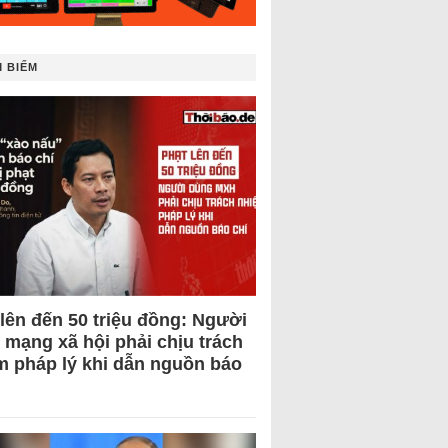
 BIẾM
 lên đến 50 triệu đồng: Người
 mạng xã hội phải chịu trách
m pháp lý khi dẫn nguồn báo