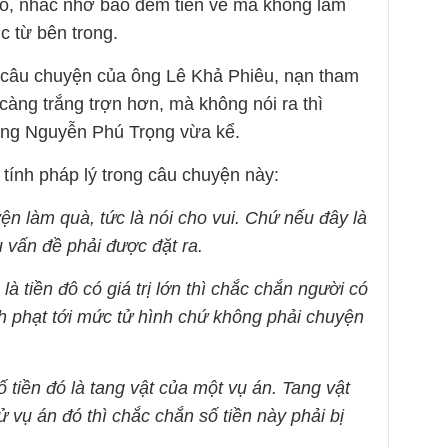
cáo, nhắc nhở bảo đem tiền về mà không làm
c từ bên trong.
từ câu chuyện của ông Lê Khả Phiêu, nạn tham
 càng trắng trợn hơn, mà không nói ra thì
 ông Nguyễn Phú Trọng vừa kể.
tính pháp lý trong câu chuyện này:
ện làm quà, tức là nói cho vui. Chứ nếu đây là
u vấn đề phải được đặt ra.
 là tiền đô có giá trị lớn thì chắc chắn người có
ình phạt tới mức tử hình chứ không phải chuyện
số tiền đó là tang vật của một vụ án. Tang vật
xử vụ án đó thì chắc chắn số tiền này phải bị