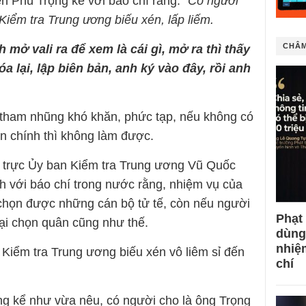
 Phú Trọng kể với báo chí rằng: “
Có người
 Kiểm tra Trung ương biếu xén, lấp liếm.
CHÂM
h mở vali ra để xem là cái gì, mở ra thì thấy
óa lại, lập biên bản, anh ký vào đây, rồi anh
 tham nhũng khó khăn, phức tạp, nếu không có
ân chính thì không làm được.
trực Ủy ban Kiểm tra Trung ương Vũ Quốc
 với báo chí trong nước rằng, nhiệm vụ của
chọn được những cán bộ tử tế, còn nếu người
Phạt
lại chọn quân cũng như thế.
dùng
nhiệ
 Kiểm tra Trung ương biếu xén vô liêm sỉ đến
chí
ng kể như vừa nêu, có người cho là ông Trọng