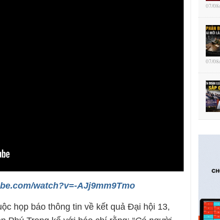
07/08
07/08
tube.com/watch?v=-AJj9mm9Tmo
ộc họp báo thông tin về kết quả Đại hội 13,