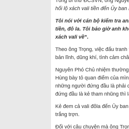
Tổng bí thư ĐCSVN, ông Nguyễn
hối lộ xách vali tiền đến Ủy ban
Tôi nói với cán bộ kiểm tra an
tiền, đô la. Tôi bảo giờ anh kh
xách vali về
”.
Theo ông Trọng, việc đấu tranh
bản lĩnh, dũng khí, tình cảm ch
Nguyên Phó Chủ nhiệm thường 
Hùng bày tỏ quan điểm của mình
những người đứng đầu là phải 
đứng đầu là kẻ tham nhũng thì 
Kẻ đem cả vali đôla đến Ủy ban
trắng trợn.
Đối với câu chuyện mà ông Trọ