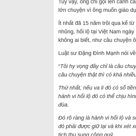
Tuy vậy, ông chỉ gọi lên cảnh 
lớn chuyện vì ông muốn giáo dụ
Ít nhất đã 15 năm trôi qua kể 
nhũng, hối lộ tại Việt Nam ngày
không ai biết, như câu chuyện
Luật sư Đặng Đình Mạnh nói về 
“
Tôi hy vọng đây chỉ là câu chuy
câu chuyện thật thì có khá nhiề
Thứ nhất, nếu va li đó có số tiền
hành vi hối lộ đó có thể chịu h
đùa.
Đó rõ ràng là hành vi hối lộ và 
đó phải được giữ lại và khi xét 
tịch thu sung công quỹ.