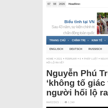
07
08
2026
Headline:
Tin bà Nguyễn Thị Thanh Nhàn đang ẩn náu tại Đức
Biểu tình tại VN
Sau 43 năm, sự kiện chính trị
chấn động toàn quốc
TRANG CHỦ
CHÍNH TRỊ
KINH TẾ
ENGLISCH
DEUTSCH
RUSSISCH
HOME
2021
FEBRUAR
6
PHÁP LUẬT
NGUYỄ
HỐI LỘ RA VỀ?
Nguyễn Phú Tr
‘không tố giác
người hối lộ r
06/02/2021
|
|
1.240