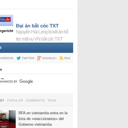
Đại án bắt cóc TXT
Nguyễn Hải Long bị kết án hỗ
trợ mật vụ VN bắt cóc TXT
E
ACEBOOK
TWITTER
GOOGLE+
RSS
H
EST
POPULAR
COMMENTS
TAGS
RFA en vietnamita entra en la
lista de «reaccionarios» del
Gobierno vietnamita