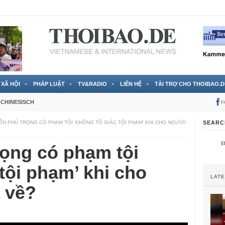
 đã được chính thức xác nhận
3 Jahren ago
XÃ HỘI
PHÁP LUẬT
TV&RADIO
LIÊN HỆ
TÀI TRỢ CHO THOIBAO.D
CHINESISCH
F
N PHÚ TRỌNG CÓ PHẠM TỘI ‘KHÔNG TỐ GIÁC TỘI PHẠM’ KHI CHO NGƯỜI
SEARC
ọng có phạm tội
 tội phạm’ khi cho
LAT
a về?