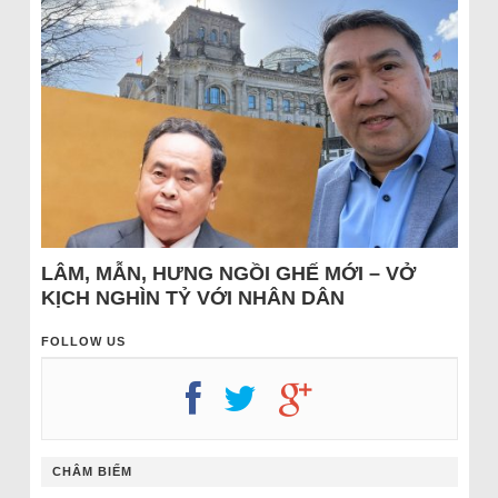
LÂM, MẪN, HƯNG NGỒI GHẾ MỚI – VỞ
KỊCH NGHÌN TỶ VỚI NHÂN DÂN
FOLLOW US
CHÂM BIẾM