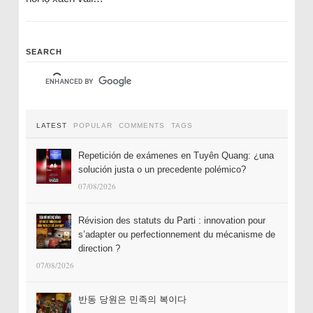
SEARCH
LATEST
POPULAR
COMMENTS
TAGS
Repetición de exámenes en Tuyên Quang: ¿una
solución justa o un precedente polémico?
07/08/2026
Révision des statuts du Parti : innovation pour
s’adapter ou perfectionnement du mécanisme de
direction ?
07/08/2026
반동 당원은 민족의 복이다