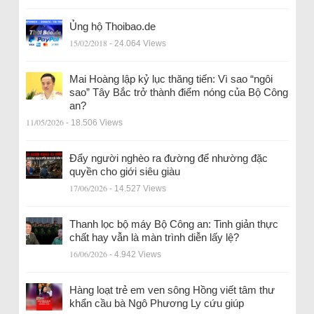
Ủng hộ Thoibao.de
15/02/2018
- 24.064 Views
Mai Hoàng lập kỷ lục thăng tiến: Vì sao “ngôi
sao” Tây Bắc trở thành điểm nóng của Bộ Công
an?
11/05/2026
- 18.506 Views
Đẩy người nghèo ra đường để nhường đặc
quyền cho giới siêu giàu
17/06/2026
- 14.527 Views
Thanh lọc bộ máy Bộ Công an: Tinh giản thực
chất hay vẫn là màn trình diễn lấy lệ?
16/06/2026
- 4.942 Views
Hàng loạt trẻ em ven sông Hồng viết tâm thư
khẩn cầu bà Ngô Phương Ly cứu giúp