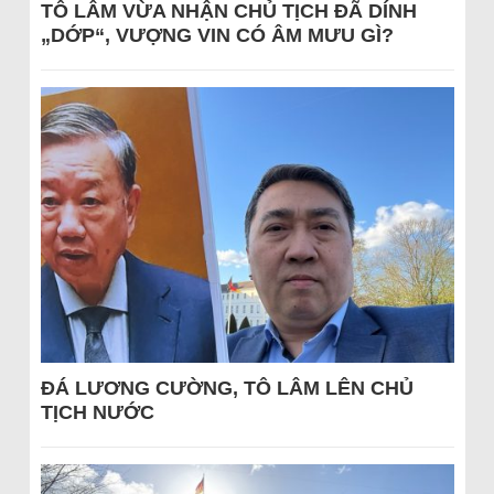
TÔ LÂM VỪA NHẬN CHỦ TỊCH ĐÃ DÍNH
„DỚP“, VƯỢNG VIN CÓ ÂM MƯU GÌ?
ĐÁ LƯƠNG CƯỜNG, TÔ LÂM LÊN CHỦ
TỊCH NƯỚC