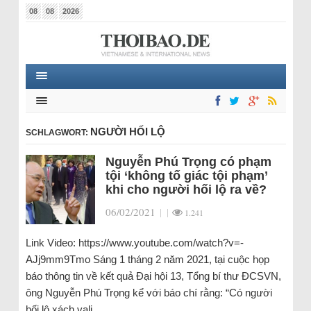
08
08
2026
NGƯỜI HỐI LỘ
SCHLAGWORT:
Nguyễn Phú Trọng có phạm
tội ‘không tố giác tội phạm’
khi cho người hối lộ ra về?
06/02/2021
|
|
1.241
Link Video: https://www.youtube.com/watch?v=-
AJj9mm9Tmo Sáng 1 tháng 2 năm 2021, tại cuộc họp
báo thông tin về kết quả Đại hội 13, Tổng bí thư ĐCSVN,
ông Nguyễn Phú Trọng kể với báo chí rằng: “Có người
hối lộ xách vali…