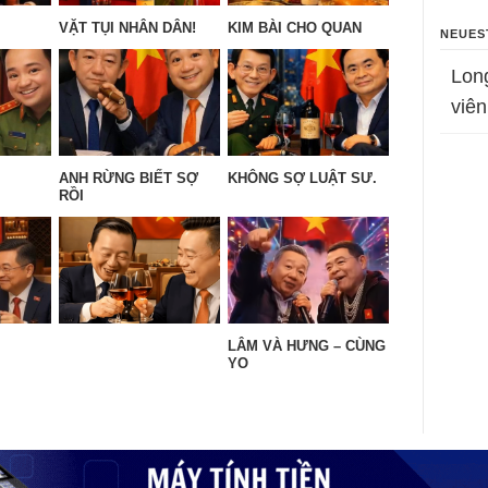
VẶT TỤI NHÂN DÂN!
KIM BÀI CHO QUAN
NEUES
Lon
viên
ANH RỪNG BIẾT SỢ
KHÔNG SỢ LUẬT SƯ.
RỒI
LÂM VÀ HƯNG – CÙNG
YO