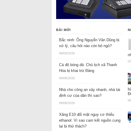
BÀI MỚI
N
Bắc ninh: Ông Nguyễn Văn Dũng bị
xử lý, câu hỏi nào còn bỏ ngỏ?
08/08/2026
n
07
Cá độ bóng đá: Chủ tịch xã Thanh
Hóa bị khai trừ Đảng
08/08/2026
b
Nhà cho công an xây nhanh, nhà tái
Đ
định cư của dân thì sao?
06
08/08/2026
Xăng E10 đối mặt nguy cơ thiếu
ethanol: Vì sao cam kết nguồn cung
lại bị thử thách?