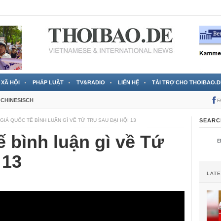
 đã được chính thức xác nhận
3 Jahren ago
XÃ HỘI
PHÁP LUẬT
TV&RADIO
LIÊN HỆ
TÀI TRỢ CHO THOIBAO.D
CHINESISCH
F
GIẢ QUỐC TẾ BÌNH LUẬN GÌ VỀ TỨ TRỤ SAU ĐẠI HỘI 13
SEARC
ế bình luận gì về Tứ
 13
LAT