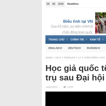
08
08
2026
Headline:
Tin bà Nguyễn Thị Thanh Nhàn đang ẩn náu tại Đức
Biểu tình tại VN
Sau 43 năm, sự kiện chính trị
chấn động toàn quốc
TRANG CHỦ
CHÍNH TRỊ
KINH TẾ
ENGLISCH
DEUTSCH
RUSSISCH
HOME
2021
FEBRUAR
14
CHÂM BIẾM
HỌC 
Học giả quốc t
trụ sau Đại hội
14/02/2021
|
|
2.059