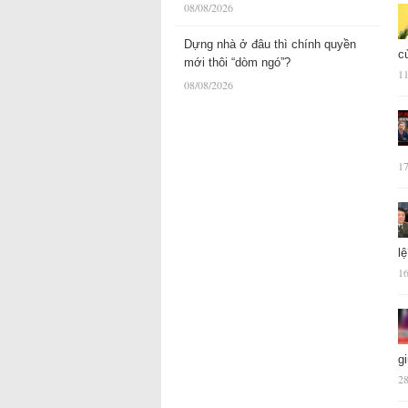
08/08/2026
Dựng nhà ở đâu thì chính quyền
c
mới thôi “dòm ngó”?
11
08/08/2026
17
l
16
g
28