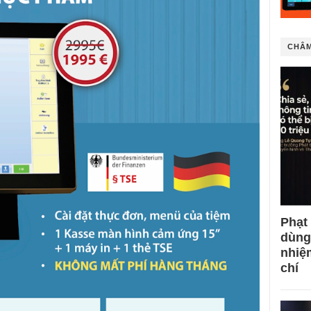
CHÂM
Phạt
dùng
nhiệ
chí