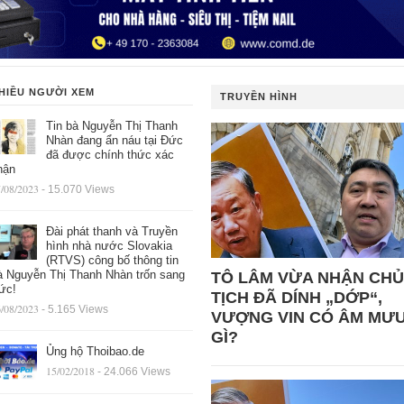
HIỀU NGƯỜI XEM
TRUYỀN HÌNH
Tin bà Nguyễn Thị Thanh
Nhàn đang ẩn náu tại Đức
đã được chính thức xác
hận
/08/2023
- 15.070 Views
Đài phát thanh và Truyền
hình nhà nước Slovakia
(RTVS) công bố thông tin
à Nguyễn Thị Thanh Nhàn trốn sang
TÔ LÂM VỪA NHẬN CHỦ
ức!
TỊCH ĐÃ DÍNH „DỚP“,
/08/2023
- 5.165 Views
VƯỢNG VIN CÓ ÂM MƯ
GÌ?
Ủng hộ Thoibao.de
15/02/2018
- 24.066 Views