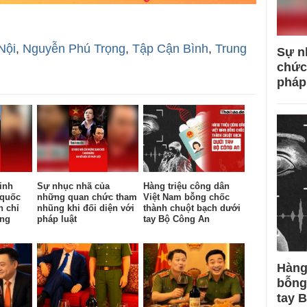
Nội
,
Nguyễn Phú Trọng
,
Tập Cận Bình
,
Trung
Sự n
chức
pháp
inh
Sự nhục nhã của
Hàng triệu công dân
 quốc
những quan chức tham
Việt Nam bỗng chốc
n chỉ
nhũng khi đối diện với
thành chuột bạch dưới
ống
pháp luật
tay Bộ Công An
Hàng
bỗng
tay 