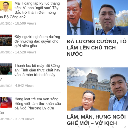
Mai Hoàng lập kỷ lục thăng
tiến: Vì sao “ngôi sao” Tây
Bắc trở thành điểm nóng
ủa Bộ Công an?
/05/2026
- 18.509 Views
Đẩy người nghèo ra đường
ĐÁ LƯƠNG CƯỜNG, TÔ
để nhường đặc quyền cho
giới siêu giàu
LÂM LÊN CHỦ TỊCH
/06/2026
- 14.528 Views
NƯỚC
Thanh lọc bộ máy Bộ Công
an: Tinh giản thực chất hay
vẫn là màn trình diễn lấy
ệ?
/06/2026
- 4.942 Views
Hàng loạt trẻ em ven sông
Hồng viết tâm thư khẩn cầu
bà Ngô Phương Ly cứu
iúp
LÂM, MẪN, HƯNG NGỒI
/05/2026
- 3.779 Views
GHẾ MỚI – VỞ KỊCH