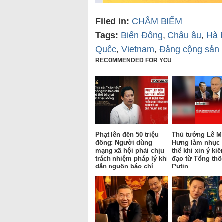
Filed in:
CHÂM BIẾM
Tags:
Biển Đông
,
Châu âu
,
Hà 
Quốc
,
Vietnam
,
Đảng cộng sản
RECOMMENDED FOR YOU
Phạt lên đến 50 triệu
Thủ tướng Lê M
đồng: Người dùng
Hưng làm nhục
mạng xã hội phải chịu
thể khi xin ý kiế
trách nhiệm pháp lý khi
đạo từ Tổng th
dẫn nguồn báo chí
Putin