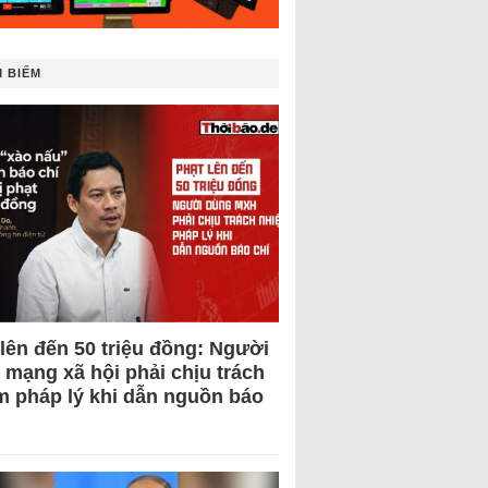
 BIẾM
 lên đến 50 triệu đồng: Người
 mạng xã hội phải chịu trách
m pháp lý khi dẫn nguồn báo