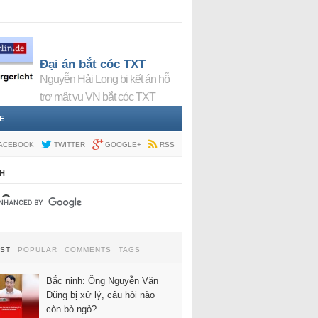
Đại án bắt cóc TXT
Nguyễn Hải Long bị kết án hỗ
trợ mật vụ VN bắt cóc TXT
E
ACEBOOK
TWITTER
GOOGLE+
RSS
H
EST
POPULAR
COMMENTS
TAGS
Bắc ninh: Ông Nguyễn Văn
Dũng bị xử lý, câu hỏi nào
còn bỏ ngỏ?