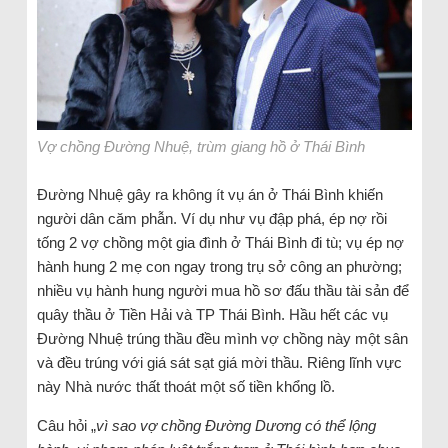
Vợ chồng Đường Nhuệ, trùm giang hồ ở Thái Bình
Đường Nhuệ gây ra không ít vụ án ở Thái Bình khiến
người dân căm phẫn. Ví dụ như vụ đập phá, ép nợ rồi
tống 2 vợ chồng một gia đình ở Thái Bình đi tù; vụ ép nợ
hành hung 2 mẹ con ngay trong trụ sở công an phường;
nhiều vụ hành hung người mua hồ sơ đấu thầu tài sản để
quây thầu ở Tiền Hải và TP Thái Bình. Hầu hết các vụ
Đường Nhuệ trúng thầu đều mình vợ chồng này một sân
và đều trúng với giá sát sạt giá mời thầu. Riêng lĩnh vực
này Nhà nước thất thoát một số tiền khổng lồ.
Câu hỏi „
vì sao vợ chồng Đường Dương có thể lộng