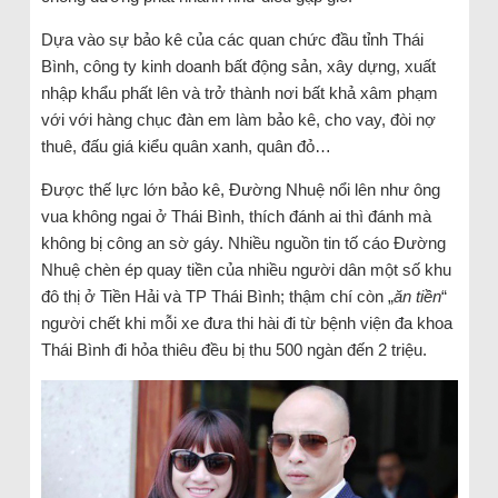
Dựa vào sự bảo kê của các quan chức đầu tỉnh Thái
Bình, công ty kinh doanh bất động sản, xây dựng, xuất
nhập khẩu phất lên và trở thành nơi bất khả xâm phạm
với với hàng chục đàn em làm bảo kê, cho vay, đòi nợ
thuê, đấu giá kiểu quân xanh, quân đỏ…
Được thế lực lớn bảo kê, Đường Nhuệ nổi lên như ông
vua không ngai ở Thái Bình, thích đánh ai thì đánh mà
không bị công an sờ gáy. Nhiều nguồn tin tố cáo Đường
Nhuệ chèn ép quay tiền của nhiều người dân một số khu
đô thị ở Tiền Hải và TP Thái Bình; thậm chí còn „
ăn tiền
“
người chết khi mỗi xe đưa thi hài đi từ bệnh viện đa khoa
Thái Bình đi hỏa thiêu đều bị thu 500 ngàn đến 2 triệu.