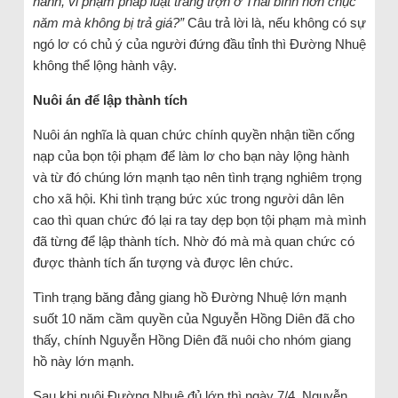
hành, vi phạm pháp luật trắng trợn ở Thái bình hơn chục
năm mà không bị trả giá?
”
Câu trả lời là, nếu không có sự
ngó lơ có chủ ý của người đứng đầu tỉnh thì Đường Nhuệ
không thể lộng hành vậy.
Nuôi án để lập thành tích
Nuôi án nghĩa là quan chức chính quyền nhận tiền cống
nạp của bọn tội phạm để làm lơ cho bạn này lộng hành
và từ đó chúng lớn mạnh tạo nên tình trạng nghiêm trọng
cho xã hội. Khi tình trạng bức xúc trong người dân lên
cao thì quan chức đó lại ra tay dẹp bọn tội phạm mà mình
đã từng để lập thành tích. Nhờ đó mà mà quan chức có
được thành tích ấn tượng và được lên chức.
Tình trạng băng đảng giang hồ Đường Nhuệ lớn mạnh
suốt 10 năm cầm quyền của Nguyễn Hồng Diên đã cho
thấy, chính Nguyễn Hồng Diên đã nuôi cho nhóm giang
hồ này lớn mạnh.
Sau khi nuôi Đường Nhuệ đủ lớn thì ngày 7/4, Nguyễn