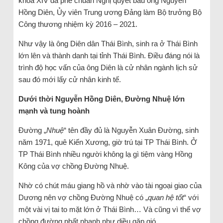
khóa XIV đã phê chuẩn Nghị quyết bầu ông Nguyễn
Hồng Diên, Ủy viên Trung ương Đảng làm Bộ trưởng Bộ
Công thương nhiệm kỳ 2016 – 2021.
Như vậy là ông Diên dân Thái Bình, sinh ra ở Thái Bình
lớn lên và thành danh tại tỉnh Thái Bình. Điều đáng nói là
trình độ học vấn của ông Diên là cử nhân ngành lịch sử
sau đó mới lấy cử nhân kinh tế.
Dưới thời Nguyễn Hồng Diên, Đường Nhuệ lớn
mạnh và tung hoành
Đường „
Nhuệ
“ tên đầy đủ là Nguyễn Xuân Đường, sinh
năm 1971, quê Kiến Xương, giờ trú tại TP Thái Bình. Ở
TP Thái Bình nhiều người không lạ gì tiệm vàng Hồng
Kông của vợ chồng Đường Nhuệ.
Nhờ có chút máu giang hồ và nhờ vào tài ngoại giao của
Dương nên vợ chồng Đường Nhuệ có „
quan hệ tốt
“ với
một vài vị tai to mặt lớn ở Thái Bình… Và cũng vì thế vợ
chồng đường phất nhanh như diều gặp gió.