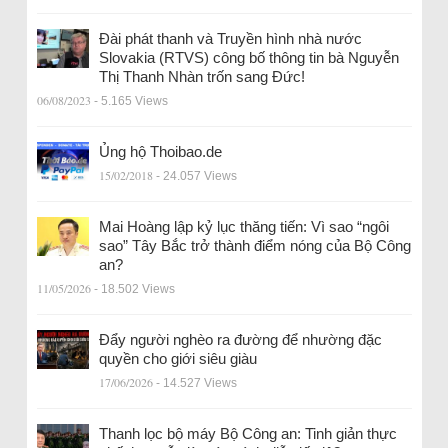
Đài phát thanh và Truyền hình nhà nước
Slovakia (RTVS) công bố thông tin bà Nguyễn
Thị Thanh Nhàn trốn sang Đức!
06/08/2023
- 5.165 Views
Ủng hộ Thoibao.de
15/02/2018
- 24.057 Views
Mai Hoàng lập kỷ lục thăng tiến: Vì sao “ngôi
sao” Tây Bắc trở thành điểm nóng của Bộ Công
an?
11/05/2026
- 18.502 Views
Đẩy người nghèo ra đường để nhường đặc
quyền cho giới siêu giàu
17/06/2026
- 14.527 Views
Thanh lọc bộ máy Bộ Công an: Tinh giản thực