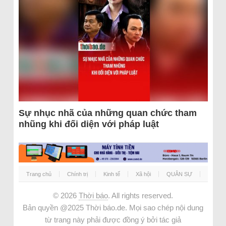
Sự nhục nhã của những quan chức tham
nhũng khi đối diện với pháp luật
Trang chủ
Chính trị
Kinh tế
Xã hội
QUÂN SỰ
© 2026
Thời báo
. All rights reserved.
Bản quyền @2025 Thời báo.de. Mọi sao chép nội dung
từ trang này phải được đồng ý bởi tác giả