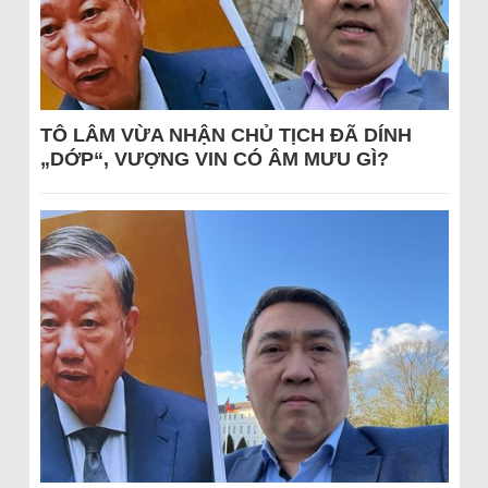
TÔ LÂM VỪA NHẬN CHỦ TỊCH ĐÃ DÍNH
„DỚP“, VƯỢNG VIN CÓ ÂM MƯU GÌ?