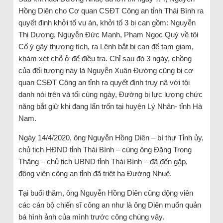
Hồng Diên cho Cơ quan CSĐT Công an tỉnh Thái Bình ra
quyết định khởi tố vụ án, khởi tố 3 bị can gồm: Nguyễn
Thị Dương, Nguyễn Đức Mạnh, Phạm Ngọc Quý về tội
Cố ý gây thương tích, ra Lệnh bắt bị can để tạm giam,
khám xét chỗ ở để điều tra. Chỉ sau đó 3 ngày, chồng
của đối tượng này là Nguyễn Xuân Đường cũng bị cơ
quan CSĐT Công an tỉnh ra quyết định truy nã với tội
danh nói trên và tối cùng ngày, Đường bị lực lượng chức
năng bắt giữ khi đang lẩn trốn tại huyện Lý Nhân- tỉnh Hà
Nam.
Ngày 14/4/2020, ông Nguyễn Hồng Diên – bí thư Tỉnh ủy,
chủ tịch HĐND tỉnh Thái Bình – cùng ông Đặng Trọng
Thăng – chủ tịch UBND tỉnh Thái Bình – đã đến gặp,
động viên công an tỉnh đã triệt hạ Đường Nhuệ.
Tại buổi thăm, ông Nguyễn Hồng Diên cũng động viên
các cán bộ chiến sĩ công an như là ông Diên muốn quản
bá hình ảnh của mình trước công chúng vậy.