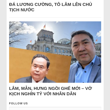
ĐÁ LƯƠNG CƯỜNG, TÔ LÂM LÊN CHỦ
TỊCH NƯỚC
LÂM, MẪN, HƯNG NGỒI GHẾ MỚI – VỞ
KỊCH NGHÌN TỶ VỚI NHÂN DÂN
FOLLOW US