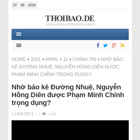
07
08
2026
HOME
2021
APRIL
11
CHÍNH TRỊ
NHỜ BẢO
KÊ ĐƯỜNG NHUỆ, NGUYỄN HỒNG DIÊN ĐƯỢC
PHẠM MINH CHÍNH TRỌNG DỤNG?
Nhờ bảo kê Đường Nhuệ, Nguyễn
Hồng Diên được Phạm Minh Chính
trọng dụng?
11/04/2021
|
|
1.340