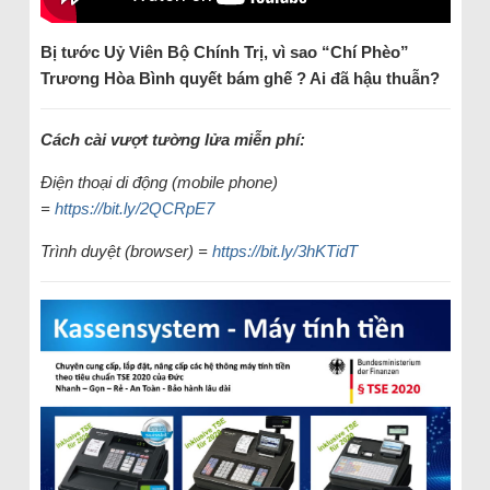
Bị tước U
ỷ
V
iên
B
ộ
C
hính
T
rị
, vì sao “Chí Phèo”
Trương Hòa Bình quyết bám ghế ? Ai
đã
hậu thuẫn?
Cách cài vượt tường lửa miễn phí:
Điện thoại di động (mobile phone)
=
https://bit.ly/2QCRpE7
Trình duyệt (browser) =
https://bit.ly/3hKTidT