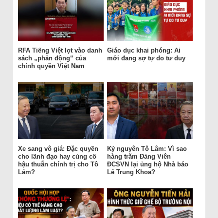
RFA Tiếng Việt lọt vào danh
Giáo dục khai phóng: Ai
sách „phản động“ của
mới đang sợ tự do tư duy
chính quyền Việt Nam
Xe sang vô giá: Đặc quyền
Kỷ nguyên Tô Lâm: Vì sao
cho lãnh đạo hay củng cố
hàng trăm Đảng Viên
hậu thuẫn chính trị cho Tô
ĐCSVN lại ủng hộ Nhà báo
Lâm?
Lê Trung Khoa?