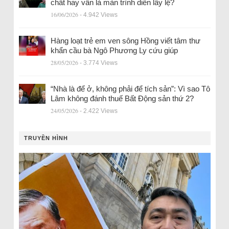
chất hay vẫn là màn trình diễn lấy lệ?
16/06/2026
- 4.942 Views
Hàng loạt trẻ em ven sông Hồng viết tâm thư
khẩn cầu bà Ngô Phương Ly cứu giúp
28/05/2026
- 3.774 Views
“Nhà là để ở, không phải để tích sản”: Vì sao Tô
Lâm không đánh thuế Bất Động sản thứ 2?
24/05/2026
- 2.422 Views
TRUYỀN HÌNH