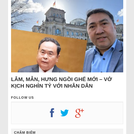
LÂM, MẪN, HƯNG NGỒI GHẾ MỚI – VỞ
KỊCH NGHÌN TỶ VỚI NHÂN DÂN
FOLLOW US
CHÂM BIẾM