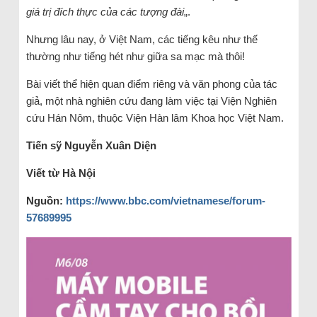
giá trị đích thực của các tượng đài
„.
Nhưng lâu nay, ở Việt Nam, các tiếng kêu như thế
thường như tiếng hét như giữa sa mạc mà thôi!
Bài viết thể hiện quan điểm riêng và văn phong của tác
giả, một nhà nghiên cứu đang làm việc tại Viện Nghiên
cứu Hán Nôm, thuộc Viện Hàn lâm Khoa học Việt Nam.
Tiến sỹ Nguyễn Xu
ân Di
ện
Viết từ H
à N
ội
Ngu
ồ
n:
https://www.bbc.com/vietnamese/forum-
57689995