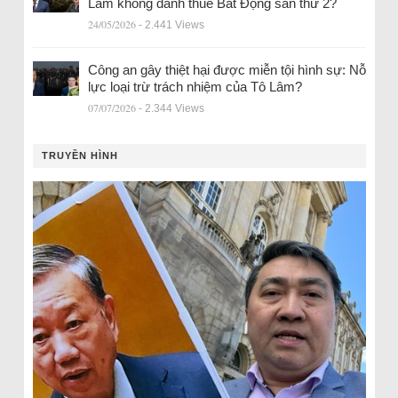
Lâm không đánh thuế Bất Động sản thứ 2?
24/05/2026
- 2.441 Views
Công an gây thiệt hại được miễn tội hình sự: Nỗ
lực loại trừ trách nhiệm của Tô Lâm?
07/07/2026
- 2.344 Views
TRUYỀN HÌNH