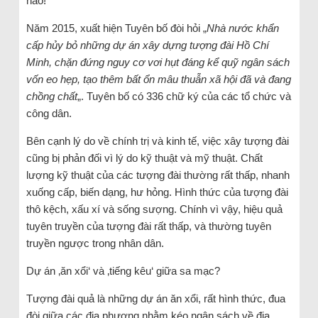
nào!
Năm 2015, xuất hiện Tuyên bố đòi hỏi „
Nhà nước khẩn
cấp hủy bỏ những dự án xây dựng tượng đài Hồ Chí
Minh, chặn đứng nguy cơ vơi hụt đáng kể quỹ ngân sách
vốn eo hẹp, tạo thêm bất ổn mâu thuẫn xã hội đã và đang
chồng chất
„. Tuyên bố có 336 chữ ký của các tổ chức và
công dân.
Bên cạnh lý do về chính trị và kinh tế, việc xây tượng đài
cũng bị phản đối vì lý do kỹ thuật và mỹ thuật. Chất
lượng kỹ thuật của các tượng đài thường rất thấp, nhanh
xuống cấp, biến dạng, hư hỏng. Hình thức của tượng đài
thô kệch, xấu xí và sống sượng. Chính vì vậy, hiệu quả
tuyên truyền của tượng đài rất thấp, và thường tuyên
truyền ngược trong nhân dân.
Dự án ‚ăn xổi‘ và ‚tiếng kêu‘ giữa sa mạc?
Tượng đài quả là những dự án ăn xổi, rất hình thức, đua
đòi giữa các địa phương nhằm kéo ngân sách về địa