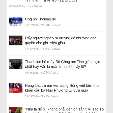
Thị Thanh Nhàn trốn sang Đức!
06/08/2023
- 5.172 Views
Ủng hộ Thoibao.de
15/02/2018
- 24.087 Views
Đẩy người nghèo ra đường để nhường đặc
quyền cho giới siêu giàu
17/06/2026
- 14.542 Views
Thanh lọc bộ máy Bộ Công an: Tinh giản thực
chất hay vẫn là màn trình diễn lấy lệ?
16/06/2026
- 4.954 Views
Hàng loạt trẻ em ven sông Hồng viết tâm thư
khẩn cầu bà Ngô Phương Ly cứu giúp
28/05/2026
- 3.795 Views
“Nhà là để ở, không phải để tích sản”: Vì sao Tô