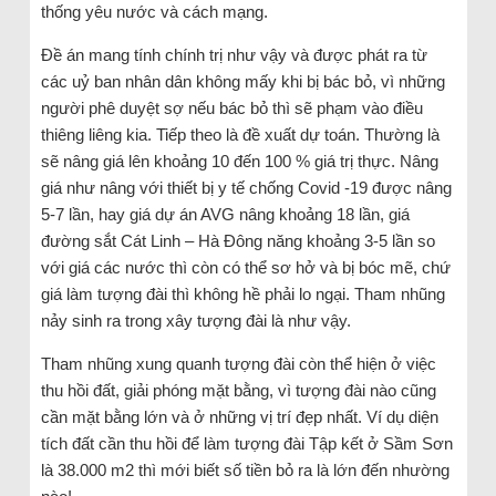
thống yêu nước và cách mạng.
Đề án mang tính chính trị như vậy và được phát ra từ
các uỷ ban nhân dân không mấy khi bị bác bỏ, vì những
người phê duyệt sợ nếu bác bỏ thì sẽ phạm vào điều
thiêng liêng kia. Tiếp theo là đề xuất dự toán. Thường là
sẽ nâng giá lên khoảng 10 đến 100 % giá trị thực. Nâng
giá như nâng với thiết bị y tế chống Covid -19 được nâng
5-7 lần, hay giá dự án AVG nâng khoảng 18 lần, giá
đường sắt Cát Linh – Hà Đông năng khoảng 3-5 lần so
với giá các nước thì còn có thể sơ hở và bị bóc mẽ, chứ
giá làm tượng đài thì không hề phải lo ngại. Tham nhũng
nảy sinh ra trong xây tượng đài là như vậy.
Tham nhũng xung quanh tượng đài còn thể hiện ở việc
thu hồi đất, giải phóng mặt bằng, vì tượng đài nào cũng
cần mặt bằng lớn và ở những vị trí đẹp nhất. Ví dụ diện
tích đất cần thu hồi để làm tượng đài Tập kết ở Sầm Sơn
là 38.000 m2 thì mới biết số tiền bỏ ra là lớn đến nhường