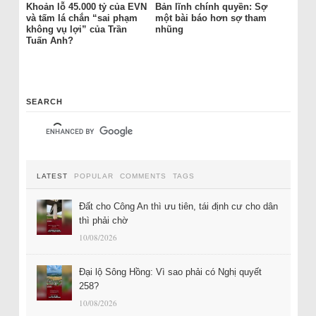
Khoản lỗ 45.000 tỷ của EVN
Bản lĩnh chính quyền: Sợ
và tấm lá chắn “sai phạm
một bài báo hơn sợ tham
không vụ lợi” của Trần
nhũng
Tuấn Anh?
SEARCH
LATEST
POPULAR
COMMENTS
TAGS
Đất cho Công An thì ưu tiên, tái định cư cho dân
thì phải chờ
10/08/2026
Đại lộ Sông Hồng: Vì sao phải có Nghị quyết
258?
10/08/2026