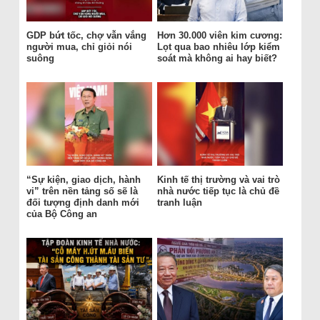
GDP bứt tốc, chợ vẫn vắng
Hơn 30.000 viên kim cương:
người mua, chỉ giỏi nói
Lọt qua bao nhiêu lớp kiểm
suông
soát mà không ai hay biết?
“Sự kiện, giao dịch, hành
Kinh tế thị trường và vai trò
vi” trên nền tảng số sẽ là
nhà nước tiếp tục là chủ đề
đối tượng định danh mới
tranh luận
của Bộ Công an