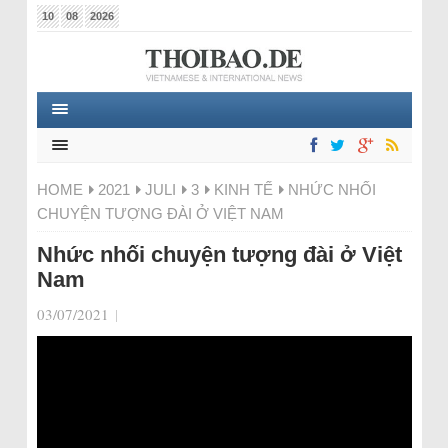
10
08
2026
HOME
2021
JULI
3
KINH TẾ
NHỨC NHỐI
CHUYỆN TƯỢNG ĐÀI Ở VIỆT NAM
Nhức nhối chuyện tượng đài ở Việt
Nam
03/07/2021
|