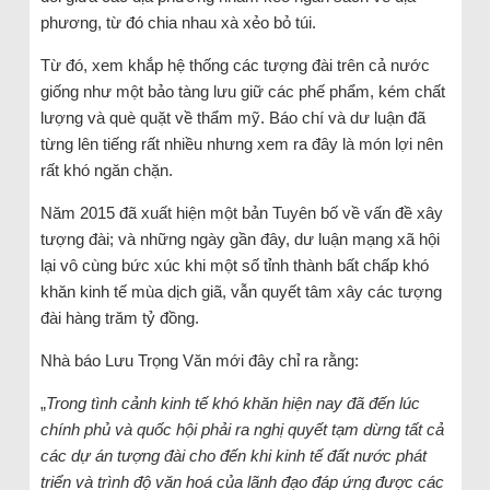
phương, từ đó chia nhau xà xẻo bỏ túi.
Từ đó, xem khắp hệ thống các tượng đài trên cả nước
giống như một bảo tàng lưu giữ các phế phẩm, kém chất
lượng và què quặt về thẩm mỹ. Báo chí và dư luận đã
từng lên tiếng rất nhiều nhưng xem ra đây là món lợi nên
rất khó ngăn chặn.
Năm 2015 đã xuất hiện một bản Tuyên bố về vấn đề xây
tượng đài; và những ngày gần đây, dư luận mạng xã hội
lại vô cùng bức xúc khi một số tỉnh thành bất chấp khó
khăn kinh tế mùa dịch giã, vẫn quyết tâm xây các tượng
đài hàng trăm tỷ đồng.
Nhà báo Lưu Trọng Văn mới đây chỉ ra rằng:
„
Trong tình cảnh kinh tế khó khăn hiện nay đã đến lúc
chính phủ và quốc hội phải ra nghị quyết tạm dừng tất cả
các dự án tượng đài cho đến khi kinh tế đất nước phát
triển và trình độ văn hoá của lãnh đạo đáp ứng được các