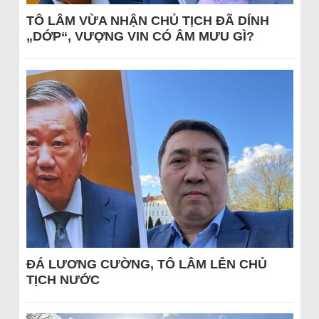
TÔ LÂM VỪA NHẬN CHỦ TỊCH ĐÃ DÍNH
„DỚP“, VƯỢNG VIN CÓ ÂM MƯU GÌ?
ĐÁ LƯƠNG CƯỜNG, TÔ LÂM LÊN CHỦ
TỊCH NƯỚC