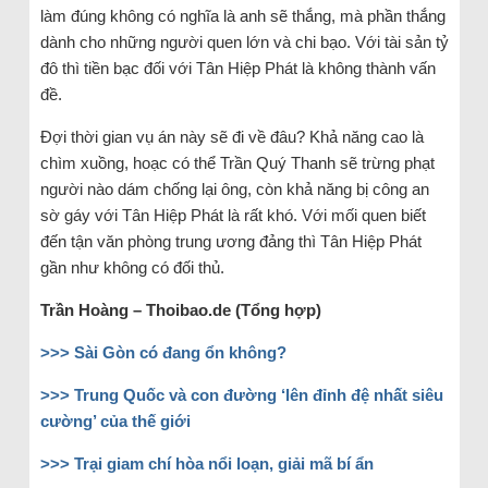
làm đúng không có nghĩa là anh sẽ thắng, mà phần thắng
dành cho những người quen lớn và chi bạo. Với tài sản tỷ
đô thì tiền bạc đối với Tân Hiệp Phát là không thành vấn
đề.
Đợi thời gian vụ án này sẽ đi về đâu? Khả năng cao là
chìm xuồng, hoạc có thể Trần Quý Thanh sẽ trừng phạt
người nào dám chống lại ông, còn khả năng bị công an
sờ gáy với Tân Hiệp Phát là rất khó. Với mối quen biết
đến tận văn phòng trung ương đảng thì Tân Hiệp Phát
gần như không có đối thủ.
Trần Hoàng – Thoibao.de (Tổng hợp)
>>> Sài Gòn có đang ổn không?
>>> Trung Quốc và con đường ‘lên đỉnh đệ nhất siêu
cường’ của thế giới
>>> Trại giam chí hòa nổi loạn, giải mã bí ẩn