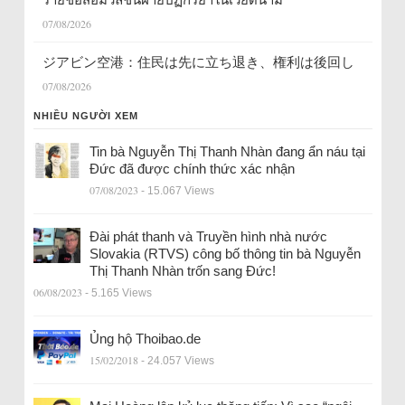
07/08/2026
ジアビン空港：住民は先に立ち退き、権利は後回し
07/08/2026
NHIỀU NGƯỜI XEM
Tin bà Nguyễn Thị Thanh Nhàn đang ẩn náu tại
Đức đã được chính thức xác nhận
07/08/2023
- 15.067 Views
Đài phát thanh và Truyền hình nhà nước
Slovakia (RTVS) công bố thông tin bà Nguyễn
Thị Thanh Nhàn trốn sang Đức!
06/08/2023
- 5.165 Views
Ủng hộ Thoibao.de
15/02/2018
- 24.057 Views