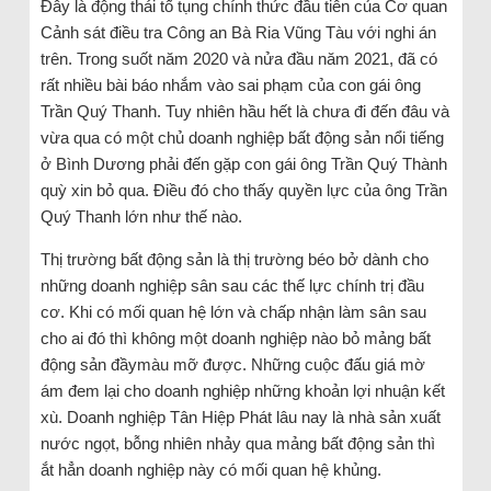
Đây là động thái tố tụng chính thức đầu tiên của Cơ quan
Cảnh sát điều tra Công an Bà Ria Vũng Tàu với nghi án
trên. Trong suốt năm 2020 và nửa đầu năm 2021, đã có
rất nhiều bài báo nhắm vào sai phạm của con gái ông
Trần Quý Thanh. Tuy nhiên hầu hết là chưa đi đến đâu và
vừa qua có một chủ doanh nghiệp bất động sản nổi tiếng
ở Bình Dương phải đến gặp con gái ông Trần Quý Thành
quỳ xin bỏ qua. Điều đó cho thấy quyền lực của ông Trần
Quý Thanh lớn như thế nào.
Thị trường bất động sản là thị trường béo bở dành cho
những doanh nghiệp sân sau các thế lực chính trị đầu
cơ. Khi có mối quan hệ lớn và chấp nhận làm sân sau
cho ai đó thì không một doanh nghiệp nào bỏ mảng bất
động sản đầymàu mỡ được. Những cuộc đấu giá mờ
ám đem lại cho doanh nghiệp những khoản lợi nhuận kết
xù. Doanh nghiệp Tân Hiệp Phát lâu nay là nhà sản xuất
nước ngọt, bỗng nhiên nhảy qua mảng bất động sản thì
ắt hẳn doanh nghiệp này có mối quan hệ khủng.