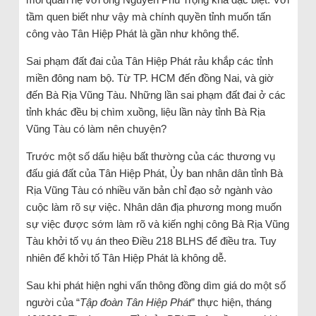
tầm quen biết như vậy mà chính quyền tỉnh muốn tấn
công vào Tân Hiệp Phát là gần như không thể.
Sai phạm đất đai của Tân Hiệp Phát rảu khắp các tỉnh
miền đông nam bộ. Từ TP. HCM đến đồng Nai, và giờ
đến Bà Rịa Vũng Tàu. Những lần sai phạm đất đai ở các
tỉnh khác đều bị chìm xuồng, liệu lần này tỉnh Bà Rịa
Vũng Tàu có làm nên chuyện?
Trước một số dấu hiệu bất thường của các thương vụ
đấu giá đất của Tân Hiệp Phát, Ủy ban nhân dân tỉnh Bà
Rịa Vũng Tàu có nhiều văn bản chỉ đạo sở ngành vào
cuộc làm rõ sự việc. Nhân dân địa phương mong muốn
sự việc được sớm làm rõ và kiến nghị công Bà Rịa Vũng
Tàu khởi tố vụ án theo Điều 218 BLHS để điều tra. Tuy
nhiên để khởi tố Tân Hiệp Phát là không dễ.
Sau khi phát hiện nghi vấn thông đồng dìm giá do một số
người của “
Tập đoàn Tân Hiệp Phát
” thực hiện, tháng