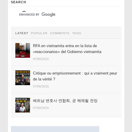
SEARCH
LATEST
POPULAR
COMMENTS
TAGS
RFA en vietnamita entra en la lista de
«reaccionarios» del Gobierno vietnamita
07/08/2026
Critique ou emprisonnement : qui a vraiment peur
de la vérité ?
07/08/2026
베트남 변호사 연합회, 곧 해체될 전망
07/08/2026