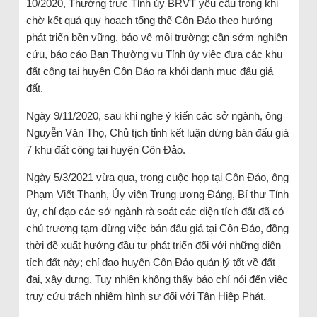
10/2020, Thường trực Tỉnh ủy BRVT yêu cầu trong khi
chờ kết quả quy hoạch tổng thể Côn Đảo theo hướng
phát triển bền vững, bảo vệ môi trường; cần sớm nghiên
cứu, báo cáo Ban Thường vụ Tỉnh ủy việc đưa các khu
đất công tại huyện Côn Đảo ra khỏi danh mục đấu giá
đất.
Ngày 9/11/2020, sau khi nghe ý kiến các sở ngành, ông
Nguyễn Văn Thọ, Chủ tịch tỉnh kết luận dừng bán đấu giá
7 khu đất công tại huyện Côn Đảo.
Ngày 5/3/2021 vừa qua, trong cuộc họp tại Côn Đảo, ông
Phạm Viết Thanh, Ủy viên Trung ương Đảng, Bí thư Tỉnh
ủy, chỉ đạo các sở ngành rà soát các diện tích đất đã có
chủ trương tạm dừng việc bán đấu giá tại Côn Đảo, đồng
thời đề xuất hướng đầu tư phát triển đối với những diện
tích đất này; chỉ đạo huyện Côn Đảo quản lý tốt về đất
đai, xây dựng. Tuy nhiên không thấy báo chí nói đến việc
truy cứu trách nhiệm hình sự đối với Tân Hiệp Phát.