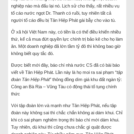
nghiệp nào mà đấu lại nó. Lịch sử cho thấy, rất nhiều vụ
tố cáo nước ngọt Dr. Thanh có ruồi, tuy nhiên tất cả
người tố cáo đều bị Tân Hiệp Phát gài bẫy cho vào tù.
Ở xã hội Việt Nam này, có tiền là có thể điều khiển nhiều
thứ, kể cả mua đứt quyền lực chính trị bảo kê cho họ làm
ăn. Một doanh nghiệp đã lớn tầm tỷ đô thì không bao giờ
không biết quy tắc đó.
Được biết mới đây, báo chí nhà nước CS đã có bài báo
viết về Tân Hiệp Phát. Lần này là họ moi ra sai phạm “
tập
đoàn Tân Hiệp Phát
” thông đồng dìm giá khu đất ngàn tỷ:
Công an Bà Rịa – Vũng Tàu có động thái tố tụng chính
thức
Với tập đoàn lớn và mạnh như Tân Hiệp Phát, nếu tập
đoàn này không sai thì chắc chắn không ai dám khui. Chỉ
khi có sai phạm nghiêm trọng thì báo chí mới dám khui.
Tuy nhiên, dù khui thì cũng chưa chắc gì quật được