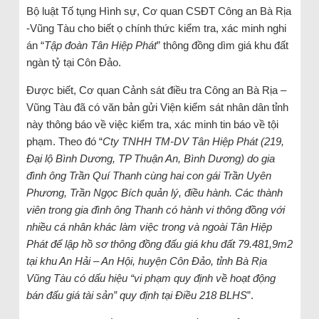
Bộ luật Tố tụng Hình sự, Cơ quan CSĐT Công an Bà Rịa
-Vũng Tàu cho biết ọ chính thức kiểm tra, xác minh nghi
án “
Tập đoàn Tân Hiệp Phát
” thông đồng dìm giá khu đất
ngàn tỷ tại Côn Đảo.
Được biết, Cơ quan Cảnh sát điều tra Công an Bà Rịa –
Vũng Tàu đã có văn bản gửi Viện kiểm sát nhân dân tỉnh
này thông báo về việc kiểm tra, xác minh tin báo về tội
phạm. Theo đó “
Cty TNHH TM-DV Tân Hiệp Phát (219,
Đại lộ Bình Dương, TP Thuận An, Bình Dương) do gia
đình ông Trần Quí Thanh cùng hai con gái Trần Uyên
Phương, Trần Ngọc Bích quản lý, điều hành. Các thành
viên trong gia đình ông Thanh có hành vi thông đồng với
nhiều cá nhân khác làm việc trong và ngoài Tân Hiệp
Phát để lập hồ sơ thông đồng đấu giá khu đất 79.481,9m2
tại khu An Hải – An Hội, huyện Côn Đảo, tỉnh Bà Rịa
Vũng Tàu có dấu hiệu “vi phạm quy định về hoạt động
bán đấu giá tài sản” quy định tại Điều 218 BLHS
”.