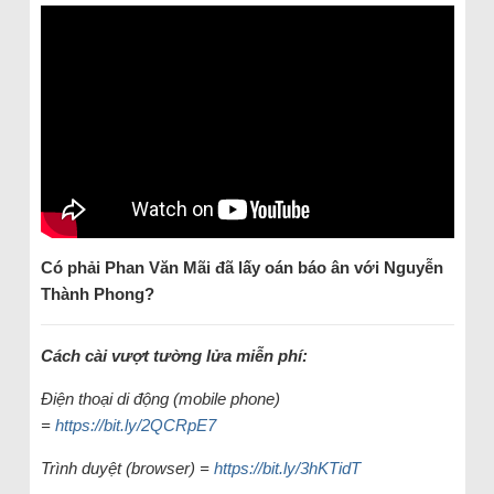
Có phải Phan Văn Mãi đã lấy oán báo ân với Nguyễn
Thành Phong?
Cách cài vượt tường lửa miễn phí:
Điện thoại di động (mobile phone)
=
https://bit.ly/2QCRpE7
Trình duyệt (browser) =
https://bit.ly/3hKTidT