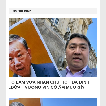
TRUYỀN HÌNH
TÔ LÂM VỪA NHẬN CHỦ TỊCH ĐÃ DÍNH
„DỚP“, VƯỢNG VIN CÓ ÂM MƯU GÌ?