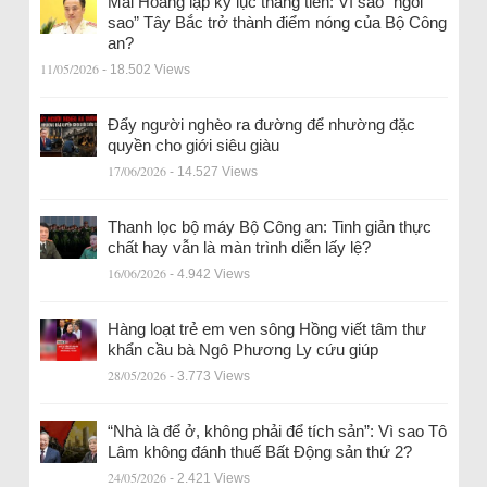
Mai Hoàng lập kỷ lục thăng tiến: Vì sao “ngôi
sao” Tây Bắc trở thành điểm nóng của Bộ Công
an?
11/05/2026
- 18.502 Views
Đẩy người nghèo ra đường để nhường đặc
quyền cho giới siêu giàu
17/06/2026
- 14.527 Views
Thanh lọc bộ máy Bộ Công an: Tinh giản thực
chất hay vẫn là màn trình diễn lấy lệ?
16/06/2026
- 4.942 Views
Hàng loạt trẻ em ven sông Hồng viết tâm thư
khẩn cầu bà Ngô Phương Ly cứu giúp
28/05/2026
- 3.773 Views
“Nhà là để ở, không phải để tích sản”: Vì sao Tô
Lâm không đánh thuế Bất Động sản thứ 2?
24/05/2026
- 2.421 Views