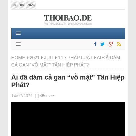
07
08
2026
HOME
2021
JULI
14
PHÁP LUẬT
AI ĐÃ DÁM
CẢ GAN “VỖ MẶT” TÂN HIỆP PHÁT?
Ai đã dám cả gan “vỗ mặt” Tân Hiệp
Phát?
14/07/2021
|
|
1.732