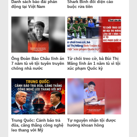
Danh sách báo đài phản
Shark Bình đối diện cáo
động tại Việt Nam
buộc rửa tiền
Ông Đoàn Bảo Châu lĩnh án
Từ chối treo cờ, bà Bùi Thị
7 năm tù về tội tuyên truyền
Măng lĩnh án 1 năm tù vì tội
chống nhà nước
xúc phạm Quốc kỳ
Trung Quốc: Cảnh báo trả
Tự nguyện nhận tội được
đũa, căng thẳng công nghệ
hưởng khoan hồng
leo thang với Mỹ