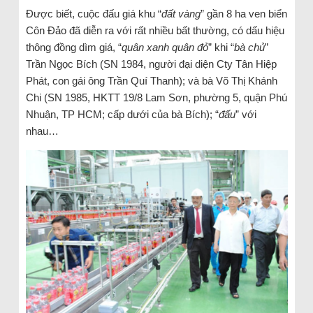
Được biết, cuộc đấu giá khu “
đất vàng
” gần 8 ha ven biển
Côn Đảo đã diễn ra với rất nhiều bất thường, có dấu hiệu
thông đồng dìm giá, “
quân xanh quân đỏ
” khi “
bà chủ
”
Trần Ngọc Bích (SN 1984, người đại diện Cty Tân Hiệp
Phát, con gái ông Trần Quí Thanh); và bà Võ Thị Khánh
Chi (SN 1985, HKTT 19/8 Lam Sơn, phường 5, quận Phú
Nhuận, TP HCM; cấp dưới của bà Bích); “
đấu
” với
nhau…