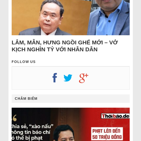
LÂM, MẪN, HƯNG NGỒI GHẾ MỚI – VỞ
KỊCH NGHÌN TỶ VỚI NHÂN DÂN
FOLLOW US
CHÂM BIẾM