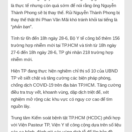
là thực tế nhưng còn quá sớm để nói rằng ông Nguyễn
Thành Phong sẽ bị thay thế. Rủi Nguyễn Thành Phong bị
thay thế thật thì Phan Văn Mãi khó tránh khỏi tai tiếng là
“
phản bạn
”.
Tính từ 6h đến 18h ngày 28-6, Bộ Y tế công bố thêm 156
trường hợp nhiễm mới tại TP.HCM và tính từ 18h ngày
27-6 đến 18h ngày 28-6, TP ghi nhận 218 trường hợp
nhiễm mới.
Hiện TP đang thực hiện nghiêm chỉ thị số 10 của UBND
TP về siết chặt và tăng cường các biện pháp phòng,
chống dịch COVID-19 trên địa bàn TP.HCM. Tăng cường
điều tra truy vết, khoanh vùng, dập dịch triệt để, xét
nghiệm mở rộng các khu vực có nguy cơ cao để tìm
nguồn lây.
Trung tâm Kiểm soát bệnh tật TP.HCM (HCDC) phối hợp
với Viện Pasteur TP, Viện Y tế công cộng dựa trên số liệu
các ca bệnh, đánh giá các vùng dịch tễ để lập bản đồ