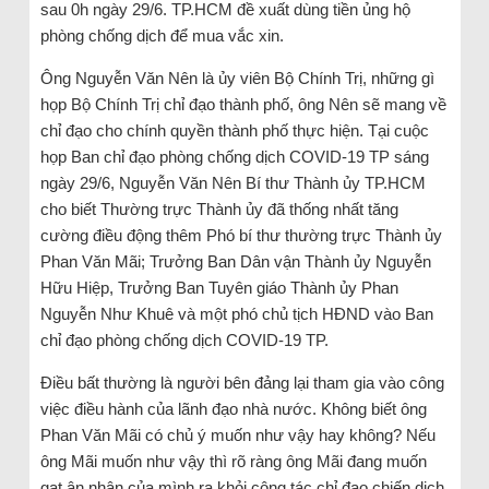
sau 0h ngày 29/6. TP.HCM đề xuất dùng tiền ủng hộ
phòng chống dịch để mua vắc xin.
Ông Nguyễn Văn Nên là ủy viên Bộ Chính Trị, những gì
họp Bộ Chính Trị chỉ đạo thành phố, ông Nên sẽ mang về
chỉ đạo cho chính quyền thành phố thực hiện. Tại cuộc
họp Ban chỉ đạo phòng chống dịch COVID-19 TP sáng
ngày 29/6, Nguyễn Văn Nên Bí thư Thành ủy TP.HCM
cho biết Thường trực Thành ủy đã thống nhất tăng
cường điều động thêm Phó bí thư thường trực Thành ủy
Phan Văn Mãi; Trưởng Ban Dân vận Thành ủy Nguyễn
Hữu Hiệp, Trưởng Ban Tuyên giáo Thành ủy Phan
Nguyễn Như Khuê và một phó chủ tịch HĐND vào Ban
chỉ đạo phòng chống dịch COVID-19 TP.
Điều bất thường là người bên đảng lại tham gia vào công
việc điều hành của lãnh đạo nhà nước. Không biết ông
Phan Văn Mãi có chủ ý muốn như vậy hay không? Nếu
ông Mãi muốn như vậy thì rõ ràng ông Mãi đang muốn
gạt ân nhân của mình ra khỏi công tác chỉ đạo chiến dịch