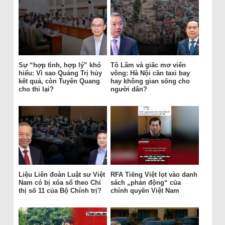
Sự “hợp tình, hợp lý” khó
Tô Lâm và giấc mơ viển
hiểu: Vì sao Quảng Trị hủy
vông: Hà Nội cần taxi bay
kết quả, còn Tuyên Quang
hay không gian sống cho
cho thi lại?
người dân?
Liệu Liên đoàn Luật sư Việt
RFA Tiếng Việt lọt vào danh
Nam có bị xóa sổ theo Chỉ
sách „phản động“ của
thị số 11 của Bộ Chính trị?
chính quyền Việt Nam