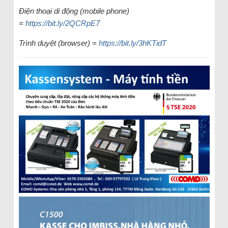
Điện thoại di động (mobile phone)
=
https://bit.ly/2QCRpE7
Trình duyệt (browser) =
https://bit.ly/3hKTidT