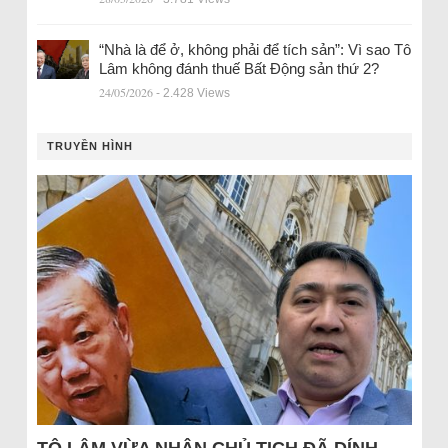
“Nhà là để ở, không phải để tích sản”: Vì sao Tô
Lâm không đánh thuế Bất Động sản thứ 2?
24/05/2026
- 2.428 Views
TRUYỀN HÌNH
TÔ LÂM VỪA NHẬN CHỦ TỊCH ĐÃ DÍNH