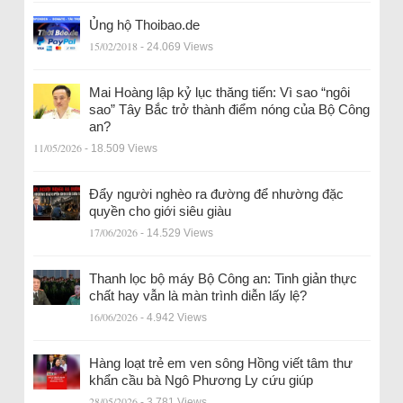
Ủng hộ Thoibao.de
15/02/2018
- 24.069 Views
Mai Hoàng lập kỷ lục thăng tiến: Vì sao “ngôi
sao” Tây Bắc trở thành điểm nóng của Bộ Công
an?
11/05/2026
- 18.509 Views
Đẩy người nghèo ra đường để nhường đặc
quyền cho giới siêu giàu
17/06/2026
- 14.529 Views
Thanh lọc bộ máy Bộ Công an: Tinh giản thực
chất hay vẫn là màn trình diễn lấy lệ?
16/06/2026
- 4.942 Views
Hàng loạt trẻ em ven sông Hồng viết tâm thư
khẩn cầu bà Ngô Phương Ly cứu giúp
28/05/2026
- 3.781 Views