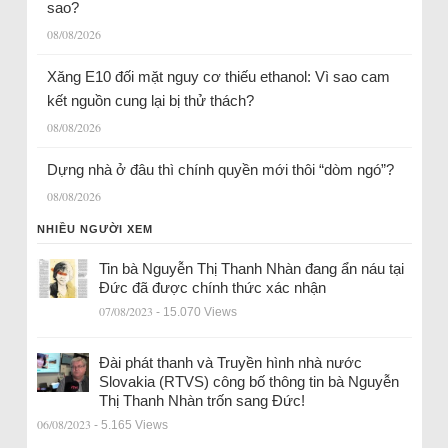
sao?
08/08/2026
Xăng E10 đối mặt nguy cơ thiếu ethanol: Vì sao cam
kết nguồn cung lại bị thử thách?
08/08/2026
Dựng nhà ở đâu thì chính quyền mới thôi “dòm ngó”?
08/08/2026
NHIỀU NGƯỜI XEM
Tin bà Nguyễn Thị Thanh Nhàn đang ẩn náu tại
Đức đã được chính thức xác nhận
07/08/2023
- 15.070 Views
Đài phát thanh và Truyền hình nhà nước
Slovakia (RTVS) công bố thông tin bà Nguyễn
Thị Thanh Nhàn trốn sang Đức!
06/08/2023
- 5.165 Views