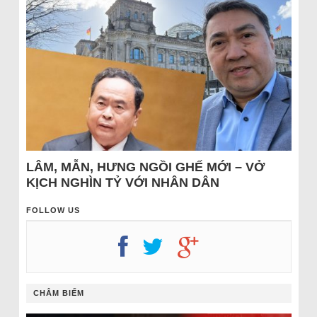
LÂM, MẪN, HƯNG NGỒI GHẾ MỚI – VỞ
KỊCH NGHÌN TỶ VỚI NHÂN DÂN
FOLLOW US
CHÂM BIẾM