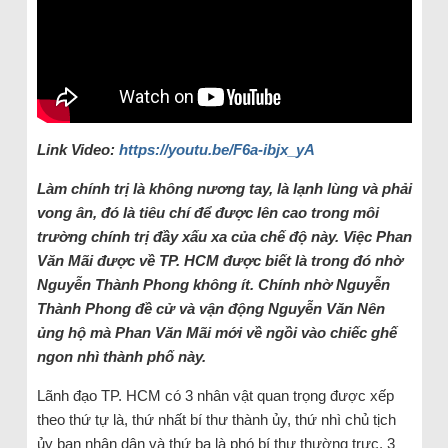
Link Video:
https://youtu.be/F6a-ibjx_yA
Làm chính trị là không nương tay, là lạnh lùng và phải
vong ân, đó là tiêu chí để được lên cao trong môi
trường chính trị đầy xấu xa của chế độ này. Việc Phan
Văn Mãi được về TP. HCM được biết là trong đó nhờ
Nguyễn Thành Phong không ít. Chính nhờ Nguyễn
Thành Phong đề cử và vận động Nguyễn Văn Nên
ủng hộ mà Phan Văn Mãi mới về ngồi vào chiếc ghế
ngon nhì thành phố này.
Lãnh đạo TP. HCM có 3 nhân vật quan trọng được xếp
theo thứ tự là, thứ nhất bí thư thành ủy, thứ nhì chủ tịch
ủy ban nhân dân và thứ ba là phó bí thư thường trực. 3