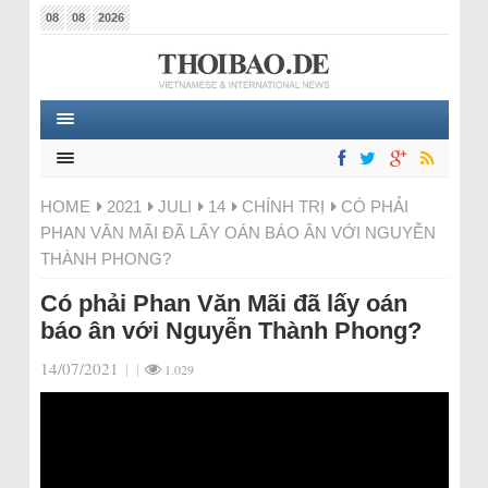
08
08
2026
HOME
2021
JULI
14
CHÍNH TRỊ
CÓ PHẢI
PHAN VĂN MÃI ĐÃ LẤY OÁN BÁO ÂN VỚI NGUYỄN
THÀNH PHONG?
Có phải Phan Văn Mãi đã lấy oán
báo ân với Nguyễn Thành Phong?
14/07/2021
|
|
1.029