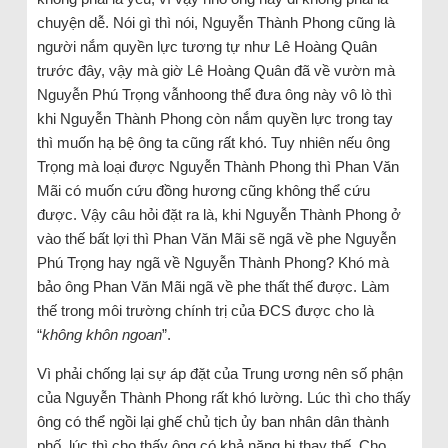
chuyện dễ. Nói gì thì nói, Nguyễn Thành Phong cũng là
người nắm quyền lực tương tự như Lê Hoàng Quân
trước đây, vậy mà giờ Lê Hoàng Quân đã về vườn mà
Nguyễn Phú Trọng vẫnhoong thể đưa ông này vô lò thì
khi Nguyễn Thành Phong còn nắm quyền lực trong tay
thì muốn hạ bệ ông ta cũng rất khó. Tuy nhiên nếu ông
Trọng mà loại được Nguyễn Thành Phong thì Phan Văn
Mãi có muốn cứu đồng hương cũng không thể cứu
được. Vậy câu hỏi đặt ra là, khi Nguyễn Thành Phong ở
vào thế bất lợi thì Phan Văn Mãi sẽ ngã về phe Nguyễn
Phú Trọng hay ngã về Nguyễn Thành Phong? Khó mà
bảo ông Phan Văn Mãi ngã về phe thất thế được. Làm
thế trong môi trường chính trị của ĐCS được cho là
“
không khôn ngoan
”.
Vì phải chống lại sự áp đặt của Trung ương nên số phận
của Nguyễn Thành Phong rất khó lường. Lúc thì cho thấy
ông có thể ngồi lại ghế chủ tịch ủy ban nhân dân thành
phố, lúc thì cho thấy ông có khả năng bị thay thế. Cho