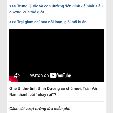
>>> Trung Quốc và con đường ‘lên đỉnh đệ nhất siêu
cường’ của thế giới
>>> Trại giam chí hòa nổi loạn, giải mã bí ẩn
Ghế Bí thư tỉnh Bình Dương có chủ mới, Trần Văn
Nam thành củi “cháy rụi”?
Cách cài vượt tường lửa miễn phí: