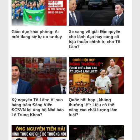
Giáo dục khai phóng: Ai
Xe sang vô giá: Đặc quyền
mới đang sợ tự do tư duy
cho lãnh đạo hay củng cố
hậu thuẫn chính trị cho Tô
Lâm?
Kỷ nguyên Tô Lâm: Vì sao
Quốc hội họp „không
hàng trăm Đảng Viên
thường lệ“: Liệu có thể
ĐCSVN lại ủng hộ Nhà báo
nâng cao chất lượng làm
Lê Trung Khoa?
luật?