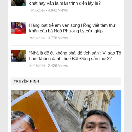
chất hay vẫn là màn trình diễn lấy lệ?
16/06/2026
- 4.942 Views
Hàng loạt trẻ em ven sông Hồng viết tâm thư
khẩn cầu bà Ngô Phương Ly cứu giúp
28/05/2026
- 3.778 Views
“Nhà là để ở, không phải để tích sản”: Vì sao Tô
Lâm không đánh thuế Bất Động sản thứ 2?
24/05/2026
- 2.426 Views
TRUYỀN HÌNH