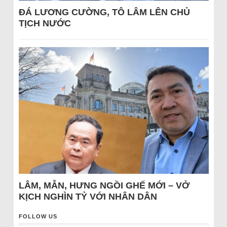
ĐÁ LƯƠNG CƯỜNG, TÔ LÂM LÊN CHỦ
TỊCH NƯỚC
LÂM, MẪN, HƯNG NGỒI GHẾ MỚI – VỞ
KỊCH NGHÌN TỶ VỚI NHÂN DÂN
FOLLOW US