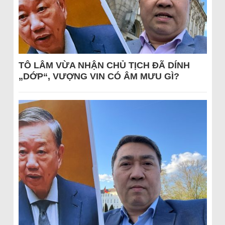
TÔ LÂM VỪA NHẬN CHỦ TỊCH ĐÃ DÍNH
„DỚP“, VƯỢNG VIN CÓ ÂM MƯU GÌ?