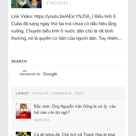
17/07/2021
|
Link Video: https://youtu.be/AEicYNJ5A_I Biểu tình ở
Cuba đã sang ngày thứ ba mà chưa có dấu hiệu lắng
xuống. Chuyện biểu tình ở nước dân chủ là rất bình
thường, nó là quyền cơ bản của người dân. Tuy nhiên…
SEARCH
LATEST
POPULAR
COMMENTS
TAGS
Bắc ninh: Ông Nguyễn Văn Dũng bị xử lý, câu
hỏi nào còn bỏ ngỏ?
08/08/2026
Cá độ bóng đá: Chủ tịch xã Thanh Hóa bị khai