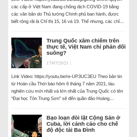
các cấp ở Việt Nam đang chống dịch COVID-19 bằng
các văn bản do Thủ tướng Chính phủ ban hành, được
biết rộng rãi là Chỉ thị 15, 16 và 19. Thế nhưng, các chỉ…
Trung Quốc xâm chiếm trên
thực tế, Việt Nam chỉ phản đối
suông?
17/07/2021
|
Link Video: https://youtu.be/re-UP3UC3EU Theo bản tin
từ Hoàn cầu Thời báo hôm 6 tháng 7 năm 2021, tàu
nghiên cứu mới nhất và lớn nhất của Trung Quốc có tên
“Đại học Tôn Trung Sơn” sẽ đến quần đảo Hoàng…
Bạo loạn đòi lật Cộng Sản ở
Cuba, lời cảnh cáo cho chế
độ độc tài Ba Đình