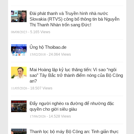
Đài phát thanh và Truyền hình nhà nước
Slovakia (RTVS) công bố thông tin bà Nguyễn
Thị Thanh Nhàn trốn sang Đức!
06/08/2023
- 5.165 Views
Ủng hộ Thoibao.de
15/02/2018
- 24.064 Views
Mai Hoàng lập kỷ lục thăng tiến: Vì sao “ngôi
sao” Tây Bắc trở thành điểm nóng của Bộ Công
an?
11/05/2026
- 18.507 Views
Đẩy người nghèo ra đường để nhường đặc
quyền cho giới siêu giàu
17/06/2026
- 14.528 Views
Thanh lọc bộ máy Bộ Công an: Tinh giản thực