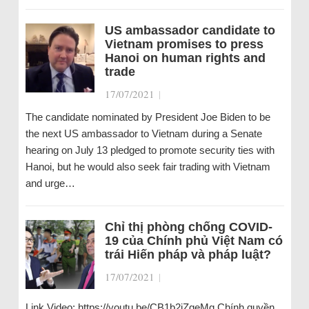
US ambassador candidate to
Vietnam promises to press
Hanoi on human rights and
trade
17/07/2021
|
The candidate nominated by President Joe Biden to be
the next US ambassador to Vietnam during a Senate
hearing on July 13 pledged to promote security ties with
Hanoi, but he would also seek fair trading with Vietnam
and urge…
Chỉ thị phòng chống COVID-
19 của Chính phủ Việt Nam có
trái Hiến pháp và pháp luật?
17/07/2021
|
Link Video: https://youtu.be/CB1b2jZgeMg Chính quyền