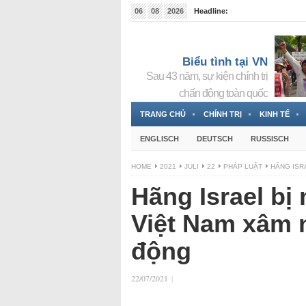
06
08
2026
Headline:
Tin bà Nguyễn Thị Thanh Nhàn đang ẩn náu tại Đức
Biểu tình tại VN
Sau 43 năm, sự kiện chính trị
chấn động toàn quốc
TRANG CHỦ
CHÍNH TRỊ
KINH TẾ
ENGLISCH
DEUTSCH
RUSSISCH
HOME
2021
JULI
22
PHÁP LUẬT
HÃNG ISRA
Hãng Israel bị 
Việt Nam xâm n
động
22/07/2021
|