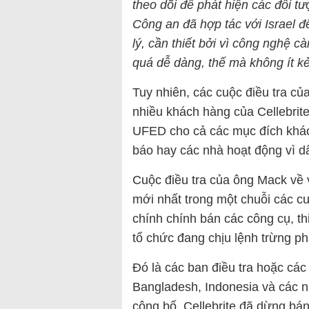
theo dõi để phát hiện các đối t
Công an đã hợp tác với Israel đ
lý, cần thiết bởi vì công nghệ c
quá dễ dàng, thế mà không ít kẻ
Tuy nhiên, các cuộc điều tra củ
nhiều khách hàng của Cellebrit
UFED cho cả các mục đích khác
báo hay các nhà hoạt động vì d
Cuộc điều tra của ông Mack về 
mới nhất trong một chuỗi các c
chính chính bán các công cụ, th
tổ chức đang chịu lệnh trừng ph
Đó là các ban điều tra hoặc cá
Bangladesh, Indonesia và các n
công bố, Cellebrite đã dừng bá