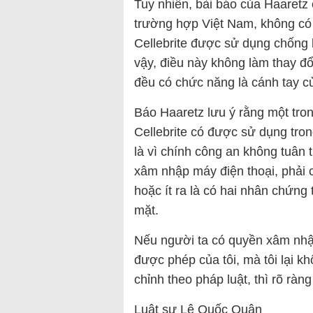
Tuy nhiên, bài báo của Haaretz
trường hợp Việt Nam, không có b
Cellebrite được sử dụng chống
vậy, điều này không làm thay đổ
đều có chức năng là cánh tay c
Báo Haaretz lưu ý rằng một trong
Cellebrite có được sử dụng tro
là vì chính công an không tuân t
xâm nhập máy điện thoại, phải 
hoặc ít ra là có hai nhân chứn
mặt.
Nếu người ta có quyền xâm nhậ
được phép của tôi, mà tôi lại k
chỉnh theo pháp luật, thì rõ ràn
Luật sư Lê Quốc Quân