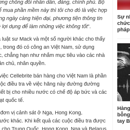
ượng chống đối nhân dân, đảng, chính phủ. Bộ
ể mua phần mềm này thì tôi cho đó là việc hợp
Sự n
àng ngày càng hiện đại, phương tiện thông tin
chức
 lợi dụng để làm những việc không tốt
”.
pháp
a luật sư Mack và một số người khác cho thấy
e, trong đó có công an Việt Nam, sử dụng
, chẳng hạn như nhắm mục tiêu vào các nhà
ân chủ, nhân quyền.
việc Cellebrite bán hàng cho Việt Nam là phần
uộc điều tra về việc hãng này đường đường
iết bị cho nhiều nước có chế độ áp bức và các
ạt quốc tế.
Hàng
c đơn vị cảnh sát ở Nga, Hong Kong,
bỗng
ước khác. Khi kết quả các cuộc điều tra được
tay 
n cho Trung Quốc, Hong Kong, Nga và Belarus.