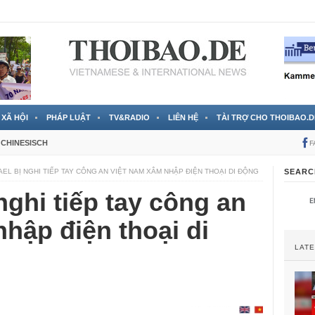
 đã được chính thức xác nhận
3 Jahren ago
XÃ HỘI
PHÁP LUẬT
TV&RADIO
LIÊN HỆ
TÀI TRỢ CHO THOIBAO.D
CHINESISCH
F
EL BỊ NGHI TIẾP TAY CÔNG AN VIỆT NAM XÂM NHẬP ĐIỆN THOẠI DI ĐỘNG
SEARC
nghi tiếp tay công an
hập điện thoại di
LAT