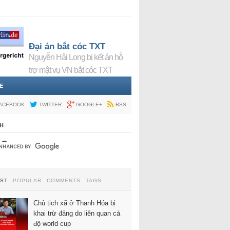
Đại án bắt cóc TXT
Nguyễn Hải Long bị kết án hỗ
trợ mật vụ VN bắt cóc TXT
E
ACEBOOK
TWITTER
GOOGLE+
RSS
H
EST
POPULAR
COMMENTS
TAGS
Chủ tịch xã ở Thanh Hóa bị
khai trừ đảng do liên quan cá
độ world cup