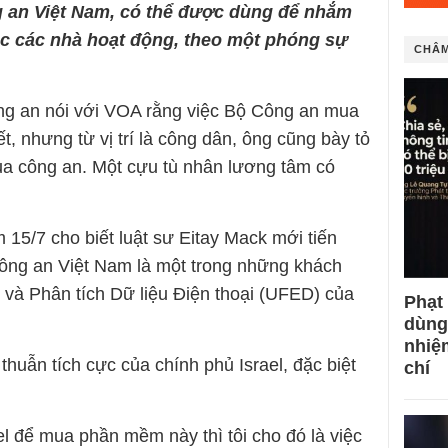
g an Việt Nam, có thể được dùng để nhắm
ặc các nhà hoạt động, theo một phóng sự
CHÂM
ông an nói với VOA rằng việc Bộ Công an mua
hiết, nhưng từ vị trí là công dân, ông cũng bày tỏ
ủa công an. Một cựu tù nhân lương tâm có
15/7 cho biết luật sư Eitay Mack mới tiến
Công an Việt Nam là một trong những khách
và Phân tích Dữ liệu Điện thoại (UFED) của
Phạt
dùng
nhiệ
huẫn tích cực của chính phủ Israel, đặc biệt
chí
l để mua phần mềm này thì tôi cho đó là việc