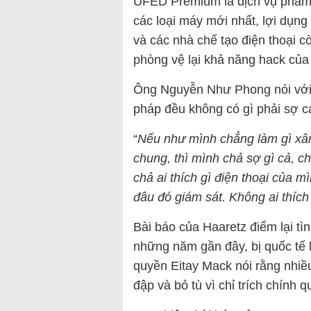
UFED Premium là dịch vụ phầ
các loại máy mới nhất, lợi dụn
và các nhà chế tạo điện thoại c
phòng vệ lại khả năng hack củ
Ông Nguyễn Như Phong nói với
pháp đều không có gì phải sợ c
“
Nếu như mình chẳng làm gì xâm 
chung, thì mình chả sợ gì cả, c
chả ai thích gì điện thoại của m
đâu đó giám sát. Không ai thích
Bài báo của Haaretz điểm lại t
những năm gần đây, bị quốc tế l
quyền Eitay Mack nói rằng nhiề
đập và bỏ tù vì chỉ trích chính