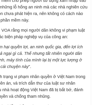
m mềm cho phép người sử dụng xâm nhập vào
g những lỗ hổng an ninh mà các nhà nghiên cứu
òn chưa phát hiện ra, nên không có cách nào
a phần mềm này.
 VOA rằng mọi người dân không vi phạm luật
ác biện pháp nghiệp vụ của công an:
hại quyền lợi, an ninh quốc gia, đến lợi ích
hả ngại gì cả. Thế nhưng tất nhiên người dân
ình, máy tính của mình lại bị một lực lượng ở
 cái chuyện này
”.
ình trạng vi phạm nhân quyền ở Việt Nam trong
ên án, và trích dẫn thư của luật sư nhân
u nhà hoạt động Việt Nam đã bị bắt bớ, đánh
 quyền và chống tham nhũng.