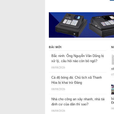
BÀI MỚI
N
Bắc ninh: Ông Nguyễn Văn Dũng bị
xử lý, câu hỏi nào còn bỏ ngỏ?
08/08/2026
n
07
Cá độ bóng đá: Chủ tịch xã Thanh
Hóa bị khai trừ Đảng
08/08/2026
b
Nhà cho công an xây nhanh, nhà tái
Đ
định cư của dân thì sao?
06
08/08/2026