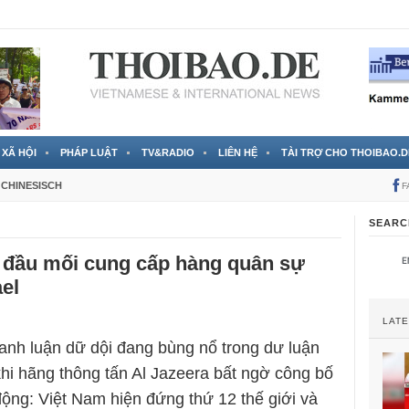
 đã được chính thức xác nhận
3 Jahren ago
XÃ HỘI
PHÁP LUẬT
TV&RADIO
LIÊN HỆ
TÀI TRỢ CHO THOIBAO.D
CHINESISCH
F
SEARC
à đầu mối cung cấp hàng quân sự
ael
LAT
ranh luận dữ dội đang bùng nổ trong dư luận
hi hãng thông tấn Al Jazeera bất ngờ công bố
ộng: Việt Nam hiện đứng thứ 12 thế giới và