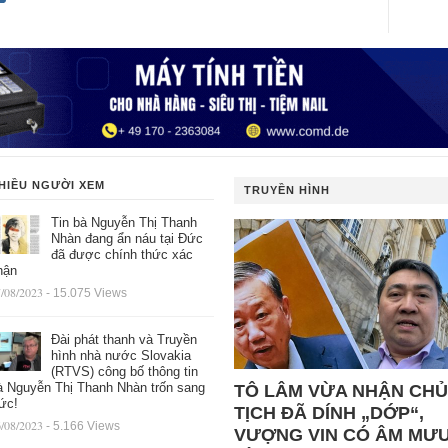
HIỀU NGƯỜI XEM
TRUYỀN HÌNH
Tin bà Nguyễn Thị Thanh
Nhàn đang ẩn náu tại Đức
đã được chính thức xác
hận
/08/2023
- 15.075 Views
Đài phát thanh và Truyền
hình nhà nước Slovakia
(RTVS) công bố thông tin
à Nguyễn Thị Thanh Nhàn trốn sang
TÔ LÂM VỪA NHẬN CHỦ
ức!
TỊCH ĐÃ DÍNH „DỚP“,
/08/2023
- 5.166 Views
VƯỢNG VIN CÓ ÂM MƯ