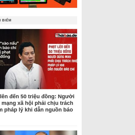
 BIẾM
 lên đến 50 triệu đồng: Người
 mạng xã hội phải chịu trách
m pháp lý khi dẫn nguồn báo