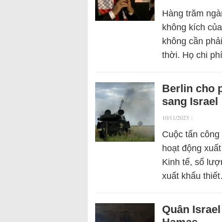
Hàng trăm ngàn
không kích của
không cần phải
thời. Họ chi p
Berlin cho 
sang Israel
10/11/2023
|
Cuộc tấn công
hoạt động xuất
Kinh tế, số lư
xuất khẩu thiế
Quân Israe