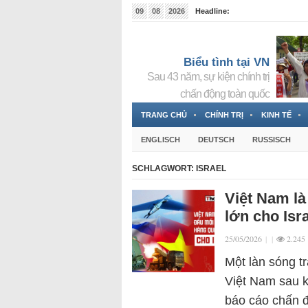
09
08
2026
Headline:
Tin bà Nguyễn Thị Thanh Nhàn đang ẩn náu tại Đức
Biểu tình tại VN
Sau 43 năm, sự kiện chính trị
chấn động toàn quốc
TRANG CHỦ
CHÍNH TRỊ
KINH TẾ
ENGLISCH
DEUTSCH
RUSSISCH
SCHLAGWORT:
ISRAEL
Việt Nam l
lớn cho Isr
25/05/2026
|
|
2.245
Một làn sóng t
Việt Nam sau k
báo cáo chấn đ