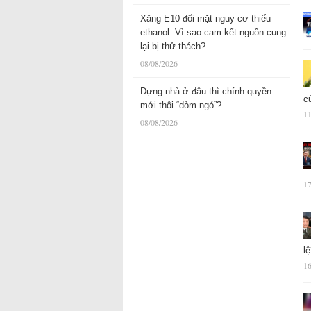
Xăng E10 đối mặt nguy cơ thiếu
ethanol: Vì sao cam kết nguồn cung
lại bị thử thách?
08/08/2026
Dựng nhà ở đâu thì chính quyền
c
mới thôi “dòm ngó”?
11
08/08/2026
17
l
16