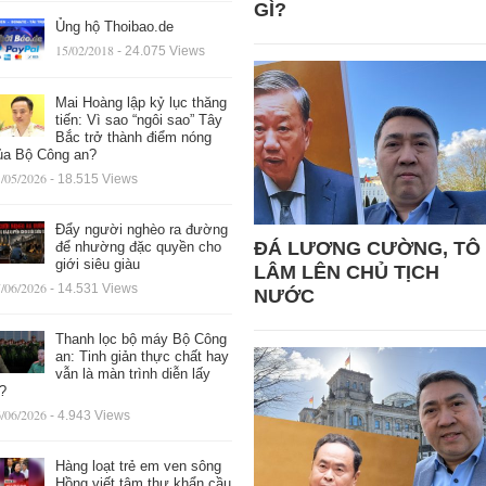
GÌ?
Ủng hộ Thoibao.de
15/02/2018
- 24.075 Views
Mai Hoàng lập kỷ lục thăng
tiến: Vì sao “ngôi sao” Tây
Bắc trở thành điểm nóng
ủa Bộ Công an?
/05/2026
- 18.515 Views
Đẩy người nghèo ra đường
ĐÁ LƯƠNG CƯỜNG, TÔ
để nhường đặc quyền cho
giới siêu giàu
LÂM LÊN CHỦ TỊCH
/06/2026
- 14.531 Views
NƯỚC
Thanh lọc bộ máy Bộ Công
an: Tinh giản thực chất hay
vẫn là màn trình diễn lấy
ệ?
/06/2026
- 4.943 Views
Hàng loạt trẻ em ven sông
Hồng viết tâm thư khẩn cầu