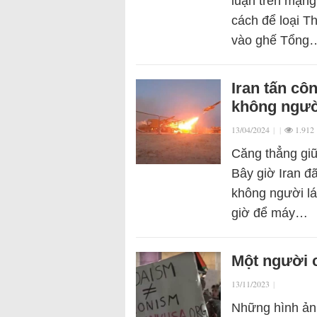
luận trên mạng
cách để loại T
vào ghế Tổng
Iran tấn cô
không người
13/04/2024
|
|
1.912
Căng thẳng giữa
Bây giờ Iran đ
không người lái
giờ để máy…
Một người c
13/11/2023
|
Những hình ảnh