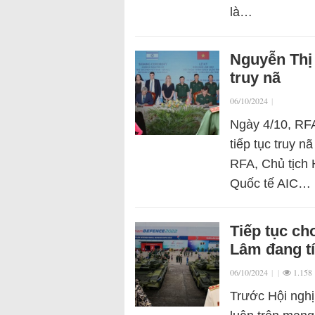
là…
Nguyễn Thị
truy nã
06/10/2024
|
Ngày 4/10, RFA
tiếp tục truy 
RFA, Chủ tịch 
Quốc tế AIC…
Tiếp tục ch
Lâm đang tí
06/10/2024
|
|
1.158
Trước Hội ngh