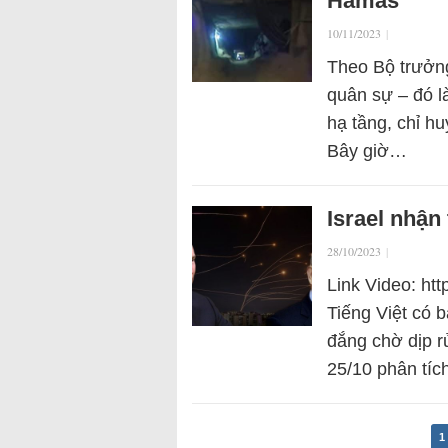
Hamas
10/11/2023
|
Theo Bộ trưởng
quân sự – đó 
hạ tầng, chỉ hu
Bây giờ…
Israel nhận 
28/10/2023
|
Link Video: ht
Tiếng Việt có b
đắng chờ dịp r
25/10 phân tí
1