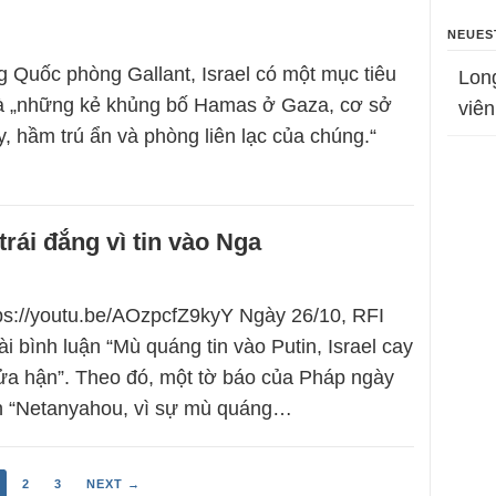
NEUES
 Quốc phòng Gallant, Israel có một mục tiêu
Lon
là „những kẻ khủng bố Hamas ở Gaza, cơ sở
viên
y, hầm trú ẩn và phòng liên lạc của chúng.“
trái đắng vì tin vào Nga
tps://youtu.be/AOzpcfZ9kyY Ngày 26/10, RFI
ài bình luận “Mù quáng tin vào Putin, Israel cay
ửa hận”. Theo đó, một tờ báo của Pháp ngày
ch “Netanyahou, vì sự mù quáng…
2
3
NEXT →