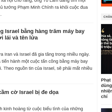
 xã hội cho rằng, ông Tô Lâm đang tìm mọi
hủ tướng Phạm Minh Chính ra khỏi cuộc đua
…
CHÂM
ng Israel bằng hàng trăm máy bay
 lái và tên lửa
 Iran và Israel đã gia tăng trong nhiều ngày.
ã tiến hành một cuộc tấn công bằng máy bay
. Theo nguồn tin của Israel, sẽ phải mất nhiều
Phạt
dùng
nhiệ
ầm cờ Israel bị đe dọa
chí
 kinh hoàng từ cuộc biểu tình của những