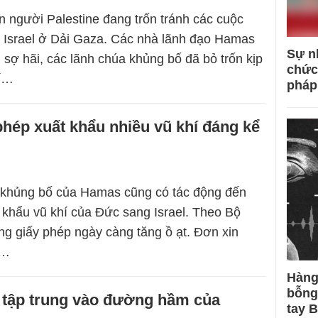
 người Palestine đang trốn tránh các cuộc
 Israel ở Dải Gaza. Các nhà lãnh đạo Hamas
Sự n
 sợ hãi, các lãnh chúa khủng bố đã bỏ trốn kịp
chức
hí…
pháp
phép xuất khẩu nhiều vũ khí đáng kể
 khủng bố của Hamas cũng có tác động đến
 khẩu vũ khí của Đức sang Israel. Theo Bộ
ợng giấy phép ngày càng tăng ồ ạt. Đơn xin
t…
Hàng
bỗng
l tập trung vào đường hầm của
tay 