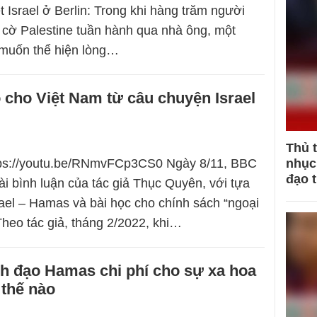
 Israel ở Berlin: Trong khi hàng trăm người
 cờ Palestine tuần hành qua nhà ông, một
muốn thể hiện lòng…
 cho Việt Nam từ câu chuyện Israel
Thủ 
ttps://youtu.be/RNmvFCp3CS0 Ngày 8/11, BBC
nhục 
đạo 
ài bình luận của tác giả Thục Quyên, với tựa
ael – Hamas và bài học cho chính sách “ngoại
Theo tác giả, tháng 2/2022, khi…
h đạo Hamas chi phí cho sự xa hoa
 thế nào