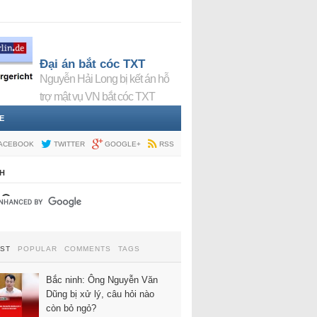
Đại án bắt cóc TXT
Nguyễn Hải Long bị kết án hỗ
trợ mật vụ VN bắt cóc TXT
E
ACEBOOK
TWITTER
GOOGLE+
RSS
H
EST
POPULAR
COMMENTS
TAGS
Bắc ninh: Ông Nguyễn Văn
Dũng bị xử lý, câu hỏi nào
còn bỏ ngỏ?