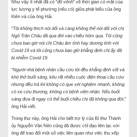
Như vậy ít nhất đã có “
độ vênh
” về thời gian có mặt của
lực lượng y tế phường (nếu có) giữa phát biểu của ông
Kiên và của ông Hải.
“
Tôi không thích nói dối và càng không thể nói dối với chị
Ngô Trân Châu đã qua đời vào chiều hôm qua. Tôi cũng
chưa bao giờ nói chị Châu âm tính hay dương tính với
Covid 19 và tôi cũng chưa bao giờ khẳng định chị ấy đã
bị nhiễm Covid 19.
“
Người nhà bệnh nhân cầu cứu tôi đều khẳng định sốt và
khó thở buổi sáng, kêu rất nhiều cuộc điện thoại cầu cứu
nhưng đều trả lời không có que xét nghiệm nhanh, không
có xe cứu thương, không có bệnh viện nhận. Nếu buổi
sáng đưa đi ngay có thể buổi chiều chị đã không qua đời
,”
ông Hải viết.
Trong thư này, ông Hải cho biết trợ lý của Bí thư Thành
ủy Nguyễn Văn Nên cũng đã được chỉ đạo liên lạc với
ông để trao đổi một số việc liên quan như việc thu xếp