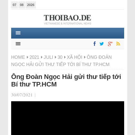
07
08
2026
HOME
2021
JULI
30
XÃ HỘI
ÔNG ĐOÀN
NGỌC HẢI GỬI THƯ TIẾP TỚI BÍ THƯ TP.HCM
Ông Đoàn Ngọc Hải gửi thư tiếp tới
Bí thư TP.HCM
30/07/2021
|