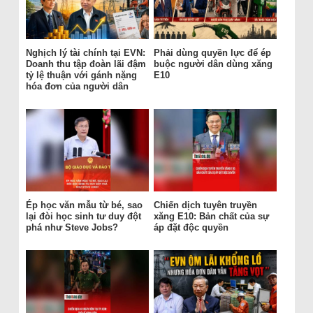
Nghịch lý tài chính tại EVN:
Phải dùng quyền lực để ép
Doanh thu tập đoàn lãi đậm
buộc người dân dùng xăng
tỷ lệ thuận với gánh nặng
E10
hóa đơn của người dân
Ép học văn mẫu từ bé, sao
Chiến dịch tuyên truyền
lại đòi học sinh tư duy đột
xăng E10: Bản chất của sự
phá như Steve Jobs?
áp đặt độc quyền