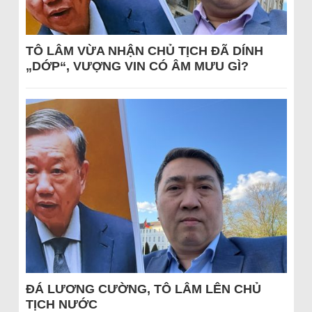
TÔ LÂM VỪA NHẬN CHỦ TỊCH ĐÃ DÍNH
„DỚP“, VƯỢNG VIN CÓ ÂM MƯU GÌ?
ĐÁ LƯƠNG CƯỜNG, TÔ LÂM LÊN CHỦ
TỊCH NƯỚC