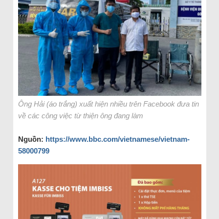
Ông Hải (áo trắng) xuất hiện nhiều trên Facebook đưa tin
về các công việc từ thiện ông đang làm
Ngu
ồ
n:
https://www.bbc.com/vietnamese/vietnam-
58000799