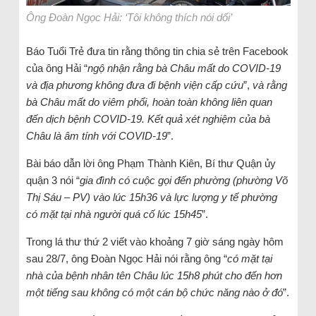
Ông Đoàn Ngọc Hải: ‘Tôi không thích nói dối’
Báo Tuổi Trẻ đưa tin rằng thông tin chia sẻ trên Facebook
của ông Hải “
ngộ nhận rằng bà Châu mất do COVID-19
và địa phương không đưa đi bệnh viện cấp cứu
”,
và rằng
bà Châu mất do viêm phổi, hoàn toàn không liên quan
đến dịch bệnh COVID-19. Kết quả xét nghiệm của bà
Châu là âm tính với COVID-19
”.
Bài báo dẫn lời ông Phạm Thành Kiên, Bí thư Quận ủy
quận 3 nói “
gia đình có cuộc gọi đến phường (phường Võ
Thị Sáu – PV) vào lúc 15h36 và lực lượng y tế phường
có mặt tại nhà người quá cố lúc 15h45
”.
Trong lá thư thứ 2 viết vào khoảng 7 giờ sáng ngày hôm
sau 28/7, ông Đoàn Ngọc Hải nói rằng ông “
có mặt tại
nhà của bệnh nhân tên Châu lúc 15h8 phút cho đến hơn
một tiếng sau không có một cán bộ chức năng nào ở đó
”.