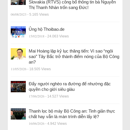
Slovakia (RTVS) công bố thông tin bà Nguyễn
Thị Thanh Nhàn trốn sang Đức!
06/08/2023
- 5.165 Views
Ủng hộ Thoibao.de
15/02/2018
- 24.063 Views
Mai Hoàng lập kỷ lục thăng tiến: Vì sao “ngôi
sao” Tây Bắc trở thành điểm nóng của Bộ Công
an?
11/05/2026
- 18.505 Views
Đẩy người nghèo ra đường để nhường đặc
quyền cho giới siêu giàu
17/06/2026
- 14.527 Views
Thanh lọc bộ máy Bộ Công an: Tinh giản thực
chất hay vẫn là màn trình diễn lấy lệ?
16/06/2026
- 4.942 Views