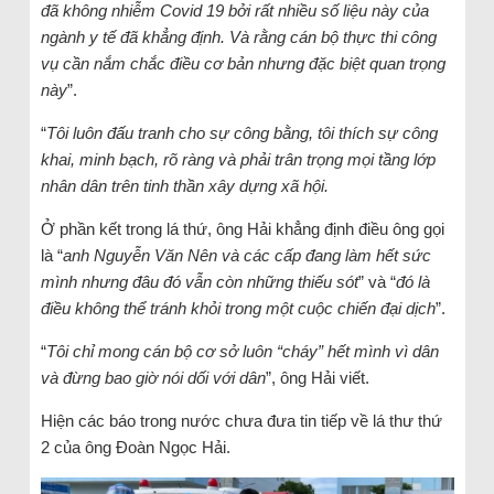
đã không nhiễm Covid 19 bởi rất nhiều số liệu này của
ngành y tế đã khẳng định. Và rằng cán bộ thực thi công
vụ cần nắm chắc điều cơ bản nhưng đặc biệt quan trọng
này
”.
“
Tôi luôn đấu tranh cho sự công bằng, tôi thích sự công
khai, minh bạch, rõ ràng và phải trân trọng mọi tầng lớp
nhân dân trên tinh thần xây dựng xã hội.
Ở phần kết trong lá thứ, ông Hải khẳng định điều ông gọi
là “
anh Nguyễn Văn Nên và các cấp đang làm hết sức
mình nhưng đâu đó vẫn còn những thiếu sót
” và “
đó là
điều không thể tránh khỏi trong một cuộc chiến đại dịch
”.
“
Tôi chỉ mong cán bộ cơ sở luôn “cháy” hết mình vì dân
và đừng bao giờ nói dối với dân
”, ông Hải viết.
Hiện các báo trong nước chưa đưa tin tiếp về lá thư thứ
2 của ông Đoàn Ngọc Hải.