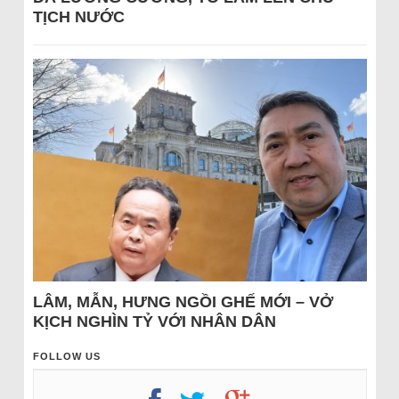
TỊCH NƯỚC
LÂM, MẪN, HƯNG NGỒI GHẾ MỚI – VỞ
KỊCH NGHÌN TỶ VỚI NHÂN DÂN
FOLLOW US