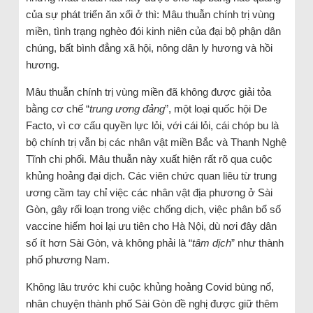
của sự phát triển ăn xổi ở thì: Mâu thuẫn chính trị vùng
miền, tình trạng nghèo đói kinh niên của đại bộ phận dân
chúng, bất bình đẳng xã hội, nông dân ly hương và hồi
hương.
Mâu thuẫn chính trị vùng miền đã không được giải tỏa
bằng cơ chế “
trung ương đảng
”, một loại quốc hội De
Facto, vì cơ cấu quyền lực lỏi, với cái lỏi, cái chóp bu là
bộ chính trị vẫn bị các nhân vật miền Bắc và Thanh Nghệ
Tĩnh chi phối. Mâu thuẫn này xuất hiện rất rõ qua cuộc
khủng hoảng đại dịch. Các viên chức quan liêu từ trung
ương cầm tay chỉ việc các nhân vật địa phương ở Sài
Gòn, gây rối loạn trong việc chống dịch, việc phân bổ số
vaccine hiếm hoi lại ưu tiên cho Hà Nội, dù nơi đây dân
số ít hơn Sài Gòn, và không phải là “
tâm dịch
” như thành
phố phương Nam.
Không lâu trước khi cuộc khủng hoảng Covid bùng nổ,
nhân chuyện thành phố Sài Gòn đề nghị được giữ thêm