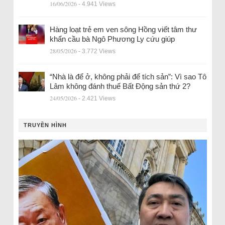
16/06/2026
- 4.941 Views
Hàng loạt trẻ em ven sông Hồng viết tâm thư
khẩn cầu bà Ngô Phương Ly cứu giúp
28/05/2026
- 3.772 Views
“Nhà là để ở, không phải để tích sản”: Vì sao Tô
Lâm không đánh thuế Bất Động sản thứ 2?
24/05/2026
- 2.421 Views
TRUYỀN HÌNH