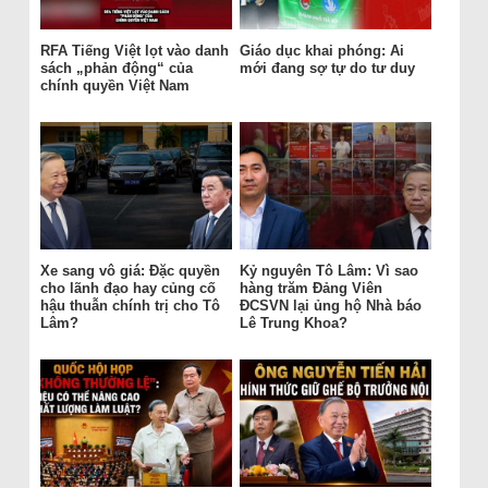
RFA Tiếng Việt lọt vào danh
Giáo dục khai phóng: Ai
sách „phản động“ của
mới đang sợ tự do tư duy
chính quyền Việt Nam
Xe sang vô giá: Đặc quyền
Kỷ nguyên Tô Lâm: Vì sao
cho lãnh đạo hay củng cố
hàng trăm Đảng Viên
hậu thuẫn chính trị cho Tô
ĐCSVN lại ủng hộ Nhà báo
Lâm?
Lê Trung Khoa?