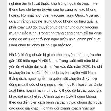
nghiệm âm tính, xịt thuốc khử trùng ngoài đường… Hệ
thống báo chí tuyên truyền của họ cũng rơi vào khủng
hoảng. Rõ nhất là chuyện vaccine Trung Quốc. Vừa mới
đưa tin rằng vaccine Trung Quốc không có hiệu quả, lại
phải xoay 180 độ, thuyết phục dân chúng dùng vaccine
mua từ Bắc Kinh. Trong tình trạng càng chậm trễ thì virus
càng có điều kiện trở nên nguy hiểm hơn, chính phủ Việt
Nam chạy tới chạy lui như gà mắc tóc.
Hà Nội không chuẩn bị gì cả cho chuyện chích ngừa cho
gần 100 triệu người Việt Nam. Trong suốt một năm khá
yên ổn vì chặn được dịch sớm vào đầu năm 2020, họ chỉ
lo chuyện trời ơi đất hỡi như là tuyên truyền Việt Nam
thắng dịch, ngạo nghễ, mà quên mất chuyện đi ký hợp
đồng mua thuốc chủng ngừa hiếm hoi. Khi loại virus Delta
xuất hiện, hoành hành, thì các lô thuốc đã bị các quốc gia
khác đặt mua hết rồi. Chính quyền CSVN cũng không
theo dõi diễn biến dịch bệnh và cách thức chống dịch của
các quốc gia khác. Họ thay đổi xoành xoạch “
các đối