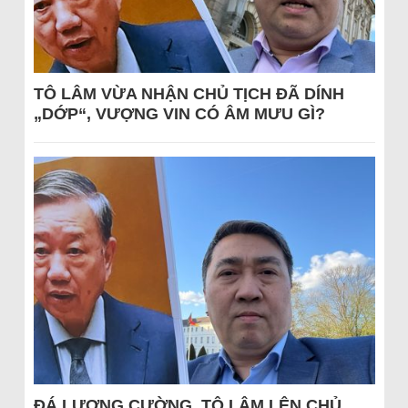
TÔ LÂM VỪA NHẬN CHỦ TỊCH ĐÃ DÍNH
„DỚP“, VƯỢNG VIN CÓ ÂM MƯU GÌ?
ĐÁ LƯƠNG CƯỜNG, TÔ LÂM LÊN CHỦ