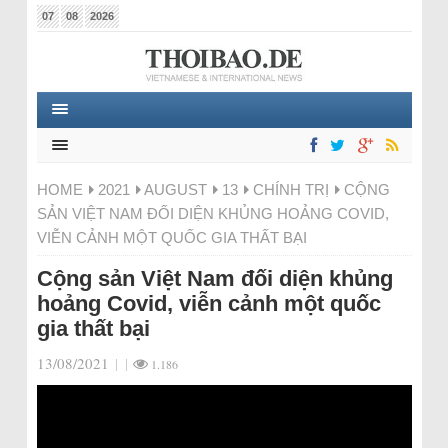
07
08
2026
HOME
2021
AUGUST
13
CHÍNH TRỊ
CỘNG
SẢN VIỆT NAM ĐỐI DIỆN KHỦNG HOẢNG COVID,
VIỄN CẢNH MỘT QUỐC GIA THẤT BẠI
Cộng sản Việt Nam đối diện khủng
hoảng Covid, viễn cảnh một quốc
gia thất bại
13/08/2021
|
|
1.186