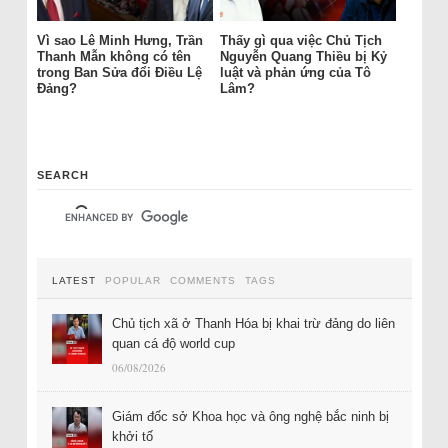
Vì sao Lê Minh Hưng, Trần
Thấy gì qua việc Chủ Tịch
Thanh Mẫn không có tên
Nguyễn Quang Thiều bị Kỷ
trong Ban Sửa đổi Điều Lệ
luật và phản ứng của Tô
Đảng?
Lâm?
SEARCH
LATEST
POPULAR
COMMENTS
TAGS
Chủ tịch xã ở Thanh Hóa bị khai trừ đảng do liên
quan cá độ world cup
06/08/2026
Giám đốc sở Khoa học và ông nghệ bắc ninh bị
khởi tố