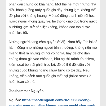
phận dân chúng có khả năng. Một thế hệ mới những nhà
điều hành guồng máy quốc gia đầy nhũng lạm không thể
đối phó với khủng hoảng. Một số đông thanh niên đi học
nước ngoài không quay về, hệ thống giáo dục trong nước
bị nhũng lạm, trở nên liệt kháng, không đào tạo được
nhân lực tốt.
Những người đang cầm quyền ở Việt Nam hãy tĩnh lại để
hành động như những người bình thường, không nên mở
miệng thốt ra những lời nói vô nghĩa, hãy để cho dân
chúng tham gia vào chính trị, bầu người mình tín nhiệm,
kiểm soát bọn tài phiệt trục lợi, để có thể đối diện với
những cuộc khủng hoảng chưa từng có tới đây. Nếu
không, viễn cảnh một quốc gia thất bại (failed state) là
hoàn toàn có thể.
Jackhammer Nguy
ễn
Ngu
ồ
n:
https://baotiengdan.com/2021/08/08/cong-
san-viet-nam-doi-dien-khung-hoang-covid-vien-canh-