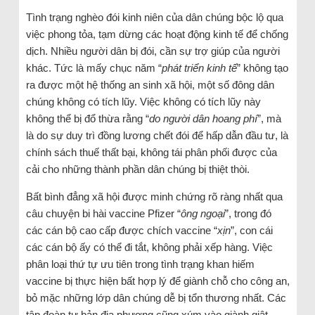
Tình trạng nghèo đói kinh niên của dân chúng bộc lộ qua
việc phong tỏa, tạm dừng các hoạt động kinh tế để chống
dịch. Nhiều người dân bị đói, cần sự trợ giúp của người
khác. Tức là mấy chục năm “
phát triển kinh tế
” không tạo
ra được một hệ thống an sinh xã hội, một số đông dân
chúng không có tích lũy. Việc không có tích lũy này
không thể bị đổ thừa rằng “
do người dân hoang phí
”, mà
là do sự duy trì đồng lương chết đói để hấp dẫn đầu tư, là
chính sách thuế thất bại, không tái phân phối được của
cải cho những thành phần dân chúng bị thiệt thòi.
Bất bình đẳng xã hội được minh chứng rõ ràng nhất qua
câu chuyện bi hài vaccine Pfizer “
ông ngoại
”, trong đó
các cán bộ cao cấp được chích vaccine “
xịn
”, con cái
các cán bộ ấy có thể đi tắt, không phải xếp hàng. Việc
phân loại thứ tự ưu tiên trong tình trạng khan hiếm
vaccine bị thực hiện bất hợp lý để giành chỗ cho công an,
bỏ mặc những lớp dân chúng dễ bị tổn thương nhất. Các
tập đoàn tư bản địa phương cũng xúm vào giành giật