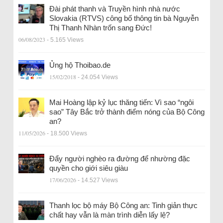
Đài phát thanh và Truyền hình nhà nước
Slovakia (RTVS) công bố thông tin bà Nguyễn
Thị Thanh Nhàn trốn sang Đức!
06/08/2023
- 5.165 Views
Ủng hộ Thoibao.de
15/02/2018
- 24.054 Views
Mai Hoàng lập kỷ lục thăng tiến: Vì sao “ngôi
sao” Tây Bắc trở thành điểm nóng của Bộ Công
an?
11/05/2026
- 18.500 Views
Đẩy người nghèo ra đường để nhường đặc
quyền cho giới siêu giàu
17/06/2026
- 14.527 Views
Thanh lọc bộ máy Bộ Công an: Tinh giản thực
chất hay vẫn là màn trình diễn lấy lệ?