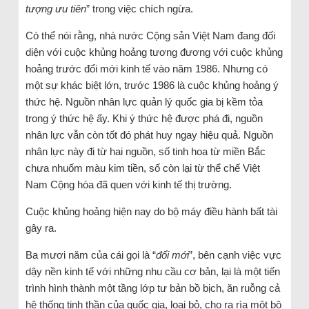
tượng ưu tiên
” trong việc chích ngừa.
Có thể nói rằng, nhà nước Cộng sản Việt Nam đang đối
diện với cuộc khủng hoảng tương đương với cuộc khủng
hoảng trước đổi mới kinh tế vào năm 1986. Nhưng có
một sự khác biệt lớn, trước 1986 là cuộc khủng hoảng ý
thức hệ. Nguồn nhân lực quản lý quốc gia bị kềm tỏa
trong ý thức hệ ấy. Khi ý thức hệ được phá đi, nguồn
nhân lực vẫn còn tốt đó phát huy ngay hiệu quả. Nguồn
nhân lực này đi từ hai nguồn, số tinh hoa từ miền Bắc
chưa nhuốm màu kim tiền, số còn lại từ thể chế Việt
Nam Cộng hòa đã quen với kinh tế thị trường.
Cuộc khủng hoảng hiện nay do bộ máy điều hành bất tài
gây ra.
Ba mươi năm của cái gọi là “
đổi mới
”, bên cạnh việc vực
dậy nền kinh tế với những nhu cầu cơ bản, lại là một tiến
trình hình thành một tầng lớp tư bản bồ bịch, ăn ruỗng cả
hệ thống tinh thần của quốc gia, loại bỏ, cho ra rìa một bộ