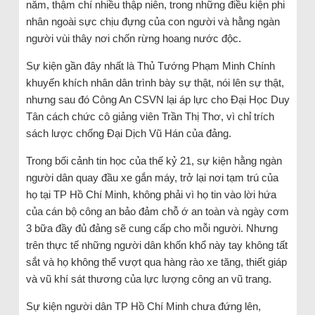
năm, thậm chí nhiều thập niên, trong những điều kiện phi
nhân ngoài sực chịu đựng của con người và hằng ngàn
người vùi thây nơi chốn rừng hoang nước độc.
Sự kiện gần đây nhất là Thủ Tướng Phạm Minh Chính
khuyến khích nhân dân trình bày sự thật, nói lên sự thật,
nhưng sau đó Công An CSVN lại áp lực cho Đại Học Duy
Tân cách chức cô giảng viên Trần Thị Thơ, vì chỉ trích
sách lược chống Đại Dịch Vũ Hán của đảng.
Trong bối cảnh tin học của thế kỷ 21, sự kiện hằng ngàn
người dân quay đầu xe gắn máy, trở lại nơi tạm trú của
họ tại TP Hồ Chí Minh, không phải vì họ tin vào lời hứa
của cán bộ công an bảo đảm chỗ ớ an toàn và ngày cơm
3 bữa đầy đủ đảng sẽ cung cấp cho mỗi người. Nhưng
trên thực tế những người dân khốn khổ này tay không tất
sắt và họ không thể vượt qua hàng rào xe tăng, thiết giáp
và vũ khí sát thương của lực lượng công an vũ trang.
Sự kiện người dân TP Hồ Chí Minh chưa đứng lên,