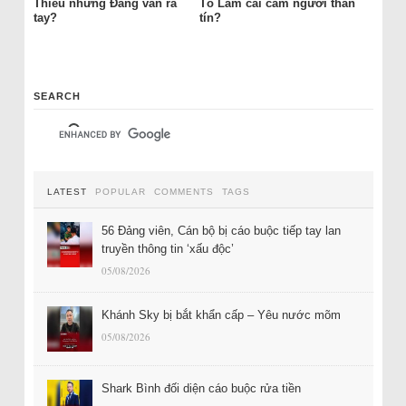
Thiều nhưng Đảng vẫn ra
Tô Lâm cài cắm người thân
tay?
tín?
SEARCH
LATEST
POPULAR
COMMENTS
TAGS
56 Đảng viên, Cán bộ bị cáo buộc tiếp tay lan
truyền thông tin ‘xấu độc’
05/08/2026
Khánh Sky bị bắt khẩn cấp – Yêu nước mõm
05/08/2026
Shark Bình đối diện cáo buộc rửa tiền