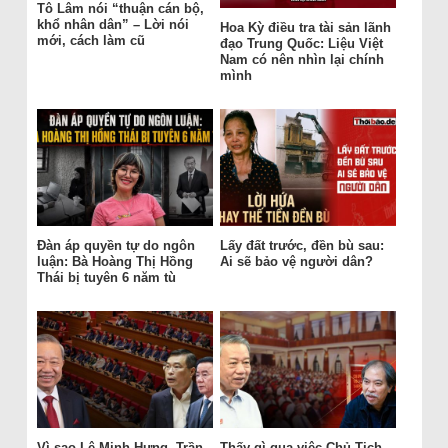
Tô Lâm nói “thuận cán bộ,
khổ nhân dân” – Lời nói
Hoa Kỳ điều tra tài sản lãnh
mới, cách làm cũ
đạo Trung Quốc: Liệu Việt
Nam có nên nhìn lại chính
mình
Đàn áp quyền tự do ngôn
Lấy đất trước, đền bù sau:
luận: Bà Hoàng Thị Hồng
Ai sẽ bảo vệ người dân?
Thái bị tuyên 6 năm tù
Vì sao Lê Minh Hưng, Trần
Thấy gì qua việc Chủ Tịch