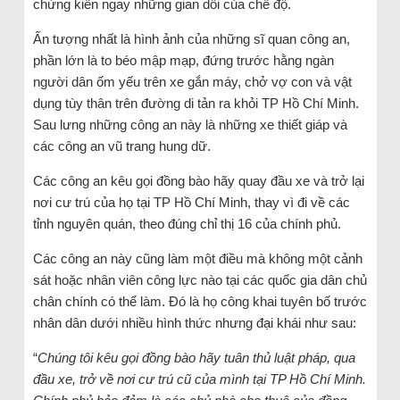
chứng kiến ngay những gian dối của chế độ.
Ấn tượng nhất là hình ảnh của những sĩ quan công an,
phần lớn là to béo mập mạp, đứng trước hằng ngàn
người dân ốm yếu trên xe gắn máy, chở vợ con và vật
dụng tùy thân trên đường di tản ra khỏi TP Hồ Chí Minh.
Sau lưng những công an này là những xe thiết giáp và
các công an vũ trang hung dữ.
Các công an kêu gọi đồng bào hãy quay đầu xe và trở lại
nơi cư trú của họ tại TP Hồ Chí Minh, thay vì đi về các
tỉnh nguyên quán, theo đúng chỉ thị 16 của chính phủ.
Các công an này cũng làm một điều mà không một cảnh
sát hoặc nhân viên công lực nào tại các quốc gia dân chủ
chân chính có thể làm. Đó là họ công khai tuyên bố trước
nhân dân dưới nhiều hình thức nhưng đại khái như sau:
“
Chúng tôi kêu gọi đồng bào hãy tuân thủ luật pháp, qua
đầu xe, trở về nơi cư trú cũ của mình tại TP Hồ Chí Minh.