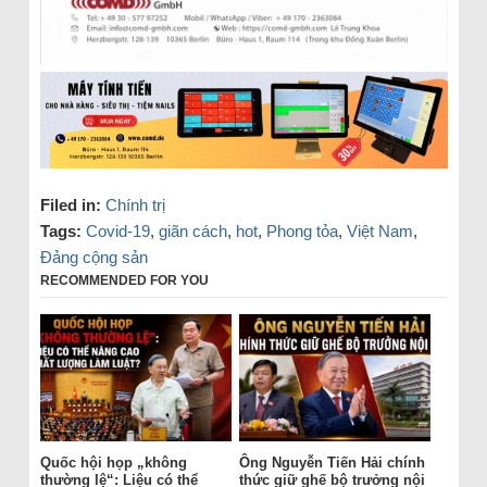
Filed in:
Chính trị
Tags:
Covid-19
,
giãn cách
,
hot
,
Phong tỏa
,
Việt Nam
,
Đảng cộng sản
RECOMMENDED FOR YOU
Quốc hội họp „không
Ông Nguyễn Tiến Hải chính
thường lệ“: Liệu có thể
thức giữ ghế bộ trưởng nội