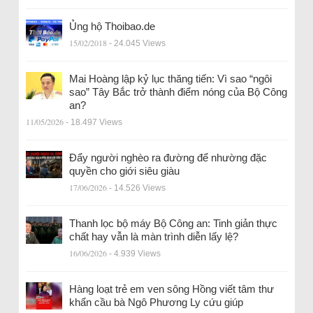
Ủng hộ Thoibao.de
15/02/2018
- 24.045 Views
Mai Hoàng lập kỷ lục thăng tiến: Vì sao “ngôi
sao” Tây Bắc trở thành điểm nóng của Bộ Công
an?
11/05/2026
- 18.497 Views
Đẩy người nghèo ra đường để nhường đặc
quyền cho giới siêu giàu
17/06/2026
- 14.526 Views
Thanh lọc bộ máy Bộ Công an: Tinh giản thực
chất hay vẫn là màn trình diễn lấy lệ?
16/06/2026
- 4.939 Views
Hàng loạt trẻ em ven sông Hồng viết tâm thư
khẩn cầu bà Ngô Phương Ly cứu giúp