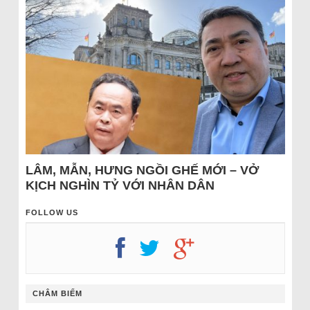
LÂM, MẪN, HƯNG NGỒI GHẾ MỚI – VỞ
KỊCH NGHÌN TỶ VỚI NHÂN DÂN
FOLLOW US
CHÂM BIẾM