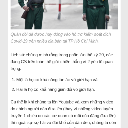
Quân đội đã được huy động vào hỗ trợ kiểm soát dịch
Covid-19 trên nhiều địa bàn tại TP Hồ Chí Minh.
Lich sử chứng minh rằng trong phần lớn thế kỷ 20, các
đảng CS trên toàn thế giới chiến thắng vì 2 yếu tố quan
trọng:
Một là họ có khả năng tàn ác vô giới hạn và
Hai là họ có khả năng gian dối vô giới hạn.
Cụ thể là khi chúng ta lên Youtube và xem những video
do chính người dân đưa lên (thay vì những video tuyên
truyền 1 chiều do các cơ quan cò mồi của đảng đưa lên)
thì ngoài sự sợ hãi và đói khổ của dân đen, chúng ta còn