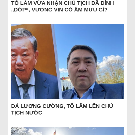
TÔ LÂM VỪA NHẬN CHỦ TỊCH ĐÃ DÍNH
„DỚP“, VƯỢNG VIN CÓ ÂM MƯU GÌ?
ĐÁ LƯƠNG CƯỜNG, TÔ LÂM LÊN CHỦ
TỊCH NƯỚC