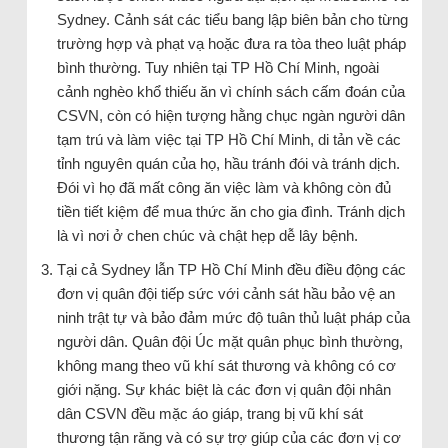
Sydney. Cảnh sát các tiểu bang lập biên bản cho từng
trường hợp và phạt vạ hoặc đưa ra tòa theo luật pháp
bình thường. Tuy nhiên tại TP Hồ Chí Minh, ngoài
cảnh nghèo khổ thiếu ăn vì chính sách cấm đoán của
CSVN, còn có hiện tượng hằng chục ngàn người dân
tạm trú và làm việc tại TP Hồ Chí Minh, di tản về các
tỉnh nguyên quán của họ, hầu tránh đói và tránh dịch.
Đói vì họ đã mất công ăn việc làm và không còn đủ
tiền tiết kiệm để mua thức ăn cho gia đình. Tránh dịch
là vì nơi ở chen chúc và chật hẹp dễ lây bệnh.
Tại cả Sydney lẫn TP Hồ Chí Minh đều điều động các
đơn vị quân đội tiếp sức với cảnh sát hầu bảo vệ an
ninh trật tự và bảo đảm mức độ tuân thủ luật pháp của
người dân. Quân đội Úc mặt quân phục bình thường,
không mang theo vũ khí sát thương và không có cơ
giới nặng. Sự khác biệt là các đơn vị quân đội nhân
dân CSVN đều mặc áo giáp, trang bị vũ khí sát
thương tận răng và có sự trợ giúp của các đơn vị cơ