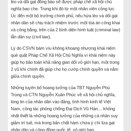
lèo và dối gạt đồng bào sẽ được pháp chế xã hội chủ
nghĩa bao che. Trong khi đó từ một nhân viên công lực
Úc đến một bộ trưởng chính phủ, nếu hứa lèo và dối gạt
nhân dân sẽ chịu trách nhiệm trước một tòa án công khai
và công bằng, trên của 2 bình diện hình luật (criminal law)
lẫn dân sự (civil law).
Lý do CSVN bám víu không khoang nhượng khái niệm
què quặt Pháp Chế Xã Hội Chủ Nghĩa vì khái niệm này
giúp họ bảo toàn khả năng gian dối vô giới hạn, một trong
2 vũ khí chính đã giúp cho họ cướp chính quyền và nắm
giữa chính quyền.
Những tuyên bố hoang tưởng của TBT Nguyễn Phú
Trọng và CTN Nguyễn Xuân Phúc về xã hội chủ nghĩa,
lòng tin của nhân dân vào đảng, tình hình kinh tế Việt
Nam, công tác phòng chống Đại Dịch Vũ Hán… không
nhất thiết là những hoang tưởng của những cá nhân suy
giảm trí tuệ, mà trong bản chất hàm chứa ý chí lừa gạt
nhân dân và cộng đồng quốc tế, vô giới hạn.