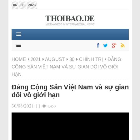
06
08
2026
HOME
2021
AUGUST
30
CHÍNH TRỊ
ĐẢNG
CỘNG SẢN VIỆT NAM VÀ SỰ GIAN DỐI VÔ GIỚI
HẠN
Đảng Cộng Sản Việt Nam và sự gian
dối vô giới hạn
30/08/2021
|
|
1.450