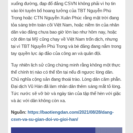
xuống đường, đạp đổ đảng CSVN không phải vì họ tin
vào lời tuyên bố hoang tưởng của TBT Nguyễn Phú
Trọng hoặc CTN Nguyễn Xuân Phúc rằng mặt trời đang
tỏa sáng trên toàn cõi Việt Nam, hoặc niềm tin của nhân
dân vào đảng chưa bao giờ lớn lao như hôm nay, hoặc
cột đèn tại Mỹ cũng chạy về Việt Nam trốn dịch, nhưng
tại vì TBT Nguyễn Phú Trọng và bè đảng đang nắm trong
tay quyền lực áp đảo của công an và quân đội.
Tuy nhiên lịch sử cũng chứng minh rằng không một thực
thể chính trị nào có thể tồn tại nếu đi ngược lòng dân.
Chủ nghĩa cộng sản đang thoái trào. Lòng dân căm phẫn.
Đại dịch Vũ Hán đã làm nhân dân thêm sáng mắt tỏ lòng.
Tức nước sẽ vỡ bờ và ngày tàn của tập thể hèn với giặc
và ác với dân không còn xa.
Ngu
ồ
n:
https://baotiengdan.com/2021/08/28/dang-
csvn-va-su-gian-doi-vo-gioi-han/