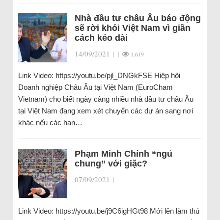
Nhà đầu tư châu Âu báo động
sẽ rời khỏi Việt Nam vì giãn
cách kéo dài
14/09/2021
|
|
1.619
Link Video: https://youtu.be/pjl_DNGkFSE Hiệp hội
Doanh nghiệp Châu Âu tại Việt Nam (EuroCham
Vietnam) cho biết ngày càng nhiều nhà đầu tư châu Âu
tại Việt Nam đang xem xét chuyển các dự án sang nơi
khác nếu các hạn…
Phạm Minh Chính “ngủ
chung” với giặc?
07/09/2021
|
Link Video: https://youtu.be/j9C6igHGt98 Mới lên làm thủ