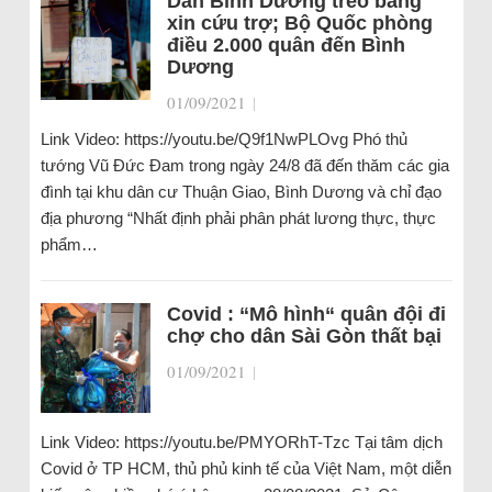
Dân Bình Dương treo bảng
xin cứu trợ; Bộ Quốc phòng
điều 2.000 quân đến Bình
Dương
01/09/2021
|
Link Video: https://youtu.be/Q9f1NwPLOvg Phó thủ
tướng Vũ Đức Đam trong ngày 24/8 đã đến thăm các gia
đình tại khu dân cư Thuận Giao, Bình Dương và chỉ đạo
địa phương “Nhất định phải phân phát lương thực, thực
phẩm…
Covid : “Mô hình“ quân đội đi
chợ cho dân Sài Gòn thất bại
01/09/2021
|
Link Video: https://youtu.be/PMYORhT-Tzc Tại tâm dịch
Covid ở TP HCM, thủ phủ kinh tế của Việt Nam, một diễn