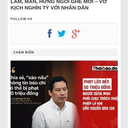
LÂM, MẪN, HƯNG NGỒI GHẾ MỚI – VỞ
KỊCH NGHÌN TỶ VỚI NHÂN DÂN
FOLLOW US
CHÂM BIẾM