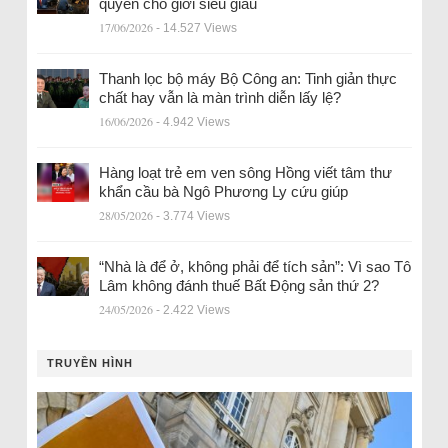
quyền cho giới siêu giàu
17/06/2026
- 14.527 Views
Thanh lọc bộ máy Bộ Công an: Tinh giản thực
chất hay vẫn là màn trình diễn lấy lệ?
16/06/2026
- 4.942 Views
Hàng loạt trẻ em ven sông Hồng viết tâm thư
khẩn cầu bà Ngô Phương Ly cứu giúp
28/05/2026
- 3.774 Views
“Nhà là để ở, không phải để tích sản”: Vì sao Tô
Lâm không đánh thuế Bất Động sản thứ 2?
24/05/2026
- 2.422 Views
TRUYỀN HÌNH