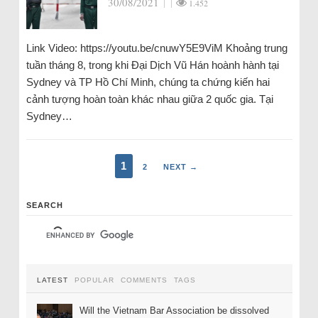
30/08/2021
|
|
1.452
Link Video: https://youtu.be/cnuwY5E9ViM Khoảng trung
tuần tháng 8, trong khi Đại Dịch Vũ Hán hoành hành tại
Sydney và TP Hồ Chí Minh, chúng ta chứng kiến hai
cảnh tượng hoàn toàn khác nhau giữa 2 quốc gia. Tại
Sydney…
1
2
NEXT →
SEARCH
LATEST
POPULAR
COMMENTS
TAGS
Will the Vietnam Bar Association be dissolved