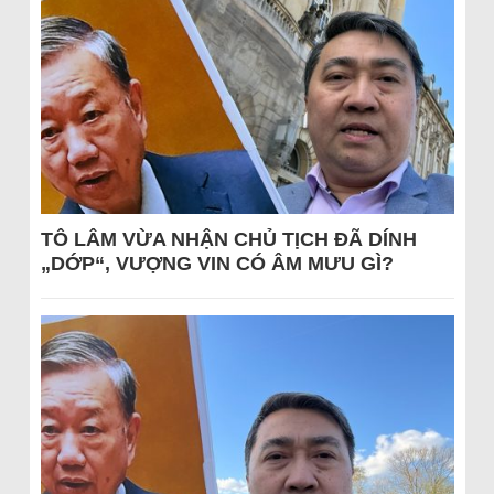
TÔ LÂM VỪA NHẬN CHỦ TỊCH ĐÃ DÍNH
„DỚP“, VƯỢNG VIN CÓ ÂM MƯU GÌ?