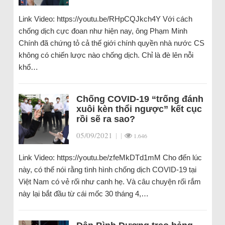
Link Video: https://youtu.be/RHpCQJkch4Y Với cách
chống dịch cực đoan như hiện nay, ông Phạm Minh
Chính đã chứng tỏ cả thế giới chính quyền nhà nước CS
không có chiến lược nào chống dịch. Chỉ là đè lên nỗi
khổ…
Chống COVID-19 “trống đánh
xuôi kèn thổi ngược” kết cục
rồi sẽ ra sao?
05/09/2021
|
|
1.646
Link Video: https://youtu.be/zfeMkDTd1mM Cho đến lúc
này, có thế nói rằng tình hình chống dịch COVID-19 tại
Việt Nam có vẻ rối như canh hẹ. Và câu chuyện rối rắm
này lại bắt đầu từ cái mốc 30 tháng 4,…