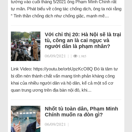
tướng vào cuối tháng 5/2021 ông Phạm Minh Chính rất
tự mãn. Phát biểu về công tác chống dịch, ông ta nói rằng
“ Tinh thần chống dịch như chống giặc, mạnh mẽ…
Với chỉ thị 20: Hà Nội sẽ là trại
tù, công an là cai ngục và
người dân là phạm nhân?
06/09/2021
|
|
1.985
Link Video: https://youtu.be/orbUpzKcO8Q Đó là tâm tư
bị dồn nén thành chất vấn mang tính phản kháng công
khai của nhiều người dân và hộ dân, kể cả một số cơ
quan trung ương trên địa bàn nội đô, khi…
Nhốt tù toàn dân, Phạm Minh
Chính muốn ra đòn gì?
06/09/2021
|