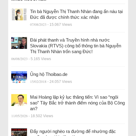
Tin bà Nguyễn Thị Thanh Nhàn đang ẩn náu tại
Đức đã được chính thức xác nhận
07/08/2023
- 15.067 Views
Đài phát thanh và Truyền hình nhà nước
Slovakia (RTVS) công bố thông tin bà Nguyễn
Thị Thanh Nhàn trốn sang Đức!
06/08/2023
- 5.165 Views
Ủng hộ Thoibao.de
15/02/2018
- 24.057 Views
Mai Hoàng lập kỷ lục thăng tiến: Vì sao “ngôi
sao” Tây Bắc trở thành điểm nóng của Bộ Công
an?
11/05/2026
- 18.502 Views
Đẩy người nghèo ra đường để nhường đặc