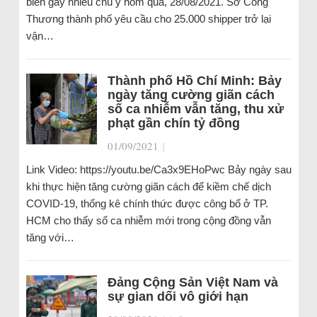
biến gây nhiều chú ý hôm qua, 28/08/2021. Sở Công
Thương thành phố yêu cầu cho 25.000 shipper trở lại
vận…
Thành phố Hồ Chí Minh: Bảy
ngày tăng cường giãn cách
số ca nhiễm vẫn tăng, thu xử
phạt gần chín tỷ đồng
01/09/2021
|
Link Video: https://youtu.be/Ca3x9EHoPwc Bảy ngày sau
khi thực hiện tăng cường giãn cách để kiềm chế dịch
COVID-19, thống kê chính thức được công bố ở TP.
HCM cho thấy số ca nhiễm mới trong cộng đồng vẫn
tăng với…
Đảng Cộng Sản Việt Nam và
sự gian dối vô giới hạn