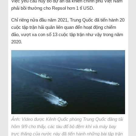
Việc yêu cầu huỷ bỏ dự án đã khiến chính phủ Việt Nam
phải bồi thường cho Repsol hơn 1 tỉ USD.
Chỉ riêng nửa đầu năm 2021, Trung Quốc đã tiến hành 20
cuộc tập trận hải quân liên quan đến hoạt động chiếm
đảo, vượt xa con số 13 cuộc tập trận như vậy trong năm
2020.
Ảnh: Video được Kênh Quốc phòng Trung Quốc đăng tải
hôm 9/9 cho thấy, các tàu đổ bộ đệm khí và máy bay
trực thăng của nước này đã tiến hành những bài tập trận