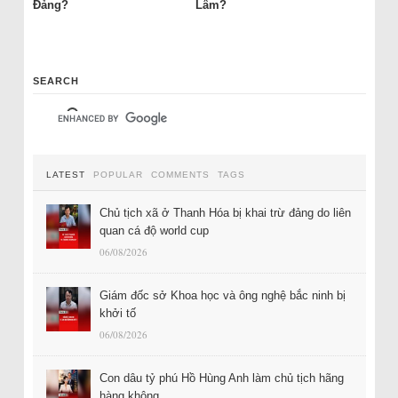
Đảng?
Lâm?
SEARCH
LATEST
POPULAR
COMMENTS
TAGS
Chủ tịch xã ở Thanh Hóa bị khai trừ đảng do liên
quan cá độ world cup
06/08/2026
Giám đốc sở Khoa học và ông nghệ bắc ninh bị
khởi tố
06/08/2026
Con dâu tỷ phú Hồ Hùng Anh làm chủ tịch hãng
hàng không