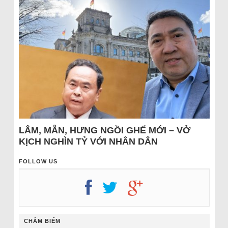
LÂM, MẪN, HƯNG NGỒI GHẾ MỚI – VỞ
KỊCH NGHÌN TỶ VỚI NHÂN DÂN
FOLLOW US
CHÂM BIẾM