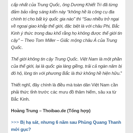
cấp nhất của Trung Quốc, ông Dương Khiết Trì đã từng
đảm bảo rằng sáng kiến này “không hề là công cụ địa
chính trị cho bất kỳ quốc gia nào” thì “Sau nhiều trở ngại
về ngoại giao khắp thế giới, đặc biệt là với châu Phi, Bắc
Kinh ý thức trong đau khổ rằng họ không được thế giới tin
cậy” – Theo Tom Miller – Giấc mộng châu Á của Trung
Quốc.
Thế giới không tin cậy Trung Quốc. Việt Nam là một phần
của thế giới, lại là quốc gia láng giềng, trải cả ngàn năm bị
đô hộ, lòng tin với phương Bắc là thứ không hề hiện hữu
.”
Thiết nghĩ, đây chính là điều mà toàn dân Việt Nam cần
phải thức tỉnh trước các mưu đồ thâm hiểm, sâu xa từ
Bắc Kinh.
Hoàng Trung – Thoibao.de (Tổng hợp)
>>>
Bị hạ sát, nhưng 6 năm sau Phùng Quang Thanh
mới gục?