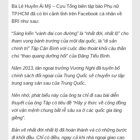
Bà Lê Huyền Ái Mỹ – Cựu Tổng biên tập báo Phụ nữ
TP.HCM đã có lời cảnh tỉnh trên Facebook cá nhân về
BRI như sau:
“
Sáng kiến “vành đai con đường” là “nhất đới, nhất lộ” cho
tham vọng bành trướng của một đại quốc, là “di sản
chính trị” Tập Cận Bình với cuộc đào thoát khỏi câu thần
chú “thao quang dưỡng hối” của Đặng Tiểu Bình.
Năm 2013, tân ngoại trưởng Vương Nghị đã tuyên bố
chính sách đối ngoại của Trung Quốc sẽ chuyển sự tập
trung sang sân sau của Trung Quốc.
Nên nhớ, phát biểu này của ông ta chỉ đi sau bài diễn
thuyết của ông Tập có tiêu đề “Hãy ý thức về cộng đồng
với vận mệnh chung bắt rễ sâu xa ở các quốc gia láng
giềng”.
Bản vẽ nhất đới nhất lộ đã hoàn thành và có những bước
đi khởi đầu. Chỉ có điều, ngay cả khi nhà ngoại giao cao