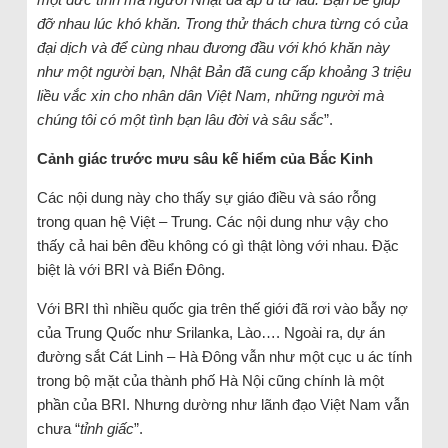
đỡ nhau lúc khó khăn. Trong thử thách chưa từng có của
đại dịch và để cùng nhau đương đầu với khó khăn này
như một người bạn, Nhật Bản đã cung cấp khoảng 3 triệu
liều vắc xin cho nhân dân Việt Nam, những người mà
chúng tôi có một tình bạn lâu đời và sâu sắc
”.
Cảnh giác trước mưu sâu kế hiểm của Bắc Kinh
Các nội dung này cho thấy sự giáo điều và sáo rỗng
trong quan hệ Việt – Trung. Các nội dung như vậy cho
thấy cả hai bên đều không có gì thật lòng với nhau. Đặc
biệt là với BRI và Biển Đông.
Với BRI thì nhiều quốc gia trên thế giới đã rơi vào bẫy nợ
của Trung Quốc như Srilanka, Lào…. Ngoài ra, dự án
đường sắt Cát Linh – Hà Đông vẫn như một cục u ác tính
trong bộ mặt của thành phố Hà Nội cũng chính là một
phần của BRI. Nhưng dường như lãnh đạo Việt Nam vẫn
chưa “
tỉnh giấc
”.