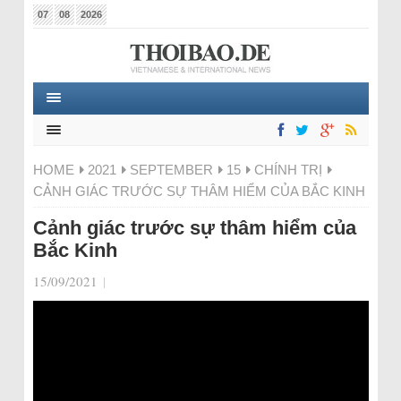
07
08
2026
HOME
2021
SEPTEMBER
15
CHÍNH TRỊ
CẢNH GIÁC TRƯỚC SỰ THÂM HIỂM CỦA BẮC KINH
Cảnh giác trước sự thâm hiểm của
Bắc Kinh
15/09/2021
|