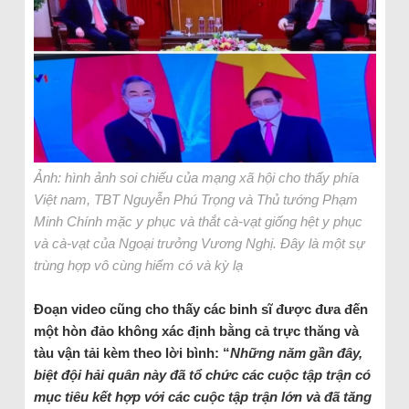
Ảnh: hình ảnh soi chiếu của mạng xã hội cho thấy phía
Việt nam, TBT Nguyễn Phú Trọng và Thủ tướng Phạm
Minh Chính mặc y phục và thắt cà-vạt giống hệt y phục
và cà-vạt của Ngoại trưởng Vương Nghị. Đây là một sự
trùng hợp vô cùng hiếm có và kỳ lạ
Đoạn video cũng cho thấy các binh sĩ được đưa đến
một hòn đảo không xác định bằng cả trực thăng và
tàu vận tải kèm theo lời bình: “
Những năm gần đây,
biệt đội hải quân này đã tổ chức các cuộc tập trận có
mục tiêu kết hợp với các cuộc tập trận lớn và đã tăng