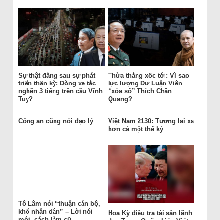
Sự thật đằng sau sự phát
Thừa thắng xốc tới: Vì sao
triển thần kỳ: Dòng xe tắc
lực lượng Dư Luận Viên
nghẽn 3 tiếng trên cầu Vĩnh
“xóa sổ” Thích Chân
Tuy?
Quang?
Công an cũng nói đạo lý
Việt Nam 2130: Tương lai xa
hơn cả một thế kỷ
Tô Lâm nói “thuận cán bộ,
khổ nhân dân” – Lời nói
Hoa Kỳ điều tra tài sản lãnh
mới, cách làm cũ