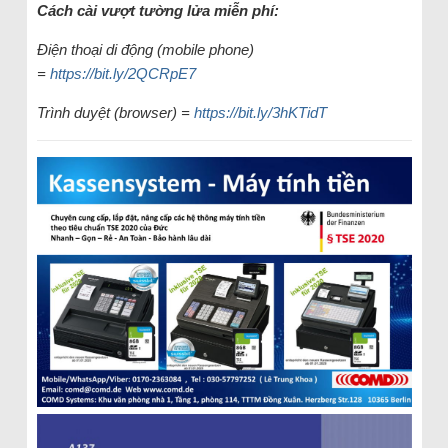
Cách cài vượt tường lửa miễn phí:
Điện thoại di động (mobile phone)
=
https://bit.ly/2QCRpE7
Trình duyệt (browser) =
https://bit.ly/3hKTidT