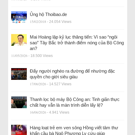
Ủng hộ Thoibao.de
15/02/2018
- 24.054 Views
Mai Hoàng lập kỷ lục thăng tiến: Vì sao “ngôi
sao” Tây Bắc trở thành điểm nóng của Bộ Công
an?
11/05/2026
- 18.500 Views
Đẩy người nghèo ra đường để nhường đặc
quyền cho giới siêu giàu
17/06/2026
- 14.527 Views
Thanh lọc bộ máy Bộ Công an: Tinh giản thực
chất hay vẫn là màn trình diễn lấy lệ?
16/06/2026
- 4.941 Views
Hàng loạt trẻ em ven sông Hồng viết tâm thư
khẩn cầu bà Ngô Phương Ly cứu giúp