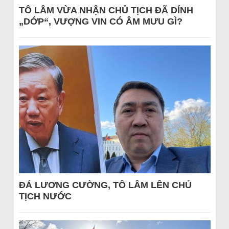
TÔ LÂM VỪA NHẬN CHỦ TỊCH ĐÃ DÍNH
„DỚP“, VƯỢNG VIN CÓ ÂM MƯU GÌ?
ĐÁ LƯƠNG CƯỜNG, TÔ LÂM LÊN CHỦ
TỊCH NƯỚC