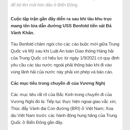
đổ bộ lên một hòn đảo ở Biển Đông.
Cuộc tập trận gần đây diễn ra sau khi tàu khu trục
mang tên lửa dẫn đường USS Benfold tiến sát Đá
Vành Khăn.
Tàu Benfold châm ngòi cho các cáo buộc mới giữa Trung
Quốc và Mỹ sau khi Luật An toàn Giao thông Hàng hải
của Trung Quốc có hiệu lực từ ngày 1/9/2021 có quy định
yêu cầu các tàu nước ngoài phải thông báo khi đi vào
vùng lãnh hải của nước này phải xin phép và báo cáo.
Các mục tiêu trong chuyến đi của Vương Nghị
Các mục tiêu rất rõ của Bắc Kinh trong chuyến đi của
Vương Nghị đó là: Tiếp tục thực hiện ngoại giao vắc xin;
Thúc đẩy Vành đai Con đường (BRI) ở Việt Nam; Xoa
dịu Việt Nam trước các hành động hung hăng của Trung
Quốc ở Biển Đông gần đây.