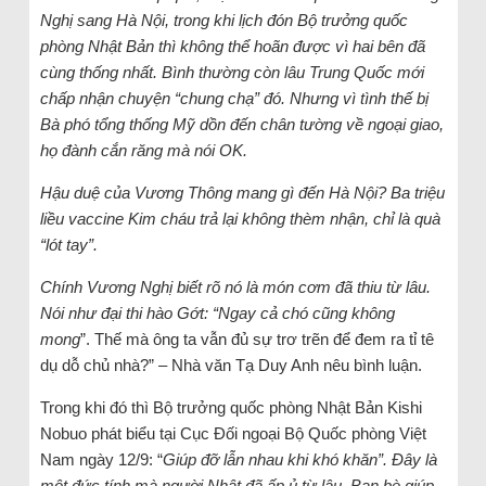
Nghị sang Hà Nội, trong khi lịch đón Bộ trưởng quốc
phòng Nhật Bản thì không thể hoãn được vì hai bên đã
cùng thống nhất. Bình thường còn lâu Trung Quốc mới
chấp nhận chuyện “chung chạ” đó. Nhưng vì tình thế bị
Bà phó tổng thống Mỹ dồn đến chân tường về ngoại giao,
họ đành cắn răng mà nói OK.
Hậu duệ của Vương Thông mang gì đến Hà Nội? Ba triệu
liều vaccine Kim cháu trả lại không thèm nhận, chỉ là quà
“lót tay”.
Chính Vương Nghị biết rõ nó là món cơm đã thiu từ lâu.
Nói như đại thi hào Gớt: “Ngay cả chó cũng không
mong
”. Thế mà ông ta vẫn đủ sự trơ trẽn để đem ra tỉ tê
dụ dỗ chủ nhà?” – Nhà văn Tạ Duy Anh nêu bình luận.
Trong khi đó thì Bộ trưởng quốc phòng Nhật Bản Kishi
Nobuo phát biểu tại Cục Đối ngoại Bộ Quốc phòng Việt
Nam ngày 12/9: “
Giúp đỡ lẫn nhau khi khó khăn”. Đây là
một đức tính mà người Nhật đã ấp ủ từ lâu. Bạn bè giúp