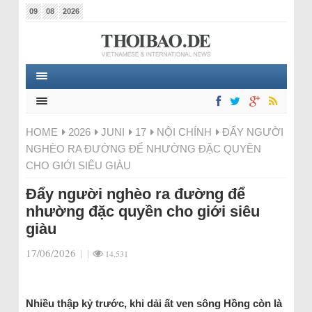
09
08
2026
HOME
2026
JUNI
17
NỘI CHÍNH
ĐẨY NGƯỜI
NGHÈO RA ĐƯỜNG ĐỂ NHƯỜNG ĐẶC QUYỀN
CHO GIỚI SIÊU GIÀU
Đẩy người nghèo ra đường để
nhường đặc quyền cho giới siêu
giàu
17/06/2026
|
|
14.531
Nhiều thập kỷ trước, khi dải ất ven sông Hồng còn là