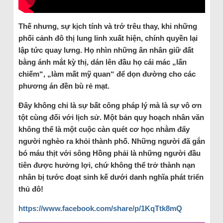
Thế nhưng, sự kịch tính và trớ trêu thay, khi những
phối cảnh đô thị lung linh xuất hiện, chính quyền lại
lập tức quay lưng. Họ nhìn những ân nhân giữ đất
bằng ánh mắt kỳ thị, dán lên đầu họ cái mác „lấn
chiếm“, „làm mất mỹ quan“ để dọn đường cho các
phương án đền bù rẻ mạt.
Đây không chỉ là sự bất công pháp lý mà là sự vô ơn
tột cùng đối với lịch sử. Một bản quy hoạch nhân văn
không thể là một cuộc càn quét cơ học nhằm đẩy
người nghèo ra khỏi thành phố. Những người đã gắn
bó máu thịt với sông Hồng phải là những người đầu
tiên được hưởng lợi, chứ không thể trở thành nạn
nhân bị tước đoạt sinh kế dưới danh nghĩa phát triển
thủ đô!
https://www.facebook.com/share/p/1KqTtk8mQ