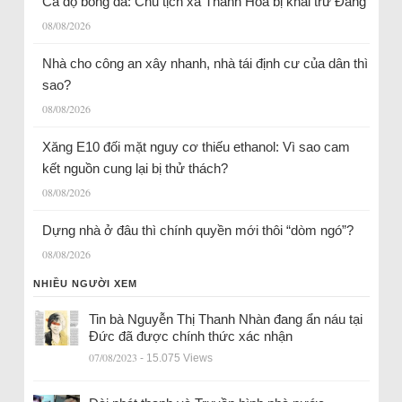
Cá độ bóng đá: Chủ tịch xã Thanh Hóa bị khai trừ Đảng
08/08/2026
Nhà cho công an xây nhanh, nhà tái định cư của dân thì
sao?
08/08/2026
Xăng E10 đối mặt nguy cơ thiếu ethanol: Vì sao cam
kết nguồn cung lại bị thử thách?
08/08/2026
Dựng nhà ở đâu thì chính quyền mới thôi “dòm ngó”?
08/08/2026
NHIỀU NGƯỜI XEM
Tin bà Nguyễn Thị Thanh Nhàn đang ẩn náu tại
Đức đã được chính thức xác nhận
07/08/2023
- 15.075 Views