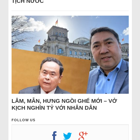
TỊCH NƯỚC
LÂM, MẪN, HƯNG NGỒI GHẾ MỚI – VỞ
KỊCH NGHÌN TỶ VỚI NHÂN DÂN
FOLLOW US