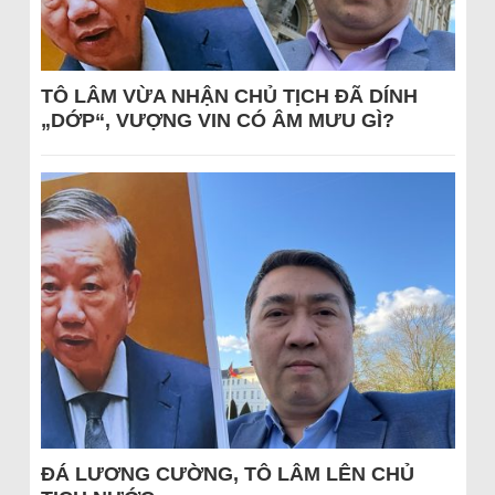
TÔ LÂM VỪA NHẬN CHỦ TỊCH ĐÃ DÍNH
„DỚP“, VƯỢNG VIN CÓ ÂM MƯU GÌ?
ĐÁ LƯƠNG CƯỜNG, TÔ LÂM LÊN CHỦ