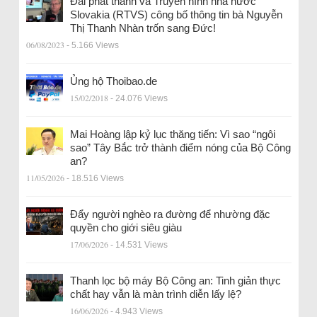
Đài phát thanh và Truyền hình nhà nước
Slovakia (RTVS) công bố thông tin bà Nguyễn
Thị Thanh Nhàn trốn sang Đức!
06/08/2023
- 5.166 Views
Ủng hộ Thoibao.de
15/02/2018
- 24.076 Views
Mai Hoàng lập kỷ lục thăng tiến: Vì sao “ngôi
sao” Tây Bắc trở thành điểm nóng của Bộ Công
an?
11/05/2026
- 18.516 Views
Đẩy người nghèo ra đường để nhường đặc
quyền cho giới siêu giàu
17/06/2026
- 14.531 Views
Thanh lọc bộ máy Bộ Công an: Tinh giản thực
chất hay vẫn là màn trình diễn lấy lệ?
16/06/2026
- 4.943 Views