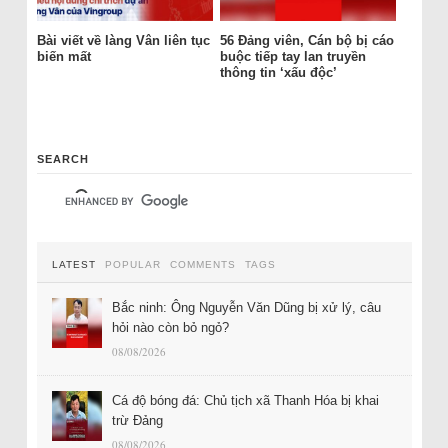
Bài viết về làng Vân liên tục
56 Đảng viên, Cán bộ bị cáo
biến mất
buộc tiếp tay lan truyền
thông tin ‘xấu độc’
SEARCH
LATEST
POPULAR
COMMENTS
TAGS
Bắc ninh: Ông Nguyễn Văn Dũng bị xử lý, câu
hỏi nào còn bỏ ngỏ?
08/08/2026
Cá độ bóng đá: Chủ tịch xã Thanh Hóa bị khai
trừ Đảng
08/08/2026