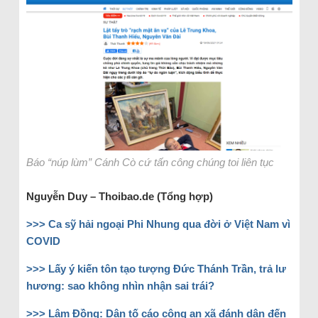
Báo “núp lùm” Cánh Cò cứ tấn công chúng toi liên tục
Nguyễn Duy – Thoibao.de (Tổng hợp)
>>> Ca sỹ hải ngoại Phi Nhung qua đời ở Việt Nam vì
COVID
>>> Lấy ý kiến tôn tạo tượng Đức Thánh Trần, trả lư
hương: sao không nhìn nhận sai trái?
>>> Lâm Đồng: Dân tố cáo công an xã đánh dân đến