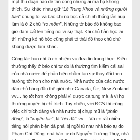
một thủ đoạn nào để tấn công những ai mà họ không
thích. Sự khác nhau giữ “
Lê Trung Khoa và những người
bạn
” chúng tôi và báo chí nô bộc cả chính thống lẫn núp
lùm là ở 2 chữ “
rọ mõm
”. Những tờ báo đó không bao
giờ dám cất lên tiếng nói vì sự thật. Khi chủ hằn học lai
thì những kẻ nô bộc cũng phải tỏ thái độ theo chủ chứ
không được làm khác.
Công tác báo chí là có nhiệm vụ đưa tin trung thực. Điều
thường thấy ở báo chí tự do là thường tìm kiếm cái sai
của nhà nước để phản biện nhằm tạo sự thay đổi theo
hướng tốt hơn cho nhà nước. Nhà nước của các nước
dân chủ hàng đầu thế giới như Canada, Úc, New Zealand
vv… họ tốt hơn không phải vì được ca tụng mà là vì họ
thường xuyên bị chỉ trích. Tuy nhiên, với ĐCS thì công
việc chỉ trích đảng và nhà nước bị chụp mũ là “
phản
động
”, là “
xuyên
tạc
”, là “
bịa đặt
” vv… Và có rất nhiều
tiếng nói phản biện đã phải bị ngồi tù như nhà báo tự do
Phạm Chí Dũng, nhà báo tự do Nguyễn Tường Thụy, nhà