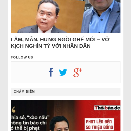
LÂM, MẪN, HƯNG NGỒI GHẾ MỚI – VỞ
KỊCH NGHÌN TỶ VỚI NHÂN DÂN
FOLLOW US
CHÂM BIẾM