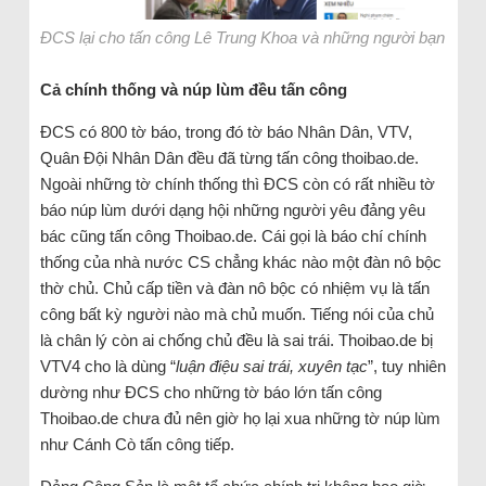
ĐCS lại cho tấn công Lê Trung Khoa và những người bạn
Cả chính thống và núp lùm đều tấn công
ĐCS có 800 tờ báo, trong đó tờ báo Nhân Dân, VTV,
Quân Đội Nhân Dân đều đã từng tấn công thoibao.de.
Ngoài những tờ chính thống thì ĐCS còn có rất nhiều tờ
báo núp lùm dưới dạng hội những người yêu đảng yêu
bác cũng tấn công Thoibao.de. Cái gọi là báo chí chính
thống của nhà nước CS chẳng khác nào một đàn nô bộc
thờ chủ. Chủ cấp tiền và đàn nô bộc có nhiệm vụ là tấn
công bất kỳ người nào mà chủ muốn. Tiếng nói của chủ
là chân lý còn ai chống chủ đều là sai trái. Thoibao.de bị
VTV4 cho là dùng “
luận điệu sai trái, xuyên tạc
”, tuy nhiên
dường như ĐCS cho những tờ báo lớn tấn công
Thoibao.de chưa đủ nên giờ họ lại xua những tờ núp lùm
như Cánh Cò tấn công tiếp.