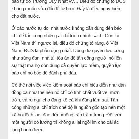
báo tự do Trương Duy Nhất vv… Điều đó chứng tỏ ĐCS
không muốn sửa đổi để tự hơn. Đấy là điều nguy hiểm
cho đất nước.
Ở các nước tự do, nhà nước không cần dùng đến báo
chí để tấn công những ai chỉ trích chính sách. Còn tại
Việt Nam thì ngược lại, điều đó chứng tỏ rằng, ở Việt
Nam, ĐCS là phản động nhất. Dùng dừ quyền lực cứng
như súng đạn, nhà tù, tòa án để tấn công người nói lên
sự thật mà họ còn dùng cả quyền lực mềm, quyền lực
báo chí nô bộc để đánh phủ đầu.
Có thể nói việc việc kiểm soát báo chí biểu diễn như dàn
đồng ca như thế nên nó chỉ có tính chất vuốt ve, mơn
trớn, và ru ngủ cho đảng kể cả khi đảng làm sai. Tấn
công những ai chỉ trích chế độ là nguồn gốc tạo nên một
xã hội lệch lạc, đạo đức xuống cấp trầm trọng. Đối với
một người có lương tri không ai lại ngồi im cho cái ác
lộng hành được.