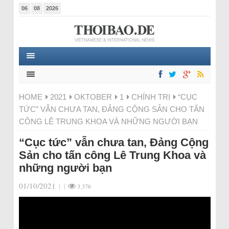
06
08
2026
HOME
2021
OKTOBER
1
CHÍNH TRỊ
“CỤC
TỨC” VẪN CHƯA TAN, ĐẢNG CỘNG SẢN CHO TẤN
CÔNG LÊ TRUNG KHOA VÀ NHỮNG NGƯỜI BẠN
“Cục tức” vẫn chưa tan, Đảng Cộng
Sản cho tấn công Lê Trung Khoa và
những người bạn
01/10/2021
|
|
3.376