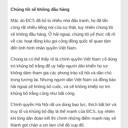
Chúng tôi sẽ không đầu hàng
Mặc dù ĐCS đã bỏ tù nhiều nhà đấu tranh, họ đã tấn
công rất nhiều tiếng nói của sự thật, tuy nhiên chúng tôi
sẽ không đầu hàng. Ở hải ngoại, chúng tôi yế thức rất rõ
về các hoạt động kêu gọi cộng đồng quốc tế quan tâm
đến tình hình nhân quyền Việt Nam.
Chúng ta có thể thấy rõ là chính quyền Việt Nam cố dùng
trò khủng bố trắng để uy hiếp người dân khiến họ sợ
không dám tham gia các phong trào xã hội và dân chủ
trong tương lai. Nhưng người dân Việt Nam và đồng bào
hải ngoại sẽ không bỏ cuộc, và sẽ không khiếp sợ trò
khủng bố trắng cũng như bất công.
Chính quyền Hà Nội rất ưa dùng bạo lực, thích bắt bớ và
truy tố và khủng bố đây là thế mạnh của ĐCS, tuy nhiên
khi lòng dân đoàn kết thì chính những điểm mạnh này sẽ
thành gót chân a sin làm chế độ sụp đổ.