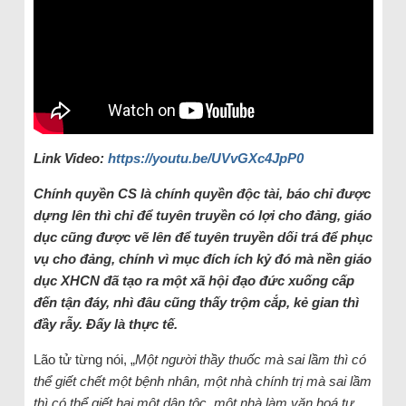
Link Video:
https://youtu.be/UVvGXc4JpP0
Chính quyền CS là chính quyền độc tài, báo chỉ được
dựng lên thì chỉ để tuyên truyền có lợi cho đảng, giáo
dục cũng được vẽ lên để tuyên truyền dối trá để phục
vụ cho đảng, chính vì mục đích ích kỷ đó mà nền giáo
dục XHCN đã tạo ra một xã hội đạo đức xuống cấp
đến tận đáy, nhì đâu cũng thấy trộm cắp, kẻ gian thì
đầy rẫy. Đấy là thực tế.
Lão tử từng nói, „
Một người thầy thuốc mà sai lầm thì có
thể giết chết một bệnh nhân, một nhà chính trị mà sai lầm
thì có thể giết hại một dân tộc, một nhà làm văn hoá tư