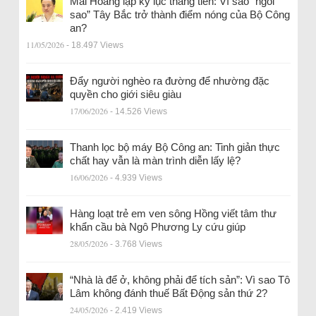
Mai Hoàng lập kỷ lục thăng tiến: Vì sao “ngôi
sao” Tây Bắc trở thành điểm nóng của Bộ Công
an?
11/05/2026
- 18.497 Views
Đẩy người nghèo ra đường để nhường đặc
quyền cho giới siêu giàu
17/06/2026
- 14.526 Views
Thanh lọc bộ máy Bộ Công an: Tinh giản thực
chất hay vẫn là màn trình diễn lấy lệ?
16/06/2026
- 4.939 Views
Hàng loạt trẻ em ven sông Hồng viết tâm thư
khẩn cầu bà Ngô Phương Ly cứu giúp
28/05/2026
- 3.768 Views
“Nhà là để ở, không phải để tích sản”: Vì sao Tô
Lâm không đánh thuế Bất Động sản thứ 2?
24/05/2026
- 2.419 Views