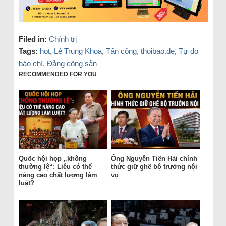
Filed in:
Chính trị
Tags:
hot
,
Lê Trung Khoa
,
Tấn công
,
thoibao.de
,
Tự do
báo chí
,
Đảng cộng sản
RECOMMENDED FOR YOU
Quốc hội họp „không
Ông Nguyễn Tiến Hải chính
thường lệ“: Liệu có thể
thức giữ ghế bộ trưởng nội
nâng cao chất lượng làm
vụ
luật?