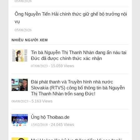
05/08/2026
Ông Nguyễn Tiến Hải chính thức giữ ghế bộ trưởng nội
vụ
05/08/2026
NHIỀU NGƯỜI XEM
Tin bà Nguyễn Thị Thanh Nhàn đang ẩn náu tại
Đức đã được chính thức xác nhận
07/08/2023
- 15.059 Views
Đài phát thanh và Truyền hình nhà nước
Slovakia (RTVS) công bố thông tin bà Nguyễn
Thị Thanh Nhàn trốn sang Đức!
06/08/2023
- 5.163 Views
Ủng hộ Thoibao.de
15/02/2018
- 24.045 Views