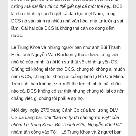
tưởng mà sai lầm thì có thể giết hại cả một thế hệ
„. ĐCS
là nhà chính trị sai đã giết cả dân tộc Việt Nam, trong
ĐCS nó sản sinh ra nhiều nhà văn hóa, nhà tư tưởng sai
lầm. Cái hại của ĐCS là không thể cân đo đong đếm
được.
Lê Trung Khoa và những người bạn như anh Bùi Thanh
Hiếu, anh Nguyễn Văn Đài luôn ý thức được công việc
nhỏ bé của mình là nói lên sự thật về chính quyền CS.
Chúng tôi không ai tôn thờ ĐCS, chúng tôi không ai muôn
năm ĐCS, chúng tôi không ai cuồng lãnh tụ Hồ Chí Minh.
Trên tinh thần không e sợ một thế lực chính trị bất nhân
nào cả. ĐCS không có sự thật nhưng chúng tôi lại có nên
chẳng việc gì chúng tôi phải e sợ họ.
Mới đây, ngày 27/9 trang Cánh Cò của lực lượng DLV
CS đã đăng bài “
Cái “ban ơn tự do cho người Việt” của
nhóm Lê Trung Khoa, Bùi Thanh Hiếu, Nguyễn Văn Đài
”
nhằm tấn công vào Tôi – Lê Trung Khoa và 2 người bạn