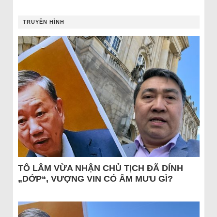
TRUYỀN HÌNH
TÔ LÂM VỪA NHẬN CHỦ TỊCH ĐÃ DÍNH
„DỚP“, VƯỢNG VIN CÓ ÂM MƯU GÌ?