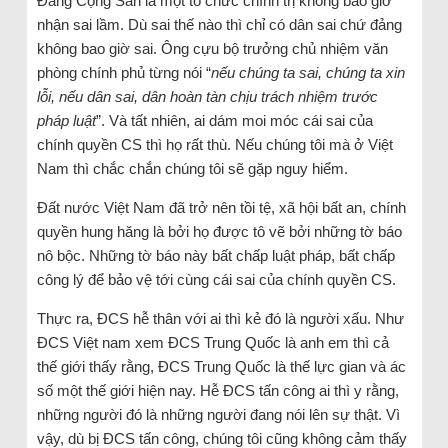
Đảng Cộng Sản là một tổ chức chính trị không bao giờ
nhận sai lầm. Dù sai thế nào thì chỉ có dân sai chứ đảng
không bao giờ sai. Ông cựu bộ trưởng chủ nhiệm văn
phòng chính phủ từng nói “
nếu chúng ta sai, chúng ta xin
lỗi, nếu dân sai, dân hoàn tàn chịu trách nhiệm trước
pháp luật
”. Và tất nhiên, ai dám moi móc cái sai của
chính quyền CS thì họ rất thù. Nếu chúng tôi mà ở Việt
Nam thì chắc chắn chúng tôi sẽ gặp nguy hiểm.
Đất nước Việt Nam đã trở nên tồi tệ, xã hội bất an, chính
quyền hung hăng là bởi họ được tô vẽ bởi những tờ báo
nô bộc. Những tờ báo này bất chấp luật pháp, bất chấp
công lý để bảo vệ tới cùng cái sai của chính quyền CS.
Thực ra, ĐCS hễ thân với ai thì kẻ đó là người xấu. Như
ĐCS Việt nam xem ĐCS Trung Quốc là anh em thì cả
thế giới thấy rằng, ĐCS Trung Quốc là thế lực gian và ác
số một thế giới hiện nay. Hễ ĐCS tấn công ai thì y rằng,
những người đó là những người đang nói lên sự thật. Vì
vậy, dù bị ĐCS tấn công, chúng tôi cũng không cảm thấy