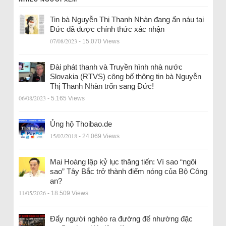
Tin bà Nguyễn Thị Thanh Nhàn đang ẩn náu tại
Đức đã được chính thức xác nhận
07/08/2023
- 15.070 Views
Đài phát thanh và Truyền hình nhà nước
Slovakia (RTVS) công bố thông tin bà Nguyễn
Thị Thanh Nhàn trốn sang Đức!
06/08/2023
- 5.165 Views
Ủng hộ Thoibao.de
15/02/2018
- 24.069 Views
Mai Hoàng lập kỷ lục thăng tiến: Vì sao “ngôi
sao” Tây Bắc trở thành điểm nóng của Bộ Công
an?
11/05/2026
- 18.509 Views
Đẩy người nghèo ra đường để nhường đặc