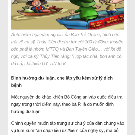
Ảnh: biếm họa năm ngoái của Báo Trẻ Online, hình bên
trái vẽ ca sỹ Thủy Tiên đi cứu trợ với 100 tỷ đồng, thuyền
bên phải là nhóm MTTQ và Ban Tuyên Giáo… với lời đề
nghị với ca sỹ Thủy Tiên rằng: “Hợp tác nhá, bọn anh có
đủ cả, chỉ thiếu UY TÍN thôi”
Định hướng dư luận, che lấp yếu kém xử lý dịch
bệnh
Một nguyên do khác khiến Bộ Công an vào cuộc điều tra
ngay trong thời điểm này, theo bà P, là do muốn định
hướng dư luận.
Chính quyền muốn tập trung sự chú ý của dân chúng vào
vụ lùm xùm “
ăn chặn tiền từ thiện
” của nghệ sỹ, mà bỏ