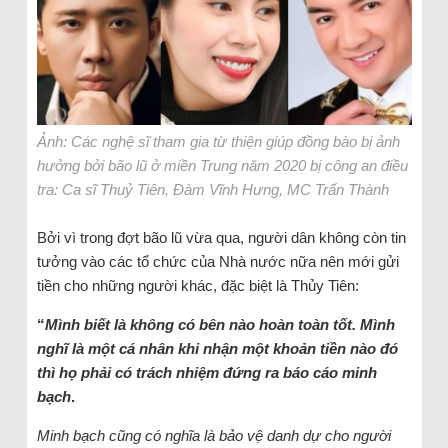
Ảnh: Các nghệ sĩ tham gia từ thiện giúp đồng bào bị ảnh
hưởng bởi bão lũ ở miền Trung năm 2020 bị công an điều
tra: Ca sĩ Thuỷ Tiên, Đàm Vĩnh Hưng, MC Trấn Thành
Bởi vì trong đợt bão lũ vừa qua, người dân không còn tin
tưởng vào các tổ chức của Nhà nước nữa nên mới gửi
tiền cho những người khác, đặc biệt là Thủy Tiên:
“
Mình biết là không có bên nào hoàn toàn tốt. Mình
nghĩ là một cá nhân khi nhận một khoản tiền nào đó
thì họ phải có trách nhiệm đứng ra báo cáo minh
bạch
.
Minh bạch cũng có nghĩa là bảo vệ danh dự cho người