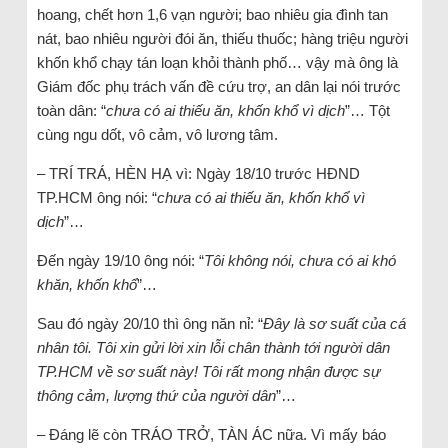
hoang, chết hơn 1,6 vạn người; bao nhiêu gia đình tan
nát, bao nhiêu người đói ăn, thiếu thuốc; hàng triệu người
khốn khổ chạy tán loạn khỏi thành phố… vậy mà ông là
Giám đốc phụ trách vấn đề cứu trợ, an dân lại nói trước
toàn dân: “
chưa có ai thiếu ăn, khốn khổ vì dịch
”… Tột
cùng ngu dốt, vô cảm, vô lương tâm.
– TRÍ TRÁ, HÈN HẠ vì: Ngày 18/10 trước HĐND
TP.HCM ông nói: “
chưa có ai thiếu ăn, khốn khổ vì
dịch
”…
Đến ngày 19/10 ông nói: “
Tôi không nói, chưa có ai khó
khăn, khốn khổ
”…
Sau đó ngày 20/10 thì ông năn nỉ: “
Đây là sơ suất của cá
nhân tôi. Tôi xin gửi lời xin lỗi chân thành tới người dân
TP.HCM về sơ suất này! Tôi rất mong nhận được sự
thông cảm, lượng thứ của người dân
”…
– Đáng lẽ còn TRÁO TRỞ, TÀN ÁC nữa. Vì mấy báo