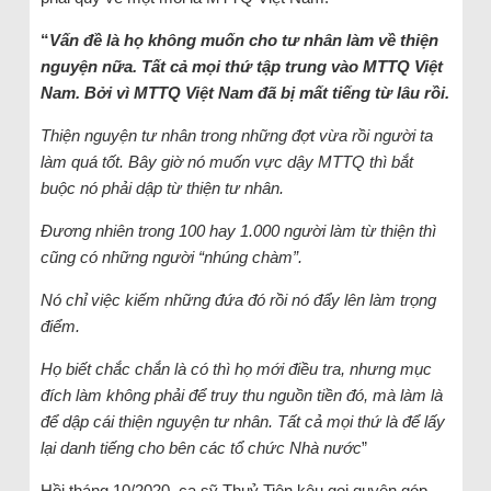
“
Vấn đề là họ không muốn cho tư nhân làm về thiện
nguyện nữa. Tất cả mọi thứ tập trung vào MTTQ Việt
Nam. Bởi vì MTTQ Việt Nam đã bị mất tiếng từ lâu rồi.
Thiện nguyện tư nhân trong những đợt vừa rồi người ta
làm quá tốt. Bây giờ nó muốn vực dậy MTTQ thì bắt
buộc nó phải dập từ thiện tư nhân.
Đương nhiên trong 100 hay 1.000 người làm từ thiện thì
cũng có những người “nhúng chàm”.
Nó chỉ việc kiếm những đứa đó rồi nó đẩy lên làm trọng
điểm.
Họ biết chắc chắn là có thì họ mới điều tra, nhưng mục
đích làm không phải để truy thu nguồn tiền đó, mà làm là
để dập cái thiện nguyện tư nhân. Tất cả mọi thứ là để lấy
lại danh tiếng cho bên các tổ chức Nhà nước
”
Hồi tháng 10/2020, ca sỹ Thuỷ Tiên kêu gọi quyên góp