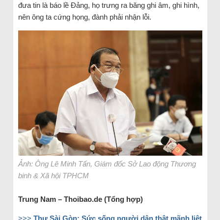
đưa tin là báo lề Đảng, họ trưng ra băng ghi âm, ghi hình,
nên ông ta cứng họng, đành phải nhận lỗi.
Ảnh: Ông Lê Minh Tấn, Giám đốc Sở Lao động Thương
binh & Xã hội TPHCM
Trung Nam – Thoibao.de (Tổng hợp)
>>>
Thư Sài Gòn: Sức sống người dân thật mãnh liệt