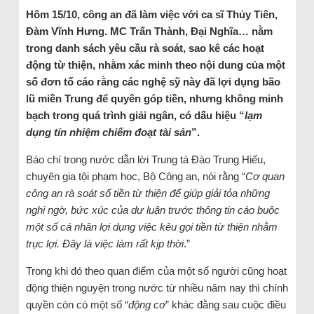
Hôm 15/10, công an đã làm việc với ca sĩ Thủy Tiên,
Đàm Vĩnh Hưng. MC Trấn Thành, Đại Nghĩa… nằm
trong danh sách yêu cầu rà soát, sao kê các hoạt
động từ thiện, nhằm xác minh theo nội dung của một
số đơn tố cáo rằng các nghệ sỹ này đã lợi dụng bão
lũ miền Trung để quyên góp tiền, nhưng không minh
bạch trong quá trình giải ngân, có dấu hiệu “
lạm
dụng tín nhiệm chiếm đoạt tài sản
”.
Báo chí trong nước dẫn lời Trung tá Đào Trung Hiếu,
chuyên gia tội phạm học, Bộ Công an, nói rằng “
Cơ quan
công an rà soát số tiền từ thiện để giúp giải tỏa những
nghi ngờ, bức xúc của dư luận trước thông tin cáo buộc
một số cá nhân lợi dụng việc kêu gọi tiền từ thiện nhằm
trục lợi. Đây là việc làm rất kịp thời
.”
Trong khi đó theo quan điểm của một số người cũng hoạt
động thiện nguyện trong nước từ nhiều năm nay thì chính
quyền còn có một số “
động cơ
” khác đằng sau cuộc điều