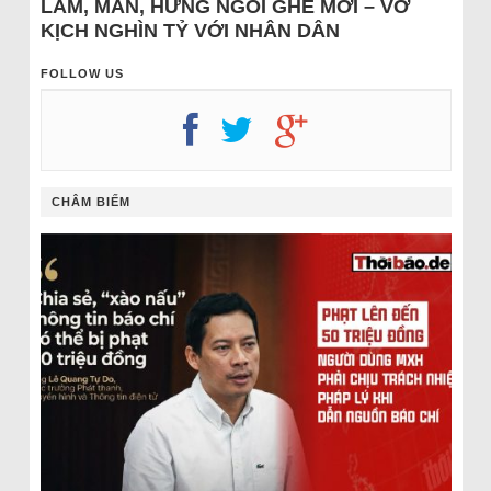
LÂM, MẪN, HƯNG NGỒI GHẾ MỚI – VỞ
KỊCH NGHÌN TỶ VỚI NHÂN DÂN
FOLLOW US
CHÂM BIẾM