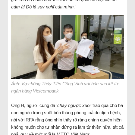
cám à! Đó là suy nghĩ của mình
.”
Ảnh: Vợ chồng Thủy Tiên Công Vinh với bản sao kê từ
ngân hàng Vietcombank
Ông H, người cũng đã ‘
chạy ngược xuôi’
trao quà cho bà
con nghèo trong suốt bốn tháng phong toả do dịch bệnh,
nói với RFA rằng ông nhìn thấy rõ ràng chính quyền hiện
không muốn cho tư nhân đứng ra làm từ thiện nữa, tất cả
phải quy về một mối là MTTQ Việt Nam: