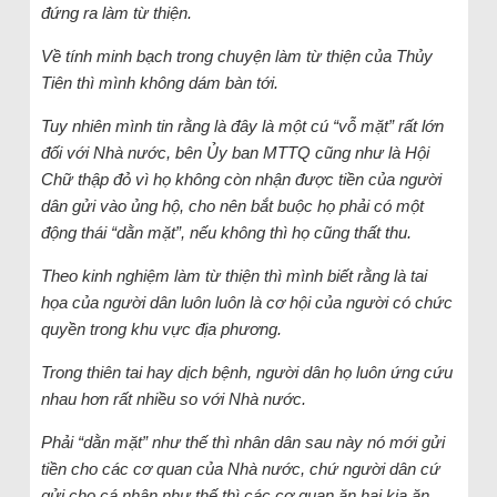
đứng ra làm từ thiện.
Về tính minh bạch trong chuyện làm từ thiện của Thủy
Tiên thì mình không dám bàn tới.
Tuy nhiên mình tin rằng là đây là một cú “vỗ mặt” rất lớn
đối với Nhà nước, bên Ủy ban MTTQ cũng như là Hội
Chữ thập đỏ vì họ không còn nhận được tiền của người
dân gửi vào ủng hộ, cho nên bắt buộc họ phải có một
động thái “dằn mặt”, nếu không thì họ cũng thất thu.
Theo kinh nghiệm làm từ thiện thì mình biết rằng là tai
họa của người dân luôn luôn là cơ hội của người có chức
quyền trong khu vực địa phương.
Trong thiên tai hay dịch bệnh, người dân họ luôn ứng cứu
nhau hơn rất nhiều so với Nhà nước.
Phải “dằn mặt” như thế thì nhân dân sau này nó mới gửi
tiền cho các cơ quan của Nhà nước, chứ người dân cứ
gửi cho cá nhân như thế thì các cơ quan ăn hại kia ăn