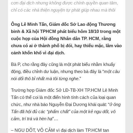
cơn đại dịch nhưng không được chính quyền quan tâm,
chỉ có các nhà thiện nguyện tự phát giúp nhau mà thôi
Ông Lê Minh Tấn, Giám đốc Sở Lao động Thương
binh & Xã hội TPHCM phát biểu hôm 18/10 trong một
cuộc họp của Hội đồng Nhân dân TP. HCM, rằng
chưa có ai ở thành phố bị đói, hay thiếu mặc, lâm vào
cảnh khốn khổ vì đại dịch.
Bà P, cho rằng đây cũng là một phát biểu nhằm khuấy
động, điều chỉnh dư luận, nhưng theo bà đây là “
một câu
nói dối thô bỉ nhất mà tôi từng nghe
.”
Trường hợp Giám đốc Sở LĐ-TB-XH TP.HCM Lê Minh
Tấn có thể coi là một điển hình tính cách của loại quan
chức, như nhà báo Nguyễn Đại Dương khái quát: “
ở ông
Tấn đã hội đủ các “phẩm chất” của một kẻ ngu dốt, vô
cảm, trí trá và hèn hạ
”…
– NGU DỐT, VÔ CẢM vì đại dịch làm TP.HCM tan