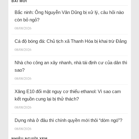
BÀI MỚI
Bắc ninh: Ông Nguyễn Văn Dũng bị xử lý, câu hỏi nào
còn bỏ ngỏ?
08/08/2026
Cá độ bóng đá: Chủ tịch xã Thanh Hóa bị khai trừ Đảng
08/08/2026
Nhà cho công an xây nhanh, nhà tái định cư của dân thì
sao?
08/08/2026
Xăng E10 đối mặt nguy cơ thiếu ethanol: Vì sao cam
kết nguồn cung lại bị thử thách?
08/08/2026
Dựng nhà ở đâu thì chính quyền mới thôi “dòm ngó”?
08/08/2026
NHIỀU NGƯỜI XEM