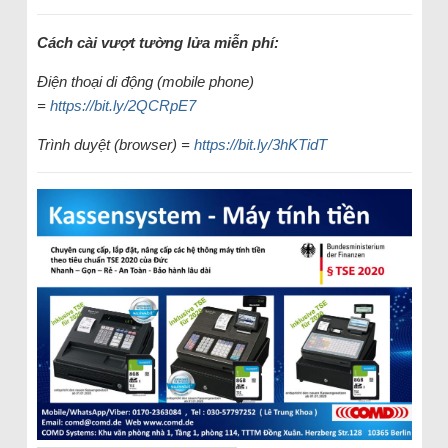
Cách cài vượt tường lửa miễn phí:
Điện thoại di động (mobile phone)
=
https://bit.ly/2QCRpE7
Trình duyệt (browser) =
https://bit.ly/3hKTidT