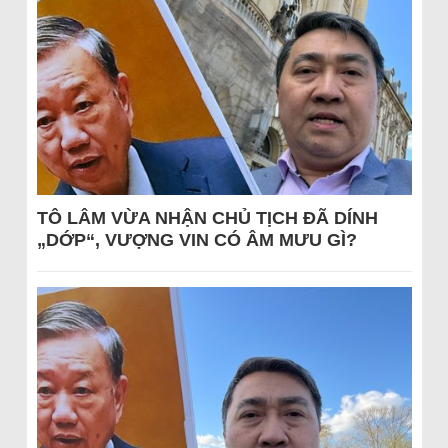
TÔ LÂM VỪA NHẬN CHỦ TỊCH ĐÃ DÍNH
„DỚP“, VƯỢNG VIN CÓ ÂM MƯU GÌ?