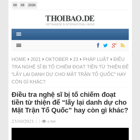
08
08
2026
HOME
2021
OKTOBER
23
PHÁP LUẬT
ĐIỀU
TRA NGHỆ SĨ BỊ TỐ CHIẾM ĐOẠT TIỀN TỪ THIỆN ĐỂ
“LẤY LẠI DANH DỰ CHO MẶT TRẬN TỔ QUỐC” HAY
CÒN GÌ KHÁC?
Điều tra nghệ sĩ bị tố chiếm đoạt
tiền từ thiện để “lấy lại danh dự cho
Mặt Trận Tổ Quốc” hay còn gì khác?
23/10/2021
|
|
4.569