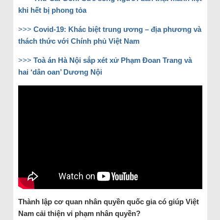
khi hết bị phong tỏa
>>>
Covid-19: Khác biệt trung ương – địa phương và
thách thức với Chính phủ Việt Nam
>>>
Toà án Hà Nội sắp xét xử Phạm Đoan Trang và
hai ‘dân oan’ Dương Nội
Thành lập cơ quan nhân quyền quốc gia có giúp Việt
Nam cải thiện vi phạm nhân quyền?