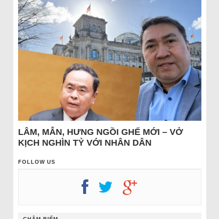
LÂM, MẪN, HƯNG NGỒI GHẾ MỚI – VỞ
KỊCH NGHÌN TỶ VỚI NHÂN DÂN
FOLLOW US
CHÂM BIẾM