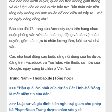
của các nhà kiểm duyệt, quân đội trên không gian mạng
và dư luận viên do nhà nước bảo trợ. Bản thân các nền
tảng này không chỉ đơn thuần để cho điều đó xảy ra – mà
họ ngày càng đồng lõa
.“
Báo cáo dài 78 trang của Amnesty dựa trên hàng chục
cuộc phỏng vấn với các nhà hoạt động và bảo vệ nhân
quyền, gồm các cựu tù nhân lương tâm, luật sư và nhà
văn.
Các nhà hoạt động cáo buộc rằng nội dung của họ được
đăng trên Facebook và YouTube, vốn thuộc sở hữu của
Google, ngày càng bị chặn ở Việt Nam.
Trung Nam – Thoibao.de (Tổng hợp)
>>> “Hậu quả lớn nhất của dự án Cát Linh-Hà Đông
là mất niềm tin của dân”
>>> Luật sư và gia đình kiến nghị trại giam cho phép
bà Phạm Đoan Trang được chăm sóc y tế