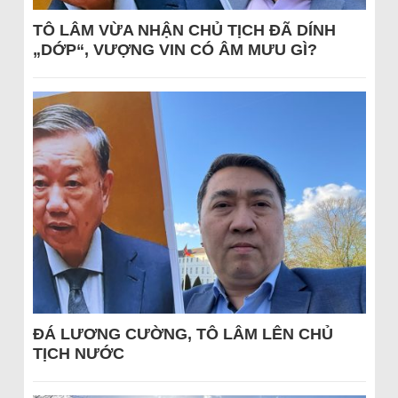
TÔ LÂM VỪA NHẬN CHỦ TỊCH ĐÃ DÍNH
„DỚP“, VƯỢNG VIN CÓ ÂM MƯU GÌ?
ĐÁ LƯƠNG CƯỜNG, TÔ LÂM LÊN CHỦ
TỊCH NƯỚC