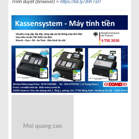
Trình duyệt (browser) =
https://bit.ly/3hKTidT