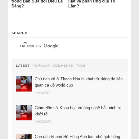
trong Ban Sửa đổi Điều Lệ
luật và phản ứng của Tô
Đảng?
Lâm?
SEARCH
LATEST
POPULAR
COMMENTS
TAGS
Chủ tịch xã ở Thanh Hóa bị khai trừ đảng do liên
quan cá độ world cup
06/08/2026
Giám đốc sở Khoa học và ông nghệ bắc ninh bị
khởi tố
06/08/2026
Con dâu tỷ phú Hồ Hùng Anh làm chủ tịch hãng