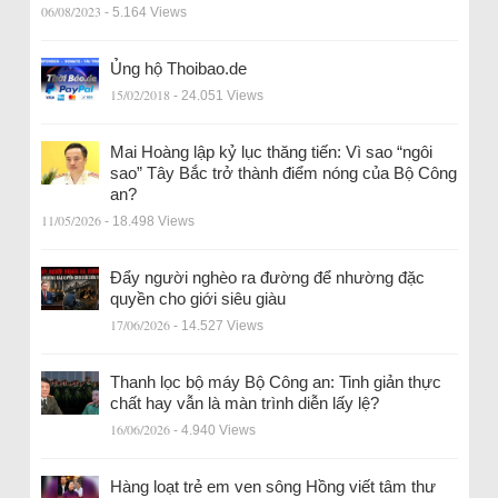
06/08/2023
- 5.164 Views
Ủng hộ Thoibao.de
15/02/2018
- 24.051 Views
Mai Hoàng lập kỷ lục thăng tiến: Vì sao “ngôi
sao” Tây Bắc trở thành điểm nóng của Bộ Công
an?
11/05/2026
- 18.498 Views
Đẩy người nghèo ra đường để nhường đặc
quyền cho giới siêu giàu
17/06/2026
- 14.527 Views
Thanh lọc bộ máy Bộ Công an: Tinh giản thực
chất hay vẫn là màn trình diễn lấy lệ?
16/06/2026
- 4.940 Views
Hàng loạt trẻ em ven sông Hồng viết tâm thư