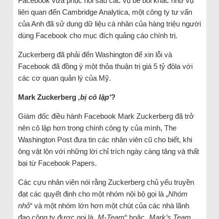
Facebook vừa phục hồi sau các vụ bê bối khác như vụ
liên quan đến Cambridge Analytica, một công ty tư vấn
của Anh đã sử dụng dữ liệu cá nhân của hàng triệu người
dùng Facebook cho mục đích quảng cáo chính trị.
Zuckerberg đã phải đến Washington để xin lỗi và
Facebook đã đồng ý một thỏa thuận trị giá 5 tỷ đôla với
các cơ quan quản lý của Mỹ.
Mark Zuckerberg
‚bị cô lập‘
?
Giám đốc điều hành Facebook Mark Zuckerberg đã trở
nên cô lập hơn trong chính công ty của mình, The
Washington Post đưa tin các nhân viên cũ cho biết, khi
ông vật lộn với những lời chỉ trích ngày càng tăng và thất
bại từ Facebook Papers.
Các cựu nhân viên nói rằng Zuckerberg chủ yếu truyền
đạt các quyết định cho một nhóm nội bộ gọi là „
Nhóm
nhỏ
“ và một nhóm lớn hơn một chút của các nhà lãnh
đạo công ty được gọi là „
M-Team
“ hoặc „
Mark’s Team
„.