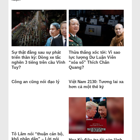
Sự thật đằng sau sự phát
Thừa thắng xốc tới: Vì sao
triển thần kỳ: Dòng xe tắc
lực lượng Dư Luận Viên
nghẽn 3 tiếng trên cầu Vĩnh
“xóa sổ” Thích Chân
Tuy?
Quang?
Công an cũng nói đạo lý
Việt Nam 2130: Tương lai xa
hơn cả một thế kỷ
Tô Lâm nói “thuận cán bộ,
khổ nhân dân” – Lời nói
Hoa Kỳ điều tra tài sản lãnh