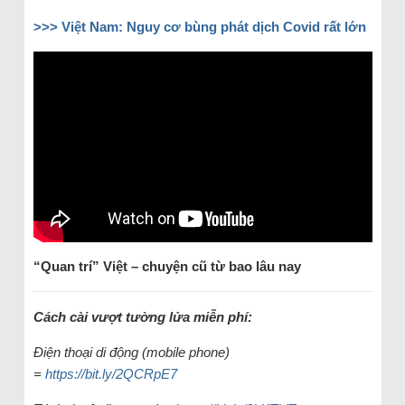
>>> Việt Nam: Nguy cơ bùng phát dịch Covid rất lớn
“Quan trí” Việt – chuyện cũ từ bao lâu nay
Cách cài vượt tường lửa miễn phí:
Điện thoại di động (mobile phone)
=
https://bit.ly/2QCRpE7