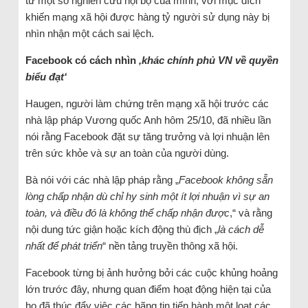
từ một số nghiên cứu nội bộ của mình, với mục đích
khiến mạng xã hội được hàng tỷ người sử dụng này bị
nhìn nhận một cách sai lệch.
Facebook có cách nhìn
‚khác chính phủ VN về quyền
biểu đạt‘
Haugen, người làm chứng trên mạng xã hội trước các
nhà lập pháp Vương quốc Anh hôm 25/10, đã nhiều lần
nói rằng Facebook đặt sự tăng trưởng và lợi nhuận lên
trên sức khỏe và sự an toàn của người dùng.
Bà nói với các nhà lập pháp rằng „
Facebook không sẵn
lòng chấp nhận dù chỉ hy sinh một ít lợi nhuận vì sự an
toàn, và điều đó là không thể chấp nhận được
,“ và rằng
nội dung tức giận hoặc kích động thù địch „
là cách dễ
nhất để phát triển
“ nền tảng truyền thông xã hội.
Facebook từng bị ảnh hưởng bởi các cuộc khủng hoảng
lớn trước đây, nhưng quan điểm hoạt động hiện tại của
họ đã thúc đẩy việc các hãng tin tiến hành một loạt các