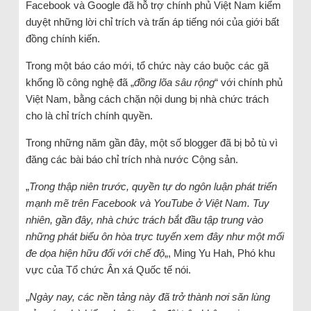
Facebook và Google đã hỗ trợ chính phủ Việt Nam kiểm
duyệt những lời chỉ trích và trấn áp tiếng nói của giới bất
đồng chính kiến.
Trong một báo cáo mới, tổ chức này cáo buộc các gã
khổng lồ công nghệ đã „
đồng lõa sâu rộng
“ với chính phủ
Việt Nam, bằng cách chặn nội dung bị nhà chức trách
cho là chỉ trích chính quyền.
Trong những năm gần đây, một số blogger đã bị bỏ tù vì
đăng các bài báo chỉ trích nhà nước Cộng sản.
„
Trong thập niên trước, quyền tự do ngôn luận phát triển
mạnh mẽ trên Facebook và YouTube ở Việt Nam. Tuy
nhiên, gần đây, nhà chức trách bắt đầu tập trung vào
những phát biểu ôn hòa trực tuyến xem đây như một mối
đe dọa hiện hữu đối với chế độ
„, Ming Yu Hah, Phó khu
vực của Tổ chức Ân xá Quốc tế nói.
„
Ngày nay, các nền tảng này đã trở thành nơi săn lùng