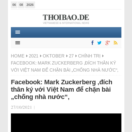
06
08
2026
HOME
2021
OKTOBER
27
CHÍNH TRỊ
FACEBOOK: MARK ZUCKERBERG ‚ĐÍCH THÂN KÝ
VỚI VIỆT NAM ĐỂ CHẶN BÀI „CHỐNG NHÀ NƯỚC“‚
Facebook: Mark Zuckerberg ‚đích
thân ký với Việt Nam để chặn bài
„chống nhà nước“‚
27/10/2021
|