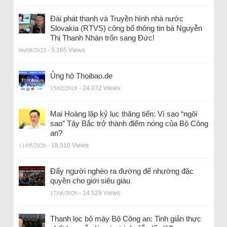
Đài phát thanh và Truyền hình nhà nước
Slovakia (RTVS) công bố thông tin bà Nguyễn
Thị Thanh Nhàn trốn sang Đức!
06/08/2023
- 5.165 Views
Ủng hộ Thoibao.de
15/02/2018
- 24.072 Views
Mai Hoàng lập kỷ lục thăng tiến: Vì sao “ngôi
sao” Tây Bắc trở thành điểm nóng của Bộ Công
an?
11/05/2026
- 18.510 Views
Đẩy người nghèo ra đường để nhường đặc
quyền cho giới siêu giàu
17/06/2026
- 14.529 Views
Thanh lọc bộ máy Bộ Công an: Tinh giản thực